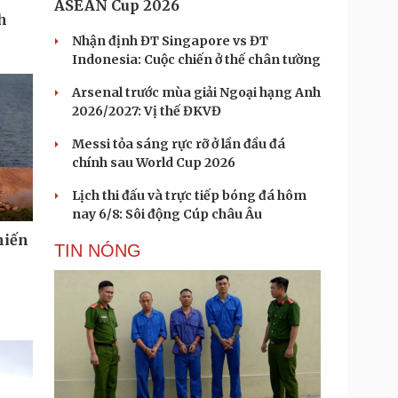
ASEAN Cup 2026
h
Nhận định ĐT Singapore vs ĐT
Indonesia: Cuộc chiến ở thế chân tường
Arsenal trước mùa giải Ngoại hạng Anh
2026/2027: Vị thế ĐKVĐ
Messi tỏa sáng rực rỡ ở lần đầu đá
chính sau World Cup 2026
Lịch thi đấu và trực tiếp bóng đá hôm
nay 6/8: Sôi động Cúp châu Âu
hiến
TIN NÓNG