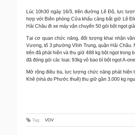
Tin nóng
Việt Nam
Tư vấn luật
Phân tích
Lúc 10h30 ngày 16/3, trên đường Lê Độ, lực lượ
hợp với Biên phòng Cửa khẩu cảng bắt giữ Lê Đì
Hải Châu đi xe máy vận chuyển 50 gói bột ngọt giả
Sức khỏe
Đời sống
Tại cơ quan chức năng, đối tượng khai nhận vậ
Dinh dưỡng - món ngon
Nhà đẹp
Vương, tổ 3 phường Vĩnh Trung, quận Hải Châu. Ng
Cây thuốc
Blog
trên đã phát hiện và thu giữ 488 kg bột ngọt tron
Sản phụ khoa
Tình yêu - Gia đình
đã đóng gói các loại; 93kg vỏ bao bì bột ngọt A-on
Nhi khoa
Nam khoa
Mở rộng điều tra, lực lượng chức năng phát hiệ
Làm đẹp - giảm cân
Phòng mạch online
Khê (nhà do Phước thuê) thu giữ gần 3.000 kg nguyê
Ăn sạch sống khỏe
Cải chính
Tag:
VOV