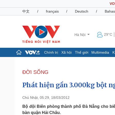
VO
中文
/
français
/
Deutsch
/
Bahas
29°C
Hà Nội
Chính trị
Xã hội
Thế giới
Multimedia
K
Chính trị
Xã hội
Đảng
Tin 24h
ĐỜI SỐNG
Tổ chức nhân sự
Dự báo thời tiết
Quốc hội
Giáo dục
Phát hiện gần 3.000kg bột n
Nhận diện sự thật
Dấu ấn VOV
Việc làm
Biển đảo
Chủ Nhật, 05:29, 18/03/2012
Pháp luật
Quân sự - Quốc phòng
Bộ đội Biên phòng thành phố Đà Nẵng cho biết 
bàn quận Hải Châu.
Vụ án
Vũ khí