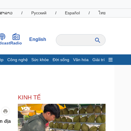
ສາລາວ
/
Русский
/
Español
/
ไทย
English
dcast
Radio
ệp
Công nghệ
Sức khỏe
Đời sống
Văn hóa
Giải trí
inh tế
Thị trường
ất động sản
Giá vàng
hởi nghiệp
Tiêu dùng
Tỷ giá
KINH TẾ
Chứng khoán
Giá cà phê
oanh nghiệp
Công nghệ
n địa
hông tin doanh nghiệp
Sành điệu