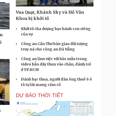
Vua Quạt, Khánh Sky và Hồ Văn
Khoa bị khởi tố
Khởi tố cha dượng bạo hành con riêng
của vợ
ển
i
Công an Cần Thơ bàn giao đối tượng
truy nã cho công an Đà Nẵng
Công an làm việc với bảo mẫu trong
video bắn dây thun vào chân, đánh trẻ
ở TP.HCM
Đánh bạc thua, người đàn ông thuê 6 ô
tô tự lái mang cầm cố
DỰ BÁO THỜI TIẾT
à