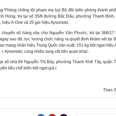
Lịch thi đấu bóng đá
Xe máy
Thế giới thể thao
Tư vấn
ng Phòng chống tội phạm ma tuý Bộ đội biên phòng thành phố
eSports
V
nh Hùng, trú tại số 35/6 đường Bắc Đẩu, phường Thanh Bình,
Hậu trường
, hiệu A-One và 20 gói hiệu Ajnomoto.
Văn hóa
Giải trí
D
n chuyển số hàng này cho Nguyễn Văn Phước, trú tại 366/17
Sân khấu - Điện ảnh
Nghệ sĩ
ay sau đó, lực lượng chức năng ra quyết định khám xét tại đị
Văn học
Thời trang
g bao mang nhãn hiệu Trung Quốc sản xuất; 151 kg bột ngọt hiệu
Âm nhạc
Sao Việt
c
e + Ajnomoto; cùng nhiều tang vật liên quan khác.
Di sản
n tại số nhà 84 Nguyễn Thị Bảy, phường Thanh Khê Tây, quận 
n liệu chế biến bột ngọt giả./.
Theo 