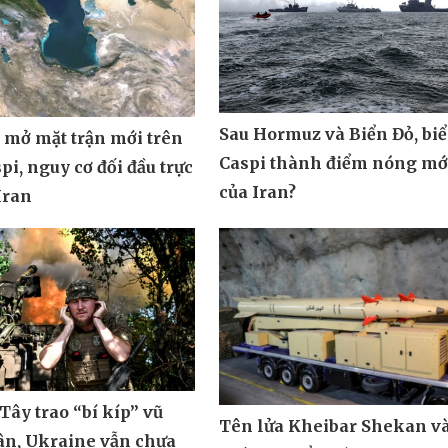
Sau Hormuz và Biển Đỏ, bi
 mở mặt trận mới trên
Caspi thành điểm nóng mớ
pi, nguy cơ đối đầu trực
của Iran?
 Iran
ây trao “bí kíp” vũ
Tên lửa Kheibar Shekan v
tân, Ukraine vẫn chưa