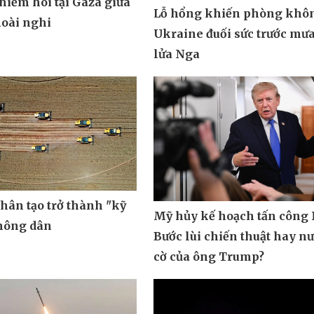
hiếm hoi tại Gaza giữa
Lỗ hổng khiến phòng khô
oài nghi
Ukraine đuối sức trước mưa
lửa Nga
nhân tạo trở thành "kỹ
Mỹ hủy kế hoạch tấn công 
 nông dân
Bước lùi chiến thuật hay n
cờ của ông Trump?