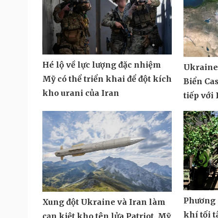
Hé lộ về lực lượng đặc nhiệm
Ukraine
Mỹ có thể triển khai để đột kích
Biển Cas
kho urani của Iran
tiếp với
Phương T
Xung đột Ukraine và Iran làm
khí tối 
cạn kiệt kho tên lửa Patriot, Mỹ