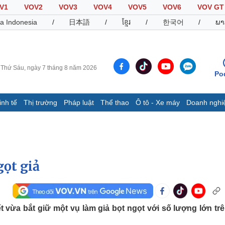
V1
VOV2
VOV3
VOV4
VOV5
VOV6
VOV GT
a Indonesia
/
日本語
/
ខ្មែរ
/
한국어
/
ພາ
Thứ Sáu, ngày 7 tháng 8 năm 2026
Po
inh tế
Thị trường
Pháp luật
Thể thao
Ô tô - Xe máy
Doanh nghi
Thế giới
Multimedia
K
Quan sát
Video
B
Cuộc sống đó đây
Ảnh
K
Hồ sơ
E-Magazine
gọt giả
Infographic
Thể thao
Ô tô - Xe máy
D
vừa bắt giữ một vụ làm giả bọt ngọt với số lượng lớn trê
Bóng đá
Ô tô
T