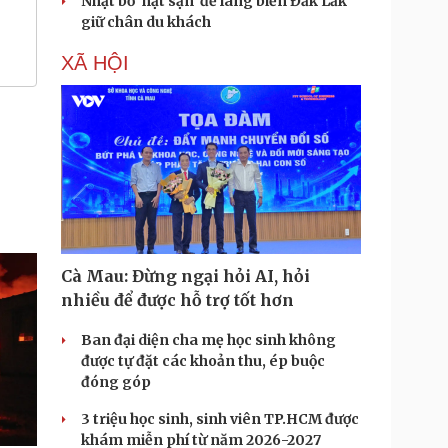
Nhặt bỏ 'hạt sạn' để làng biển Đắk Lắk
giữ chân du khách
XÃ HỘI
Cà Mau: Đừng ngại hỏi AI, hỏi
nhiều để được hỗ trợ tốt hơn
Ban đại diện cha mẹ học sinh không
được tự đặt các khoản thu, ép buộc
đóng góp
3 triệu học sinh, sinh viên TP.HCM được
khám miễn phí từ năm 2026-2027