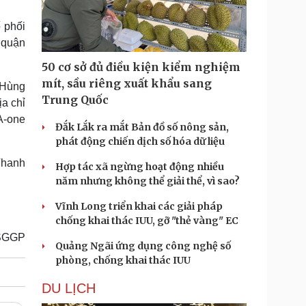
Doanh nghiệp 24h
Tin Công nghệ
Doanh nhân
Trải nghiệm
 phối
ì cộng đồng
Chuyển đổi số
 quận
50 cơ sở đủ điều kiện kiểm nghiệm
u lịch
Podcast
mít, sầu riêng xuất khẩu sang
 Hùng
Tư vấn
Câu chuyện thời sự
Trung Quốc
a chỉ
Săn Tour
Đọc truyện đêm khuya
 A-one
heck-in
Cửa sổ tình yêu
Đắk Lắk ra mắt Bản đồ số nông sản,
Kể chuyện cho bé
phát động chiến dịch số hóa dữ liệu
Hạt giống tâm hồn
Thanh
Hợp tác xã ngừng hoạt động nhiều
năm nhưng không thể giải thể, vì sao?
Vĩnh Long triển khai các giải pháp
chống khai thác IUU, gỡ "thẻ vàng" EC
SGGP
Quảng Ngãi ứng dụng công nghệ số
phòng, chống khai thác IUU
DU LỊCH