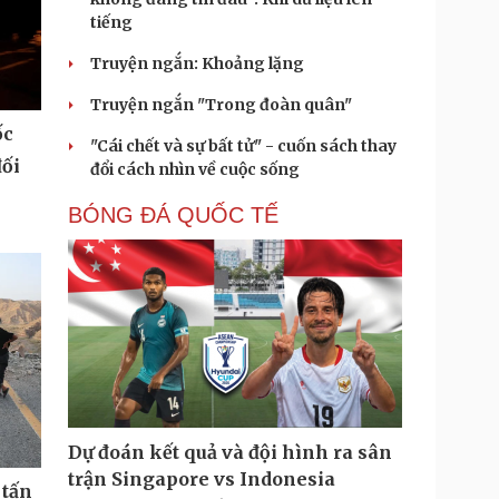
tiếng
Truyện ngắn: Khoảng lặng
Truyện ngắn "Trong đoàn quân"
ốc
"Cái chết và sự bất tử" - cuốn sách thay
đối
đổi cách nhìn về cuộc sống
BÓNG ĐÁ QUỐC TẾ
Dự đoán kết quả và đội hình ra sân
trận Singapore vs Indonesia
 tấn