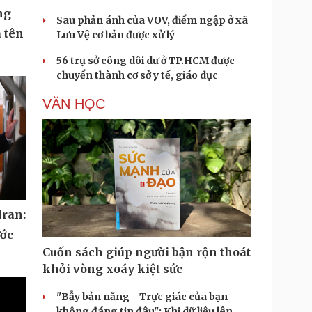
ng
Sau phản ánh của VOV, điểm ngập ở xã
 tên
Lưu Vệ cơ bản được xử lý
56 trụ sở công dôi dư ở TP.HCM được
chuyển thành cơ sở y tế, giáo dục
VĂN HỌC
Iran:
ước
Cuốn sách giúp người bận rộn thoát
khỏi vòng xoáy kiệt sức
"Bẫy bản năng - Trực giác của bạn
không đáng tin đâu": Khi dữ liệu lên