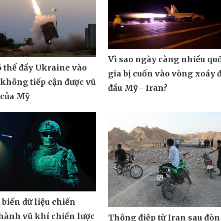
Vì sao ngày càng nhiều qu
ó thể đẩy Ukraine vào
gia bị cuốn vào vòng xoáy 
 không tiếp cận được vũ
đầu Mỹ - Iran?
 của Mỹ
biến dữ liệu chiến
hành vũ khí chiến lược
Thông điệp từ Iran sau đòn