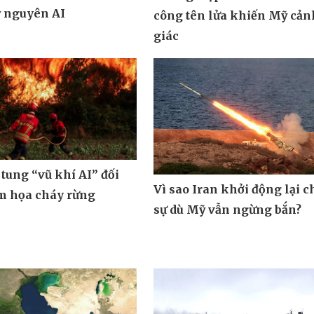
ỷ nguyên AI
công tên lửa khiến Mỹ cản
giác
tung “vũ khí AI” đối
Vì sao Iran khởi động lại c
m họa cháy rừng
sự dù Mỹ vẫn ngừng bắn?