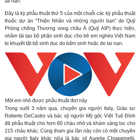
tai nạn.
Đây là kỳ phẫu thuật thứ 5 của một chuỗi các kỳ phẫu thuật
thuộc dự án “Thiện Nhân và những người bạn” do Quỹ
Phòng chống Thương vong châu Á (Quỹ AIP) thực hiện,
nhằm tái tạo bộ phận sinh dục cho trẻ em nghèo Việt Nam
bị khuyết tật bộ sinh dục do bẩm sinh hoặc do tai nạn.
Một em nhỏ được phẫu thuật đợt này
Trong suốt 3 năm qua, chuyên gia người Italy, Giáo sư
Roberto DeCastro và bác sỹ người Mỹ gốc Việt Tuệ Đình
đã phẫu thuật cho hơn 60 cháu nhỏ và khám sàng lọc cho
215 cháu khác. Cùng tham gia lần này còn có một chuyên
gia người Italy khác nữa là bác sỹ Aurelie Chiappinelli.