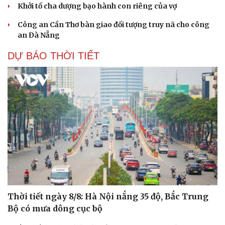
Khởi tố cha dượng bạo hành con riêng của vợ
Công an Cần Thơ bàn giao đối tượng truy nã cho công
Văn hóa
Giải trí
an Đà Nẵng
Sân khấu - Điện ảnh
Nghệ sĩ
DỰ BÁO THỜI TIẾT
Văn học
Thời trang
Âm nhạc
Sao Việt
Di sản
Thời tiết ngày 8/8: Hà Nội nắng 35 độ, Bắc Trung
Bộ có mưa dông cục bộ