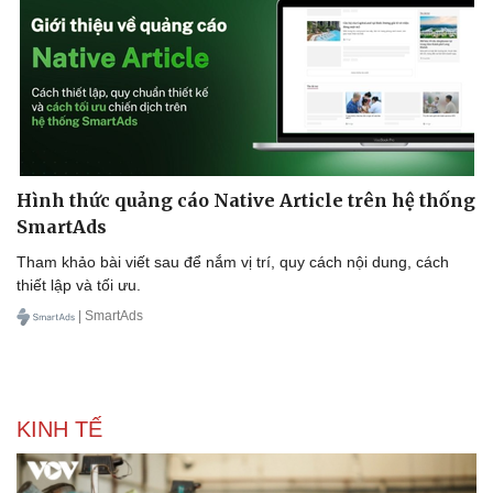
Pháp luật
Quân sự - Quốc phòng
Vụ án
Vũ khí
Hình thức quảng cáo Native Article trên hệ thống
Tin nóng
Việt Nam
Tư vấn luật
Phân tích
SmartAds
Tham khảo bài viết sau để nắm vị trí, quy cách nội dung, cách
thiết lập và tối ưu.
| SmartAds
KINH TẾ