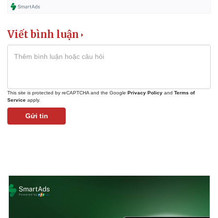
Viết bình luận
This site is protected by reCAPTCHA and the Google
Privacy Policy
and
Terms of
Service
apply.
Gửi tin