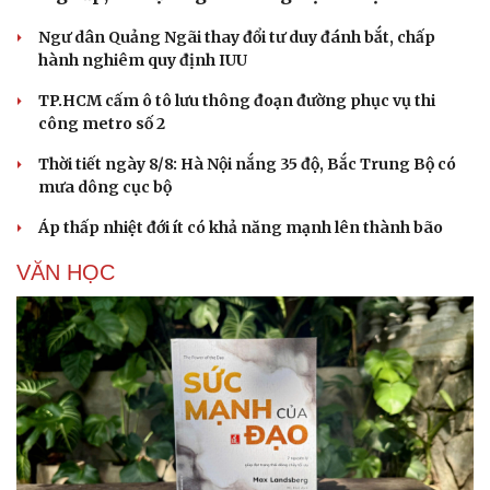
Ngư dân Quảng Ngãi thay đổi tư duy đánh bắt, chấp
hành nghiêm quy định IUU
Doanh nghiệp
Công nghệ
Thông tin doanh nghiệp
Sành điệu
TP.HCM cấm ô tô lưu thông đoạn đường phục vụ thi
Doanh nghiệp 24h
Tin Công nghệ
công metro số 2
Doanh nhân
Trải nghiệm
Vì cộng đồng
Chuyển đổi số
Thời tiết ngày 8/8: Hà Nội nắng 35 độ, Bắc Trung Bộ có
mưa dông cục bộ
Áp thấp nhiệt đới ít có khả năng mạnh lên thành bão
VĂN HỌC