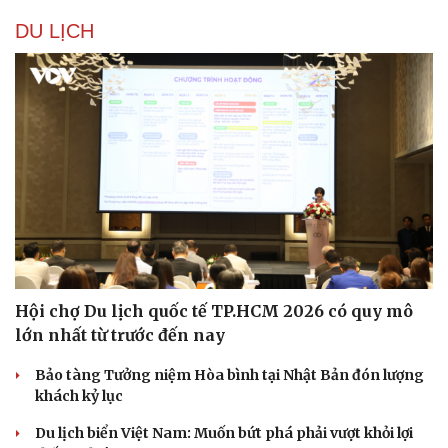
DU LỊCH
Thể thao
Ô tô - Xe máy
Bóng đá
Ô tô
Lịch thi đấu bóng đá
Xe máy
Thế giới thể thao
Tư vấn
eSports
Hậu trường
Hội chợ Du lịch quốc tế TP.HCM 2026 có quy mô
lớn nhất từ trước đến nay
Bảo tàng Tưởng niệm Hòa bình tại Nhật Bản đón lượng
khách kỷ lục
Du lịch biển Việt Nam: Muốn bứt phá phải vượt khỏi lợi