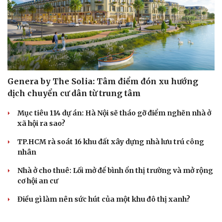
Genera by The Solia: Tâm điểm đón xu hướng
dịch chuyển cư dân từ trung tâm
Mục tiêu 114 dự án: Hà Nội sẽ tháo gỡ điểm nghẽn nhà ở
xã hội ra sao?
TP.HCM rà soát 16 khu đất xây dựng nhà lưu trú công
nhân
Nhà ở cho thuê: Lối mở để bình ổn thị trường và mở rộng
cơ hội an cư
Điều gì làm nên sức hút của một khu đô thị xanh?