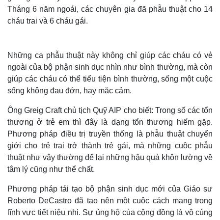
Tháng 6 năm ngoái, các chuyên gia đã phẫu thuật cho 14
cháu trai và 6 cháu gái.
Những ca phẫu thuật này không chỉ giúp các cháu có vẻ
ngoài của bộ phận sinh dục nhìn như bình thường, mà còn
giúp các cháu có thể tiểu tiện bình thường, sống một cuộc
sống không đau đớn, hay mặc cảm.
Thế giới
Multimedia
Quan sát
Video
Ông Greig Craft chủ tịch Quỹ AIP cho biết: Trong số các tổn
Cuộc sống đó đây
Ảnh
thương ở trẻ em thì đây là dạng tổn thương hiếm gặp.
Hồ sơ
E-Magazine
Phương pháp điều trị truyền thống là phẫu thuật chuyển
Infographic
giới cho trẻ trai trở thành trẻ gái, mà những cuộc phẫu
thuật như vậy thường để lại những hậu quả khôn lường về
tâm lý cũng như thể chất.
Phương pháp tái tạo bộ phận sinh dục mới của Giáo sư
Roberto DeCastro đã tạo nên một cuộc cách mạng trong
lĩnh vực tiết niệu nhi. Sự ủng hộ của cộng đồng là vô cùng