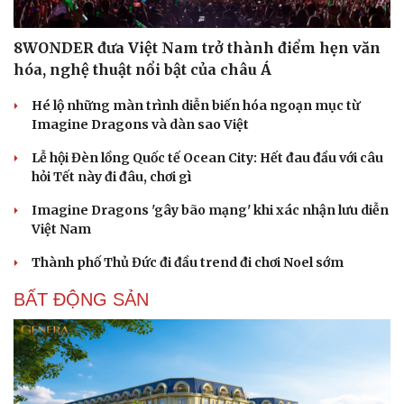
Du lịch
Podcast
Tư vấn
Câu chuyện thời sự
8WONDER đưa Việt Nam trở thành điểm hẹn văn
Săn Tour
Đọc truyện đêm khuya
hóa, nghệ thuật nổi bật của châu Á
check-in
Cửa sổ tình yêu
Kể chuyện cho bé
Hé lộ những màn trình diễn biến hóa ngoạn mục từ
Hạt giống tâm hồn
Imagine Dragons và dàn sao Việt
Lễ hội Đèn lồng Quốc tế Ocean City: Hết đau đầu với câu
hỏi Tết này đi đâu, chơi gì
Imagine Dragons 'gây bão mạng' khi xác nhận lưu diễn
Việt Nam
Thành phố Thủ Đức đi đầu trend đi chơi Noel sớm
BẤT ĐỘNG SẢN