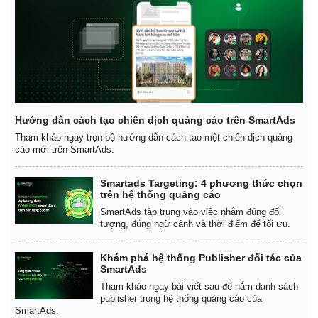
Kinh tế
Thị trường
Hướng dẫn cách tạo chiến dịch quảng cáo trên SmartAds
Bất động sản
Giá vàng
Tham khảo ngay trọn bộ hướng dẫn cách tạo một chiến dịch quảng
Khởi nghiệp
Tiêu dùng
cáo mới trên SmartAds.
Tỷ giá
Chứng khoán
Smartads Targeting: 4 phương thức chọn
Giá cà phê
trên hệ thống quảng cáo
SmartAds tập trung vào việc nhắm đúng đối
tượng, đúng ngữ cảnh và thời điểm để tối ưu.
Khám phá hệ thống Publisher đối tác của
SmartAds
Tham khảo ngay bài viết sau để nắm danh sách
publisher trong hệ thống quảng cáo của
SmartAds.