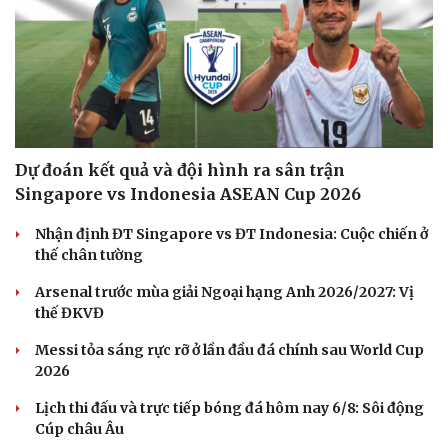
Sức khỏe
Đời sống
Dinh dưỡng - món ngon
Nhà đẹp
Cây thuốc
Blog
Sản phụ khoa
Tình yêu - Gia đình
Nhi khoa
Nam khoa
Làm đẹp - giảm cân
Dự đoán kết quả và đội hình ra sân trận
Phòng mạch online
Ăn sạch sống khỏe
Singapore vs Indonesia ASEAN Cup 2026
Nhận định ĐT Singapore vs ĐT Indonesia: Cuộc chiến ở
thế chân tường
Arsenal trước mùa giải Ngoại hạng Anh 2026/2027: Vị
thế ĐKVĐ
Messi tỏa sáng rực rỡ ở lần đầu đá chính sau World Cup
2026
Lịch thi đấu và trực tiếp bóng đá hôm nay 6/8: Sôi động
Cúp châu Âu