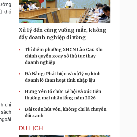
Doanh nghiệp 24h
Tin Công nghệ
hưởng
Doanh nhân
Trải nghiệm
t khó
ì cộng đồng
Chuyển đổi số
Xử lý đến cùng vướng mắc, không
u lịch
Podcast
đẩy doanh nghiệp đi vòng
Tư vấn
Câu chuyện thời sự
Săn Tour
Đọc truyện đêm khuya
Thí điểm phường XHCN Lào Cai: Khi
heck-in
Cửa sổ tình yêu
chính quyền xoay sở thủ tục thay
Kể chuyện cho bé
doanh nghiệp
Hạt giống tâm hồn
Đà Nẵng: Phát hiện và xử lý vụ kinh
doanh lô than hoạt tính nhập lậu
Hưng Yên tổ chức Lễ hội và xúc tiến
thương mại nhãn lồng năm 2026
h chỉ
Bài toán hút vốn, không chỉ là chuyển
 sách
đổi xanh
 ngoài
DU LỊCH