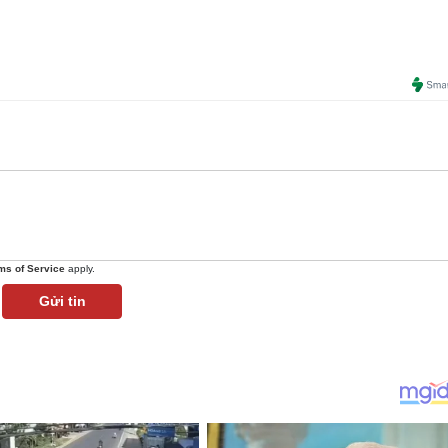
ms of Service
apply.
Gửi tin