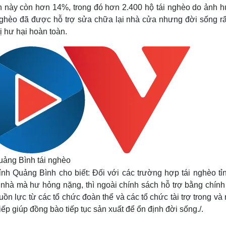
Lịch thi đấu bóng đá
Xe máy
ỉnh này còn hơn 14%, trong đó hơn 2.400 hộ tái nghèo do ảnh 
Thế giới thể thao
Tư vấn
nghèo đã được hỗ trợ sửa chữa lại nhà cửa nhưng đời sống rấ
eSports
V
ị hư hại hoàn toàn.
Hậu trường
Văn hóa
Giải trí
D
Sân khấu - Điện ảnh
Nghệ sĩ
Văn học
Thời trang
Âm nhạc
Sao Việt
c
Di sản
uảng Bình tái nghèo
 Quảng Bình cho biết: Đối với các trường hợp tái nghèo tỉn
nhà mà hư hỏng nặng, thì ngoài chính sách hỗ trợ bằng chính
ồn lực từ các tổ chức đoàn thể và các tổ chức tài trợ trong và
tiếp giúp đồng bào tiếp tục sản xuất để ổn định đời sống./.