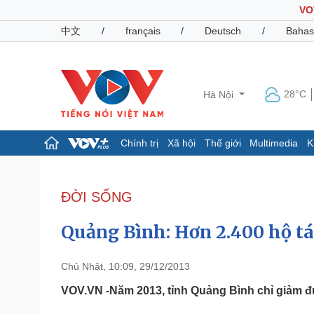
VO
中文
/
français
/
Deutsch
/
Bahas
28°C
Hà Nội
Chính trị
Xã hội
Thế giới
Multimedia
K
Chính trị
Xã hội
Đảng
Tin 24h
ĐỜI SỐNG
Tổ chức nhân sự
Dự báo thời tiết
Quốc hội
Giáo dục
Quảng Bình: Hơn 2.400 hộ tá
Nhận diện sự thật
Dấu ấn VOV
Việc làm
Biển đảo
Chủ Nhật, 10:09, 29/12/2013
Pháp luật
Quân sự - Quốc phòng
VOV.VN -Năm 2013, tỉnh Quảng Bình chỉ giảm đư
Vụ án
Vũ khí