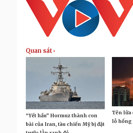
Quan sát
Tên lửa
“Yết hầu” Hormuz thành con
lỗ hổng
bài của Iran, tàu chiến Mỹ bị đặt
trước lằn ranh đỏ