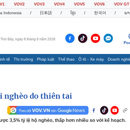
V1
VOV2
VOV3
VOV4
VOV5
VOV6
VOV GT
a Indonesia
/
日本語
/
ខ្មែរ
/
한국어
/
ພາ
Thứ Bảy, ngày 8 tháng 8 năm 2026
Po
inh tế
Thị trường
Pháp luật
Thể thao
Ô tô - Xe máy
Doanh nghi
Thế giới
Multimedia
K
Quan sát
Video
B
Cuộc sống đó đây
Ảnh
K
Hồ sơ
E-Magazine
i nghèo do thiên tai
Infographic
Thể thao
Ô tô - Xe máy
D
ợc 3,5% tỷ lệ hộ nghèo, thấp hơn nhiều so với kế hoạch.
Bóng đá
Ô tô
T