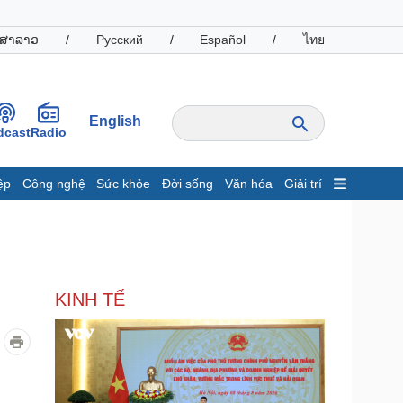
ສາລາວ
/
Русский
/
Español
/
ไทย
English
dcast
Radio
ệp
Công nghệ
Sức khỏe
Đời sống
Văn hóa
Giải trí
inh tế
Thị trường
ất động sản
Giá vàng
hởi nghiệp
Tiêu dùng
Tỷ giá
KINH TẾ
Chứng khoán
Giá cà phê
oanh nghiệp
Công nghệ
hông tin doanh nghiệp
Sành điệu