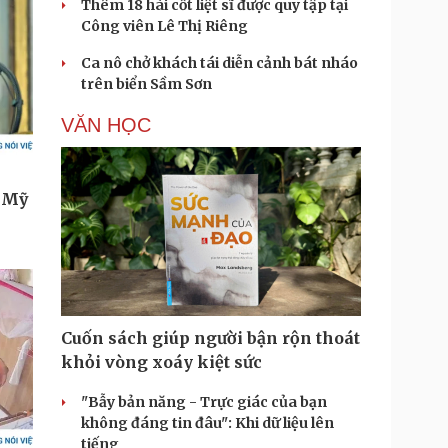
Thêm 18 hài cốt liệt sĩ được quy tập tại
Công viên Lê Thị Riêng
Ca nô chở khách tái diễn cảnh bát nháo
trên biển Sầm Sơn
VĂN HỌC
Cuốn sách giúp người bận rộn thoát
khỏi vòng xoáy kiệt sức
"Bẫy bản năng - Trực giác của bạn
không đáng tin đâu": Khi dữ liệu lên
tiếng