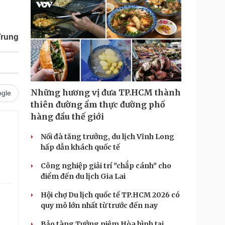
Trung
Những hương vị đưa TP.HCM thành
gle
thiên đường ẩm thực đường phố
hàng đầu thế giới
.
Nối đà tăng trưởng, du lịch Vĩnh Long
hấp dẫn khách quốc tế
Công nghiệp giải trí "chắp cánh" cho
điểm đến du lịch Gia Lai
Hội chợ Du lịch quốc tế TP.HCM 2026 có
quy mô lớn nhất từ trước đến nay
Bảo tàng Tưởng niệm Hòa bình tại