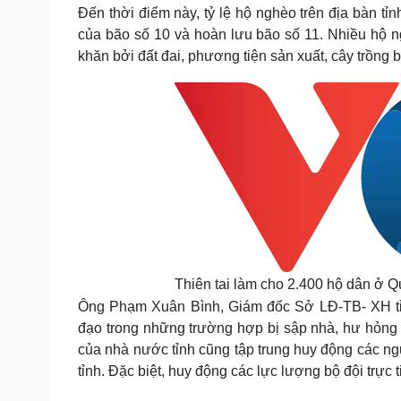
Tin nóng
Việt Nam
Đến thời điểm này, tỷ lệ hộ nghèo trên địa bàn t
Tư vấn luật
Phân tích
của bão số 10 và hoàn lưu bão số 11. Nhiều hộ 
khăn bởi đất đai, phương tiện sản xuất, cây trồng b
Sức khỏe
Đời sống
Dinh dưỡng - món ngon
Nhà đẹp
Cây thuốc
Blog
Sản phụ khoa
Tình yêu - Gia đình
Nhi khoa
Nam khoa
Làm đẹp - giảm cân
Phòng mạch online
Ăn sạch sống khỏe
Cải chính
Thiên tai làm cho 2.400 hộ dân ở Q
Ông Phạm Xuân Bình, Giám đốc Sở LĐ-TB- XH tỉnh
đạo trong những trường hợp bị sập nhà, hư hỏng 
của nhà nước tỉnh cũng tập trung huy động các ngu
tỉnh. Đặc biệt, huy động các lực lượng bộ đội trực 