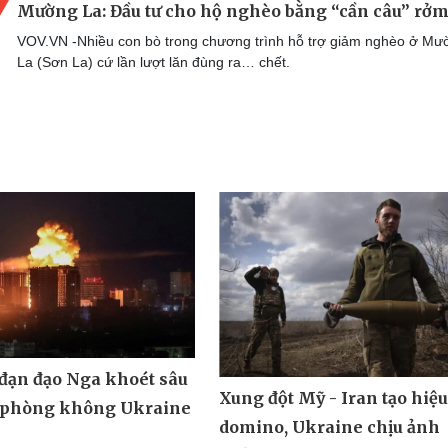
Mường La: Đầu tư cho hộ nghèo bằng “cần câu” rở
VOV.VN -Nhiều con bò trong chương trình hỗ trợ giảm nghèo ở Mư
La (Sơn La) cứ lần lượt lăn đùng ra… chết.
 đạn đạo Nga khoét sâu
Xung đột Mỹ - Iran tạo hiệ
 phòng không Ukraine
domino, Ukraine chịu ảnh