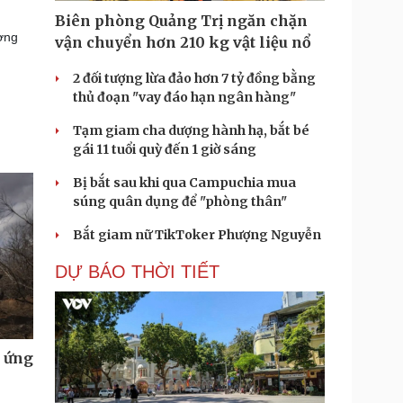
m
Biên phòng Quảng Trị ngăn chặn
ờng
vận chuyển hơn 210 kg vật liệu nổ
2 đối tượng lừa đảo hơn 7 tỷ đồng bằng
thủ đoạn "vay đáo hạn ngân hàng"
Tạm giam cha dượng hành hạ, bắt bé
gái 11 tuổi quỳ đến 1 giờ sáng
Bị bắt sau khi qua Campuchia mua
súng quân dụng để "phòng thân"
Bắt giam nữ TikToker Phượng Nguyễn
DỰ BÁO THỜI TIẾT
u ứng