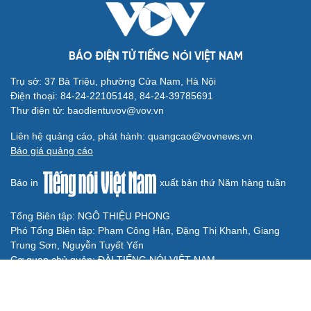
Hé lộ những màn trình diễn biến hóa ngoạn mục từ
Imagine Dragons và dàn sao Việt
Lễ hội Đèn lồng Quốc tế Ocean City: Hết đau đầu với câu
hỏi Tết này đi đâu, chơi gì
Imagine Dragons 'gây bão mạng' khi xác nhận lưu diễn
Việt Nam
Thành phố Thủ Đức đi đầu trend đi chơi Noel sớm
BẤT ĐỘNG SẢN
Genera by The Solia: Tâm điểm đón xu hướng
dịch chuyển cư dân từ trung tâm
Mục tiêu 114 dự án: Hà Nội sẽ tháo gỡ điểm nghẽn nhà ở
xã hội ra sao?
TP.HCM rà soát 16 khu đất xây dựng nhà lưu trú công
nhân