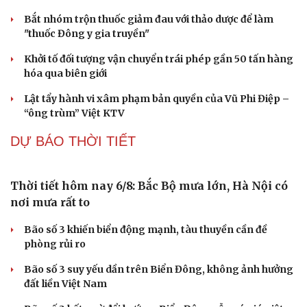
Truyện ngắn: Khoảng lặng
Truyện ngắn "Trong đoàn quân"
"Cái chết và sự bất tử" - cuốn sách thay đổi cách nhìn về
cuộc sống
BÓNG ĐÁ QUỐC TẾ
Arsenal trước mùa giải Ngoại hạng Anh
2026/2027: Vị thế ĐKVĐ
Messi tỏa sáng rực rỡ ở lần đầu đá chính sau World Cup
2026
Lịch thi đấu và trực tiếp bóng đá hôm nay 6/8: Sôi động
Cúp châu Âu
Cuộc đua vào bán kết ASEAN Cup 2026 “căng như dây
đàn”