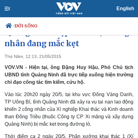
English
ĐỜI SỐNG
/
Quảng Ninh: Sập lò than, 2 công
nhân đang mắc kẹt
Thứ Năm, 12:13, 21/05/2015
Chính trị
Xã hội
Đảng
Tin 24h
VOV.VN - Hiện tại, ông Đặng Huy Hậu, Phó Chủ tịch
Tổ chức nhân sự
Dự báo thời tiết
UBND tỉnh Quảng Ninh đã trực tiếp xuống hiện trường
Quốc hội
Giáo dục
chỉ đạo công tác tìm kiếm, cứu hộ.
Nhận diện sự thật
Dấu ấn VOV
Việc làm
Vào lúc 20h20 ngày 20/5, tại khu vực Đông Vàng Danh,
Biển đảo
TP Uông Bí, tỉnh Quảng Ninh đã xảy ra vụ tai nạn lao động
khiến 2 công nhân của Xí nghiệp Khai thác và Kinh doanh
than Đông Triều (thuộc Công ty CP Xi măng và xây dựng
Quảng Ninh) bị mắc kẹt trong đường lò.
Thời điểm ca 2 ngày 20/5, Phân xưởng khai thác 1 (Xí