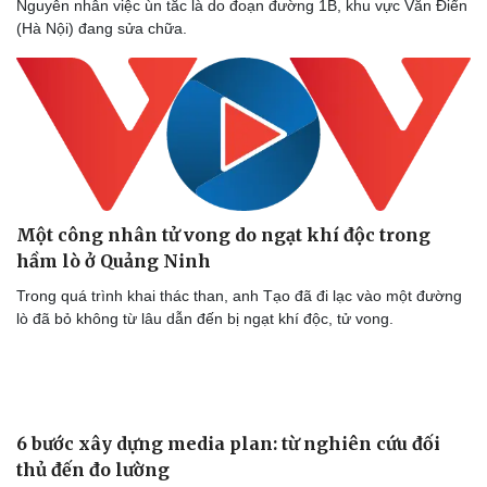
Nguyên nhân việc ùn tắc là do đoạn đường 1B, khu vực Văn Điển
(Hà Nội) đang sửa chữa.
Sức khỏe
Đời sống
Một công nhân tử vong do ngạt khí độc trong
Dinh dưỡng - món ngon
Nhà đẹp
hầm lò ở Quảng Ninh
Cây thuốc
Blog
Sản phụ khoa
Tình yêu - Gia đình
Trong quá trình khai thác than, anh Tạo đã đi lạc vào một đường
Nhi khoa
lò đã bỏ không từ lâu dẫn đến bị ngạt khí độc, tử vong.
Nam khoa
Làm đẹp - giảm cân
Phòng mạch online
Ăn sạch sống khỏe