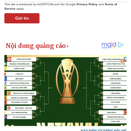
This site is protected by reCAPTCHA and the Google
Privacy Policy
and
Terms of
Service
apply.
Gửi tin
Kinh tế
Thị trường
Bất động sản
Giá vàng
Khởi nghiệp
Tiêu dùng
Tỷ giá
Chứng khoán
Giá cà phê