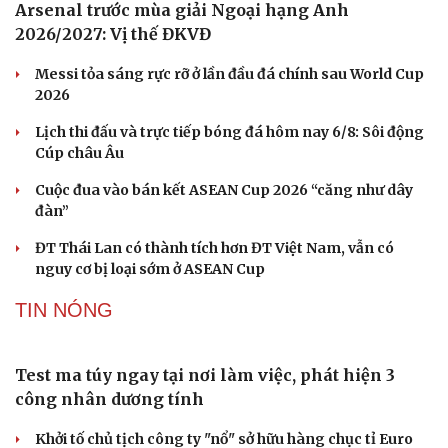
Thanh Hóa yêu cầu chấn chỉnh phần thi nghi thức Đội
trong hoạt động trại hè
VĂN HỌC
Du lịch
Podcast
Tư vấn
Câu chuyện thời sự
Săn Tour
Đọc truyện đêm khuya
check-in
Cửa sổ tình yêu
Kể chuyện cho bé
Hạt giống tâm hồn
Cuốn sách giúp người bận rộn thoát khỏi vòng
xoáy kiệt sức
"Bẫy bản năng - Trực giác của bạn không đáng tin
đâu": Khi dữ liệu lên tiếng