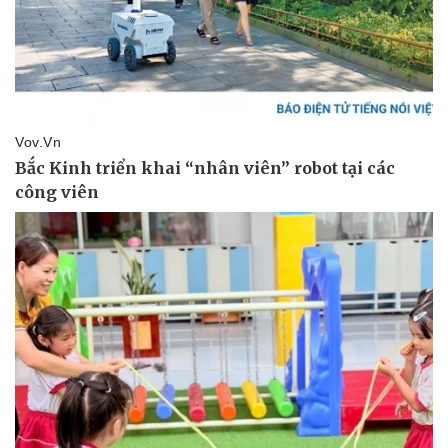
Thể thao
Ô tô - Xe máy
Bóng đá
Ô tô
Lịch thi đấu bóng đá
Xe máy
Thế giới thể thao
Tư vấn
eSports