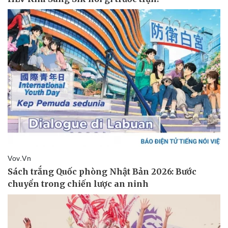
Pháp luật
Quân sự - Quốc phòng
Vụ án
Vũ khí
Tin nóng
Việt Nam
Tư vấn luật
Phân tích