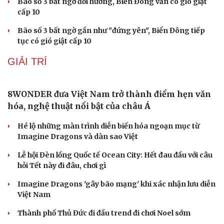
ĐT Thái Lan có thành tích hơn ĐT Việt Nam, vẫn có
nguy cơ bị loại sớm ở ASEAN Cup
TIN NÓNG
Test ma túy ngay tại nơi làm việc, phát hiện 3
công nhân dương tính
Khởi tố chủ tịch công ty "nổ" sở hữu hàng chục tỉ Euro
Bắt nhóm trộn thuốc giảm đau với thảo dược để làm
"thuốc Đông y gia truyền"
Cải chính
Khởi tố đối tượng vận chuyển trái phép gần 50 tấn hàng
hóa qua biên giới
Lật tẩy hành vi xâm phạm bản quyền của Vũ Phi Điệp –
“ông trùm” Việt KTV
DỰ BÁO THỜI TIẾT