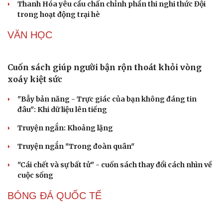
khách
Cần Thơ cụ thể hóa “Ba kết nối”, xúc tiến đón dòng vốn
và du khách Thái Lan
Ký kết hợp tác đăng cai Vòng chung kết Giải Vô địch
Golf nghiệp dư thế giới 2027
XÃ HỘI
Thanh Hóa quyết liệt gỡ điểm nghẽn chuyển đổi
số
285 nhóm trẻ, lớp mầm non ở TP.HCM có thể đóng cửa
Công an xã ở Thanh Hóa giúp nhận lại 120 triệu chuyển
nhầm
Cẩn trọng khi di chuyển trên đèo Chiềng Pấc, QL6, Sơn
La