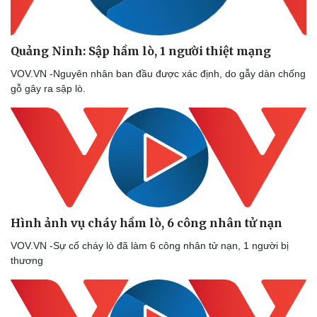
Doanh nghiệp
Công nghệ
Quảng Ninh: Sập hầm lò, 1 người thiệt mạng
Thông tin doanh nghiệp
Sành điệu
VOV.VN -Nguyên nhân ban đầu được xác định, do gẫy dàn chống
Doanh nghiệp 24h
Tin Công nghệ
gỗ gây ra sập lò.
Doanh nhân
Trải nghiệm
Vì cộng đồng
Chuyển đổi số
Hình ảnh vụ cháy hầm lò, 6 công nhân tử nạn
VOV.VN -Sự cố cháy lò đã làm 6 công nhân tử nạn, 1 người bị
thương