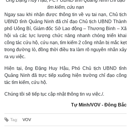
Ông Đặng Huy Hậu, PCT UBND tỉnh Quảng Ninh chỉ đạo
tìm kiếm, cứu nạn
Ngay sau khi nhận được thông tin về vụ tai nạn, Chủ tịch
UBND tỉnh Quảng Ninh đã chỉ đạo Chủ tịch UBND Thành
phố Uông Bí, Giám đốc Sở Lao động – Thương Binh – Xã
hội và các lực lượng chức năng nhanh chóng triển khai
công tác cứu hộ, cứu nạn, tìm kiếm 2 công nhân bị mắc kẹt
trong đường lò, đồng thời điều tra làm rõ nguyên nhân xảy
ra vụ việc.
Hiện tại, ông Đặng Huy Hậu, Phó Chủ tịch UBND tỉnh
Quảng Ninh đã trực tiếp xuống hiện trường chỉ đạo công
tác tìm kiếm, cứu hộ.
Chúng tôi sẽ tiếp tục cập nhật thông tin vụ việc./.
Tự Minh/VOV - Đông Bắc
Thế giới
Multimedia
Quan sát
Video
Tag:
VOV
Cuộc sống đó đây
Ảnh
Hồ sơ
E-Magazine