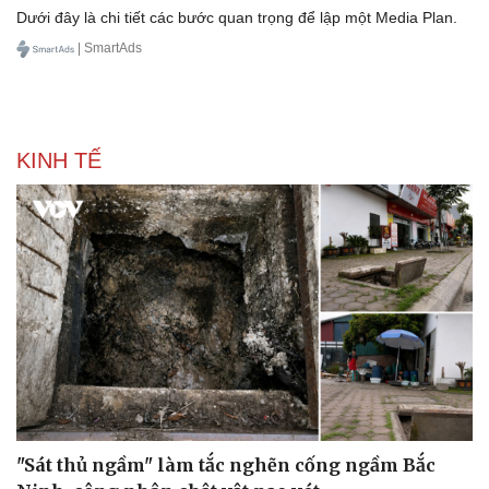
6 bước xây dựng media plan: từ nghiên cứu đối
thủ đến đo lường
Dưới đây là chi tiết các bước quan trọng để lập một Media Plan.
| SmartAds
KINH TẾ