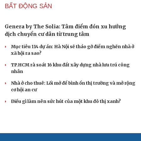
Thời tiết hôm nay 6/8: Bắc Bộ mưa lớn, Hà Nội có
nơi mưa rất to
Bão số 3 khiến biển động mạnh, tàu thuyền cần đề
phòng rủi ro
Bão số 3 suy yếu dần trên Biển Đông, không ảnh hưởng
đất liền Việt Nam
Bão số 3 bất ngờ đổi hướng, Biển Đông vẫn có gió giật
cấp 10
Bão số 3 bất ngờ gần như "đứng yên", Biển Đông tiếp
tục có gió giật cấp 10
GIẢI TRÍ
8WONDER đưa Việt Nam trở thành điểm hẹn văn
hóa, nghệ thuật nổi bật của châu Á