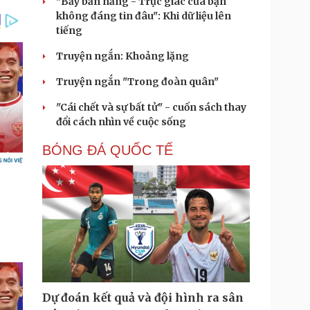
"Bẫy bản năng - Trực giác của bạn
không đáng tin đâu": Khi dữ liệu lên
tiếng
Truyện ngắn: Khoảng lặng
Truyện ngắn "Trong đoàn quân"
"Cái chết và sự bất tử" - cuốn sách thay
đổi cách nhìn về cuộc sống
BÓNG ĐÁ QUỐC TẾ
Dự đoán kết quả và đội hình ra sân