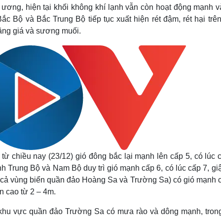
Lịch thi đấu bóng đá
Xe máy
ương, hiện tại khối không khí lạnh vẫn còn hoạt động mạnh và
Thế giới thể thao
Tư vấn
Bắc Bộ và Bắc Trung Bộ tiếp tục xuất hiện rét đậm, rét hại trê
eSports
V
băng giá và sương muối.
Hậu trường
Văn hóa
Giải trí
D
Sân khấu - Điện ảnh
Nghệ sĩ
Văn học
Thời trang
Âm nhạc
Sao Việt
c
Di sản
ừ chiều nay (23/12) gió đông bắc lại mạnh lên cấp 5, có lúc c
nh Trung Bộ và Nam Bộ duy trì gió mạnh cấp 6, có lúc cấp 7, gi
 cả vùng biển quần đảo Hoàng Sa và Trường Sa) có gió mạnh c
ển cao từ 2 – 4m.
khu vực quần đảo Trường Sa có mưa rào và dông mạnh, tron