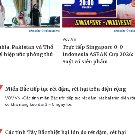
Miền Bắc tiếp tục rét đậm, rét hại trên diện rộng
VOV.VN -Các tỉnh miền Bắc trời tiếp tục rét đậm, rét hại trên diện r
có khả năng kéo dài 3 – 5 ngày tới.
Các tỉnh Tây Bắc thiệt hại lớn do rét đậm, rét hại