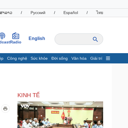
ສາລາວ
/
Русский
/
Español
/
ไทย
English
dcast
Radio
ệp
Công nghệ
Sức khỏe
Đời sống
Văn hóa
Giải trí
inh tế
Thị trường
ất động sản
Giá vàng
hởi nghiệp
Tiêu dùng
Tỷ giá
KINH TẾ
Chứng khoán
Giá cà phê
oanh nghiệp
Công nghệ
hông tin doanh nghiệp
Sành điệu