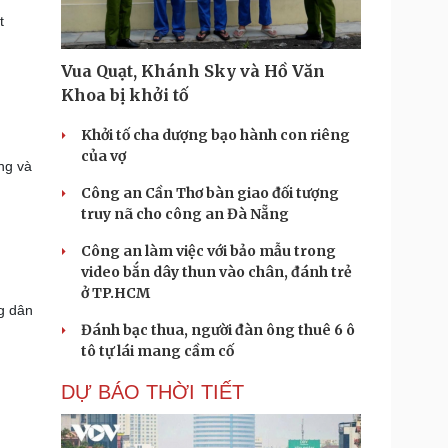
t
Vua Quạt, Khánh Sky và Hồ Văn
Khoa bị khởi tố
Khởi tố cha dượng bạo hành con riêng
của vợ
ộng và
Công an Cần Thơ bàn giao đối tượng
truy nã cho công an Đà Nẵng
Công an làm việc với bảo mẫu trong
video bắn dây thun vào chân, đánh trẻ
ở TP.HCM
g dân
Đánh bạc thua, người đàn ông thuê 6 ô
tô tự lái mang cầm cố
DỰ BÁO THỜI TIẾT