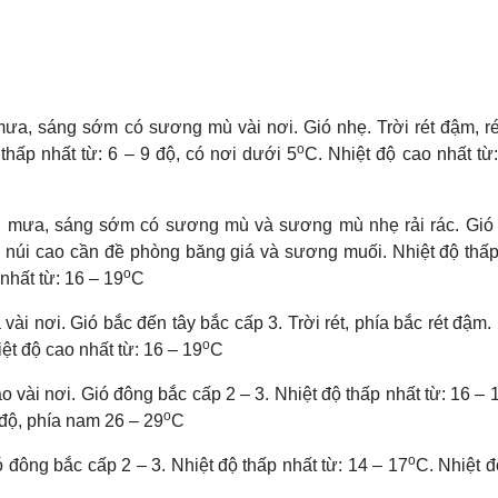
ưa, sáng sớm có sương mù vài nơi. Gió nhẹ. Trời rét đậm, rét
o
hấp nhất từ: 6 – 9 độ, có nơi dưới 5
C. Nhiệt độ cao nhất từ
g mưa, sáng sớm có sương mù và sương mù nhẹ rải rác. Gió
ng núi cao cần đề phòng băng giá và sương muối. Nhiệt độ thấ
o
nhất từ: 16 – 19
C
 nơi. Gió bắc đến tây bắc cấp 3. Trời rét, phía bắc rét đậm.
o
ệt độ cao nhất từ: 16 – 19
C
o vài nơi. Gió đông bắc cấp 2 – 3. Nhiệt độ thấp nhất từ: 16 – 
o
 độ, phía nam 26 – 29
C
o
 đông bắc cấp 2 – 3. Nhiệt độ thấp nhất từ: 14 – 17
C. Nhiệt đ