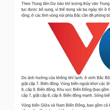
Tin nóng
Việt Nam
Theo Trung tâm Dự báo khí tượng thủy văn Trung 
Tư vấn luật
Phân tích
tục được bổ sung, vì thế trong vài ba ngày tới ở 
rộng; ở các tỉnh vùng núi phía Bắc cần đề phòng 
Sức khỏe
Đời sống
Dinh dưỡng - món ngon
Nhà đẹp
Cây thuốc
Blog
Sản phụ khoa
Tình yêu - Gia đình
Nhi khoa
Nam khoa
Làm đẹp - giảm cân
Phòng mạch online
Ăn sạch sống khỏe
Do ảnh hưởng của không khí lạnh, ở vịnh Bắc Bộ t
Cải chính
giật cấp 7. Biển động. Vùng biển ngoài khơi các tỉ
8, cấp 9. Biển động. Khu vực Biển Đông (bao gồm
cấp 7, giật cấp 8, cấp 9. Biển động mạnh. Sóng bi
Vùng biển Giữa và Nam Biển Đông, bao gồm cả 