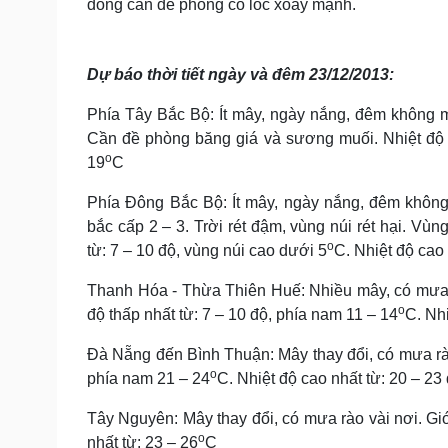
dông cần đề phòng có lốc xoáy mạnh.
Dự báo thời tiết ngày và đêm 23/12/2013:
Phía Tây Bắc Bộ: Ít mây, ngày nắng, đêm không m
Cần đề phòng băng giá và sương muối. Nhiệt độ t
o
19
C
Phía Đông Bắc Bộ: Ít mây, ngày nắng, đêm khôn
bắc cấp 2 – 3. Trời rét đậm, vùng núi rét hại. Vù
o
từ:
7 – 10 độ, vùng núi cao dưới 5
C. Nhiệt độ cao 
Thanh Hóa - Thừa Thiên Huế: Nhiều mây, có mưa vài
o
độ thấp nhất từ: 7 – 10 độ, phía nam 11 – 14
C. Nhi
Đà Nẵng đến Bình Thuận:
Mây thay đổi, có mưa rà
o
phía nam 21 – 24
C. Nhiệt độ cao nhất từ: 20 – 23
Tây Nguyên: Mây thay đổi, có mưa rào vài nơi. Gió
o
nhất từ: 23 – 26
C