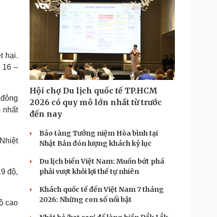
 hại.
: 16 –
Hội chợ Du lịch quốc tế TP.HCM
 đông
2026 có quy mô lớn nhất từ trước
p nhất
đến nay
Bảo tàng Tưởng niệm Hòa bình tại
 Nhiệt
Nhật Bản đón lượng khách kỷ lục
Du lịch biển Việt Nam: Muốn bứt phá
phải vượt khỏi lợi thế tự nhiên
19 độ,
Khách quốc tế đến Việt Nam 7 tháng
2026: Những con số nổi bật
ộ cao