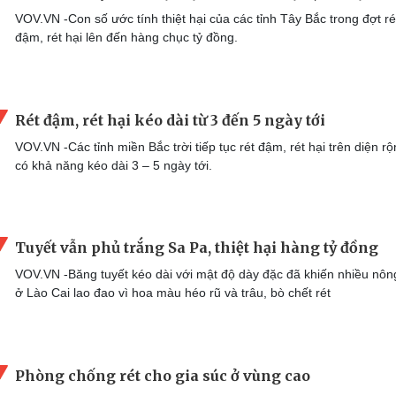
VOV.VN -Con số ước tính thiệt hại của các tỉnh Tây Bắc trong đợt ré
đậm, rét hại lên đến hàng chục tỷ đồng.
Rét đậm, rét hại kéo dài từ 3 đến 5 ngày tới
VOV.VN -Các tỉnh miền Bắc trời tiếp tục rét đậm, rét hại trên diện r
có khả năng kéo dài 3 – 5 ngày tới.
Tuyết vẫn phủ trắng Sa Pa, thiệt hại hàng tỷ đồng
VOV.VN -Băng tuyết kéo dài với mật độ dày đặc đã khiến nhiều nôn
ở Lào Cai lao đao vì hoa màu héo rũ và trâu, bò chết rét
Phòng chống rét cho gia súc ở vùng cao