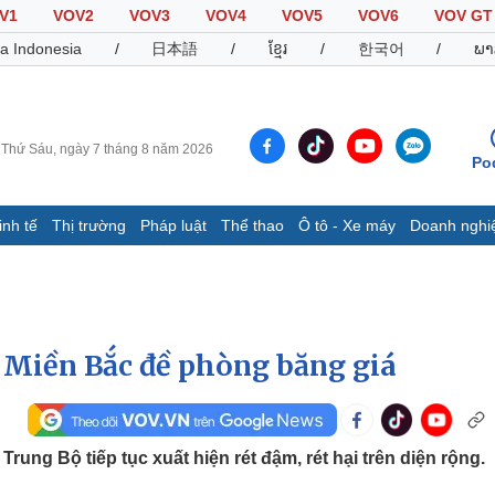
V1
VOV2
VOV3
VOV4
VOV5
VOV6
VOV GT
a Indonesia
/
日本語
/
ខ្មែរ
/
한국어
/
ພາ
Thứ Sáu, ngày 7 tháng 8 năm 2026
Po
inh tế
Thị trường
Pháp luật
Thể thao
Ô tô - Xe máy
Doanh nghi
Thế giới
Multimedia
K
Quan sát
Video
B
Cuộc sống đó đây
Ảnh
K
Hồ sơ
E-Magazine
, Miền Bắc đề phòng băng giá
Infographic
Thể thao
Ô tô - Xe máy
D
rung Bộ tiếp tục xuất hiện rét đậm, rét hại trên diện rộng.
Bóng đá
Ô tô
T