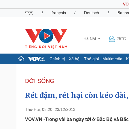
VO
中文
/
français
/
Deutsch
/
Bahas
25°C
Hà Nội
Chính trị
Xã hội
Thế giới
Multimedia
K
Chính trị
Xã hội
Đảng
Tin 24h
ĐỜI SỐNG
Tổ chức nhân sự
Dự báo thời tiết
Quốc hội
Giáo dục
Rét đậm, rét hại còn kéo dài
Nhận diện sự thật
Dấu ấn VOV
Việc làm
Biển đảo
Thứ Hai, 08:20, 23/12/2013
Pháp luật
Quân sự - Quốc phòng
VOV.VN -Trong vài ba ngày tới ở Bắc Bộ và Bắc T
Vụ án
Vũ khí