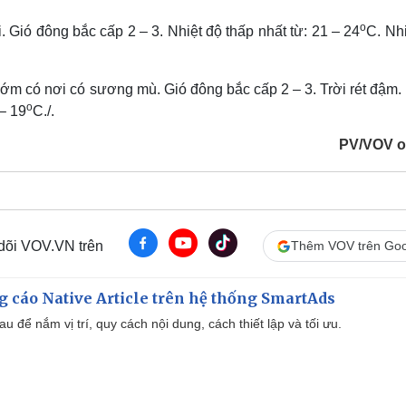
o
 Gió đông bắc cấp 2 – 3. Nhiệt độ thấp nhất từ: 21 – 24
C. Nh
ớm có nơi có sương mù. Gió đông bắc cấp 2 – 3. Trời rét đậm. 
o
 – 19
C./.
PV/VOV o
 dõi VOV.VN trên
Thêm VOV trên Goo
 cáo Native Article trên hệ thống SmartAds
u để nắm vị trí, quy cách nội dung, cách thiết lập và tối ưu.