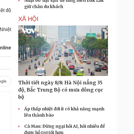
Nhặt bỏ 'hạt sạn' để làng biển Đắk Lắk
giữ chân du khách
iệt độ
XÃ HỘI
Nhiệt
nline
gle
Thời tiết ngày 8/8: Hà Nội nắng 35
độ, Bắc Trung Bộ có mưa dông cục
bộ
Áp thấp nhiệt đới ít có khả năng mạnh
lên thành bão
Cà Mau: Đừng ngại hỏi AI, hỏi nhiều để
được hỗ trợ tốt hơn