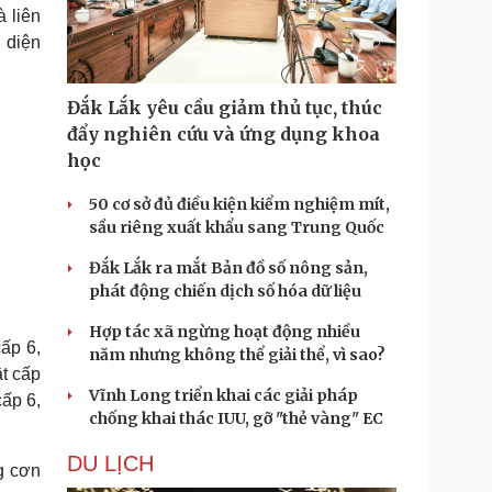
Doanh nghiệp 24h
Tin Công nghệ
 liên
Doanh nhân
Trải nghiệm
n diện
ì cộng đồng
Chuyển đổi số
Đắk Lắk yêu cầu giảm thủ tục, thúc
u lịch
Podcast
đẩy nghiên cứu và ứng dụng khoa
Tư vấn
Câu chuyện thời sự
học
Săn Tour
Đọc truyện đêm khuya
heck-in
Cửa sổ tình yêu
50 cơ sở đủ điều kiện kiểm nghiệm mít,
Kể chuyện cho bé
sầu riêng xuất khẩu sang Trung Quốc
Hạt giống tâm hồn
Đắk Lắk ra mắt Bản đồ số nông sản,
phát động chiến dịch số hóa dữ liệu
Hợp tác xã ngừng hoạt động nhiều
ấp 6,
năm nhưng không thể giải thể, vì sao?
ật cấp
Vĩnh Long triển khai các giải pháp
ấp 6,
chống khai thác IUU, gỡ "thẻ vàng" EC
DU LỊCH
g cơn