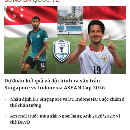
Văn hóa
Giải trí
Sân khấu - Điện ảnh
Nghệ sĩ
Văn học
Thời trang
Âm nhạc
Sao Việt
Di sản
Dự đoán kết quả và đội hình ra sân trận
Singapore vs Indonesia ASEAN Cup 2026
Nhận định ĐT Singapore vs ĐT Indonesia: Cuộc chiến ở
thế chân tường
Arsenal trước mùa giải Ngoại hạng Anh 2026/2027: Vị
thế ĐKVĐ