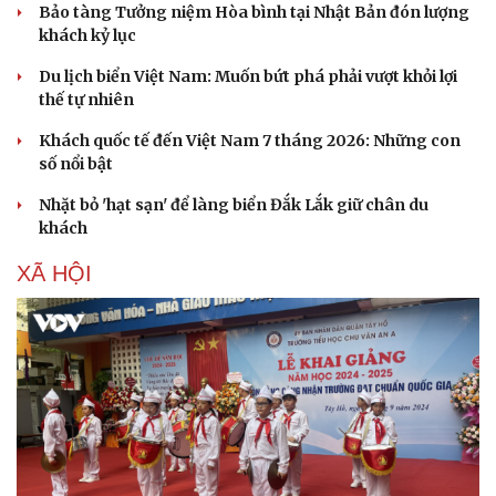
Bảo tàng Tưởng niệm Hòa bình tại Nhật Bản đón lượng
khách kỷ lục
Du lịch biển Việt Nam: Muốn bứt phá phải vượt khỏi lợi
thế tự nhiên
Khách quốc tế đến Việt Nam 7 tháng 2026: Những con
số nổi bật
Nhặt bỏ 'hạt sạn' để làng biển Đắk Lắk giữ chân du
Sức khỏe
Đời sống
khách
Dinh dưỡng - món ngon
Nhà đẹp
Cây thuốc
Blog
XÃ HỘI
Sản phụ khoa
Tình yêu - Gia đình
Nhi khoa
Nam khoa
Làm đẹp - giảm cân
Phòng mạch online
Ăn sạch sống khỏe