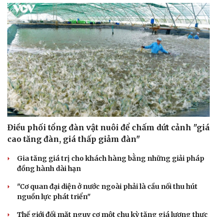
Thông tin doanh nghiệp
Sành điệu
Doanh nghiệp 24h
Tin Công nghệ
Doanh nhân
Trải nghiệm
Vì cộng đồng
Chuyển đổi số
Điều phối tổng đàn vật nuôi để chấm dứt cảnh "giá
cao tăng đàn, giá thấp giảm đàn"
Gia tăng giá trị cho khách hàng bằng những giải pháp
đồng hành dài hạn
"Cơ quan đại diện ở nước ngoài phải là cầu nối thu hút
nguồn lực phát triển"
Thế giới đối mặt nguy cơ một chu kỳ tăng giá lương thực