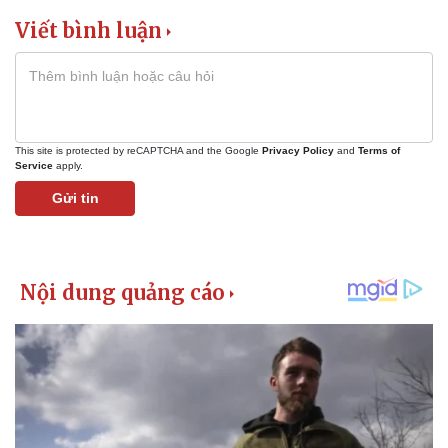
Viết bình luận
This site is protected by reCAPTCHA and the Google
Privacy Policy
and
Terms of
Service
apply.
Gửi tin
Kinh tế
Thị trường
Bất động sản
Giá vàng
Khởi nghiệp
Tiêu dùng
Tỷ giá
Chứng khoán
Giá cà phê