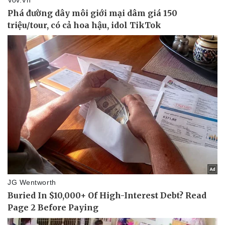
Vụ án
Vũ khí
Tin nóng
Việt Nam
Tư vấn luật
Phân tích