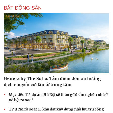
BẤT ĐỘNG SẢN
Cải chính
Genera by The Solia: Tâm điểm đón xu hướng
dịch chuyển cư dân từ trung tâm
Mục tiêu 114 dự án: Hà Nội sẽ tháo gỡ điểm nghẽn nhà ở
xã hội ra sao?
TP.HCM rà soát 16 khu đất xây dựng nhà lưu trú công