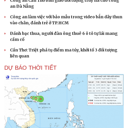
Công an Cần Thơ bàn giao đối tượng truy nã cho công
an Đà Nẵng
Công an làm việc với bảo mẫu trong video bắn dây thun
vào chân, đánh trẻ ở TP.HCM
Đánh bạc thua, người đàn ông thuê 6 ô tô tự lái mang
cầm cố
Cần Thơ: Triệt phá tụ điểm ma túy, khởi tố 3 đối tượng
liên quan
DỰ BÁO THỜI TIẾT
Du lịch
Podcast
Tư vấn
Câu chuyện thời sự
Săn Tour
Đọc truyện đêm khuya
check-in
Cửa sổ tình yêu
Kể chuyện cho bé
Hạt giống tâm hồn