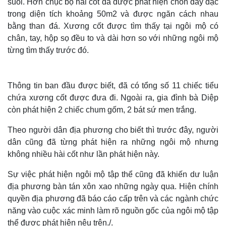
suối. Hơn chục bộ hài cốt đã được phát hiện chôn dày đặc
trong diện tích khoảng 50m2 và được ngăn cách nhau
bằng than đá. Xương cốt được tìm thấy tại ngôi mộ có
chân, tay, hộp sọ đều to và dài hơn so với những ngôi mộ
từng tìm thấy trước đó.
Thông tin ban đầu được biết, đã có tổng số 11 chiếc tiểu
chứa xương cốt được đưa đi. Ngoài ra, gia đình bà Diệp
còn phát hiện 2 chiếc chum gốm, 2 bát sứ men trắng.
Theo người dân địa phương cho biết thì trước đây, người
dân cũng đã từng phát hiện ra những ngôi mộ nhưng
không nhiều hài cốt như lần phát hiện này.
Sự việc phát hiện ngôi mộ tập thể cũng đã khiến dư luận
địa phương bàn tán xôn xao những ngày qua. Hiện chính
quyền địa phương đã báo cáo cấp trên và các ngành chức
năng vào cuộc xác minh làm rõ nguồn gốc của ngôi mộ tập
thể được phát hiện nêu trên./.
Thế giới
Multimedia