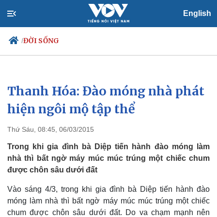
English
ĐỜI SỐNG
/
Thanh Hóa: Đào móng nhà phát
Chính trị
Xã hội
Đảng
Tin 24h
hiện ngôi mộ tập thể
Tổ chức nhân sự
Dự báo thời tiết
Quốc hội
Giáo dục
Thứ Sáu, 08:45, 06/03/2015
Nhận diện sự thật
Dấu ấn VOV
Việc làm
Trong khi gia đình bà Diệp tiến hành đào móng làm
Biển đảo
nhà thì bất ngờ máy múc múc trúng một chiếc chum
được chôn sâu dưới đất
Vào sáng 4/3, trong khi gia đình bà Diệp tiến hành đào
móng làm nhà thì bất ngờ máy múc múc trúng một chiếc
chum được chôn sâu dưới đất. Do va chạm mạnh nên