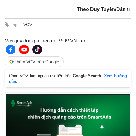
Quan sát
Video
Theo Duy Tuyên/Dân trí
Cuộc sống đó đây
Ảnh
Hồ sơ
E-Magazine
Tag:
VOV
Infographic
Mời quý độc giả theo dõi VOV.VN trên
Thêm VOV trên Google
Chọn VOV làm nguồn ưu tiên trên
Google Search
.
Xem hướng
dẫn.