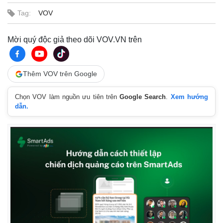
Tag:
VOV
Mời quý độc giả theo dõi VOV.VN trên
Thế giới
Multimedia
Quan sát
Video
Thêm VOV trên Google
Cuộc sống đó đây
Ảnh
Hồ sơ
E-Magazine
Chọn VOV làm nguồn ưu tiên trên
Google Search
.
Xem hướng
Infographic
dẫn.