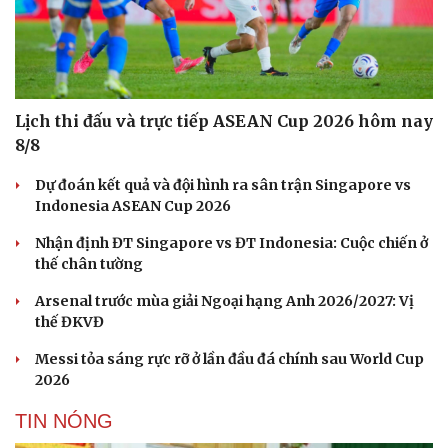
Sức khỏe
Đời sống
Dinh dưỡng - món ngon
Nhà đẹp
Cây thuốc
Blog
Sản phụ khoa
Tình yêu - Gia đình
Lịch thi đấu và trực tiếp ASEAN Cup 2026 hôm nay
Nhi khoa
8/8
Nam khoa
Làm đẹp - giảm cân
Dự đoán kết quả và đội hình ra sân trận Singapore vs
Phòng mạch online
Indonesia ASEAN Cup 2026
Ăn sạch sống khỏe
Nhận định ĐT Singapore vs ĐT Indonesia: Cuộc chiến ở
thế chân tường
Arsenal trước mùa giải Ngoại hạng Anh 2026/2027: Vị
thế ĐKVĐ
Messi tỏa sáng rực rỡ ở lần đầu đá chính sau World Cup
2026
TIN NÓNG