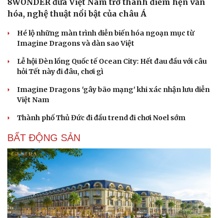
8WONDER đưa Việt Nam trở thành điểm hẹn văn
Hạt giống tâm hồn
hóa, nghệ thuật nổi bật của châu Á
Hé lộ những màn trình diễn biến hóa ngoạn mục từ
Imagine Dragons và dàn sao Việt
Lễ hội Đèn lồng Quốc tế Ocean City: Hết đau đầu với câu
hỏi Tết này đi đâu, chơi gì
Imagine Dragons 'gây bão mạng' khi xác nhận lưu diễn
Việt Nam
Thành phố Thủ Đức đi đầu trend đi chơi Noel sớm
BẤT ĐỘNG SẢN