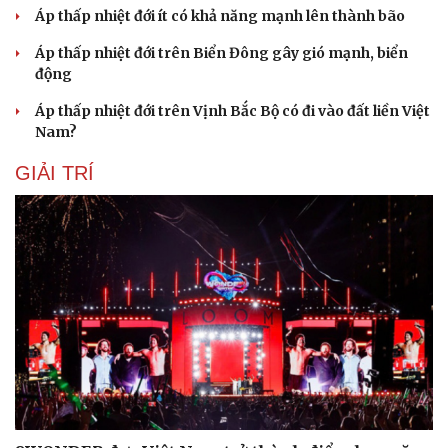
Áp thấp nhiệt đới ít có khả năng mạnh lên thành bão
Áp thấp nhiệt đới trên Biển Đông gây gió mạnh, biển
động
Áp thấp nhiệt đới trên Vịnh Bắc Bộ có đi vào đất liền Việt
Nam?
GIẢI TRÍ
Du lịch
Podcast
Tư vấn
Câu chuyện thời sự
Săn Tour
Đọc truyện đêm khuya
check-in
Cửa sổ tình yêu
Kể chuyện cho bé