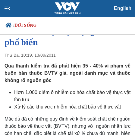
English
ĐỜI SỐNG
/
Thuốc bảo vệ thực vật giả vẫn
phổ biến
Thứ Ba, 10:19, 13/09/2011
Chính trị
Xã hội
Đảng
Tin 24h
Qua thanh kiểm tra đã phát hiện 35 - 40% vi phạm về
Tổ chức nhân sự
Dự báo thời tiết
buôn bán thuốc BVTV giả, ngoài danh mục và thuốc
Quốc hội
Giáo dục
không rõ nguồn gốc
Nhận diện sự thật
Dấu ấn VOV
Việc làm
Hơn 1.000 điểm ô nhiễm do hóa chất bảo vệ thực vật
Biển đảo
tồn lưu
Xử lý các khu vực nhiễm hóa chất bảo vệ thực vật
Mặc dù đã có những quy định về kiểm soát chặt chẽ nguồn
thuốc bảo vệ thực vật (BVTV), nhưng với nguồn nhân lực
còn hạn chế, đặc biệt là chế tài xử lý chưa đủ mạnh, hiện