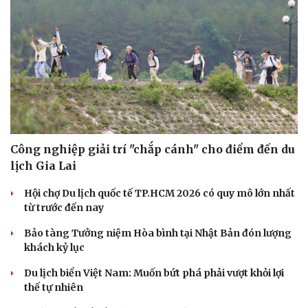
Công nghiệp giải trí "chắp cánh" cho điểm đến du
Thể thao
Ô tô - Xe máy
lịch Gia Lai
Bóng đá
Ô tô
Hội chợ Du lịch quốc tế TP.HCM 2026 có quy mô lớn nhất
Lịch thi đấu bóng đá
Xe máy
từ trước đến nay
Thế giới thể thao
Tư vấn
eSports
Bảo tàng Tưởng niệm Hòa bình tại Nhật Bản đón lượng
Hậu trường
khách kỷ lục
Du lịch biển Việt Nam: Muốn bứt phá phải vượt khỏi lợi
thế tự nhiên