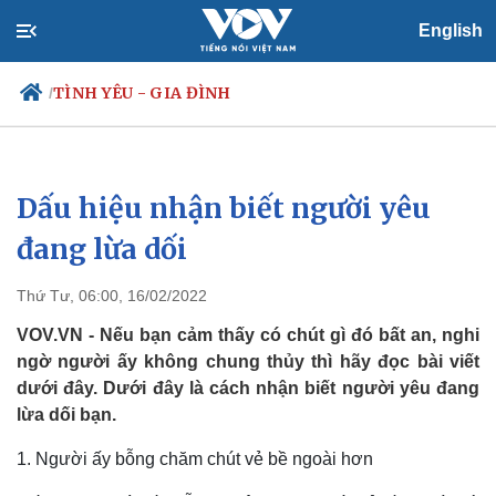
English
TÌNH YÊU - GIA ĐÌNH
/
Dấu hiệu nhận biết người yêu
Chính trị
Xã hội
Đảng
Tin 24h
đang lừa dối
Tổ chức nhân sự
Dự báo thời tiết
Quốc hội
Giáo dục
Thứ Tư, 06:00, 16/02/2022
Nhận diện sự thật
Dấu ấn VOV
Việc làm
VOV.VN - Nếu bạn cảm thấy có chút gì đó bất an, nghi
Biển đảo
ngờ người ấy không chung thủy thì hãy đọc bài viết
dưới đây. Dưới đây là cách nhận biết người yêu đang
lừa dối bạn.
1. Người ấy bỗng chăm chút vẻ bề ngoài hơn