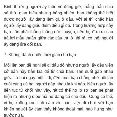
Bình thường người ấy luôn về đúng giờ, thẳng thắn chia
sẻ thời gian biểu nhưng bỗng nhiên, bạn không thể biết
được người ấy đang làm gì, ở đâu, với ai thì chắc hẳn
người ấy đang giấu diếm điều gì đó. Trong trường hợp này
bạn cần phải thẳng thắng nói chuyện, nếu họ đưa ra câu
trả lời mẫu thuẫn giữa các câu trả lời thì rất có thể, người
ấy đang lừa dối bạn.
7. Không dành nhiều thời gian cho bạn
Mỗi lần bạn đề nghị sẽ đi đâu đó nhưng người ấy đều viện
cớ bận này bận kia để từ chối bạn. Tần suất gặp nhau
giữa cả hai ngày một ít đi, đến mức bạn chẳng nhớ nổi lần
cuối cùng cả hai người gặp nhau là khi nào. Nếu người ấy
liên tục từ chối như vậy, rất có thể họ lo sợ bạn sẽ phát
hiện ra những điều mà họ đang cố che dấu. Cũng có thể,
vì họ không còn tình cảm với bạn, việc đi chơi với bạn
khiến người ấy cảm thấy không thoải mái, hào hứng như
trước nữa.