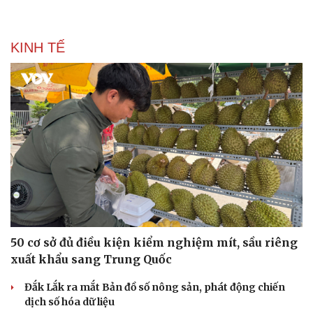
Doanh nghiệp
Công nghệ
Thông tin doanh nghiệp
Sành điệu
Doanh nghiệp 24h
Tin Công nghệ
KINH TẾ
Doanh nhân
Trải nghiệm
Vì cộng đồng
Chuyển đổi số
50 cơ sở đủ điều kiện kiểm nghiệm mít, sầu riêng
xuất khẩu sang Trung Quốc
Đắk Lắk ra mắt Bản đồ số nông sản, phát động chiến
dịch số hóa dữ liệu