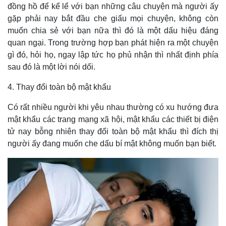
đồng hồ để kể lể với bạn những câu chuyện mà người ấy
gặp phải nay bắt đầu che giấu mọi chuyện, không còn
muốn chia sẻ với bạn nữa thì đó là một dấu hiệu đáng
quan ngại. Trong trường hợp bạn phát hiện ra một chuyện
gì đó, hỏi họ, ngay lập tức họ phủ nhận thì nhất định phía
sau đó là một lời nói dối.
4. Thay đổi toàn bộ mật khẩu
Có rất nhiều người khi yêu nhau thường có xu hướng đưa
mật khẩu các trang mạng xã hội, mật khẩu các thiết bị điện
tử nay bỗng nhiên thay đổi toàn bộ mật khẩu thì đích thị
người ấy đang muốn che dấu bí mật không muốn bạn biết.
Thế giới
Multimedia
Quan sát
Video
Cuộc sống đó đây
Ảnh
Hồ sơ
E-Magazine