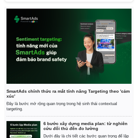
SmartAds chính thức ra mắt tính năng Targeting theo 'cảm
Thể thao
Ô tô - Xe máy
xúc'
Bóng đá
Ô tô
Đây là bước mở rộng quan trọng trong hệ sinh thái contextual
Lịch thi đấu bóng đá
Xe máy
targeting.
Thế giới thể thao
Tư vấn
eSports
6 bước xây dựng media plan: từ nghiên
Hậu trường
cứu đối thủ đến đo lường
Dưới đây là chi tiết các bước quan trọng để lập