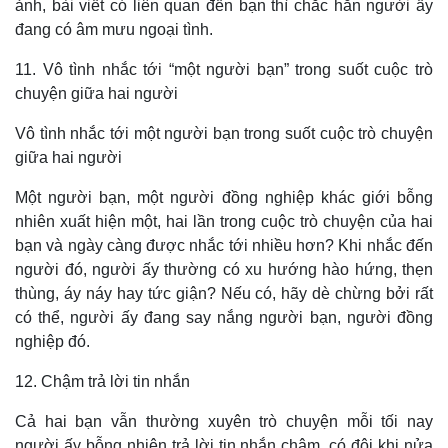
ảnh, bài viết có liên quan đến bạn thì chắc hẳn người ấy
đang có âm mưu ngoại tình.
11. Vô tình nhắc tới “một người bạn” trong suốt cuộc trò
chuyện giữa hai người
Vô tình nhắc tới một người bạn trong suốt cuộc trò chuyện
giữa hai người
Pháp luật
Quân sự - Quốc phòng
Một người bạn, một người đồng nghiệp khác giới bỗng
Vụ án
Vũ khí
nhiên xuất hiện một, hai lần trong cuộc trò chuyện của hai
Tin nóng
Việt Nam
bạn và ngày càng được nhắc tới nhiều hơn? Khi nhắc đến
Tư vấn luật
Phân tích
người đó, người ấy thường có xu hướng hào hứng, thẹn
thùng, áy náy hay tức giận? Nếu có, hãy dè chừng bởi rất
có thể, người ấy đang say nắng người bạn, người đồng
nghiệp đó.
12. Chậm trả lời tin nhắn
Cả hai bạn vẫn thường xuyên trò chuyện mỗi tối nay
người ấy bỗng nhiên trả lời tin nhắn chậm, có đôi khi nửa