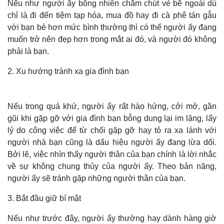
Nếu như người ấy bỗng nhiên chăm chút vẻ bề ngoài dù
chỉ là đi đến tiệm tạp hóa, mua đồ hay đi cà phê tán gẫu
với bạn bè hơn mức bình thường thì có thể người ấy đang
muốn trở nên đẹp hơn trong mắt ai đó, và người đó không
phải là bạn.
2. Xu hướng tránh xa gia đình bạn
Nếu trong quá khứ, người ấy rất hào hứng, cởi mở, gần
gũi khi gặp gỡ với gia đình bạn bỗng dung lại im lặng, lấy
lý do công việc để từ chối gặp gỡ hay tỏ ra xa lánh với
người nhà bạn cũng là dấu hiệu người ấy đang lừa dối.
Bởi lẽ, việc nhìn thấy người thân của bạn chính là lời nhắc
về sự không chung thủy của người ấy. Theo bản năng,
người ấy sẽ tránh gặp những người thân của bạn.
3. Bắt đầu giữ bí mật
Nếu như trước đây, người ấy thường hay dành hàng giờ