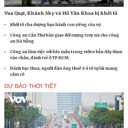
Du lịch
Podcast
Vua Quạt, Khánh Sky và Hồ Văn Khoa bị khởi tố
Tư vấn
Câu chuyện thời sự
Săn Tour
Đọc truyện đêm khuya
Khởi tố cha dượng bạo hành con riêng của vợ
check-in
Cửa sổ tình yêu
Công an Cần Thơ bàn giao đối tượng truy nã cho công
Kể chuyện cho bé
an Đà Nẵng
Hạt giống tâm hồn
Công an làm việc với bảo mẫu trong video bắn dây thun
vào chân, đánh trẻ ở TP.HCM
Đánh bạc thua, người đàn ông thuê 6 ô tô tự lái mang
cầm cố
DỰ BÁO THỜI TIẾT