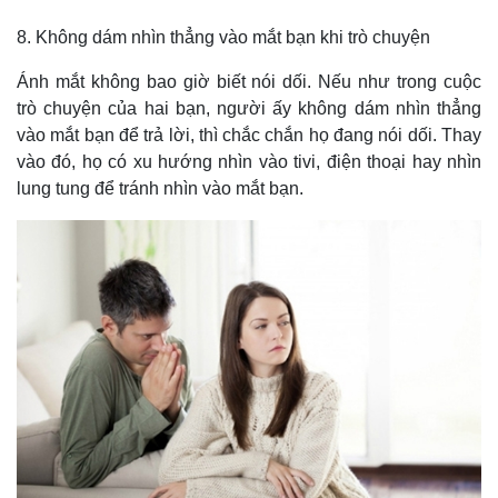
8. Không dám nhìn thẳng vào mắt bạn khi trò chuyện
Kinh tế
Thị trường
Bất động sản
Giá vàng
Ánh mắt không bao giờ biết nói dối. Nếu như trong cuộc
Khởi nghiệp
Tiêu dùng
trò chuyện của hai bạn, người ấy không dám nhìn thẳng
Tỷ giá
vào mắt bạn để trả lời, thì chắc chắn họ đang nói dối. Thay
Chứng khoán
vào đó, họ có xu hướng nhìn vào tivi, điện thoại hay nhìn
Giá cà phê
lung tung để tránh nhìn vào mắt bạn.