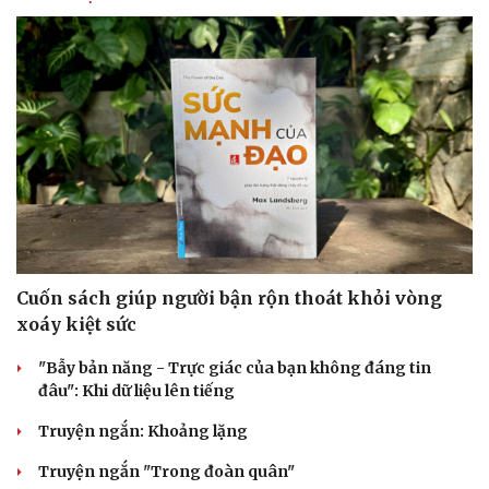
Cuốn sách giúp người bận rộn thoát khỏi vòng
xoáy kiệt sức
"Bẫy bản năng - Trực giác của bạn không đáng tin
Văn hóa
Giải trí
đâu": Khi dữ liệu lên tiếng
Sân khấu - Điện ảnh
Nghệ sĩ
Truyện ngắn: Khoảng lặng
Văn học
Thời trang
Âm nhạc
Sao Việt
Truyện ngắn "Trong đoàn quân"
Di sản