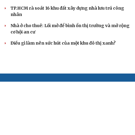
TP.HCM rà soát 16 khu đất xây dựng nhà lưu trú công
nhân
Nhà ở cho thuê: Lối mở để bình ổn thị trường và mở rộng
cơ hội an cư
Điều gì làm nên sức hút của một khu đô thị xanh?
BÁO ĐIỆN TỬ TIẾNG NÓI VIỆT NAM
Trụ sở: 37 Bà Triệu, phường Cửa Nam, Hà Nội
Điện thoại: 84-24-22105148, 84-24-39785691
Thư điện tử: baodientuvov@vov.vn