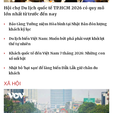
Hội chợ Du lịch quốc tế TP.HCM 2026 có quy mô
lớn nhất từ trước đến nay
Bảo tàng Tưởng niệm Hòa bình tại Nhật Bản đón lượng
khách kỷ lục
Sức khỏe
Đời sống
Du lịch biển Việt Nam: Muốn bứt phá phải vượt khỏi lợi
Dinh dưỡng - món ngon
Nhà đẹp
thế tự nhiên
Cây thuốc
Blog
Sản phụ khoa
Tình yêu - Gia đình
Khách quốc tế đến Việt Nam 7 tháng 2026: Những con
Nhi khoa
số nổi bật
Nam khoa
Làm đẹp - giảm cân
Nhặt bỏ 'hạt sạn' để làng biển Đắk Lắk giữ chân du
Phòng mạch online
khách
Ăn sạch sống khỏe
XÃ HỘI