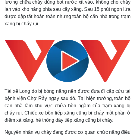
lượng chữa cháy dùng bọt nước xịt vào, không cho cháy
Thế giới
Multimedia
lan vào kho hàng phía sau cây xăng. Sau 15 phút ngọn lửa
Quan sát
Video
được dập tắt hoàn toàn nhưng toàn bộ căn nhà trong trạm
Cuộc sống đó đây
Ảnh
xăng bị cháy rụi.
Hồ sơ
E-Magazine
Infographic
Tài xế Long do bị bỏng nặng nên được đưa đi cấp cứu tại
bệnh viện Chợ Rẫy ngay sau đó. Tại hiện trường, toàn bộ
căn nhà làm khu vực chứa bồn ngầm của trạm xăng bị
cháy rụi. Chiếc xe bồn tiếp xăng cũng bị cháy một phần ở
điểm xả xăng, hệ thống dây tiếp xăng cũng bị cháy.
Nguyên nhân vụ cháy đang được cơ quan chức năng điều