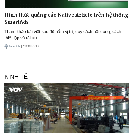
Hình thức quảng cáo Native Article trên hệ thống
SmartAds
Tham khảo bài viết sau để nắm vị trí, quy cách nội dung, cách
thiết lập và tối ưu.
| SmartAds
KINH TẾ
Sức khỏe
Đời sống
Dinh dưỡng - món ngon
Nhà đẹp
Cây thuốc
Blog
Sản phụ khoa
Tình yêu - Gia đình
Nhi khoa
Nam khoa
Làm đẹp - giảm cân