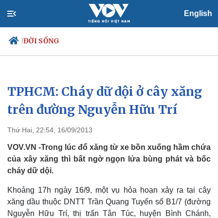
English
ĐỜI SỐNG
/
TPHCM: Cháy dữ dội ở cây xăng
Chính trị
Xã hội
Đảng
Tin 24h
trên đường Nguyễn Hữu Trí
Tổ chức nhân sự
Dự báo thời tiết
Quốc hội
Giáo dục
Thứ Hai, 22:54, 16/09/2013
Nhận diện sự thật
Dấu ấn VOV
Việc làm
VOV.VN -Trong lúc đổ xăng từ xe bồn xuống hầm chứa
Biển đảo
của xây xăng thì bất ngờ ngọn lửa bùng phát và bốc
cháy dữ dội.
Khoảng 17h ngày 16/9, một vụ hỏa hoạn xảy ra tại cây
xăng dầu thuộc DNTT Trần Quang Tuyến số B1/7 (đường
Nguyễn Hữu Trí, thị trấn Tân Túc, huyện Bình Chánh,