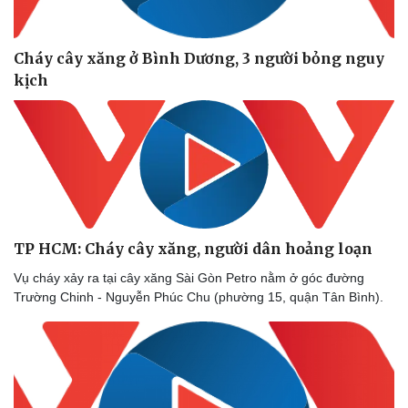
Cháy cây xăng ở Bình Dương, 3 người bỏng nguy
Doanh nghiệp
Công nghệ
kịch
Thông tin doanh nghiệp
Sành điệu
Doanh nghiệp 24h
Tin Công nghệ
Doanh nhân
Trải nghiệm
Vì cộng đồng
Chuyển đổi số
TP HCM: Cháy cây xăng, người dân hoảng loạn
Vụ cháy xảy ra tại cây xăng Sài Gòn Petro nằm ở góc đường
Trường Chinh - Nguyễn Phúc Chu (phường 15, quận Tân Bình).