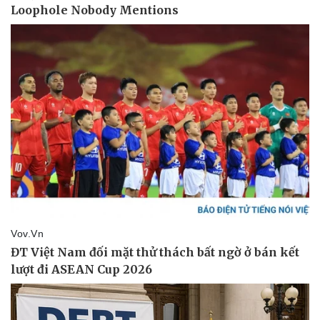
Thể thao
Ô tô - Xe máy
Bóng đá
Ô tô
Lịch thi đấu bóng đá
Xe máy
Thế giới thể thao
Tư vấn
eSports
Hậu trường