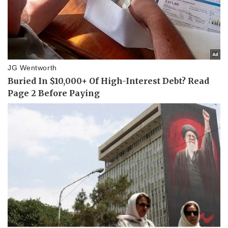
Pháp luật
Quân sự - Quốc phòng
Vụ án
Vũ khí
Tin nóng
Việt Nam
Tư vấn luật
Phân tích