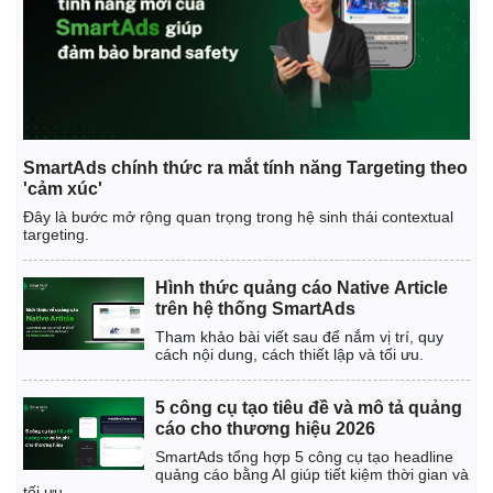
SmartAds chính thức ra mắt tính năng Targeting theo
'cảm xúc'
Đây là bước mở rộng quan trọng trong hệ sinh thái contextual
targeting.
Kinh tế
Thị trường
Hình thức quảng cáo Native Article
Bất động sản
Giá vàng
trên hệ thống SmartAds
Khởi nghiệp
Tiêu dùng
Tham khảo bài viết sau để nắm vị trí, quy
Tỷ giá
cách nội dung, cách thiết lập và tối ưu.
Chứng khoán
Giá cà phê
5 công cụ tạo tiêu đề và mô tả quảng
cáo cho thương hiệu 2026
SmartAds tổng hợp 5 công cụ tạo headline
quảng cáo bằng AI giúp tiết kiệm thời gian và
tối ưu.