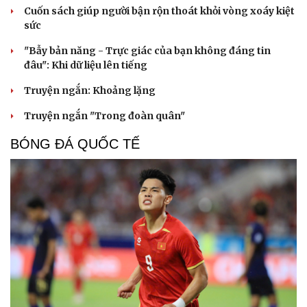
Cuốn sách giúp người bận rộn thoát khỏi vòng xoáy kiệt
sức
"Bẫy bản năng - Trực giác của bạn không đáng tin
đâu": Khi dữ liệu lên tiếng
Truyện ngắn: Khoảng lặng
Truyện ngắn "Trong đoàn quân"
BÓNG ĐÁ QUỐC TẾ
Du lịch
Podcast
Tư vấn
Câu chuyện thời sự
Săn Tour
Đọc truyện đêm khuya