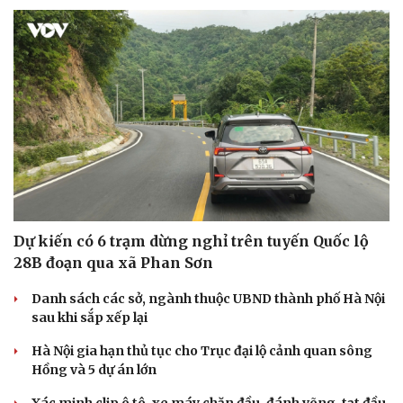
Văn hóa
Giải trí
Sân khấu - Điện ảnh
Nghệ sĩ
Văn học
Thời trang
Âm nhạc
Sao Việt
Di sản
Dự kiến có 6 trạm dừng nghỉ trên tuyến Quốc lộ
28B đoạn qua xã Phan Sơn
Danh sách các sở, ngành thuộc UBND thành phố Hà Nội
sau khi sắp xếp lại
Hà Nội gia hạn thủ tục cho Trục đại lộ cảnh quan sông
Hồng và 5 dự án lớn