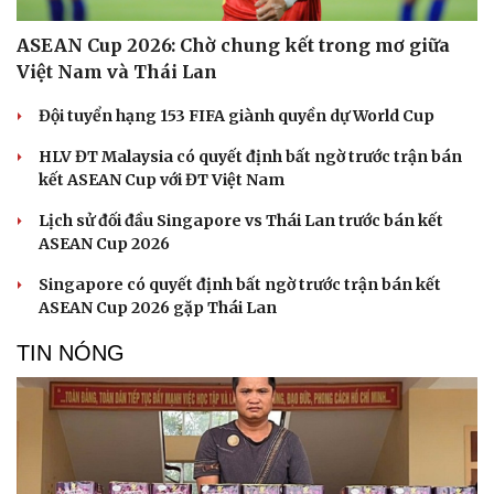
check-in
Cửa sổ tình yêu
Kể chuyện cho bé
ASEAN Cup 2026: Chờ chung kết trong mơ giữa
Hạt giống tâm hồn
Việt Nam và Thái Lan
Đội tuyển hạng 153 FIFA giành quyền dự World Cup
HLV ĐT Malaysia có quyết định bất ngờ trước trận bán
kết ASEAN Cup với ĐT Việt Nam
Lịch sử đối đầu Singapore vs Thái Lan trước bán kết
ASEAN Cup 2026
Singapore có quyết định bất ngờ trước trận bán kết
ASEAN Cup 2026 gặp Thái Lan
TIN NÓNG