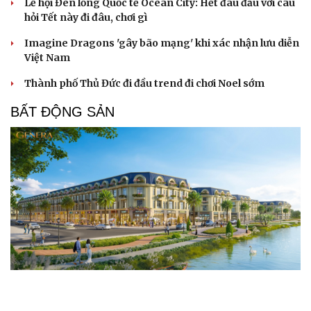
Lễ hội Đèn lồng Quốc tế Ocean City: Hết đau đầu với câu
hỏi Tết này đi đâu, chơi gì
Imagine Dragons 'gây bão mạng' khi xác nhận lưu diễn
Việt Nam
Thành phố Thủ Đức đi đầu trend đi chơi Noel sớm
BẤT ĐỘNG SẢN
Genera by The Solia: Tâm điểm đón xu hướng