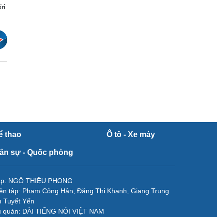
ời
ể thao
Ô tô - Xe máy
ân sự - Quốc phòng
tập: NGÔ THIỆU PHONG
ên tập: Phạm Công Hân, Đặng Thị Khanh, Giang Trung
 Tuyết Yến
ủ quản: ĐÀI TIẾNG NÓI VIỆT NAM