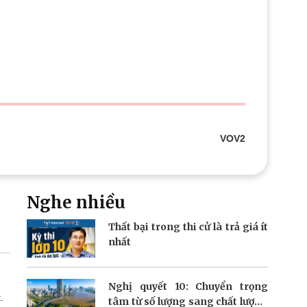
Doanh nghiệp 24h
Tin Công nghệ
Doanh nhân
Trải nghiệm
ì cộng đồng
Chuyển đổi số
u lịch
Podcast
Tư vấn
Câu chuyện thời sự
Săn Tour
Đọc truyện đêm khuya
heck-in
Cửa sổ tình yêu
Kể chuyện cho bé
VOV2
Hạt giống tâm hồn
Nghe nhiều
Thất bại trong thi cử là trả giá ít
nhất
Nghị quyết 10: Chuyển trọng
.
tâm từ số lượng sang chất lượng