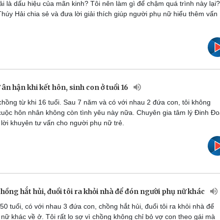
ải là dấu hiệu của mãn kinh? Tôi nên làm gì để chậm quá trình này lại?
húy Hải chia sẻ và đưa lời giải thích giúp người phụ nữ hiểu thêm vấn
ân hận khi kết hôn, sinh con ở tuổi 16
hồng từ khi 16 tuổi. Sau 7 năm và có với nhau 2 đứa con, tôi không
cuộc hôn nhân không còn tình yêu này nữa. Chuyên gia tâm lý Đinh Đ
 lời khuyên tư vấn cho người phụ nữ trẻ.
chồng hắt hủi, đuổi tôi ra khỏi nhà để đón người phụ nữ khác
0 tuổi, có với nhau 3 đứa con, chồng hắt hủi, đuổi tôi ra khỏi nhà để
nữ khác về ở. Tôi rất lo sợ vì chồng không chỉ bỏ vợ con theo gái mà