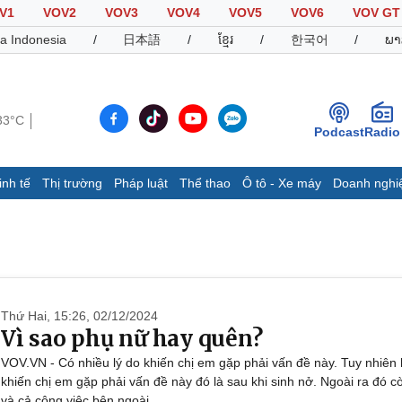
V1
VOV2
VOV3
VOV4
VOV5
VOV6
VOV GT
a Indonesia
/
日本語
/
ខ្មែរ
/
한국어
/
ພາ
33°C
Podcast
Radio
inh tế
Thị trường
Pháp luật
Thể thao
Ô tô - Xe máy
Doanh nghi
Thế giới
Multimedia
K
Quan sát
Video
B
Cuộc sống đó đây
Ảnh
K
Hồ sơ
E-Magazine
Infographic
Thứ Hai, 15:26, 02/12/2024
Vì sao phụ nữ hay quên?
VOV.VN - Có nhiều lý do khiến chị em gặp phải vấn đề này. Tuy nhiên 
Thể thao
Ô tô - Xe máy
D
khiến chị em gặp phải vấn đề này đó là sau khi sinh nở. Ngoài ra đó c
Bóng đá
Ô tô
T
và cả công việc bên ngoài...