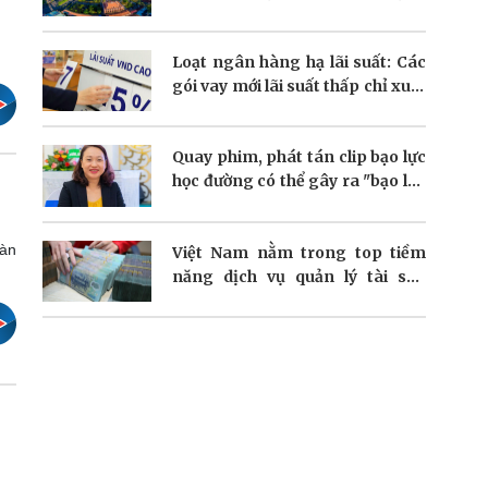
dòng vốn FDI
Loạt ngân hàng hạ lãi suất: Các
gói vay mới lãi suất thấp chỉ xuất
hiện nhỏ giọt
Quay phim, phát tán clip bạo lực
học đường có thể gây ra "bạo lực
kép"?
oàn
Việt Nam nằm trong top tiềm
năng dịch vụ quản lý tài sản
người giàu