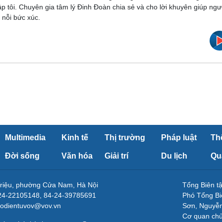
p tôi. Chuyên gia tâm lý Đinh Đoàn chia sẻ và cho lời khuyên giúp ngư
 nỗi bức xúc.
Multimedia
Kinh tế
Thị trường
Pháp luật
Th
Đời sống
Văn hóa
Giải trí
Du lịch
Qu
Triệu, phường Cửa Nam, Hà Nội
Tổng Biên 
-24-22105148, 84-24-39785691
Phó Tổng Bi
aodientuvov@vov.vn
Sơn, Nguyễn
Cơ quan ch