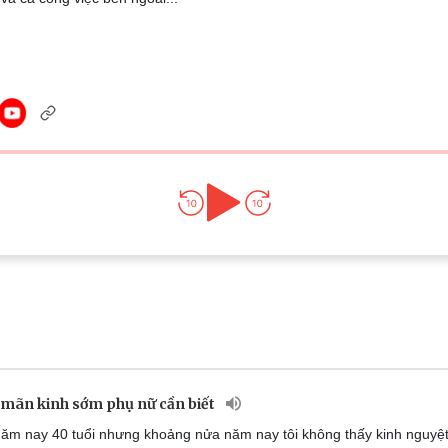
Lịch thi đấu bóng đá
Xe máy
Thế giới thể thao
Tư vấn
eSports
V
Hậu trường
Văn hóa
Giải trí
D
Sân khấu - Điện ảnh
Nghệ sĩ
Văn học
Thời trang
Âm nhạc
Sao Việt
c
Di sản
n mãn kinh sớm phụ nữ cần biết
ăm nay 40 tuổi nhưng khoảng nửa năm nay tôi không thấy kinh nguyệt