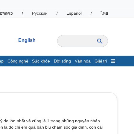
ສາລາວ
/
Русский
/
Español
/
ไทย
English
ệp
Công nghệ
Sức khỏe
Đời sống
Văn hóa
Giải trí
inh tế
Thị trường
ất động sản
Giá vàng
hởi nghiệp
Tiêu dùng
Tỷ giá
Chứng khoán
Giá cà phê
lý do lớn nhất và cũng là 1 trong những nguyên nhân
oanh nghiệp
Công nghệ
òn là do chị em quá bận bịu chăm sóc gia đình, con cái
hông tin doanh nghiệp
Sành điệu