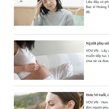
Liệu đây có ph
Bác sĩ Hoàng T
đề.
Người phụ nữ 
VOV.VN - Lấy c
muốn tiếp tục 
chia sẻ và đưa
Hơn 50 tuổi, 
VOV.VN - Hơn 5
đón người phụ 