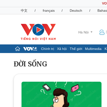
VO
中文
/
français
/
Deutsch
/
Bahas
Hà Nội
Chính trị
Xã hội
Thế giới
Multimedia
K
Chính trị
Xã hội
ĐỜI SỐNG
Đảng
Tin 24h
Tổ chức nhân sự
Dự báo thời tiết
Quốc hội
Giáo dục
Nhận diện sự thật
Dấu ấn VOV
Việc làm
Biển đảo
Pháp luật
Quân sự - Quốc phòng
Vụ án
Vũ khí