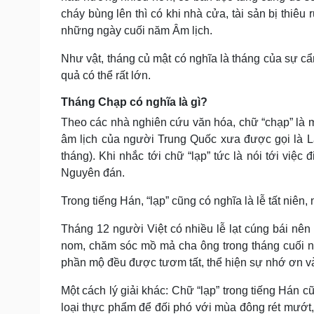
cháy bùng lên thì có khi nhà cửa, tài sản bị thiêu
những ngày cuối năm Âm lịch.
Như vật, tháng củ mật có nghĩa là tháng của sự cẩn 
quả có thể rất lớn.
Tháng Chạp có nghĩa là gì?
Theo các nhà nghiên cứu văn hóa, chữ “chạp” là mộ
âm lịch của người Trung Quốc xưa được gọi là Lạ
tháng). Khi nhắc tới chữ “lạp” tức là nói tới việ
Nguyên đán.
Trong tiếng Hán, “lạp” cũng có nghĩa là lễ tất niên,
Tháng 12 người Việt có nhiều lễ lạt cúng bái nên
nom, chăm sóc mồ mả cha ông trong tháng cuối năm
phần mộ đều được tươm tất, thể hiện sự nhớ ơn và 
Một cách lý giải khác: Chữ “lạp” trong tiếng Hán cũ
loại thực phẩm để đối phó với mùa đông rét mướt, 