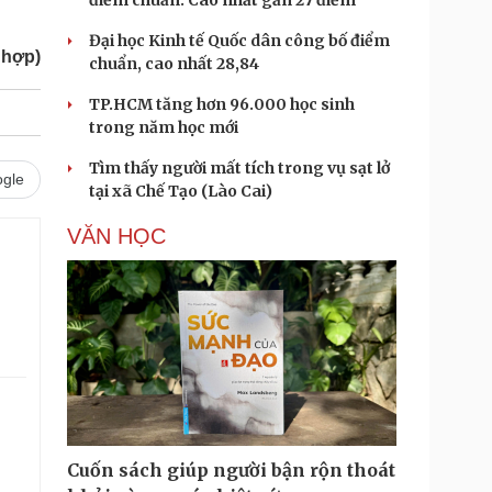
điểm chuẩn: Cao nhất gần 27 điểm
Đại học Kinh tế Quốc dân công bố điểm
 hợp)
chuẩn, cao nhất 28,84
TP.HCM tăng hơn 96.000 học sinh
trong năm học mới
Tìm thấy người mất tích trong vụ sạt lở
gle
tại xã Chế Tạo (Lào Cai)
VĂN HỌC
Cuốn sách giúp người bận rộn thoát