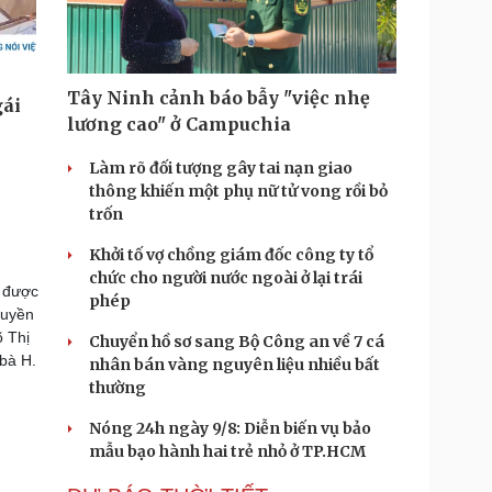
Tây Ninh cảnh báo bẫy "việc nhẹ
lương cao" ở Campuchia
Làm rõ đối tượng gây tai nạn giao
thông khiến một phụ nữ tử vong rồi bỏ
trốn
Khởi tố vợ chồng giám đốc công ty tổ
chức cho người nước ngoài ở lại trái
à được
phép
quyền
õ Thị
Chuyển hồ sơ sang Bộ Công an về 7 cá
 bà H.
nhân bán vàng nguyên liệu nhiều bất
thường
Nóng 24h ngày 9/8: Diễn biến vụ bảo
mẫu bạo hành hai trẻ nhỏ ở TP.HCM