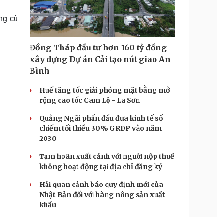
Doanh nghiệp 24h
Tin Công nghệ
Doanh nhân
Trải nghiệm
ng củ
ì cộng đồng
Chuyển đổi số
Đồng Tháp đầu tư hơn 160 tỷ đồng
u lịch
Podcast
xây dựng Dự án Cải tạo nút giao An
Tư vấn
Câu chuyện thời sự
Bình
Săn Tour
Đọc truyện đêm khuya
heck-in
Cửa sổ tình yêu
Huế tăng tốc giải phóng mặt bằng mở
Kể chuyện cho bé
rộng cao tốc Cam Lộ - La Sơn
Hạt giống tâm hồn
Quảng Ngãi phấn đấu đưa kinh tế số
chiếm tối thiểu 30% GRDP vào năm
2030
Tạm hoãn xuất cảnh với người nộp thuế
không hoạt động tại địa chỉ đăng ký
Hải quan cảnh báo quy định mới của
Nhật Bản đối với hàng nông sản xuất
khẩu