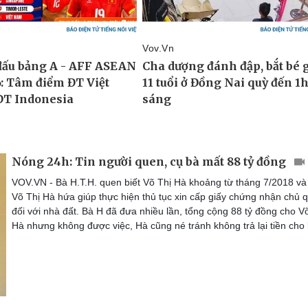
Nóng 24h: Tin người quen, cụ bà mất 88 tỷ đồng
VOV.VN - Bà H.T.H. quen biết Võ Thị Hà khoảng từ tháng 7/2018 v
Võ Thị Hà hứa giúp thực hiện thủ tục xin cấp giấy chứng nhận chủ 
đối với nhà đất. Bà H đã đưa nhiều lần, tổng cộng 88 tỷ đồng cho V
Hà nhưng không được việc, Hà cũng né tránh không trả lại tiền cho