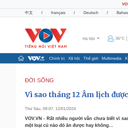
VO
中文
/
français
/
Deutsch
/
Bahas
36°C
Hà Nội
Chính trị
Xã hội
Thế giới
Multimedia
K
Chính trị
Xã hội
Đảng
Tin 24h
ĐỜI SỐNG
Tổ chức nhân sự
Dự báo thời tiết
Quốc hội
Giáo dục
Vì sao tháng 12 Âm lịch được
Nhận diện sự thật
Dấu ấn VOV
Việc làm
Biển đảo
Thứ Sáu, 09:07, 12/01/2024
Pháp luật
Quân sự - Quốc phòng
VOV.VN - Rất nhiều người vẫn chưa biết vì sao
một loại củ nào đó ăn được hay không…
Vụ án
Vũ khí