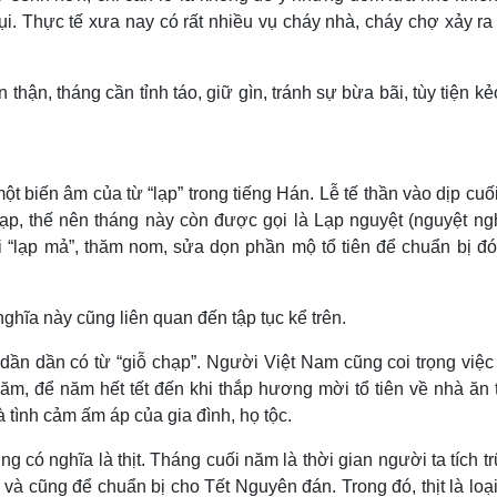
 rụi. Thực tế xưa nay có rất nhiều vụ cháy nhà, cháy chợ xảy ra
thận, tháng cần tỉnh táo, giữ gìn, tránh sự bừa bãi, tùy tiện k
t biến âm của từ “lạp” trong tiếng Hán. Lễ tế thần vào dịp cu
p, thế nên tháng này còn được gọi là Lạp nguyệt (nguyệt ngh
c đi “lạp mả”, thăm nom, sửa dọn phần mộ tổ tiên để chuẩn bị đ
 nghĩa này cũng liên quan đến tập tục kể trên.
 dần dần có từ “giỗ chạp”. Người Việt Nam cũng coi trọng việc
, để năm hết tết đến khi thắp hương mời tổ tiên về nhà ăn tế
tình cảm ấm áp của gia đình, họ tộc.
ng có nghĩa là thịt. Tháng cuối năm là thời gian người ta tích t
và cũng để chuẩn bị cho Tết Nguyên đán. Trong đó, thịt là loạ