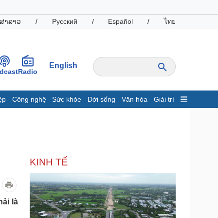
ສາລາວ
/
Русский
/
Español
/
ไทย
English
dcast
Radio
ệp
Công nghệ
Sức khỏe
Đời sống
Văn hóa
Giải trí
inh tế
Thị trường
ất động sản
Giá vàng
hởi nghiệp
Tiêu dùng
Tỷ giá
KINH TẾ
Chứng khoán
Giá cà phê
oanh nghiệp
Công nghệ
ải là
hông tin doanh nghiệp
Sành điệu