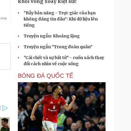
khỏi vòng xoáy kiệt sức
"Bẫy bản năng - Trực giác của bạn
không đáng tin đâu": Khi dữ liệu lên
tiếng
Truyện ngắn: Khoảng lặng
Truyện ngắn "Trong đoàn quân"
"Cái chết và sự bất tử" - cuốn sách thay
đổi cách nhìn về cuộc sống
BÓNG ĐÁ QUỐC TẾ