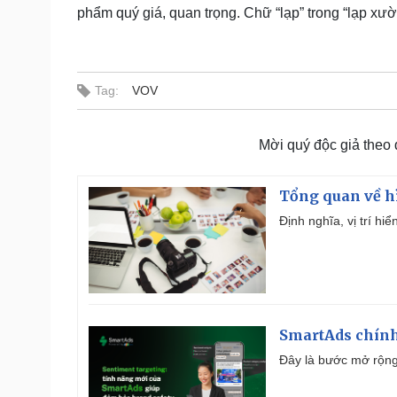
phẩm quý giá, quan trọng. Chữ “lạp” trong “lạp xư
Tag:
VOV
Mời quý độc giả theo
Tổng quan về h
Định nghĩa, vị trí hi
SmartAds chính 
Đây là bước mở rộng 