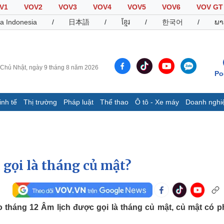
V1
VOV2
VOV3
VOV4
VOV5
VOV6
VOV GT
a Indonesia
/
日本語
/
ខ្មែរ
/
한국어
/
ພາ
Chủ Nhật, ngày 9 tháng 8 năm 2026
Po
inh tế
Thị trường
Pháp luật
Thể thao
Ô tô - Xe máy
Doanh nghi
Thế giới
Multimedia
K
Quan sát
Video
B
Cuộc sống đó đây
Ảnh
K
Hồ sơ
E-Magazine
 gọi là tháng củ mật?
Infographic
Thể thao
Ô tô - Xe máy
D
 tháng 12 Âm lịch được gọi là tháng củ mật, củ mật có ph
Bóng đá
Ô tô
T