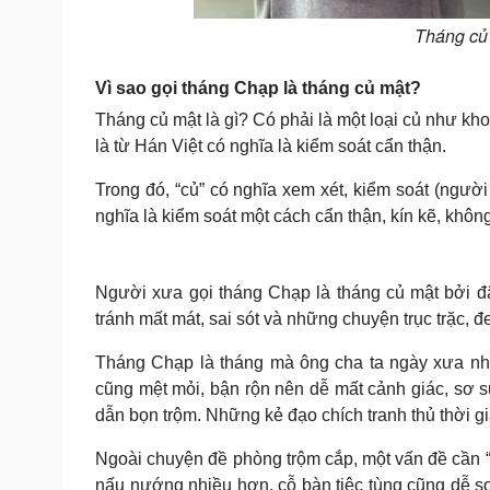
Tháng củ 
Vì sao gọi tháng Chạp là tháng củ mật?
Tháng củ mật là gì? Có phải là một loại củ như kh
là từ Hán Việt có nghĩa là kiểm soát cẩn thận.
Trong đó, “củ” có nghĩa xem xét, kiểm soát (người 
nghĩa là kiểm soát một cách cẩn thận, kín kẽ, không
Người xưa gọi tháng Chạp là tháng củ mật bởi đâ
tránh mất mát, sai sót và những chuyện trục trặc, 
Tháng Chạp là tháng mà ông cha ta ngày xưa nhắ
cũng mệt mỏi, bận rộn nên dễ mất cảnh giác, sơ s
dẫn bọn trộm. Những kẻ đạo chích tranh thủ thời gi
Ngoài chuyện đề phòng trộm cắp, một vấn đề cần “c
nấu nướng nhiều hơn, cỗ bàn tiệc tùng cũng dễ s