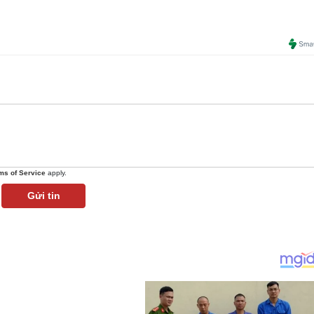
ms of Service
apply.
Gửi tin