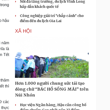
Nối đà tăng trưởng, du lịch Vĩnh Long
 trong
hấp dẫn khách quốc tế
Công nghiệp giải trí "chắp cánh" cho
ẻo hậu
điểm đến du lịch Gia Lai
XÃ HỘI
ối năm
ĩa là
ón Tết
 thăm
Hơn 1.000 người chung sức tái tạo
t thì
dòng chữ “BÁC HỒ SỐNG MÃI” trên
Núi Nhón
rữ các
Học viện Ngân hàng, Hậu cần công bố
i thực