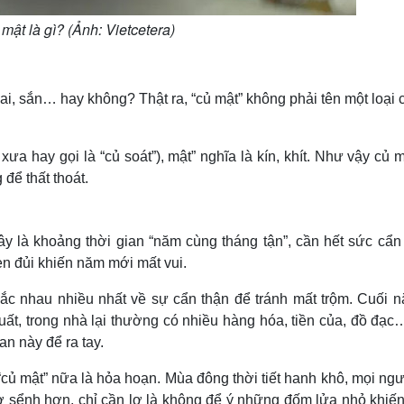
mật là gì? (Ảnh: Vietcetera)
oai, sắn… hay không? Thật ra, “củ mật” không phải tên một loại
xưa hay gọi là “củ soát”), mật” nghĩa là kín, khít. Như vậy củ 
 để thất thoát.
y là khoảng thời gian “năm cùng tháng tận”, cần hết sức cẩn 
đen đủi khiến năm mới mất vui.
c nhau nhiều nhất về sự cẩn thận để tránh mất trộm. Cuối n
uất, trong nhà lại thường có nhiều hàng hóa, tiền của, đồ đạc
an này để ra tay.
ủ mật” nữa là hỏa hoạn. Mùa đông thời tiết hanh khô, mọi ngư
ơ sểnh hơn, chỉ cần lơ là không để ý những đốm lửa nhỏ khiế