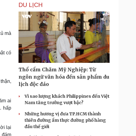
DU LỊCH
 củ mà
mật có
Thổ cẩm Chăm Mỹ Nghiệp: Từ
ngôn ngữ văn hóa đến sản phẩm du
thận,
lịch độc đáo
Vì sao lượng khách Philippines đến Việt
ăm ai
Nam tăng trưởng vượt bậc?
… hấp
Những hương vị đưa TP.HCM thành
thiên đường ẩm thực đường phố hàng
đầu thế giới
ời lại
n đám