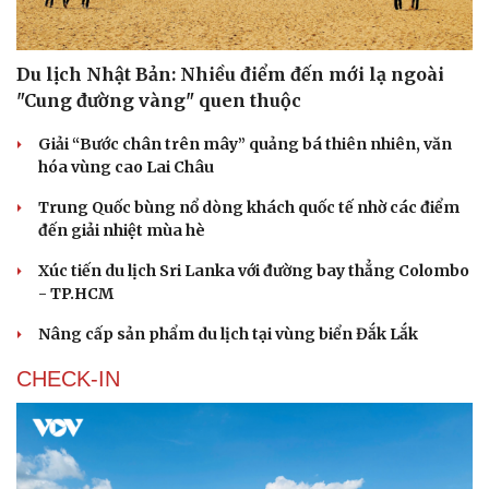
Du lịch Nhật Bản: Nhiều điểm đến mới lạ ngoài
"Cung đường vàng" quen thuộc
Giải “Bước chân trên mây” quảng bá thiên nhiên, văn
hóa vùng cao Lai Châu
Trung Quốc bùng nổ dòng khách quốc tế nhờ các điểm
đến giải nhiệt mùa hè
Xúc tiến du lịch Sri Lanka với đường bay thẳng Colombo
- TP.HCM
Nâng cấp sản phẩm du lịch tại vùng biển Đắk Lắk
CHECK-IN
Văn hóa
Giải trí
Sân khấu - Điện ảnh
Nghệ sĩ
Văn học
Thời trang