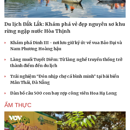
Du lịch Đắk Lắk: Khám phá vẻ đẹp nguyên sơ khu
rừng ngập nước Hòa Thịnh
Khám phá Dinh III - nơi lưu giữ ký ức về vua Bảo Đại và
Nam Phương Hoàng hậu
Làng muối Tuyết Diêm: Từ làng nghề truyền thống trở
thành điểm đến du lịch
Trải nghiệm “Đón nhịp chợ cá bình minh” tại bãi biển
Mân Thái, Đà Nẵng
Đàn bồ câu 500 con bay rợp công viên Hoa Hạ Long
ẨM THỰC
Cải chính