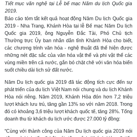
Quan sát
Video
Tiết mục văn nghệ tại Lễ bế mạc Năm du lịch Quốc gia
Cuộc sống đó đây
Ảnh
2019.
Hồ sơ
E-Magazine
Báo cáo tóm tắt kết quả hoạt động Năm Du lịch Quốc gia
Infographic
2019 - Nha Trang, Khánh Hòa tại lễ Bế mạc Năm Du lịch
Quốc gia 2019, ông Nguyễn Đắc Tài, Phó Chủ tịch
Thường trực Ủy ban nhân dân tỉnh Khánh Hòa cho biết,
các chương trình văn hóa - nghệ thuật đã thể hiện được
những nét đặc sắc của văn hóa vật thể và phi vật thể các
vùng miền trên cả nước, gắn bó chặt chẽ với văn hóa biển
suốt chiều dài lịch sử đất nước.
Năm Du lịch quốc gia 2019 đã tác động tích cực đến sự
phát triển của du lịch Việt Nam nói chung và du lịch Khánh
Hòa nói riêng. Năm 2019, Khánh Hòa đón hơn 7,2 triệu
lượt khách lưu trú, tăng gần 13% so với năm 2018. Trong
đó có khoảng 3,6 triệu lượt khách quốc tế, tăng 28%. Tổng
doanh thu từ khách du lịch ước được 27.000 tỷ đồng:
“Cùng với thành công của Năm Du lịch quốc gia 2019 nói