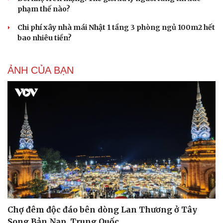
phạm thế nào?
Chi phí xây nhà mái Nhật 1 tầng 3 phòng ngủ 100m2 hết
bao nhiêu tiền?
ẢNH CỦA BẠN
Du lịch
Podcast
Tư vấn
Câu chuyện thời sự
Săn Tour
Đọc truyện đêm khuya
check-in
Cửa sổ tình yêu
Kể chuyện cho bé
Hạt giống tâm hồn
Chợ đêm độc đáo bên dòng Lan Thương ở Tây
Song Bản Nạp, Trung Quốc