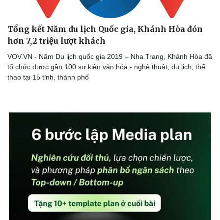
Tổng kết Năm du lịch Quốc gia, Khánh Hòa đón
hơn 7,2 triệu lượt khách
Sức khỏe
Đời sống
VOV.VN - Năm Du lịch quốc gia 2019 – Nha Trang, Khánh Hòa đã
Dinh dưỡng - món ngon
Nhà đẹp
tổ chức được gần 100 sự kiện văn hóa - nghệ thuật, du lịch, thể
Cây thuốc
Blog
thao tại 15 tỉnh, thành phố
Sản phụ khoa
Tình yêu - Gia đình
Nhi khoa
Nam khoa
Làm đẹp - giảm cân
Phòng mạch online
Ăn sạch sống khỏe