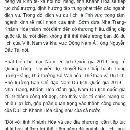
riêng và kinh tế- xã hội nói riêng, tỉnh Khánh Hòa sẽ tiếp
tục chủ trương, định hướng tập trung phát triển các ngành
dịch vụ. Trong đó, dịch vụ du lịch là lĩnh vực trọng tâm,
ngành kinh tế mũi nhọn của tỉnh. Sớm đưa Nha Trang-
Khánh Hòa thành một điểm đến có thương hiệu, đẳng cấp
quốc tế, là một điểm không thể thể thiếu trong bản đồ du
lịch của Việt Nam và khu vực Đông Nam Á”, ông Nguyễn
Đắc Tài nói.
Phát biểu bế mạc Năm Du lịch Quốc gia 2019, ông Lê
Quang Tùng - Ủy viên dự khuyết Ban Chấp hành Trung
ương Đảng, Thứ trưởng Bộ Văn hóa, Thể thao và Du lịch,
Phó trưởng Ban Chỉ đạo Năm Du lịch Quốc gia 2019 –
Nha Trang, Khánh Hòa đánh giá, Năm Du lịch quốc gia
2019 thành công tốt đẹp, cho thấy việc tổ chức mang lại
nhiều lợi ích, góp phần quan trọng vào thành công chung
của Du lịch Khánh Hòa cũng như của cả nước.
“Đối với tỉnh Khánh Hòa và các địa phương, cần tiếp tục
phát huy những lợi thế, tiềm năng để ngành du lịch thực