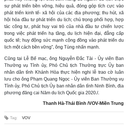
sự phát triển bền vững, hiệu quả, đóng góp tích cực vào
phát triển kinh tế- xã hội của các địa phương; thu hút, xã
hội hóa đầu tư phát triển du lịch; chú trọng phối hợp, hợp
tác công tư, phát huy vai trò của nhà đầu tư chiến lược
trong việc phát triển hạ tầng, du lịch hiện đại, đẳng cấp
quốc tế; huy động sức mạnh cộng đồng vào phát triển du
lịch một cách bền vững”, ông Tùng nhấn mạnh.
Kinh tế
Thị trường
Cũng tại Lễ Bế mạc, ông Nguyễn Đắc Tài - Ủy viên Ban
Bất động sản
Giá vàng
Thường vụ Tỉnh ủy, Phó Chủ tịch Thường trực Ủy ban
Khởi nghiệp
Tiêu dùng
Tỷ giá
nhân dân tỉnh Khánh Hòa thực hiện nghi lễ trao cờ luân
Chứng khoán
lưu cho ông Phạm Quang Ngọc - Ủy viên Ban Thường vụ
Giá cà phê
Tỉnh ủy, Phó Chủ tịch Ủy ban nhân dân tỉnh Ninh Bình, địa
phương đăng cai Năm du lịch Quốc gia 2020./.
Thanh Hà-Thái Bình /VOV-Miền Trung
Tag:
VOV