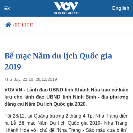
English
DU LỊCH
/
Bế mạc Năm du lịch Quốc gia
Chính trị
Xã hội
Đảng
Tin 24h
2019
Tổ chức nhân sự
Dự báo thời tiết
Quốc hội
Giáo dục
Thứ Bảy, 22:19, 28/12/2019
Nhận diện sự thật
Dấu ấn VOV
Việc làm
VOV.VN - Lãnh đạo UBND tỉnh Khánh Hòa trao cờ luân
Biển đảo
lưu cho lãnh đạo UBND tỉnh Ninh Bình - địa phương
đăng cai Năm Du lịch Quốc gia 2020.
Tối 28/12, tại Quảng trường 2 tháng 4 Tp. Nha Trang diễn
ra Lễ Bế mạc Năm Du lịch Quốc gia 2019- Nha Trang,
Khánh Hòa với chủ đề “Nha Trang - Sắc màu của biển”.