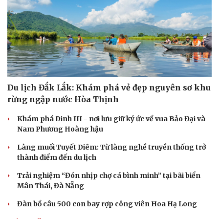
Âm nhạc
Sao Việt
Di sản
Du lịch Đắk Lắk: Khám phá vẻ đẹp nguyên sơ khu
rừng ngập nước Hòa Thịnh
Khám phá Dinh III - nơi lưu giữ ký ức về vua Bảo Đại và
Nam Phương Hoàng hậu
Làng muối Tuyết Diêm: Từ làng nghề truyền thống trở
thành điểm đến du lịch
Trải nghiệm “Đón nhịp chợ cá bình minh” tại bãi biển
Mân Thái, Đà Nẵng
Đàn bồ câu 500 con bay rợp công viên Hoa Hạ Long