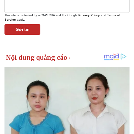
Tin nóng
Việt Nam
Tư vấn luật
Phân tích
This site is protected by reCAPTCHA and the Google
Privacy Policy
and
Terms of
Service
apply.
Gửi tin