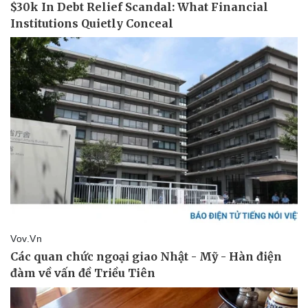
Thể thao
Ô tô - Xe máy
Bóng đá
Ô tô
Lịch thi đấu bóng đá
Xe máy
Thế giới thể thao
Tư vấn
eSports
Hậu trường