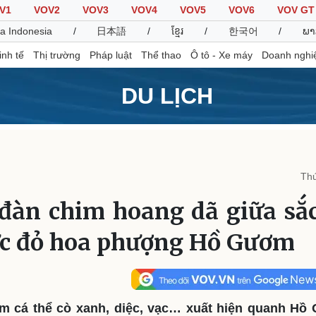
V1
VOV2
VOV3
VOV4
VOV5
VOV6
VOV GT
a Indonesia
/
日本語
/
ខ្មែរ
/
한국어
/
ພາ
inh tế
Thị trường
Pháp luật
Thể thao
Ô tô - Xe máy
Doanh nghi
DU LỊCH
Thế giới
Multimedia
K
Quan sát
Video
B
Thứ
Cuộc sống đó đây
Ảnh
K
Hồ sơ
E-Magazine
đàn chim hoang dã giữa sắ
Infographic
ực đỏ hoa phượng Hồ Gươm
Thể thao
Ô tô - Xe máy
D
Bóng đá
Ô tô
T
Lịch thi đấu bóng đá
Xe máy
ăm cá thể cò xanh, diệc, vạc… xuất hiện quanh H
Thế giới thể thao
Tư vấn