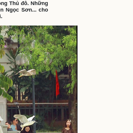
lòng Thủ đô. Những
ì cộng đồng
Chuyển đổi số
n Ngọc Sơn... cho
.
u lịch
Podcast
Tư vấn
Câu chuyện thời sự
Săn Tour
Đọc truyện đêm khuya
heck-in
Cửa sổ tình yêu
Kể chuyện cho bé
Hạt giống tâm hồn