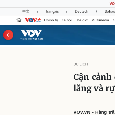
VO
中文
/
français
/
Deutsch
/
Bahas
Chính trị
Xã hội
Thế giới
Multimedia
K
Chính trị
Xã hội
Đảng
Tin 24h
DU LỊCH
Tổ chức nhân sự
Dự báo thời tiết
Quốc hội
Giáo dục
Cận cảnh 
Nhận diện sự thật
Dấu ấn VOV
Việc làm
lăng và r
Biển đảo
Pháp luật
Quân sự - Quốc phòng
Vụ án
Vũ khí
Tin nóng
Việt Nam
VOV.VN - Hàng tr
Tư vấn luật
Phân tích