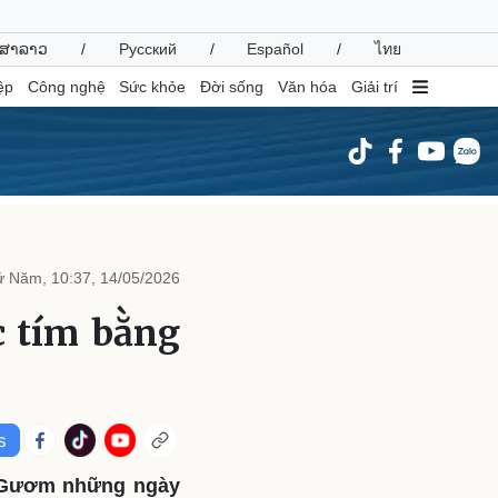
ສາລາວ
/
Русский
/
Español
/
ไทย
ệp
Công nghệ
Sức khỏe
Đời sống
Văn hóa
Giải trí
inh tế
Thị trường
ất động sản
Giá vàng
 Năm, 10:37, 14/05/2026
hởi nghiệp
Tiêu dùng
Tỷ giá
c tím bằng
Chứng khoán
Giá cà phê
oanh nghiệp
Công nghệ
hông tin doanh nghiệp
Sành điệu
Doanh nghiệp 24h
Tin Công nghệ
ồ Gươm những ngày
Doanh nhân
Trải nghiệm