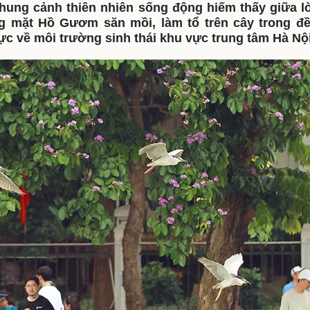
khung cảnh thiên nhiên sống động hiếm thấy giữa 
eSports
V
g mặt Hồ Gươm săn mồi, làm tổ trên cây trong đề
Hậu trường
 cực về môi trường sinh thái khu vực trung tâm Hà Nội
Văn hóa
Giải trí
D
Sân khấu - Điện ảnh
Nghệ sĩ
Văn học
Thời trang
Âm nhạc
Sao Việt
c
Di sản