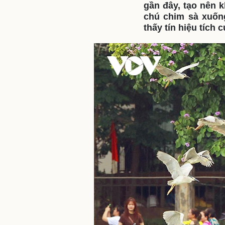
gần đây, tạo nên 
chú chim sà xuốn
thấy tín hiệu tích
Sức khỏe
Đời sống
Dinh dưỡng - món ngon
Nhà đẹp
Cây thuốc
Blog
Sản phụ khoa
Tình yêu - Gia đình
Nhi khoa
Nam khoa
Làm đẹp - giảm cân
Phòng mạch online
Ăn sạch sống khỏe
Cải chính