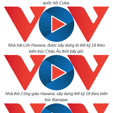
quốc hội Cuba.
Nhà hát Lớn Havana, được xây dựng từ thế kỷ 19 theo
kiến trúc Châu Âu thời bấy giờ.
Thế giới
Multimedia
Quan sát
Video
Cuộc sống đó đây
Ảnh
Hồ sơ
E-Magazine
Infographic
Nhà thờ Công giáo Havana, xây dựng thế kỷ 18 theo kiến
trúc Baroque.