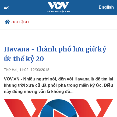
English
DU LỊCH
/
Havana - thành phố lưu giữ ký
Chính trị
Xã hội
Đảng
Tin 24h
ức thế kỷ 20
Tổ chức nhân sự
Dự báo thời tiết
Quốc hội
Giáo dục
Thứ Hai, 11:02, 12/03/2018
Nhận diện sự thật
Dấu ấn VOV
Việc làm
VOV.VN - Nhiều người nói, đến với Havana là để tìm lại
Biển đảo
khung trời xưa cũ đã phôi pha trong miền ký ức. Điều
này đúng nhưng vẫn là không đủ...