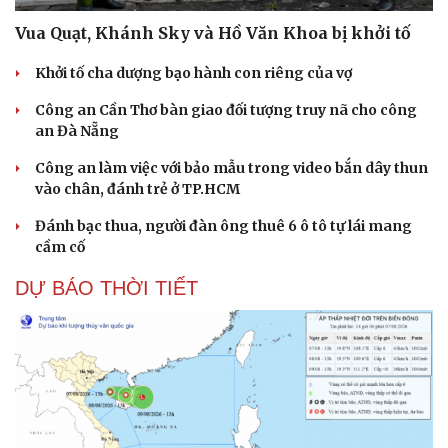
Vua Quạt, Khánh Sky và Hồ Văn Khoa bị khởi tố
Khởi tố cha dượng bạo hành con riêng của vợ
Công an Cần Thơ bàn giao đối tượng truy nã cho công
an Đà Nẵng
Công an làm việc với bảo mẫu trong video bắn dây thun
vào chân, đánh trẻ ở TP.HCM
Đánh bạc thua, người đàn ông thuê 6 ô tô tự lái mang
cầm cố
DỰ BÁO THỜI TIẾT