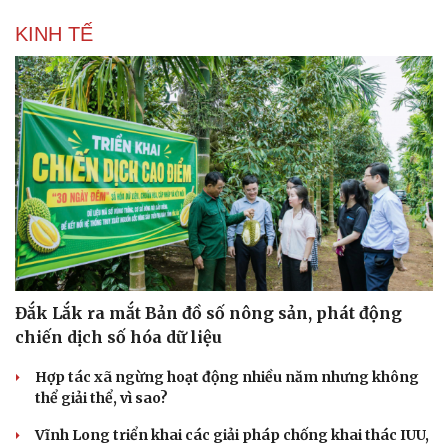
Sức khỏe
Đời sống
KINH TẾ
Dinh dưỡng - món ngon
Nhà đẹp
Cây thuốc
Blog
Sản phụ khoa
Tình yêu - Gia đình
Nhi khoa
Nam khoa
Làm đẹp - giảm cân
Phòng mạch online
Ăn sạch sống khỏe
Đắk Lắk ra mắt Bản đồ số nông sản, phát động
chiến dịch số hóa dữ liệu
Hợp tác xã ngừng hoạt động nhiều năm nhưng không
thể giải thể, vì sao?
Vĩnh Long triển khai các giải pháp chống khai thác IUU,