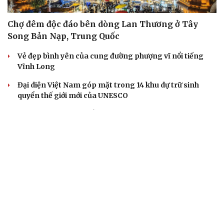
Chợ đêm độc đáo bên dòng Lan Thương ở Tây
Song Bản Nạp, Trung Quốc
Vẻ đẹp bình yên của cung đường phượng vĩ nổi tiếng
Vĩnh Long
Đại diện Việt Nam góp mặt trong 14 khu dự trữ sinh
quyển thế giới mới của UNESCO
Du lịch hè 2026: Đà Nẵng và Busan dẫn đầu danh sách
điểm đến tại châu Á
Du lịch Quảng Ninh: Chinh phục đỉnh Cao Xiêm hùng vĩ
CHECK-IN