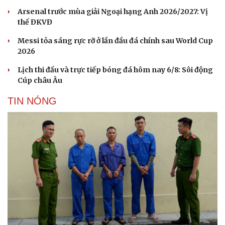
Arsenal trước mùa giải Ngoại hạng Anh 2026/2027: Vị
thế ĐKVĐ
Messi tỏa sáng rực rỡ ở lần đầu đá chính sau World Cup
2026
Lịch thi đấu và trực tiếp bóng đá hôm nay 6/8: Sôi động
Cúp châu Âu
Du lịch
Podcast
Tư vấn
Câu chuyện thời sự
TIN NÓNG
Săn Tour
Đọc truyện đêm khuya
check-in
Cửa sổ tình yêu
Kể chuyện cho bé
Hạt giống tâm hồn