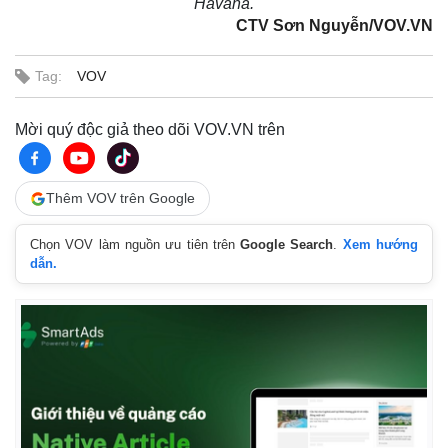
Havana.
CTV Sơn Nguyễn/VOV.VN
Tag:
VOV
Mời quý độc giả theo dõi VOV.VN trên
Thêm VOV trên Google
Chọn VOV làm nguồn ưu tiên trên
Google Search
.
Xem hướng
dẫn.
Pháp luật
Quân sự - Quốc phòng
Vụ án
Vũ khí
Tin nóng
Việt Nam
Tư vấn luật
Phân tích