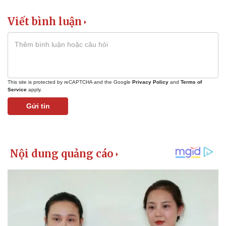
Viết bình luận
This site is protected by reCAPTCHA and the Google
Privacy Policy
and
Terms of
Service
apply.
Gửi tin