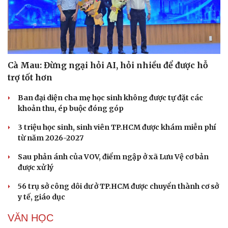
Cà Mau: Đừng ngại hỏi AI, hỏi nhiều để được hỗ
Văn hóa
Giải trí
trợ tốt hơn
Sân khấu - Điện ảnh
Nghệ sĩ
Văn học
Thời trang
Ban đại diện cha mẹ học sinh không được tự đặt các
Âm nhạc
Sao Việt
khoản thu, ép buộc đóng góp
Di sản
3 triệu học sinh, sinh viên TP.HCM được khám miễn phí
từ năm 2026-2027
Sau phản ánh của VOV, điểm ngập ở xã Lưu Vệ cơ bản
được xử lý
56 trụ sở công dôi dư ở TP.HCM được chuyển thành cơ sở
y tế, giáo dục
VĂN HỌC