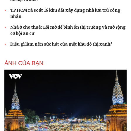
TP.HCM rà soát 16 khu đất xây dựng nhà lưu trú công
nhân
Nhà ở cho thuê: Lối mở để bình ổn thị trường và mở rộng
cơ hội an cư
Điều gì làm nên sức hút của một khu đô thị xanh?
ẢNH CỦA BẠN