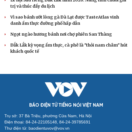
trị và thúc đẩy du lịch
Vì sao bánh ướt lòng gà Đà Lạt được TasteAtlas vinh
danh ẩm thực đường phố hấp dẫn
Ngọt ngào hương bánh nơi chợ phiên San Thàng
Đắk Lắk kỳ vọng ẩm thực, cà phê là "thỏi nam châm" hút
khách quốc tế
BÁO ĐIỆN TỬ TIẾNG NÓI VIỆT NAM
Trụ sở: 37 Bà Triệu, phường Cửa Nam, Hà Nội
Điện thoại: 84-24-22105148, 84-24-39785691
Thư điện tử: baodientuvov@vov.vn