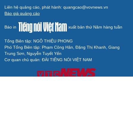
Liên hệ quảng cáo, phát hành: quangcao@vovnews.vn
Báo giá quảng cáo
Báo in
xuất bản thứ Năm hàng tuần
Tổng Biên tập: NGÔ THIỆU PHONG
Phó Tổng Biên tập: Phạm Công Hân, Đặng Thị Khanh, Giang
Trung Sơn, Nguyễn Tuyết Yến
Cơ quan chủ quản: ĐÀI TIẾNG NÓI VIỆT NAM
Không được sao chép lại bất kỳ thông tin nào từ website này khi
chưa có sự đồng ý bằng văn bản của Báo Điện tử Tiếng nói Việt
Nam
Giấy phép số 27/GP-BVHTTDL của Bộ Văn hóa, Thể thao và Du