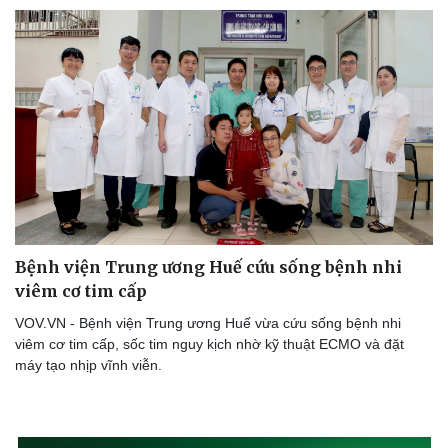
Sức khỏe
Đời sống
Dinh dưỡng - món ngon
Nhà đẹp
Cây thuốc
Blog
Sản phụ khoa
Tình yêu - Gia đình
Nhi khoa
Nam khoa
Làm đẹp - giảm cân
Phòng mạch online
Ăn sạch sống khỏe
Bệnh viện Trung ương Huế cứu sống bệnh nhi
viêm cơ tim cấp
VOV.VN - Bệnh viện Trung ương Huế vừa cứu sống bệnh nhi
viêm cơ tim cấp, sốc tim nguy kịch nhờ kỹ thuật ECMO và đặt
máy tạo nhịp vĩnh viễn.