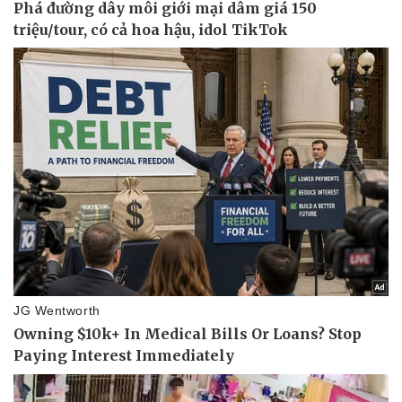
Thể thao
Ô tô - Xe máy
Bóng đá
Ô tô
Lịch thi đấu bóng đá
Xe máy