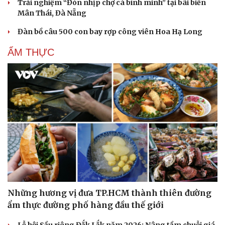
Trải nghiệm “Đón nhịp chợ cá bình minh” tại bãi biển
Mân Thái, Đà Nẵng
Cải chính
Đàn bồ câu 500 con bay rợp công viên Hoa Hạ Long
ẨM THỰC
Những hương vị đưa TP.HCM thành thiên đường
ẩm thực đường phố hàng đầu thế giới
Lễ hội Sầu riêng Đắk Lắk năm 2026: Nâng tầm chuỗi giá