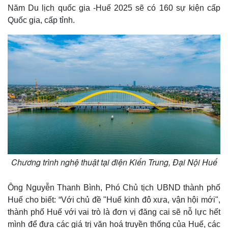
Năm Du lịch quốc gia -Huế 2025 sẽ có 160 sự kiện cấp
Quốc gia, cấp tỉnh.
Kinh tế
Thị trường
Chương trình nghệ thuật tại điện Kiến Trung, Đại Nội Huế
Bất động sản
Giá vàng
Khởi nghiệp
Tiêu dùng
Ông Nguyễn Thanh Bình, Phó Chủ tịch UBND thành phố
Tỷ giá
Huế cho biết: “Với chủ đề "Huế kinh đô xưa, vận hội mới",
Chứng khoán
thành phố Huế với vai trò là đơn vị đăng cai sẽ nỗ lực hết
Giá cà phê
mình để đưa các giá trị văn hoá truyền thống của Huế, các