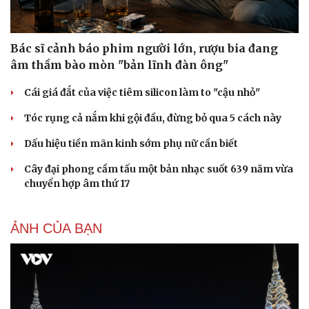
Bác sĩ cảnh báo phim người lớn, rượu bia đang
âm thầm bào mòn "bản lĩnh đàn ông"
Cái giá đắt của việc tiêm silicon làm to "cậu nhỏ"
Tóc rụng cả nắm khi gội đầu, đừng bỏ qua 5 cách này
Du lịch
Podcast
Dấu hiệu tiền mãn kinh sớm phụ nữ cần biết
Tư vấn
Câu chuyện thời sự
Cây đại phong cầm tấu một bản nhạc suốt 639 năm vừa
Săn Tour
Đọc truyện đêm khuya
chuyển hợp âm thứ 17
check-in
Cửa sổ tình yêu
Kể chuyện cho bé
Hạt giống tâm hồn
ẢNH CỦA BẠN