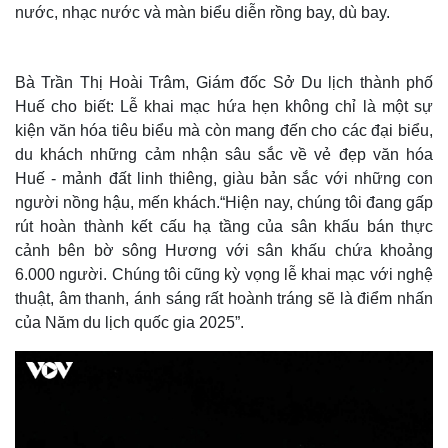
nước, nhạc nước và màn biểu diễn rồng bay, dù bay.
Thế giới
Multimedia
Quan sát
Video
Bà Trần Thị Hoài Trâm, Giám đốc Sở Du lịch thành phố
Cuộc sống đó đây
Ảnh
Huế cho biết: Lễ khai mạc hứa hẹn không chỉ là một sự
Hồ sơ
E-Magazine
kiện văn hóa tiêu biểu mà còn mang đến cho các đại biểu,
Infographic
du khách những cảm nhận sâu sắc về vẻ đẹp văn hóa
Huế - mảnh đất linh thiêng, giàu bản sắc với những con
người nồng hậu, mến khách.“Hiện nay, chúng tôi đang gấp
rút hoàn thành kết cấu hạ tầng của sân khấu bán thực
cảnh bên bờ sông Hương với sân khấu chứa khoảng
6.000 người. Chúng tôi cũng kỳ vọng lễ khai mạc với nghệ
thuật, âm thanh, ánh sáng rất hoành tráng sẽ là điểm nhấn
của Năm du lịch quốc gia 2025”.