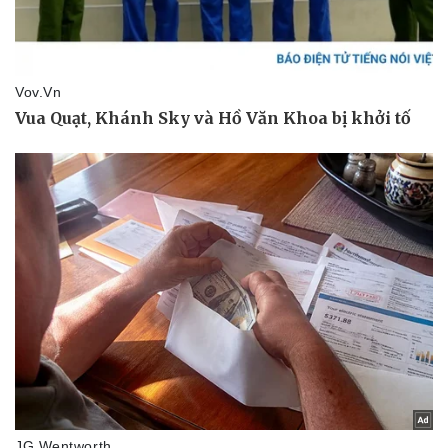
Doanh nghiệp
Công nghệ
Thông tin doanh nghiệp
Sành điệu
Doanh nghiệp 24h
Tin Công nghệ
Doanh nhân
Trải nghiệm
Vì cộng đồng
Chuyển đổi số