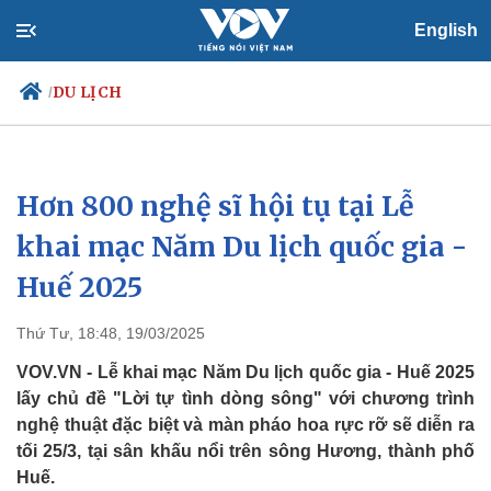
English
DU LỊCH
/
Hơn 800 nghệ sĩ hội tụ tại Lễ
Chính trị
Xã hội
Đảng
Tin 24h
khai mạc Năm Du lịch quốc gia -
Tổ chức nhân sự
Dự báo thời tiết
Huế 2025
Quốc hội
Giáo dục
Nhận diện sự thật
Dấu ấn VOV
Việc làm
Thứ Tư, 18:48, 19/03/2025
Biển đảo
VOV.VN - Lễ khai mạc Năm Du lịch quốc gia - Huế 2025
lấy chủ đề "Lời tự tình dòng sông" với chương trình
nghệ thuật đặc biệt và màn pháo hoa rực rỡ sẽ diễn ra
tối 25/3, tại sân khấu nổi trên sông Hương, thành phố
Huế.