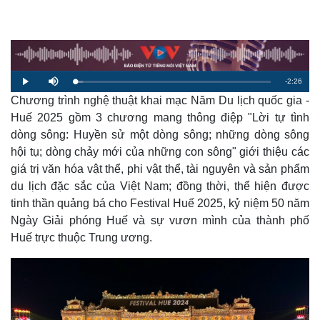
R
-
2:26
L
P
M
o
l
u
a
Chương trình nghệ thuật khai mạc Năm Du lịch quốc gia -
a
t
e
d
y
e
e
Huế 2025 gồm 3 chương mang thông điệp "Lời tự tình
d
m
:
dòng sông: Huyền sử một dòng sông; những dòng sông
4
.
a
1
hội tụ; dòng chảy mới của những con sông" giới thiệu các
8
%
giá trị văn hóa vật thể, phi vật thể, tài nguyên và sản phẩm
i
du lịch đặc sắc của Việt Nam; đồng thời, thể hiện được
n
tinh thần quảng bá cho Festival Huế 2025, kỷ niệm 50 năm
i
Ngày Giải phóng Huế và sự vươn mình của thành phố
n
Huế trực thuộc Trung ương.
g
T
i
m