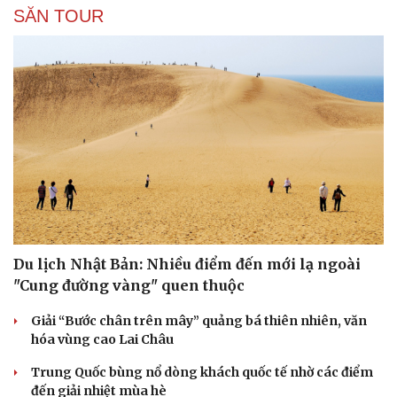
SĂN TOUR
Du lịch Nhật Bản: Nhiều điểm đến mới lạ ngoài
"Cung đường vàng" quen thuộc
Giải “Bước chân trên mây” quảng bá thiên nhiên, văn
hóa vùng cao Lai Châu
Văn hóa
Giải trí
Sân khấu - Điện ảnh
Nghệ sĩ
Trung Quốc bùng nổ dòng khách quốc tế nhờ các điểm
Văn học
Thời trang
đến giải nhiệt mùa hè