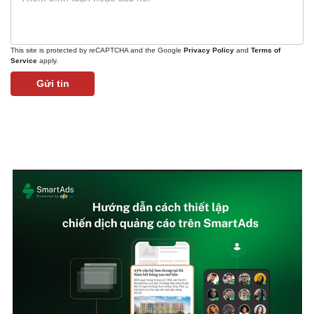
This site is protected by reCAPTCHA and the Google
Privacy Policy
and
Terms of
Service
apply.
Gửi tin
Pháp luật
Quân sự - Quốc phòng
Vụ án
Vũ khí
Tin nóng
Việt Nam
Tư vấn luật
Phân tích