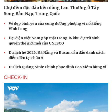
Chợ đêm độc đáo bên dòng Lan Thương ở Tây
Song Bản Nạp, Trung Quốc
Vẻ đẹp bình yên của cung đường phượng vĩ nổi tiếng
Vĩnh Long
Đại diện Việt Nam góp mặt trong 14 khu dự trữ sinh
quyển thế giới mới của UNESCO
Du lịch hè 2026: Đà Nẵng và Busan dẫn đầu danh sách
điểm đến tại châu Á
Du lịch Quảng Ninh: Chinh phục đỉnh Cao Xiêm hùng vĩ
CHECK-IN
Văn hóa
Giải trí
Sân khấu - Điện ảnh
Nghệ sĩ
Văn học
Thời trang
Âm nhạc
Sao Việt
Di sản