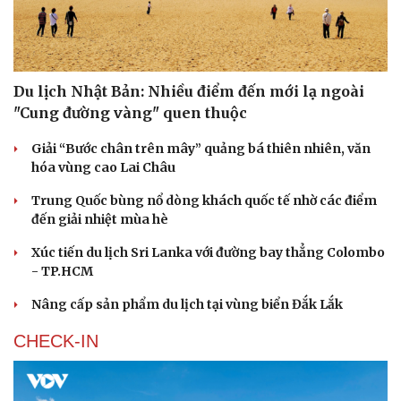
Du lịch Nhật Bản: Nhiều điểm đến mới lạ ngoài
Thể thao
Ô tô - Xe máy
"Cung đường vàng" quen thuộc
Bóng đá
Ô tô
Lịch thi đấu bóng đá
Xe máy
Giải “Bước chân trên mây” quảng bá thiên nhiên, văn
Thế giới thể thao
Tư vấn
hóa vùng cao Lai Châu
eSports
Hậu trường
Trung Quốc bùng nổ dòng khách quốc tế nhờ các điểm
đến giải nhiệt mùa hè
Xúc tiến du lịch Sri Lanka với đường bay thẳng Colombo
- TP.HCM
Nâng cấp sản phẩm du lịch tại vùng biển Đắk Lắk
CHECK-IN