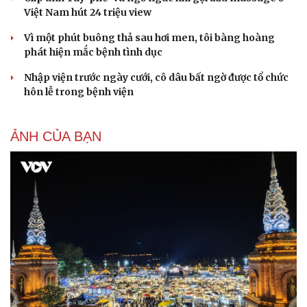
Việt Nam hút 24 triệu view
Vì một phút buông thả sau hơi men, tôi bàng hoàng
Sức khỏe
Đời sống
phát hiện mắc bệnh tình dục
Dinh dưỡng - món ngon
Nhà đẹp
Cây thuốc
Blog
Nhập viện trước ngày cưới, cô dâu bất ngờ được tổ chức
Sản phụ khoa
Tình yêu - Gia đình
hôn lễ trong bệnh viện
Nhi khoa
Nam khoa
Làm đẹp - giảm cân
ẢNH CỦA BẠN
Phòng mạch online
Ăn sạch sống khỏe