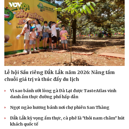
Du lịch
Podcast
Tư vấn
Câu chuyện thời sự
Săn Tour
Đọc truyện đêm khuya
check-in
Cửa sổ tình yêu
Kể chuyện cho bé
Hạt giống tâm hồn
Lễ hội Sầu riêng Đắk Lắk năm 2026: Nâng tầm
chuỗi giá trị và thúc đẩy du lịch
Vì sao bánh ướt lòng gà Đà Lạt được TasteAtlas vinh
danh ẩm thực đường phố hấp dẫn
Ngọt ngào hương bánh nơi chợ phiên San Thàng
Đắk Lắk kỳ vọng ẩm thực, cà phê là "thỏi nam châm" hút
khách quốc tế