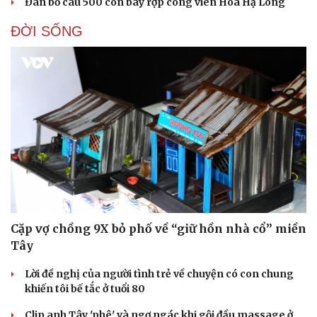
Đàn bồ câu 500 con bay rợp công viên Hoa Hạ Long
ĐỜI SỐNG
Cặp vợ chồng 9X bỏ phố về “giữ hồn nhà cổ” miền
Tây
Lời đề nghị của người tình trẻ về chuyện có con chung
khiến tôi bế tắc ở tuổi 80
Clip anh Tây 'phê' và ngơ ngác khi gội đầu massage ở