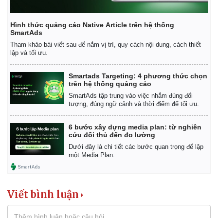
Hình thức quảng cáo Native Article trên hệ thống
SmartAds
Tham khảo bài viết sau để nắm vị trí, quy cách nội dung, cách thiết
lập và tối ưu.
Smartads Targeting: 4 phương thức chọn
Kinh tế
Thị trường
trên hệ thống quảng cáo
Bất động sản
Giá vàng
SmartAds tập trung vào việc nhắm đúng đối
Khởi nghiệp
Tiêu dùng
tượng, đúng ngữ cảnh và thời điểm để tối ưu.
Tỷ giá
Chứng khoán
6 bước xây dựng media plan: từ nghiên
Giá cà phê
cứu đối thủ đến đo lường
Dưới đây là chi tiết các bước quan trọng để lập
một Media Plan.
Viết bình luận