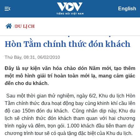
English
DU LỊCH
/
Khinh khí cầu tại khu du lịch
Hòn Tằm chính thức đón khách
Thứ Bảy, 08:31, 06/02/2010
Chính trị
Xã hội
Đảng
Tin 24h
Đây là sự kiện văn hóa chào dón Năm mới, tạo thêm
Tổ chức nhân sự
Dự báo thời tiết
một mô hình giải trí hoàn toàn mới lạ, mang cảm giác
Quốc hội
Giáo dục
đến cho du khách.
Nhận diện sự thật
Dấu ấn VOV
Việc làm
Sau một thời gian thử nghiệm, ngày 6/2, Khu du lịch Hòn
Biển đảo
Tằm chính thức đưa hoạt động bay cùng khinh khí cầu lên
độ cao 150m đón du khách. Cũng nhân dịp này, Khu du
lịch sẽ chính thức đón khách tham quan với hai chương
trình ngày và đêm, trọn gói. 1.000 khách đầu tiên tham dự
chương trình tour sẽ có quà tặng đặc biệt của Khu du lịch.