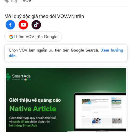
Quan sát
Video
Tag:
VOV
Cuộc sống đó đây
Ảnh
Hồ sơ
E-Magazine
Mời quý độc giả theo dõi VOV.VN trên
Infographic
Thêm VOV trên Google
Chọn VOV làm nguồn ưu tiên trên
Google Search
.
Xem hướng
dẫn.