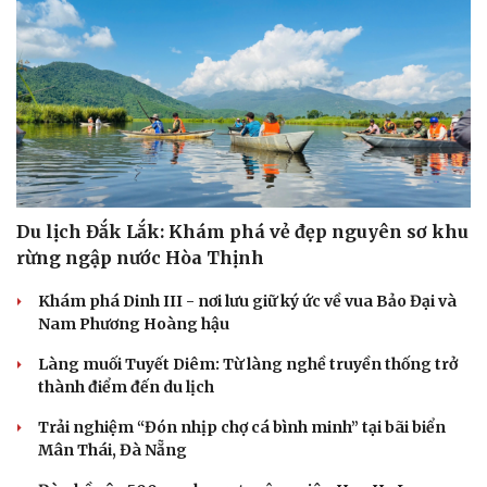
Du lịch Đắk Lắk: Khám phá vẻ đẹp nguyên sơ khu
rừng ngập nước Hòa Thịnh
Khám phá Dinh III - nơi lưu giữ ký ức về vua Bảo Đại và
Nam Phương Hoàng hậu
Doanh nghiệp
Công nghệ
Làng muối Tuyết Diêm: Từ làng nghề truyền thống trở
Thông tin doanh nghiệp
Sành điệu
thành điểm đến du lịch
Doanh nghiệp 24h
Tin Công nghệ
Doanh nhân
Trải nghiệm
Trải nghiệm “Đón nhịp chợ cá bình minh” tại bãi biển
Vì cộng đồng
Chuyển đổi số
Mân Thái, Đà Nẵng