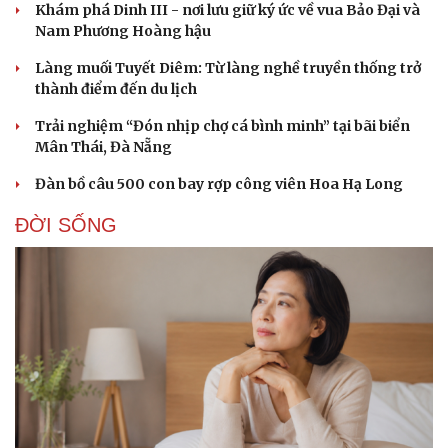
Khám phá Dinh III - nơi lưu giữ ký ức về vua Bảo Đại và
Nam Phương Hoàng hậu
Làng muối Tuyết Diêm: Từ làng nghề truyền thống trở
thành điểm đến du lịch
Trải nghiệm “Đón nhịp chợ cá bình minh” tại bãi biển
Mân Thái, Đà Nẵng
Doanh nghiệp
Công nghệ
Đàn bồ câu 500 con bay rợp công viên Hoa Hạ Long
Thông tin doanh nghiệp
Sành điệu
ĐỜI SỐNG
Doanh nghiệp 24h
Tin Công nghệ
Doanh nhân
Trải nghiệm
Vì cộng đồng
Chuyển đổi số