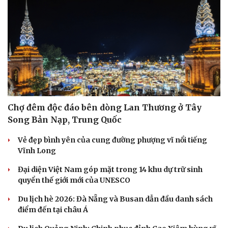
Nam khoa
Làm đẹp - giảm cân
Phòng mạch online
Ăn sạch sống khỏe
Chợ đêm độc đáo bên dòng Lan Thương ở Tây
Song Bản Nạp, Trung Quốc
Vẻ đẹp bình yên của cung đường phượng vĩ nổi tiếng
Vĩnh Long
Đại diện Việt Nam góp mặt trong 14 khu dự trữ sinh
quyển thế giới mới của UNESCO
Du lịch hè 2026: Đà Nẵng và Busan dẫn đầu danh sách
điểm đến tại châu Á