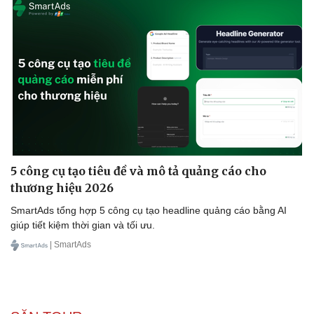
5 công cụ tạo tiêu đề và mô tả quảng cáo cho
thương hiệu 2026
Pháp luật
Quân sự - Quốc phòng
SmartAds tổng hợp 5 công cụ tạo headline quảng cáo bằng AI
giúp tiết kiệm thời gian và tối ưu.
Vụ án
Vũ khí
Tin nóng
Việt Nam
| SmartAds
Tư vấn luật
Phân tích