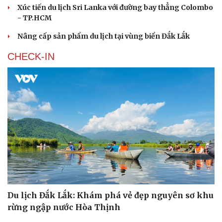
Xúc tiến du lịch Sri Lanka với đường bay thẳng Colombo
Bóng đá
Ô tô
- TP.HCM
Lịch thi đấu bóng đá
Xe máy
Thế giới thể thao
Tư vấn
Nâng cấp sản phẩm du lịch tại vùng biển Đắk Lắk
eSports
Hậu trường
CHECK-IN
Du lịch Đắk Lắk: Khám phá vẻ đẹp nguyên sơ khu
rừng ngập nước Hòa Thịnh