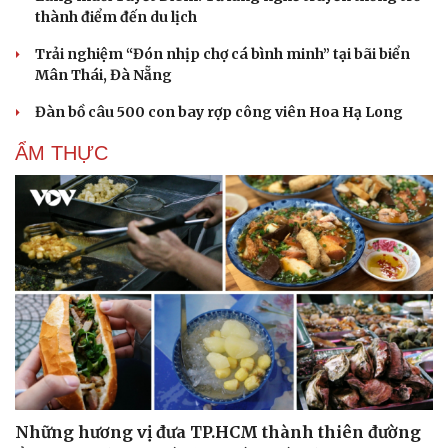
thành điểm đến du lịch
Trải nghiệm “Đón nhịp chợ cá bình minh” tại bãi biển
Mân Thái, Đà Nẵng
Đàn bồ câu 500 con bay rợp công viên Hoa Hạ Long
ẨM THỰC
Du lịch
Podcast
Tư vấn
Câu chuyện thời sự
Săn Tour
Đọc truyện đêm khuya
check-in
Cửa sổ tình yêu
Kể chuyện cho bé
Hạt giống tâm hồn
Những hương vị đưa TP.HCM thành thiên đường