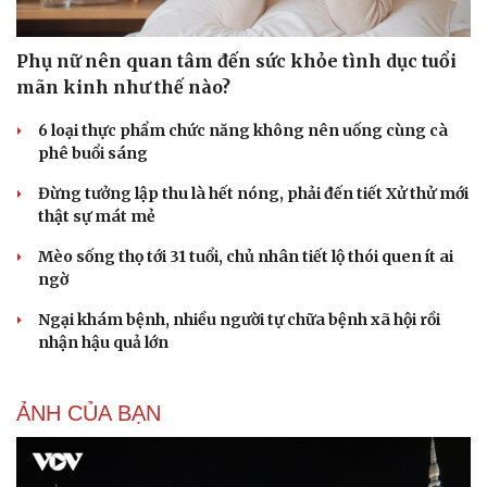
Phụ nữ nên quan tâm đến sức khỏe tình dục tuổi
mãn kinh như thế nào?
6 loại thực phẩm chức năng không nên uống cùng cà
phê buổi sáng
Đừng tưởng lập thu là hết nóng, phải đến tiết Xử thử mới
thật sự mát mẻ
Mèo sống thọ tới 31 tuổi, chủ nhân tiết lộ thói quen ít ai
ngờ
Ngại khám bệnh, nhiều người tự chữa bệnh xã hội rồi
nhận hậu quả lớn
Sức khỏe
Đời sống
Dinh dưỡng - món ngon
Nhà đẹp
ẢNH CỦA BẠN
Cây thuốc
Blog
Sản phụ khoa
Tình yêu - Gia đình
Nhi khoa