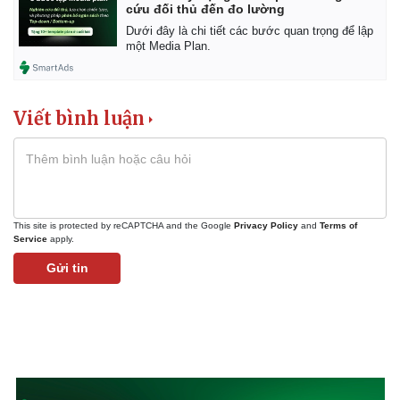
cứu đối thủ đến đo lường
Dưới đây là chi tiết các bước quan trọng để lập
một Media Plan.
Kinh tế
Thị trường
Viết bình luận
Bất động sản
Giá vàng
Khởi nghiệp
Tiêu dùng
Tỷ giá
Chứng khoán
Giá cà phê
This site is protected by reCAPTCHA and the Google
Privacy Policy
and
Terms of
Service
apply.
Gửi tin