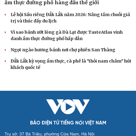
ẩm thực đường phố hàng đầu thế giới
Lễ hội Sầu riêng Đắk Lắk năm 2026: Nâng tầm chuỗi giá
trị và thúc đẩy du lịch
Vì sao bánh ướt lòng gà Đà Lạt được TasteAtlas vinh
danh ẩm thực đường phố hấp dẫn
Ngọt ngào hương bánh nơi chợ phiên San Thàng
Đắk Lắk kỳ vọng ẩm thực, cà phê là "thỏi nam châm" hút
khách quốc tế
BÁO ĐIỆN TỬ TIẾNG NÓI VIỆT NAM
Trụ sở: 37 Bà Triệu, phường Cửa Nam, Hà Nội