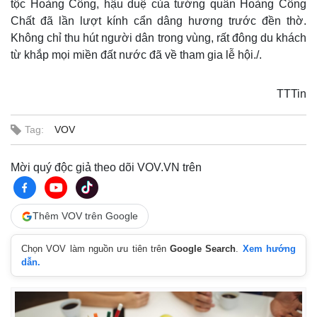
tộc Hoàng Công, hậu duệ của tướng quân Hoàng Công
Chất đã lần lượt kính cẩn dâng hương trước đền thờ.
Không chỉ thu hút người dân trong vùng, rất đông du khách
từ khắp mọi miền đất nước đã về tham gia lễ hội./.
TTTin
Tag:
VOV
Mời quý độc giả theo dõi VOV.VN trên
Thêm VOV trên Google
Chọn VOV làm nguồn ưu tiên trên
Google Search
.
Xem hướng
dẫn.
Thế giới
Multimedia
Quan sát
Video
Cuộc sống đó đây
Ảnh