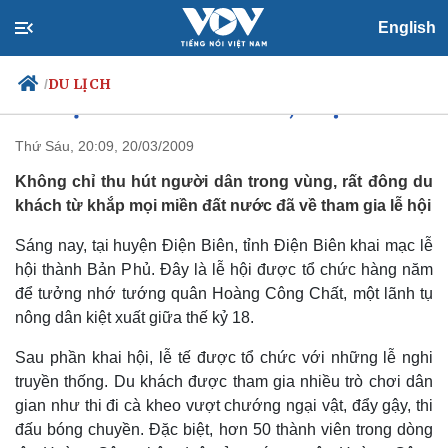
English
DU LỊCH
/
Lễ hội thành Bản Phủ, Điện Biên
Thứ Sáu, 20:09, 20/03/2009
Không chỉ thu hút người dân trong vùng, rất đông du
Chính trị
Xã hội
khách từ khắp mọi miền đất nước đã về tham gia lễ hội
Đảng
Tin 24h
Tổ chức nhân sự
Dự báo thời tiết
Sáng nay, tại huyện Điện Biên, tỉnh Điện Biên khai mạc lễ
Quốc hội
Giáo dục
hội thành Bản Phủ. Đây là lễ hội được tổ chức hàng năm
Nhận diện sự thật
Dấu ấn VOV
để tưởng nhớ tướng quân Hoàng Công Chất, một lãnh tụ
Việc làm
nông dân kiệt xuất giữa thế kỷ 18.
Biển đảo
Sau phần khai hội, lễ tế được tổ chức với những lễ nghi
truyền thống. Du khách được tham gia nhiều trò chơi dân
gian như thi đi cà kheo vượt chướng ngại vật, đẩy gậy, thi
đấu bóng chuyền. Đặc biệt, hơn 50 thành viên trong dòng