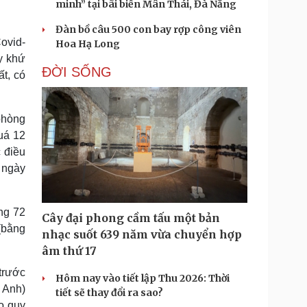
minh” tại bãi biển Mân Thái, Đà Nẵng
Đàn bồ câu 500 con bay rợp công viên
ovid-
Hoa Hạ Long
y khứ
ĐỜI SỐNG
ất, có
phòng
uá 12
 điều
 ngày
ng 72
Cây đại phong cầm tấu một bản
(bằng
nhạc suốt 639 năm vừa chuyển hợp
âm thứ 17
trước
Hôm nay vào tiết lập Thu 2026: Thời
 Anh)
tiết sẽ thay đổi ra sao?
o quy