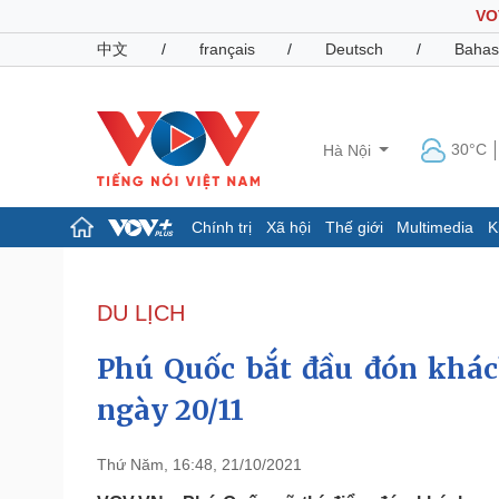
VO
中文
/
français
/
Deutsch
/
Bahas
30°C
Hà Nội
Chính trị
Xã hội
Thế giới
Multimedia
K
Chính trị
Xã hội
Đảng
Tin 24h
DU LỊCH
Tổ chức nhân sự
Dự báo thời tiết
Quốc hội
Giáo dục
Phú Quốc bắt đầu đón khách
Nhận diện sự thật
Dấu ấn VOV
Việc làm
ngày 20/11
Biển đảo
Pháp luật
Quân sự - Quốc phòng
Thứ Năm, 16:48, 21/10/2021
Vụ án
Vũ khí