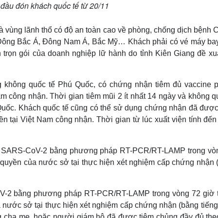
đầu đón khách quốc tế từ 20/11
à vùng lãnh thổ có độ an toàn cao về phòng, chống dịch bệnh C
, Đông Bắc Á, Đông Nam Á, Bắc Mỹ… Khách phải có vé máy ba
h trọn gói của doanh nghiệp lữ hành do tỉnh Kiên Giang đề xu
g không quốc tế Phú Quốc, có chứng nhận tiêm đủ vaccine 
m công nhận. Thời gian tiêm mũi 2 ít nhất 14 ngày và không q
 Quốc. Khách quốc tế cũng có thể sử dụng chứng nhận đã được
n tại Việt Nam công nhận. Thời gian từ lúc xuất viện tính đến
hiệm SARS-CoV-2 bằng phương pháp RT-PCR/RT-LAMP trong vò
 quyền của nước sở tại thực hiện xét nghiệm cấp chứng nhận 
CoV-2 bằng phương pháp RT-PCR/RT-LAMP trong vòng 72 giờ 
 nước sở tại thực hiện xét nghiệm cấp chứng nhận (bằng tiếng
ng cha mẹ, hoặc người giám hộ đã được tiêm chủng đầy đủ the