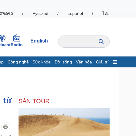
ສາລາວ
/
Русский
/
Español
/
ไทย
English
dcast
Radio
ệp
Công nghệ
Sức khỏe
Đời sống
Văn hóa
Giải trí
inh tế
Thị trường
ất động sản
Giá vàng
hởi nghiệp
Tiêu dùng
Tỷ giá
 từ
SĂN TOUR
Chứng khoán
Giá cà phê
oanh nghiệp
Công nghệ
hông tin doanh nghiệp
Sành điệu