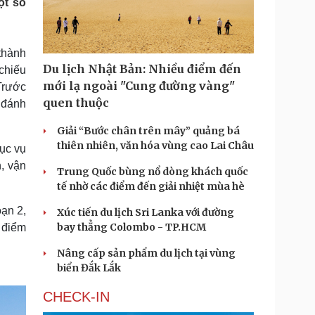
ột số
Doanh nghiệp 24h
Tin Công nghệ
Doanh nhân
Trải nghiệm
ì cộng đồng
Chuyển đổi số
thành
Du lịch Nhật Bản: Nhiều điểm đến
chiếu
u lịch
Podcast
mới lạ ngoài "Cung đường vàng"
 Trước
Tư vấn
Câu chuyện thời sự
quen thuộc
 đánh
Săn Tour
Đọc truyện đêm khuya
heck-in
Cửa sổ tình yêu
Giải “Bước chân trên mây” quảng bá
Kể chuyện cho bé
thiên nhiên, văn hóa vùng cao Lai Châu
hục vụ
Hạt giống tâm hồn
n, vận
Trung Quốc bùng nổ dòng khách quốc
tế nhờ các điểm đến giải nhiệt mùa hè
oạn 2,
Xúc tiến du lịch Sri Lanka với đường
bay thẳng Colombo - TP.HCM
2 điểm
Nâng cấp sản phẩm du lịch tại vùng
biển Đắk Lắk
CHECK-IN