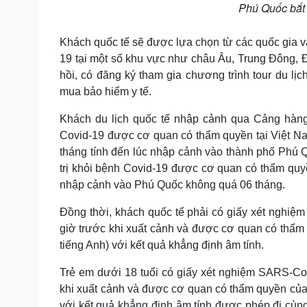
Phú Quốc bắt 
Khách quốc tế sẽ được lựa chọn từ các quốc gia v
19 tại một số khu vực như châu Âu, Trung Đông
hồi, có đăng ký tham gia chương trình tour du lịc
mua bảo hiểm y tế.
Khách du lịch quốc tế nhập cảnh qua Cảng hàn
Covid-19 được cơ quan có thẩm quyền tại Việt Na
tháng tính đến lúc nhập cảnh vào thành phố Phú
trị khỏi bệnh Covid-19 được cơ quan có thẩm quyề
nhập cảnh vào Phú Quốc không quá 06 tháng.
Đồng thời, khách quốc tế phải có giấy xét ng
giờ trước khi xuất cảnh và được cơ quan có thẩm
tiếng Anh) với kết quả khẳng định âm tính.
Trẻ em dưới 18 tuổi có giấy xét nghiệm SARS-
khi xuất cảnh và được cơ quan có thẩm quyền của
với kết quả khẳng định âm tính được phép đi cù