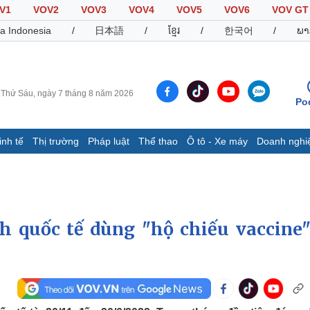
V1
VOV2
VOV3
VOV4
VOV5
VOV6
VOV GT
a Indonesia
/
日本語
/
ខ្មែរ
/
한국어
/
ພາ
Thứ Sáu, ngày 7 tháng 8 năm 2026
Po
inh tế
Thị trường
Pháp luật
Thể thao
Ô tô - Xe máy
Doanh nghi
Thế giới
Multimedia
K
Quan sát
Video
B
Cuộc sống đó đây
Ảnh
K
Hồ sơ
E-Magazine
 quốc tế dùng "hộ chiếu vaccine"
Infographic
Thể thao
Ô tô - Xe máy
D
Bóng đá
Ô tô
T