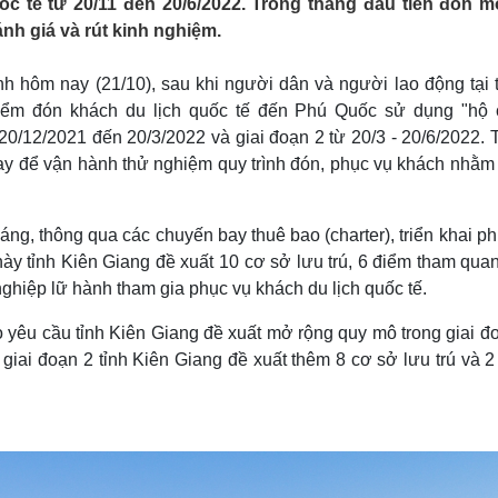
c tế từ 20/11 đến 20/6/2022. Trong tháng đầu tiên đón m
Lịch thi đấu bóng đá
Xe máy
nh giá và rút kinh nghiệm.
Thế giới thể thao
Tư vấn
eSports
V
Hậu trường
 hôm nay (21/10), sau khi người dân và người lao động tại 
điểm đón khách du lịch quốc tế đến Phú Quốc sử dụng "hộ 
Văn hóa
Giải trí
D
20/12/2021 đến 20/3/2022 và giai đoạn 2 từ 20/3 - 20/6/2022.
Sân khấu - Điện ảnh
Nghệ sĩ
bay để vận hành thử nghiệm quy trình đón, phục vụ khách nhằm
Văn học
Thời trang
Âm nhạc
Sao Việt
c
Di sản
áng, thông qua các chuyến bay thuê bao (charter), triển khai p
này tỉnh Kiên Giang đề xuất 10 cơ sở lưu trú, 6 điểm tham qua
nghiệp lữ hành tham gia phục vụ khách du lịch quốc tế.
 yêu cầu tỉnh Kiên Giang đề xuất mở rộng quy mô trong giai đ
giai đoạn 2 tỉnh Kiên Giang đề xuất thêm 8 cơ sở lưu trú và 