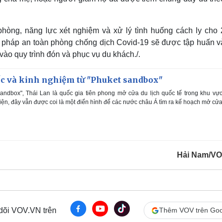
òng, năng lực xét nghiệm và xử lý tình huống cách ly cho 
ện pháp an toàn phòng chống dịch Covid-19 sẽ được tập huấn v
ào quy trình đón và phục vụ du khách./.
c và kinh nghiệm từ "Phuket sandbox"
andbox", Thái Lan là quốc gia tiên phong mở cửa du lịch quốc tế trong khu vự
iện, đây vẫn được coi là một điển hình để các nước châu Á tìm ra kế hoạch mở cử
Hải Nam/V
 dõi VOV.VN trên
Thêm VOV trên Goo