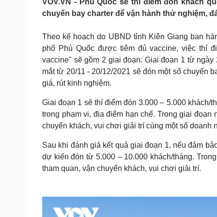
VOV.VN - Phú Quốc sẽ thí điểm đón khách quố
Tin nóng
Việt Nam
chuyến bay charter để vận hành thử nghiệm, đá
Tư vấn luật
Phân tích
Theo kế hoạch do UBND tỉnh Kiên Giang ban hành
phố Phú Quốc được tiêm đủ vaccine, việc thí 
Sức khỏe
Đời sống
vaccine" sẽ gồm 2 giai đoạn: Giai đoạn 1 từ ngày 
Dinh dưỡng - món ngon
Nhà đẹp
mắt từ 20/11 - 20/12/2021 sẽ đón một số chuyến 
Cây thuốc
Blog
giá, rút kinh nghiệm.
Sản phụ khoa
Tình yêu - Gia đình
Nhi khoa
Giai đoạn 1 sẽ thí điểm đón 3.000 – 5.000 khách/th
Nam khoa
trong phạm vi, địa điểm hạn chế. Trong giai đoạn 
Làm đẹp - giảm cân
chuyển khách, vui chơi giải trí cùng một số doanh 
Phòng mạch online
Ăn sạch sống khỏe
Sau khi đánh giá kết quả giai đoạn 1, nếu đảm bảo
Cải chính
dự kiến đón từ 5.000 – 10.000 khách/tháng. Trong 
tham quan, vận chuyển khách, vui chơi giải trí.