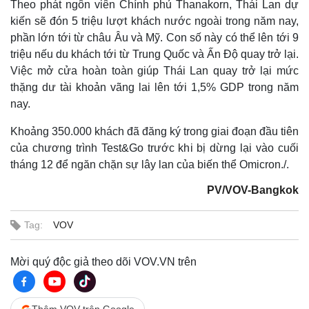
Theo phát ngôn viên Chính phủ Thanakorn, Thái Lan dự
Cuộc sống đó đây
Ảnh
Hồ sơ
E-Magazine
kiến sẽ đón 5 triệu lượt khách nước ngoài trong năm nay,
Infographic
phần lớn tới từ châu Âu và Mỹ. Con số này có thể lên tới 9
triệu nếu du khách tới từ Trung Quốc và Ấn Độ quay trở lại.
Việc mở cửa hoàn toàn giúp Thái Lan quay trở lại mức
thặng dư tài khoản vãng lai lên tới 1,5% GDP trong năm
nay.
Khoảng 350.000 khách đã đăng ký trong giai đoạn đầu tiên
của chương trình Test&Go trước khi bị dừng lại vào cuối
tháng 12 để ngăn chặn sự lây lan của biến thể Omicron./.
PV/VOV-Bangkok
Tag:
VOV
Mời quý độc giả theo dõi VOV.VN trên