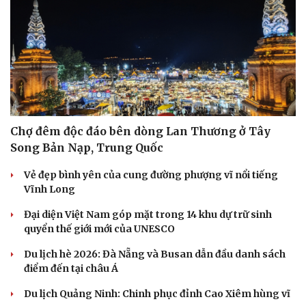
Săn Tour
Đọc truyện đêm khuya
check-in
Cửa sổ tình yêu
Kể chuyện cho bé
Hạt giống tâm hồn
Chợ đêm độc đáo bên dòng Lan Thương ở Tây
Song Bản Nạp, Trung Quốc
Vẻ đẹp bình yên của cung đường phượng vĩ nổi tiếng
Vĩnh Long
Đại diện Việt Nam góp mặt trong 14 khu dự trữ sinh
quyển thế giới mới của UNESCO
Du lịch hè 2026: Đà Nẵng và Busan dẫn đầu danh sách
điểm đến tại châu Á
Du lịch Quảng Ninh: Chinh phục đỉnh Cao Xiêm hùng vĩ