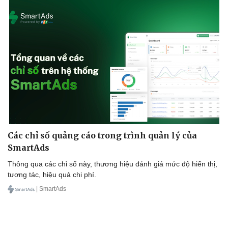
Cây thuốc
Blog
Sản phụ khoa
Tình yêu - Gia đình
Nhi khoa
Nam khoa
Làm đẹp - giảm cân
Phòng mạch online
Ăn sạch sống khỏe
Các chỉ số quảng cáo trong trình quản lý của
SmartAds
Thông qua các chỉ số này, thương hiệu đánh giá mức độ hiển thị,
tương tác, hiệu quả chi phí.
| SmartAds