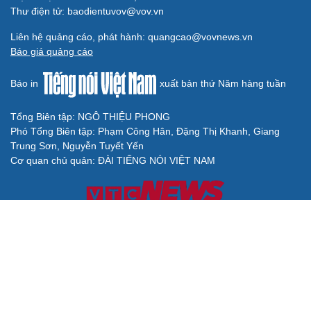
Thư điện tử: baodientuvov@vov.vn
Liên hệ quảng cáo, phát hành: quangcao@vovnews.vn
Báo giá quảng cáo
Báo in
xuất bản thứ Năm hàng tuần
Tổng Biên tập: NGÔ THIỆU PHONG
Phó Tổng Biên tập: Phạm Công Hân, Đặng Thị Khanh, Giang
Trung Sơn, Nguyễn Tuyết Yến
Cơ quan chủ quản: ĐÀI TIẾNG NÓI VIỆT NAM
Không được sao chép lại bất kỳ thông tin nào từ website này khi
chưa có sự đồng ý bằng văn bản của Báo Điện tử Tiếng nói Việt