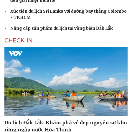
đến giải nhiệt mùa hè
Xúc tiến du lịch Sri Lanka với đường bay thẳng Colombo
- TP.HCM
Nâng cấp sản phẩm du lịch tại vùng biển Đắk Lắk
CHECK-IN
Văn hóa
Giải trí
Sân khấu - Điện ảnh
Nghệ sĩ
Văn học
Thời trang
Âm nhạc
Sao Việt
Di sản
Du lịch Đắk Lắk: Khám phá vẻ đẹp nguyên sơ khu
rừng ngập nước Hòa Thịnh