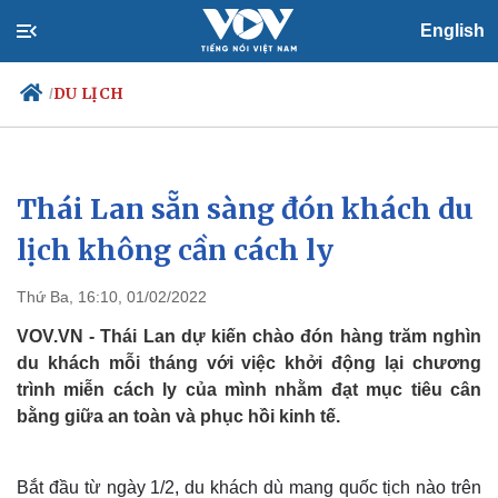
English
DU LỊCH
/
Thái Lan sẵn sàng đón khách du
Chính trị
Xã hội
Đảng
Tin 24h
lịch không cần cách ly
Tổ chức nhân sự
Dự báo thời tiết
Quốc hội
Giáo dục
Thứ Ba, 16:10, 01/02/2022
Nhận diện sự thật
Dấu ấn VOV
Việc làm
VOV.VN - Thái Lan dự kiến chào đón hàng trăm nghìn
Biển đảo
du khách mỗi tháng với việc khởi động lại chương
trình miễn cách ly của mình nhằm đạt mục tiêu cân
bằng giữa an toàn và phục hồi kinh tế.
Bắt đầu từ ngày 1/2, du khách dù mang quốc tịch nào trên