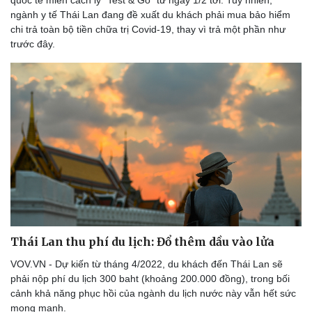
ngành y tế Thái Lan đang đề xuất du khách phải mua bảo hiểm
chi trả toàn bộ tiền chữa trị Covid-19, thay vì trả một phần như
trước đây.
Doanh nghiệp
Công nghệ
Thông tin doanh nghiệp
Sành điệu
Doanh nghiệp 24h
Tin Công nghệ
Doanh nhân
Trải nghiệm
Vì cộng đồng
Chuyển đổi số
Thái Lan thu phí du lịch: Đổ thêm dầu vào lửa
VOV.VN - Dự kiến từ tháng 4/2022, du khách đến Thái Lan sẽ
phải nộp phí du lịch 300 baht (khoảng 200.000 đồng), trong bối
cảnh khả năng phục hồi của ngành du lịch nước này vẫn hết sức
mong manh.