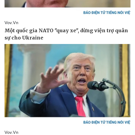
Thể thao
Ô tô - Xe máy
Bóng đá
Ô tô
Lịch thi đấu bóng đá
Xe máy
Thế giới thể thao
Tư vấn
eSports
Hậu trường