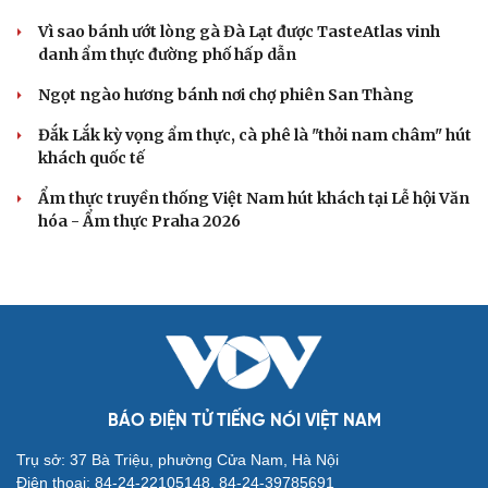
Vì sao bánh ướt lòng gà Đà Lạt được TasteAtlas vinh
danh ẩm thực đường phố hấp dẫn
Ngọt ngào hương bánh nơi chợ phiên San Thàng
Đắk Lắk kỳ vọng ẩm thực, cà phê là "thỏi nam châm" hút
khách quốc tế
Ẩm thực truyền thống Việt Nam hút khách tại Lễ hội Văn
hóa - Ẩm thực Praha 2026
BÁO ĐIỆN TỬ TIẾNG NÓI VIỆT NAM
Trụ sở: 37 Bà Triệu, phường Cửa Nam, Hà Nội
Điện thoại: 84-24-22105148, 84-24-39785691