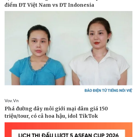
Pháp luật
Quân sự - Quốc phòng
Vụ án
Vũ khí
Tin nóng
Việt Nam
Tư vấn luật
Phân tích