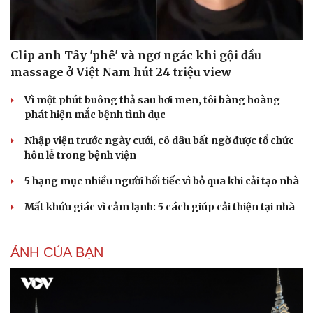
Clip anh Tây 'phê' và ngơ ngác khi gội đầu
massage ở Việt Nam hút 24 triệu view
Vì một phút buông thả sau hơi men, tôi bàng hoàng
phát hiện mắc bệnh tình dục
Nhập viện trước ngày cưới, cô dâu bất ngờ được tổ chức
hôn lễ trong bệnh viện
5 hạng mục nhiều người hối tiếc vì bỏ qua khi cải tạo nhà
Mất khứu giác vì cảm lạnh: 5 cách giúp cải thiện tại nhà
ẢNH CỦA BẠN
Du lịch
Podcast
Tư vấn
Câu chuyện thời sự