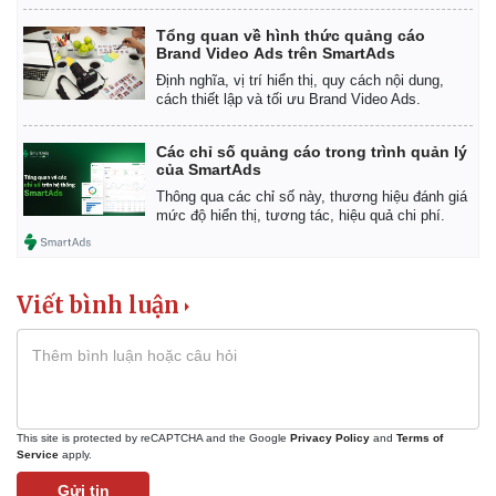
Tổng quan về hình thức quảng cáo
Brand Video Ads trên SmartAds
Định nghĩa, vị trí hiển thị, quy cách nội dung,
cách thiết lập và tối ưu Brand Video Ads.
Kinh tế
Thị trường
Các chỉ số quảng cáo trong trình quản lý
của SmartAds
Bất động sản
Giá vàng
Thông qua các chỉ số này, thương hiệu đánh giá
Khởi nghiệp
Tiêu dùng
mức độ hiển thị, tương tác, hiệu quả chi phí.
Tỷ giá
Chứng khoán
Giá cà phê
Viết bình luận
This site is protected by reCAPTCHA and the Google
Privacy Policy
and
Terms of
Service
apply.
Gửi tin