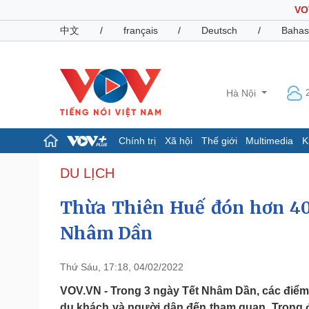
VO
中文
/
français
/
Deutsch
/
Bahas
Hà Nội
Chính trị
Xã hội
Thế giới
Multimedia
K
Chính trị
Xã hội
DU LỊCH
Đảng
Tin 24h
Thừa Thiên Huế đón hơn 40
Tổ chức nhân sự
Dự báo thời tiết
Quốc hội
Giáo dục
Nhâm Dần
Nhận diện sự thật
Dấu ấn VOV
Việc làm
Biển đảo
Thứ Sáu, 17:18, 04/02/2022
Pháp luật
Quân sự - Quốc phòng
VOV.VN - Trong 3 ngày Tết Nhâm Dần, các điểm d
Vụ án
Vũ khí
du khách và người dân đến tham quan. Trong đ