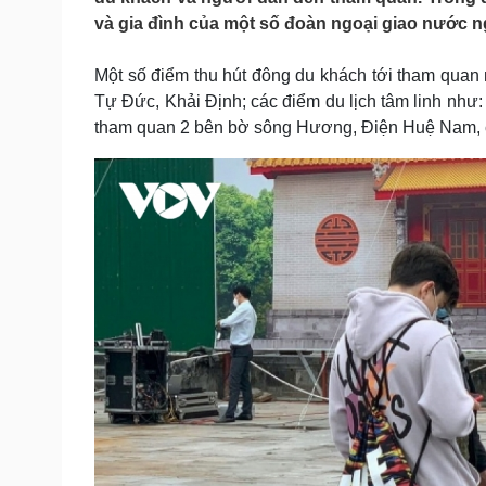
Tin nóng
Việt Nam
và gia đình của một số đoàn ngoại giao nước n
Tư vấn luật
Phân tích
Một số điểm thu hút đông du khách tới tham qua
Tự Đức, Khải Định; các điểm du lịch tâm linh như:
Sức khỏe
Đời sống
tham quan 2 bên bờ sông Hương, Điện Huệ Nam, c
Dinh dưỡng - món ngon
Nhà đẹp
Cây thuốc
Blog
Sản phụ khoa
Tình yêu - Gia đình
Nhi khoa
Nam khoa
Làm đẹp - giảm cân
Phòng mạch online
Ăn sạch sống khỏe
Cải chính