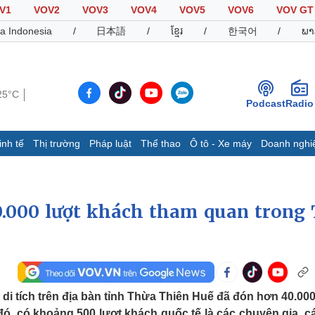
V1
VOV2
VOV3
VOV4
VOV5
VOV6
VOV GT
a Indonesia
/
日本語
/
ខ្មែរ
/
한국어
/
ພາ
25°C
Podcast
Radio
inh tế
Thị trường
Pháp luật
Thể thao
Ô tô - Xe máy
Doanh nghi
Thế giới
Multimedia
K
Quan sát
Video
B
.000 lượt khách tham quan trong 
Cuộc sống đó đây
Ảnh
K
Hồ sơ
E-Magazine
Infographic
Thể thao
Ô tô - Xe máy
D
i tích trên địa bàn tỉnh Thừa Thiên Huế đã đón hơn 40.000
Bóng đá
Ô tô
T
ó, có khoảng 500 lượt khách quốc tế là các chuyên gia, c