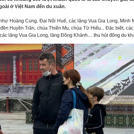
Lịch thi đấu bóng đá
Xe máy
goài ở Việt Nam đến du xuân.
Thế giới thể thao
Tư vấn
eSports
V
n như Hoàng Cung, Đại Nội Huế, các lăng Vua Gia Long, Minh 
Hậu trường
 đền Huyền Trân, chùa Thiên Mụ, chùa Từ Hiếu... Đặc biệt, cá
Văn hóa
Giải trí
D
ác lăng Vua Gia Long, lăng Đồng Khánh… thu hút đông du kh
Sân khấu - Điện ảnh
Nghệ sĩ
Văn học
Thời trang
Âm nhạc
Sao Việt
c
Di sản