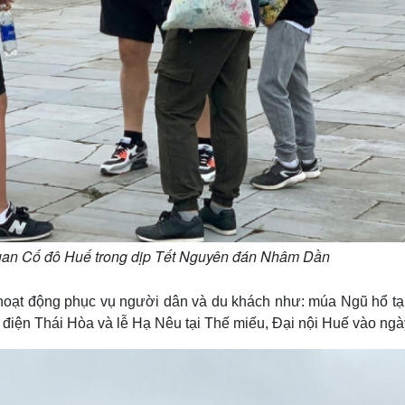
uan Cố đô Huế trong dịp Tết Nguyên đán Nhâm Dần
 hoạt động phục vụ người dân và du khách như: múa Ngũ hổ tạ
n điện Thái Hòa và lễ Hạ Nêu tại Thế miếu, Đại nội Huế vào ngà