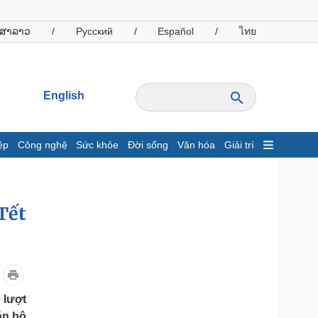
ສາລາວ
/
Русский
/
Español
/
ไทย
English
ệp
Công nghệ
Sức khỏe
Đời sống
Văn hóa
Giải trí
inh tế
Thị trường
ất động sản
Giá vàng
Tết
hởi nghiệp
Tiêu dùng
Tỷ giá
Chứng khoán
Giá cà phê
oanh nghiệp
Công nghệ
 lượt
hông tin doanh nghiệp
Sành điệu
án bộ