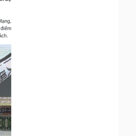
Doanh nghiệp 24h
Tin Công nghệ
Doanh nhân
Trải nghiệm
ì cộng đồng
Chuyển đổi số
Mạng,
c điểm
u lịch
Podcast
ách.
Tư vấn
Câu chuyện thời sự
Săn Tour
Đọc truyện đêm khuya
heck-in
Cửa sổ tình yêu
Kể chuyện cho bé
Hạt giống tâm hồn