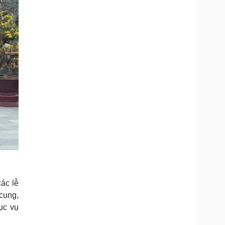
ác lễ
 cung,
ục vụ