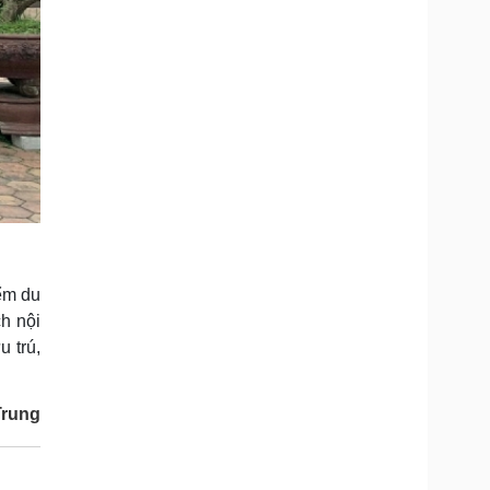
iểm du
h nội
 trú,
Trung