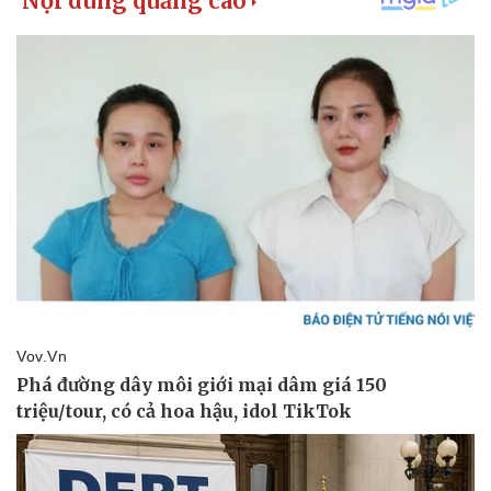
Thể thao
Ô tô - Xe máy
Bóng đá
Ô tô
Lịch thi đấu bóng đá
Xe máy
Thế giới thể thao
Tư vấn
eSports
Hậu trường