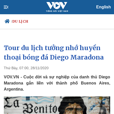
English
DU LỊCH
/
Tour du lịch tưởng nhớ huyền
Chính trị
Xã hội
Đảng
Tin 24h
thoại bóng đá Diego Maradona
Tổ chức nhân sự
Dự báo thời tiết
Quốc hội
Giáo dục
Thứ Bảy, 07:00, 28/11/2020
Nhận diện sự thật
Dấu ấn VOV
Việc làm
VOV.VN - Cuộc đời và sự nghiệp của danh thủ Diego
Biển đảo
Maradona gắn liền với thành phố Buenos Aires,
Argentina.