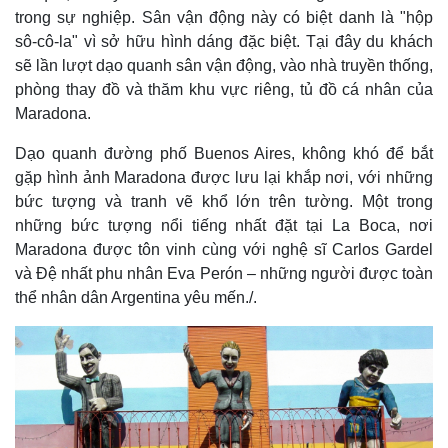
Kinh tế
Thị trường
trong sự nghiệp. Sân vận động này có biệt danh là "hộp
Bất động sản
Giá vàng
sô-cô-la" vì sở hữu hình dáng đặc biệt. Tại đây du khách
Khởi nghiệp
Tiêu dùng
sẽ lần lượt dạo quanh sân vận động, vào nhà truyền thống,
Tỷ giá
phòng thay đồ và thăm khu vực riêng, tủ đồ cá nhân của
Chứng khoán
Maradona.
Giá cà phê
Dạo quanh đường phố Buenos Aires, không khó để bắt
gặp hình ảnh Maradona được lưu lại khắp nơi, với những
bức tượng và tranh vẽ khổ lớn trên tường. Một trong
những bức tượng nổi tiếng nhất đặt tại La Boca, nơi
Maradona được tôn vinh cùng với nghệ sĩ Carlos Gardel
và Đệ nhất phu nhân Eva Perón – những người được toàn
thể nhân dân Argentina yêu mến./.