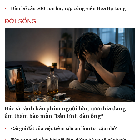
Đàn bồ câu 500 con bay rợp công viên Hoa Hạ Long
ĐỜI SỐNG
Du lịch
Podcast
Bác sĩ cảnh báo phim người lớn, rượu bia đang
Tư vấn
Câu chuyện thời sự
âm thầm bào mòn "bản lĩnh đàn ông"
Săn Tour
Đọc truyện đêm khuya
check-in
Cửa sổ tình yêu
Cái giá đắt của việc tiêm silicon làm to "cậu nhỏ"
Kể chuyện cho bé
Hạt giống tâm hồn