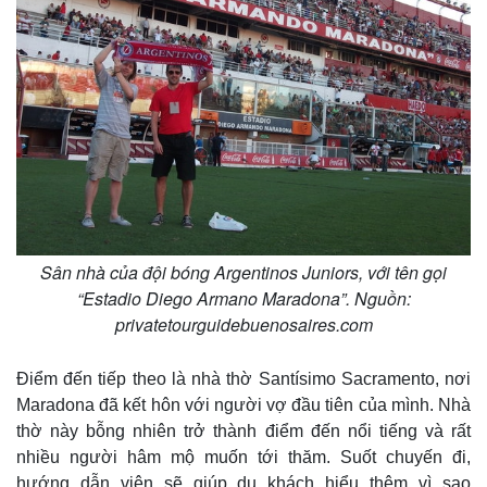
Sân nhà của đội bóng Argentinos Juniors, với tên gọi
“Estadio Diego Armano Maradona”. Nguồn:
privatetourguidebuenosaires.com
Điểm đến tiếp theo là nhà thờ Santísimo Sacramento, nơi
Maradona đã kết hôn với người vợ đầu tiên của mình. Nhà
thờ này bỗng nhiên trở thành điểm đến nổi tiếng và rất
nhiều người hâm mộ muốn tới thăm. Suốt chuyến đi,
hướng dẫn viên sẽ giúp du khách hiểu thêm vì sao