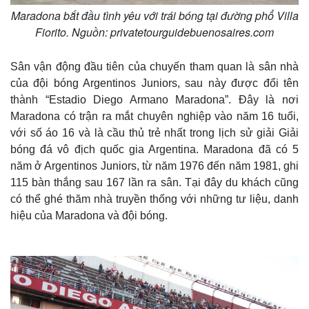
Maradona bắt đầu tình yêu với trái bóng tại đường phổ Villa
Fiorito. Nguồn: privatetourguidebuenosaires.com
Sân vận động đầu tiên của chuyến tham quan là sân nhà
Thế giới
Multimedia
của đội bóng Argentinos Juniors, sau này được đổi tên
thành “Estadio Diego Armano Maradona”. Đây là nơi
Quan sát
Video
Cuộc sống đó đây
Ảnh
Maradona có trận ra mắt chuyên nghiệp vào năm 16 tuổi,
Hồ sơ
E-Magazine
với số áo 16 và là cầu thủ trẻ nhất trong lịch sử giải Giải
Infographic
bóng đá vô địch quốc gia Argentina. Maradona đã có 5
năm ở Argentinos Juniors, từ năm 1976 đến năm 1981, ghi
115 bàn thắng sau 167 lần ra sân. Tại đây du khách cũng
có thể ghé thăm nhà truyền thống với những tư liệu, danh
hiệu của Maradona và đội bóng.