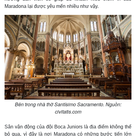
Maradona lại được yêu mến nhiều như vậy.
Bên trong nhà thờ Santísimo Sacramento. Nguồn:
civitatis.com
Sân vận động của đội Boca Juniors là địa điểm không thể
bỏ qua, vì đây là nơi Maradona có những bước tiến lớn