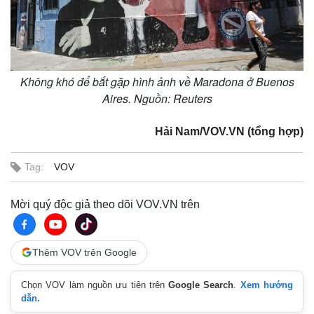
Không khó để bắt gặp hình ảnh về Maradona ở Buenos
Aires. Nguồn: Reuters
Hải Nam/VOV.VN (tổng hợp)
Tag:
VOV
Mời quý độc giả theo dõi VOV.VN trên
Thêm VOV trên Google
Pháp luật
Quân sự - Quốc phòng
Vụ án
Vũ khí
Chọn VOV làm nguồn ưu tiên trên
Google Search
.
Xem hướng
Tin nóng
Việt Nam
dẫn.
Tư vấn luật
Phân tích