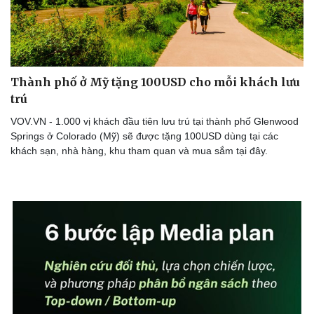
Thành phố ở Mỹ tặng 100USD cho mỗi khách lưu
trú
VOV.VN - 1.000 vị khách đầu tiên lưu trú tại thành phố Glenwood
Springs ở Colorado (Mỹ) sẽ được tặng 100USD dùng tại các
khách sạn, nhà hàng, khu tham quan và mua sắm tại đây.