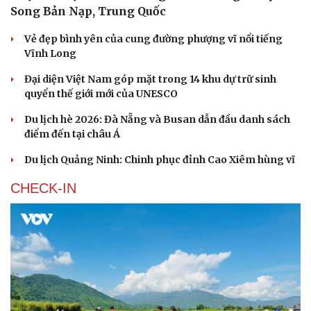
Song Bản Nạp, Trung Quốc
Vẻ đẹp bình yên của cung đường phượng vĩ nổi tiếng
Vĩnh Long
Đại diện Việt Nam góp mặt trong 14 khu dự trữ sinh
quyển thế giới mới của UNESCO
Du lịch hè 2026: Đà Nẵng và Busan dẫn đầu danh sách
điểm đến tại châu Á
Du lịch Quảng Ninh: Chinh phục đỉnh Cao Xiêm hùng vĩ
CHECK-IN