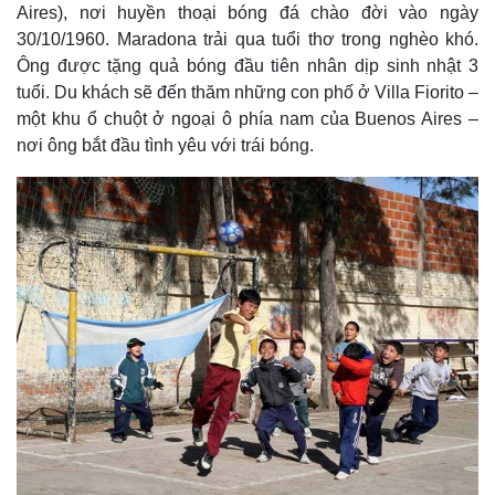
Aires), nơi huyền thoại bóng đá chào đời vào ngày
30/10/1960. Maradona trải qua tuổi thơ trong nghèo khó.
Ông được tặng quả bóng đầu tiên nhân dịp sinh nhật 3
tuổi. Du khách sẽ đến thăm những con phố ở Villa Fiorito –
một khu ổ chuột ở ngoại ô phía nam của Buenos Aires –
nơi ông bắt đầu tình yêu với trái bóng.