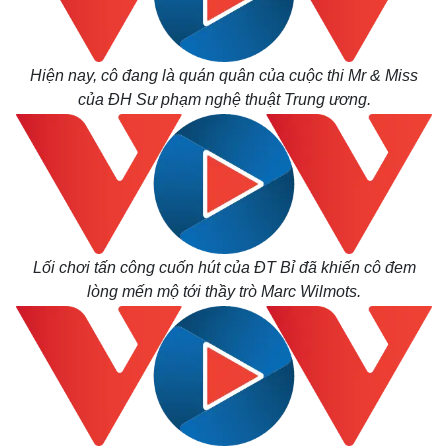
Hiện nay, cô đang là quán quân của cuộc thi Mr & Miss
của ĐH Sư phạm nghệ thuật Trung ương.
Lối chơi tấn công cuốn hút của ĐT Bỉ đã khiến cô đem
lòng mến mộ tới thầy trò Marc Wilmots.
Thế giới
Multimedia
Quan sát
Video
Cuộc sống đó đây
Ảnh
Hồ sơ
E-Magazine
Infographic