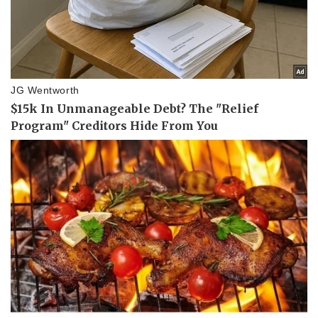
Thể thao
Ô tô - Xe máy
Bóng đá
Ô tô
Lịch thi đấu bóng đá
Xe máy
Thế giới thể thao
Tư vấn
eSports
Hậu trường