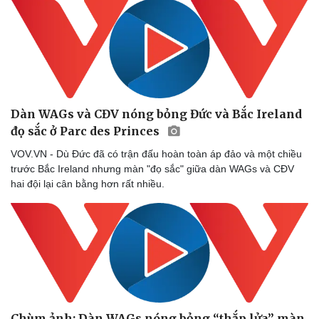
Làm đẹp - giảm cân
Phòng mạch online
Ăn sạch sống khỏe
Dàn WAGs và CĐV nóng bỏng Đức và Bắc Ireland
đọ sắc ở Parc des Princes
VOV.VN - Dù Đức đã có trận đấu hoàn toàn áp đảo và một chiều
trước Bắc Ireland nhưng màn "đọ sắc" giữa dàn WAGs và CĐV
hai đội lại cân bằng hơn rất nhiều.
Chùm ảnh: Dàn WAGs nóng bỏng “thắp lửa” màn