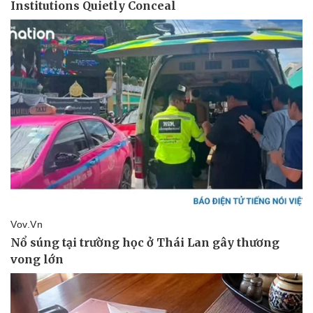
Doanh nghiệp
Công nghệ
Thông tin doanh nghiệp
Sành điệu
Doanh nghiệp 24h
Tin Công nghệ
Doanh nhân
Trải nghiệm
Vì cộng đồng
Chuyển đổi số