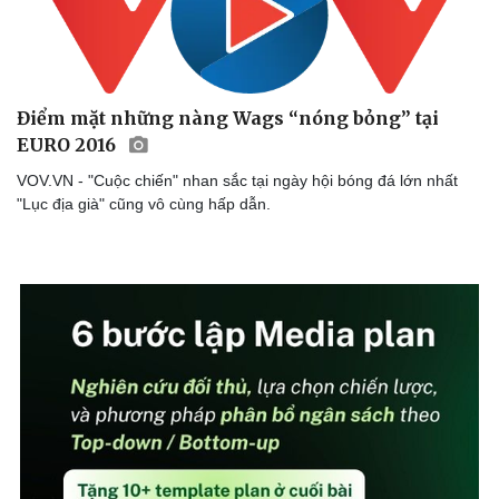
Văn hóa
Giải trí
Sân khấu - Điện ảnh
Nghệ sĩ
Văn học
Thời trang
Điểm mặt những nàng Wags “nóng bỏng” tại
Âm nhạc
Sao Việt
EURO 2016
Di sản
VOV.VN - "Cuộc chiến" nhan sắc tại ngày hội bóng đá lớn nhất
"Lục địa già" cũng vô cùng hấp dẫn.