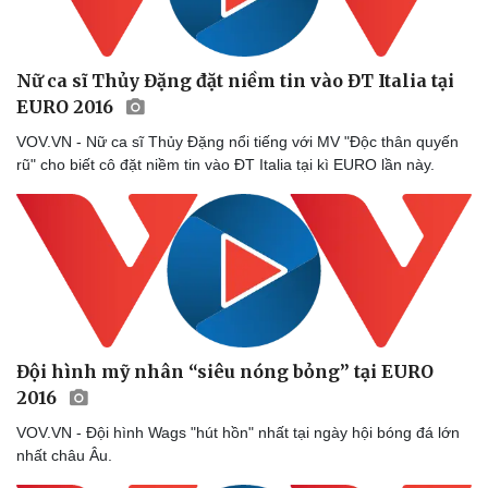
Nữ ca sĩ Thủy Đặng đặt niềm tin vào ĐT Italia tại
EURO 2016
VOV.VN - Nữ ca sĩ Thủy Đặng nổi tiếng với MV "Độc thân quyến
rũ" cho biết cô đặt niềm tin vào ĐT Italia tại kì EURO lần này.
Sức khỏe
Đời sống
Đội hình mỹ nhân “siêu nóng bỏng” tại EURO
Dinh dưỡng - món ngon
Nhà đẹp
2016
Cây thuốc
Blog
Sản phụ khoa
Tình yêu - Gia đình
VOV.VN - Đội hình Wags "hút hồn" nhất tại ngày hội bóng đá lớn
Nhi khoa
nhất châu Âu.
Nam khoa