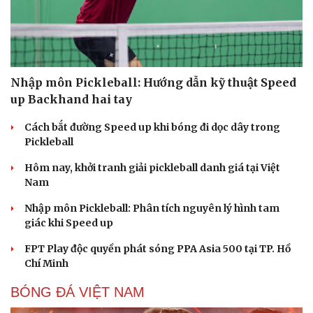
Nhập môn Pickleball: Hướng dẫn kỹ thuật Speed
Du lịch
Podcast
up Backhand hai tay
Tư vấn
Câu chuyện thời sự
Săn Tour
Đọc truyện đêm khuya
Cách bắt đường Speed up khi bóng đi dọc dây trong
check-in
Cửa sổ tình yêu
Pickleball
Kể chuyện cho bé
Hạt giống tâm hồn
Hôm nay, khởi tranh giải pickleball danh giá tại Việt
Nam
Nhập môn Pickleball: Phân tích nguyên lý hình tam
giác khi Speed up
FPT Play độc quyền phát sóng PPA Asia 500 tại TP. Hồ
Chí Minh
BÓNG ĐÁ VIỆT NAM