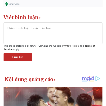
Pháp luật
Quân sự - Quốc phòng
Viết bình luận
Vụ án
Vũ khí
Tin nóng
Việt Nam
Tư vấn luật
Phân tích
This site is protected by reCAPTCHA and the Google
Privacy Policy
and
Terms of
Service
apply.
Gửi tin