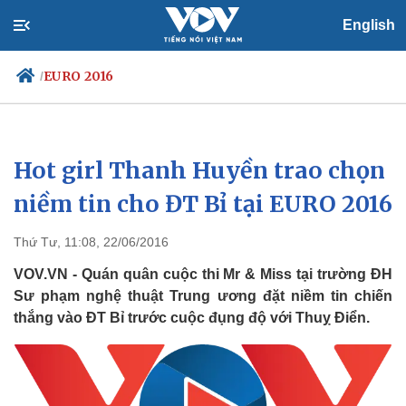
English
EURO 2016
/
Hot girl Thanh Huyền trao chọn
Chính trị
Xã hội
Đảng
Tin 24h
niềm tin cho ĐT Bỉ tại EURO 2016
Tổ chức nhân sự
Dự báo thời tiết
Quốc hội
Giáo dục
Thứ Tư, 11:08, 22/06/2016
Nhận diện sự thật
Dấu ấn VOV
Việc làm
VOV.VN - Quán quân cuộc thi Mr & Miss tại trường ĐH
Biển đảo
Sư phạm nghệ thuật Trung ương đặt niềm tin chiến
thắng vào ĐT Bỉ trước cuộc đụng độ với Thuỵ Điển.