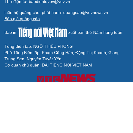
Thư điện tử: baodientuvov@vov.vn
Liên hệ quảng cáo, phát hành: quangcao@vovnews.vn
Báo giá quảng cáo
Báo in
xuất bản thứ Năm hàng tuần
Tổng Biên tập: NGÔ THIỆU PHONG
Phó Tổng Biên tập: Phạm Công Hân, Đặng Thị Khanh, Giang
Trung Sơn, Nguyễn Tuyết Yến
Cơ quan chủ quản: ĐÀI TIẾNG NÓI VIỆT NAM
Không được sao chép lại bất kỳ thông tin nào từ website này khi
chưa có sự đồng ý bằng văn bản của Báo Điện tử Tiếng nói Việt
Nam