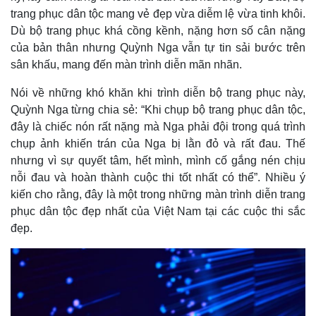
trang phục dân tộc mang vẻ đẹp vừa diễm lệ vừa tinh khôi.
Dù bộ trang phục khá cồng kềnh, nặng hơn số cân nặng
của bản thân nhưng Quỳnh Nga vẫn tự tin sải bước trên
sân khấu, mang đến màn trình diễn mãn nhãn.
Nói về những khó khăn khi trình diễn bộ trang phục này,
Quỳnh Nga từng chia sẻ: “Khi chụp bộ trang phục dân tộc,
đây là chiếc nón rất nặng mà Nga phải đội trong quá trình
chụp ảnh khiến trán của Nga bị lằn đỏ và rất đau. Thế
nhưng vì sự quyết tâm, hết mình, mình cố gắng nén chịu
nỗi đau và hoàn thành cuộc thi tốt nhất có thể”. Nhiều ý
kiến cho rằng, đây là một trong những màn trình diễn trang
phục dân tộc đẹp nhất của Việt Nam tại các cuộc thi sắc
đẹp.