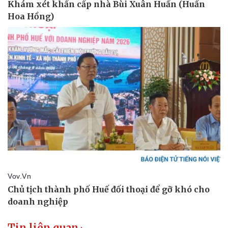
Văn hóa
Giải trí
Sân khấu - Điện ảnh
Nghệ sĩ
Văn học
Thời trang
Âm nhạc
Sao Việt
Di sản
Tin liên quan