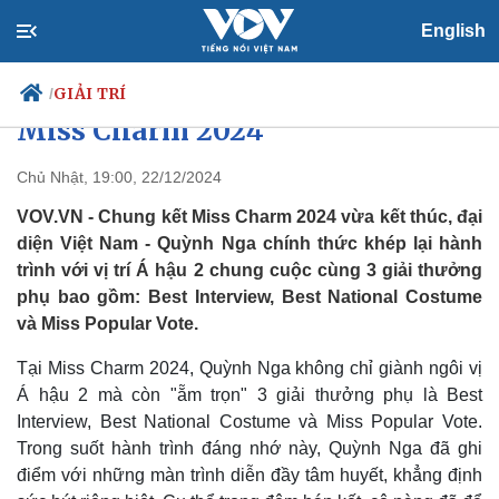
English
Bí mật đằng sau "Vũ điệu Hoa
Ban" gây sốt của Quỳnh Nga tại
GIẢI TRÍ
/
Miss Charm 2024
Chủ Nhật, 19:00, 22/12/2024
Chính trị
Xã hội
VOV.VN - Chung kết Miss Charm 2024 vừa kết thúc, đại
Đảng
Tin 24h
diện Việt Nam - Quỳnh Nga chính thức khép lại hành
Tổ chức nhân sự
Dự báo thời tiết
trình với vị trí Á hậu 2 chung cuộc cùng 3 giải thưởng
Quốc hội
Giáo dục
phụ bao gồm: Best Interview, Best National Costume
Nhận diện sự thật
Dấu ấn VOV
và Miss Popular Vote.
Việc làm
Biển đảo
Tại Miss Charm 2024, Quỳnh Nga không chỉ giành ngôi vị
Á hậu 2 mà còn "ẵm trọn" 3 giải thưởng phụ là Best
Interview, Best National Costume và Miss Popular Vote.
Trong suốt hành trình đáng nhớ này, Quỳnh Nga đã ghi
điểm với những màn trình diễn đầy tâm huyết, khẳng định