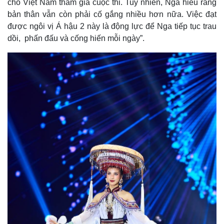
cho Việt Nam tham gia cuộc thi. Tuy nhiên, Nga hiểu rằng
bản thân vẫn còn phải cố gắng nhiều hơn nữa. Việc đạt
được ngôi vị Á hậu 2 này là động lực để Nga tiếp tục trau
dồi, phấn đấu và cống hiến mỗi ngày”.