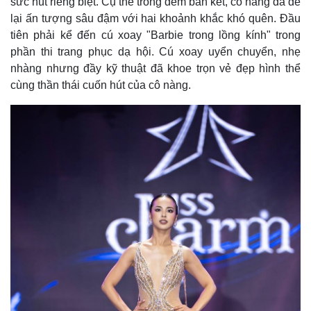
sức hút riêng biệt. Cụ thể trong đêm bán kết, cô nàng đã để
lại ấn tượng sâu đậm với hai khoảnh khắc khó quên. Đầu
tiên phải kể đến cú xoay "Barbie trong lồng kính" trong
phần thi trang phục dạ hội. Cú xoay uyển chuyển, nhẹ
nhàng nhưng đầy kỹ thuật đã khoe trọn vẻ đẹp hình thể
cùng thần thái cuốn hút của cô nàng.