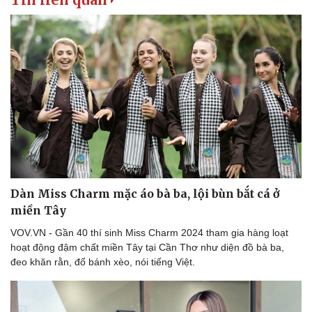
Dàn Miss Charm mặc áo bà ba, lội bùn bắt cá ở
miền Tây
VOV.VN - Gần 40 thí sinh Miss Charm 2024 tham gia hàng loạt
hoạt động đậm chất miền Tây tại Cần Thơ như diện đồ bà ba,
đeo khăn rằn, đổ bánh xèo, nói tiếng Việt.
Du lịch
Podcast
Tư vấn
Câu chuyện thời sự
Săn Tour
Đọc truyện đêm khuya
check-in
Cửa sổ tình yêu