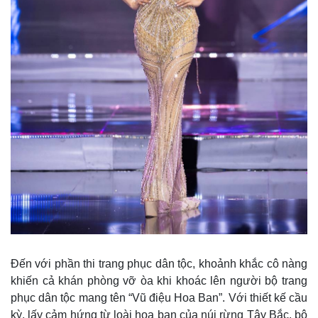
Thế giới
Multimedia
Quan sát
Video
Cuộc sống đó đây
Ảnh
Hồ sơ
E-Magazine
Infographic
Đến với phần thi trang phục dân tộc, khoảnh khắc cô nàng
khiến cả khán phòng vỡ òa khi khoác lên người bộ trang
phục dân tộc mang tên “Vũ điệu Hoa Ban”. Với thiết kế cầu
kỳ, lấy cảm hứng từ loài hoa ban của núi rừng Tây Bắc, bộ