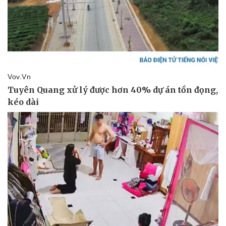
Sức khỏe
Đời sống
Dinh dưỡng - món ngon
Nhà đẹp
Cây thuốc
Blog
Sản phụ khoa
Tình yêu - Gia đình
Nhi khoa
Nam khoa
Làm đẹp - giảm cân
Phòng mạch online
Ăn sạch sống khỏe