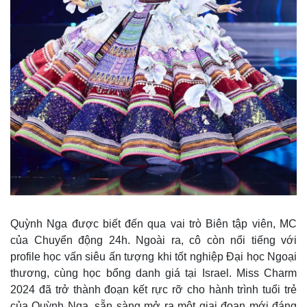
Thể thao
Ô tô - Xe máy
Bóng đá
Ô tô
Lịch thi đấu bóng đá
Xe máy
Thế giới thể thao
Tư vấn
Quỳnh Nga được biết đến qua vai trò Biên tập viên, MC
eSports
của Chuyển động 24h. Ngoài ra, cô còn nổi tiếng với
Hậu trường
profile học vấn siêu ấn tượng khi tốt nghiệp Đại học Ngoại
thương, cùng học bổng danh giá tại Israel. Miss Charm
2024 đã trở thành đoạn kết rực rỡ cho hành trình tuổi trẻ
của Quỳnh Nga, sẵn sàng mở ra một giai đoạn mới đáng