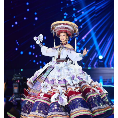
Kinh tế
Thị trường
Bất động sản
Giá vàng
Khởi nghiệp
Tiêu dùng
Tỷ giá
Chứng khoán
Giá cà phê