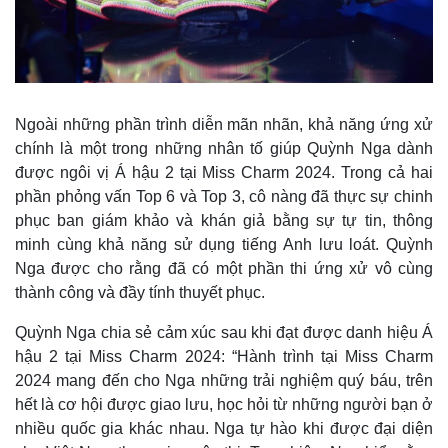
Ngoài những phần trình diễn mãn nhãn, khả năng ứng xử
chính là một trong những nhân tố giúp Quỳnh Nga dành
được ngôi vị Á hậu 2 tại Miss Charm 2024. Trong cả hai
phần phỏng vấn Top 6 và Top 3, cô nàng đã thực sự chinh
phục ban giám khảo và khán giả bằng sự tự tin, thông
minh cùng khả năng sử dụng tiếng Anh lưu loát. Quỳnh
Nga được cho rằng đã có một phần thi ứng xử vô cùng
thành công và đầy tính thuyết phục.
Quỳnh Nga chia sẻ cảm xúc sau khi đạt được danh hiệu Á
hậu 2 tại Miss Charm 2024: “Hành trình tại Miss Charm
Pháp luật
Quân sự - Quốc phòng
2024 mang đến cho Nga những trải nghiệm quý báu, trên
hết là cơ hội được giao lưu, học hỏi từ những người bạn ở
Vụ án
Vũ khí
Tin nóng
Việt Nam
nhiều quốc gia khác nhau. Nga tự hào khi được đại diện
Tư vấn luật
Phân tích