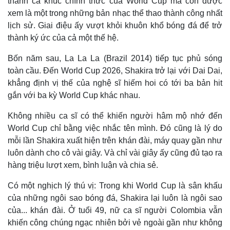
thành ca khúc chính thức của World Cup mà còn được
xem là một trong những bản nhạc thể thao thành công nhất
lịch sử. Giai điệu ấy vượt khỏi khuôn khổ bóng đá để trở
thành ký ức của cả một thế hệ.
Bốn năm sau, La La La (Brazil 2014) tiếp tục phủ sóng
toàn cầu. Đến World Cup 2026, Shakira trở lại với Dai Dai,
khẳng định vị thế của nghệ sĩ hiếm hoi có tới ba bản hit
gắn với ba kỳ World Cup khác nhau.
Không nhiều ca sĩ có thể khiến người hâm mộ nhớ đến
World Cup chỉ bằng việc nhắc tên mình. Đó cũng là lý do
mỗi lần Shakira xuất hiện trên khán đài, máy quay gần như
Thế giới
Multimedia
luôn dành cho cô vài giây. Và chỉ vài giây ấy cũng đủ tạo ra
Quan sát
Video
hàng triệu lượt xem, bình luận và chia sẻ.
Cuộc sống đó đây
Ảnh
Hồ sơ
E-Magazine
Có một nghịch lý thú vị: Trong khi World Cup là sân khấu
Infographic
của những ngôi sao bóng đá, Shakira lại luôn là ngôi sao
của... khán đài. Ở tuổi 49, nữ ca sĩ người Colombia vẫn
khiến công chúng ngạc nhiên bởi vẻ ngoài gần như không