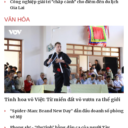
Công nghiệp giải trí "chắp cánh" cho điểm đến du lịch
Gia Lai
VĂN HÓA
Tinh hoa võ Việt: Từ miền đất võ vươn ra thế giới
“Spider-Man: Brand New Day” dẫn đầu doanh số phòng
vé Mỹ
Phong slư - “thư tình” bằng dân ca của người Tày