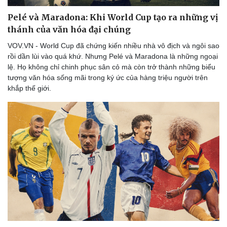
Pelé và Maradona: Khi World Cup tạo ra những vị
thánh của văn hóa đại chúng
VOV.VN - World Cup đã chứng kiến nhiều nhà vô địch và ngôi sao
rồi dần lùi vào quá khứ. Nhưng Pelé và Maradona là những ngoại
lệ. Họ không chỉ chinh phục sân cỏ mà còn trở thành những biểu
tượng văn hóa sống mãi trong ký ức của hàng triệu người trên
khắp thế giới.
Văn hóa
Giải trí
Sân khấu - Điện ảnh
Nghệ sĩ
Văn học
Thời trang
Âm nhạc
Sao Việt
Di sản