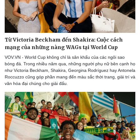
Từ Victoria Beckham đến Shakira: Cuộc cách
mạng của những nàng WAGs tại World Cup
Sức khỏe
Đời sống
Dinh dưỡng - món ngon
Nhà đẹp
VOV.VN - World Cup không chỉ là sân khấu của các ngôi sao
Cây thuốc
Blog
bóng đá. Trong nhiều năm qua, những người phụ nữ bên cạnh họ
Sản phụ khoa
Tình yêu - Gia đình
như Victoria Beckham, Shakira, Georgina Rodríguez hay Antonela
Nhi khoa
Roccuzzo cũng góp phần mang đến màu sắc thời trang, giải trí và
Nam khoa
văn hóa đại chúng cho giải đấu.
Làm đẹp - giảm cân
Phòng mạch online
Ăn sạch sống khỏe