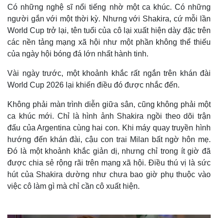
Có những nghệ sĩ nổi tiếng nhờ một ca khúc. Có những
người gắn với một thời kỳ. Nhưng với Shakira, cứ mỗi lần
World Cup trở lại, tên tuổi của cô lại xuất hiện dày đặc trên
các nền tảng mạng xã hội như một phần không thể thiếu
của ngày hội bóng đá lớn nhất hành tinh.
Vài ngày trước, một khoảnh khắc rất ngắn trên khán đài
World Cup 2026 lại khiến điều đó được nhắc đến.
Không phải màn trình diễn giữa sân, cũng không phải một
ca khúc mới. Chỉ là hình ảnh Shakira ngồi theo dõi trận
đấu của Argentina cùng hai con. Khi máy quay truyền hình
hướng đến khán đài, cậu con trai Milan bất ngờ hôn mẹ.
Đó là một khoảnh khắc giản dị, nhưng chỉ trong ít giờ đã
được chia sẻ rộng rãi trên mạng xã hội. Điều thú vị là sức
hút của Shakira dường như chưa bao giờ phụ thuộc vào
việc cô làm gì mà chỉ cần cô xuất hiện.