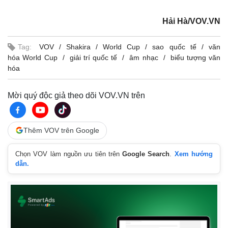
Hải Hà/VOV.VN
Tag:
VOV
Shakira
World Cup
sao quốc tế
văn
hóa World Cup
giải trí quốc tế
âm nhạc
biểu tượng văn
hóa
Mời quý độc giả theo dõi VOV.VN trên
Thêm VOV trên Google
Chọn VOV làm nguồn ưu tiên trên
Google Search
.
Xem hướng
dẫn.
Pháp luật
Quân sự - Quốc phòng