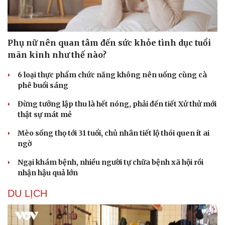
Phụ nữ nên quan tâm đến sức khỏe tình dục tuổi
mãn kinh như thế nào?
6 loại thực phẩm chức năng không nên uống cùng cà
phê buổi sáng
Đừng tưởng lập thu là hết nóng, phải đến tiết Xử thử mới
thật sự mát mẻ
Mèo sống thọ tới 31 tuổi, chủ nhân tiết lộ thói quen ít ai
ngờ
Ngại khám bệnh, nhiều người tự chữa bệnh xã hội rồi
nhận hậu quả lớn
Du lịch
Podcast
Tư vấn
Câu chuyện thời sự
DU LỊCH
Săn Tour
Đọc truyện đêm khuya
check-in
Cửa sổ tình yêu
Kể chuyện cho bé