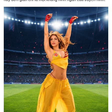
Kinh tế
Thị trường
Bất động sản
Giá vàng
Khởi nghiệp
Tiêu dùng
Tỷ giá
Chứng khoán