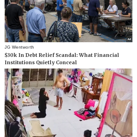
Thể thao
Ô tô - Xe máy
Bóng đá
Ô tô
Lịch thi đấu bóng đá
Xe máy
Thế giới thể thao
Tư vấn
eSports
Hậu trường