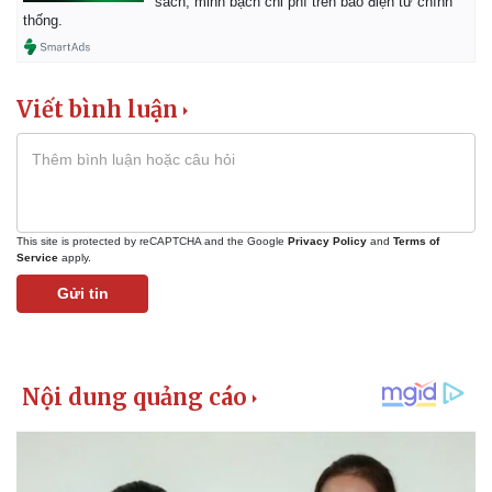
sách, minh bạch chi phí trên báo điện tử chính
thống.
Viết bình luận
This site is protected by reCAPTCHA and the Google
Privacy Policy
and
Terms of
Service
apply.
Gửi tin