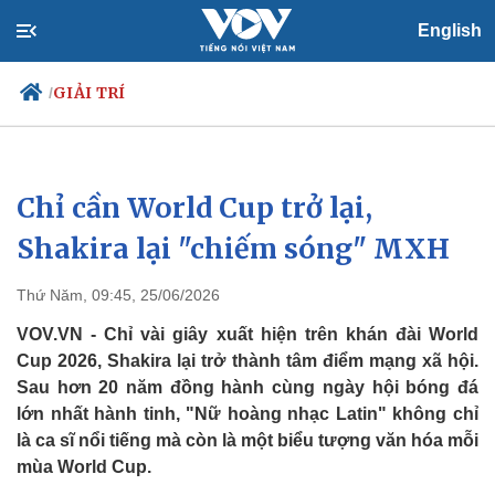
English
GIẢI TRÍ
/
Chỉ cần World Cup trở lại,
Chính trị
Xã hội
Đảng
Tin 24h
Shakira lại "chiếm sóng" MXH
Tổ chức nhân sự
Dự báo thời tiết
Quốc hội
Giáo dục
Thứ Năm, 09:45, 25/06/2026
Nhận diện sự thật
Dấu ấn VOV
Việc làm
VOV.VN - Chỉ vài giây xuất hiện trên khán đài World
Biển đảo
Cup 2026, Shakira lại trở thành tâm điểm mạng xã hội.
Sau hơn 20 năm đồng hành cùng ngày hội bóng đá
lớn nhất hành tinh, "Nữ hoàng nhạc Latin" không chỉ
là ca sĩ nổi tiếng mà còn là một biểu tượng văn hóa mỗi
mùa World Cup.