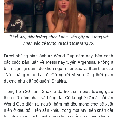
Ở tuổi 49, "Nữ hoàng nhạc Latin" vẫn gây ấn tượng với
nhan sắc trẻ trung và thần thái rạng rỡ.
Dưới những hình ảnh từ World Cup năm nay, bên cạnh
các cuộc bàn luận về Messi hay tuyển Argentina, không ít
bình luận lại dành để khen ngợi nhan sắc và thần thái của
"Nữ hoàng nhạc Latin". Có người ví von rằng thời gian
dường như đã "bỏ quên" Shakira.
Trong hơn 20 năm, Shakira đã trở thành biểu tượng giao
thoa giữa âm nhạc và bóng đá. Cô là nghệ sĩ mà mỗi lần
World Cup diễn ra, người hâm mộ đều mong chờ sẽ xuất
hiện ở đâu đó: Trên sân khấu, trong một MV, trên khán đài
hay đơn giản chỉ là một khung hình ngắn của truyền hình.