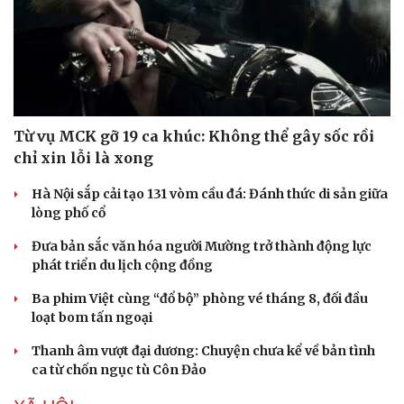
Từ vụ MCK gỡ 19 ca khúc: Không thể gây sốc rồi
chỉ xin lỗi là xong
Hà Nội sắp cải tạo 131 vòm cầu đá: Đánh thức di sản giữa
lòng phố cổ
Đưa bản sắc văn hóa người Mường trở thành động lực
phát triển du lịch cộng đồng
Văn hóa
Giải trí
Sân khấu - Điện ảnh
Nghệ sĩ
Ba phim Việt cùng “đổ bộ” phòng vé tháng 8, đối đầu
Văn học
Thời trang
loạt bom tấn ngoại
Âm nhạc
Sao Việt
Di sản
Thanh âm vượt đại dương: Chuyện chưa kể về bản tình
ca từ chốn ngục tù Côn Đảo