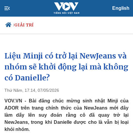
English
GIẢI TRÍ
/
Liệu Minji có trở lại NewJeans và
Chính trị
Xã hội
Đảng
Tin 24h
nhóm sẽ khởi động lại mà không
Tổ chức nhân sự
Dự báo thời tiết
có Danielle?
Quốc hội
Giáo dục
Nhận diện sự thật
Dấu ấn VOV
Việc làm
Thứ Năm, 17:14, 07/05/2026
Biển đảo
VOV.VN - Bài đăng chúc mừng sinh nhật Minji của
ADOR trên trang chính thức của NewJeans mới đây
làm dấy lên suy đoán rằng cô đã quay trở lại
NewJeans, trong khi Danielle được cho là vẫn bị loại
khỏi nhóm.