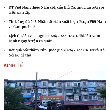
ĐT Việt Nam thiếu 5 trụ cột, cầu thủ Campuchia tươi rói
trên sân tập
Tin bóng đá 6-8: Nhân tố bí ẩn xuất hiện ở trận Việt Nam
vs Campuchia?
Lịch thi đấu V-League 2026/2027: HAGL đối đầu Nam
Định ngay ở trận ra quân
Kết quả bốc thăm Cúp Quốc gia 2026/2027: CAHN và Hà
Nội FC dễ thở
KINH TẾ
Du lịch
Podcast
Tư vấn
Câu chuyện thời sự
Săn Tour
Đọc truyện đêm khuya
check-in
Cửa sổ tình yêu
Kể chuyện cho bé