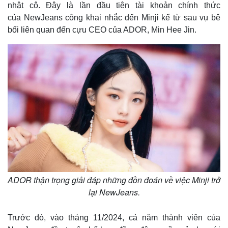
nhật cô. Đây là lần đầu tiên tài khoản chính thức
của NewJeans công khai nhắc đến Minji kể từ sau vụ bê
bối liên quan đến cựu CEO của ADOR, Min Hee Jin.
Thế giới
Multimedia
Quan sát
Video
Cuộc sống đó đây
Ảnh
ADOR thận trọng giải đáp những đồn đoán về việc Minji trở
Hồ sơ
E-Magazine
lại NewJeans.
Infographic
Trước đó, vào tháng 11/2024, cả năm thành viên của