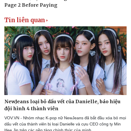
Tin liên quan
Doanh nghiệp
Công nghệ
Thông tin doanh nghiệp
Sành điệu
Doanh nghiệp 24h
Tin Công nghệ
Doanh nhân
Trải nghiệm
Vì cộng đồng
Chuyển đổi số
NewJeans loại bỏ dấu vết của Danielle, báo hiệu
đội hình 4 thành viên
VOV.VN - Nhóm nhạc K-pop nữ NewJeans đã bắt đầu xóa bỏ mọi
dấu vết của thành viên bị loại Danielle và cựu CEO công ty Min
Hee Jin trên các nền tảng chính thức của mình.