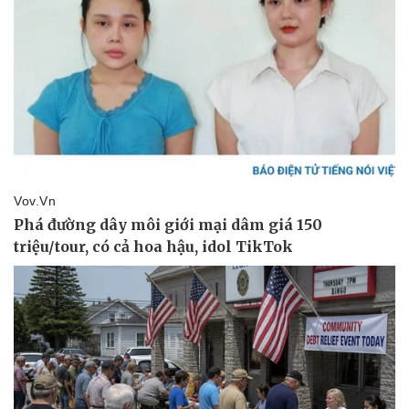
Thể thao
Ô tô - Xe máy
Bóng đá
Ô tô
Lịch thi đấu bóng đá
Xe máy
Thế giới thể thao
Tư vấn
eSports
Hậu trường