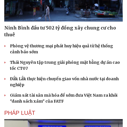
Hạt giống tâm hồn
Ninh Bình đầu tư 502 tỷ đồng xây chung cư cho
thuê
Phòng vệ thương mại phát huy hiệu quả từ hệ thống
cảnh báo sớm
Thái Nguyên tập trung giải phóng mặt bằng dự án cao
tốc CT07
Đắk Lắk thực hiện chuyển giao vốn nhà nước tại doanh
nghiệp
Giám sát tài sản mã hóa để sớm đưa Việt Nam ra khỏi
"danh sách xám" của FATF
PHÁP LUẬT