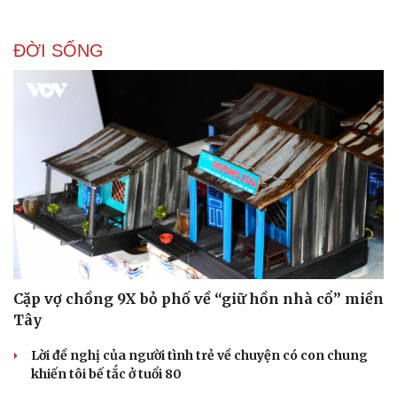
ĐỜI SỐNG
Sức khỏe
Đời sống
Dinh dưỡng - món ngon
Nhà đẹp
Cây thuốc
Blog
Sản phụ khoa
Tình yêu - Gia đình
Nhi khoa
Nam khoa
Làm đẹp - giảm cân
Phòng mạch online
Ăn sạch sống khỏe
Cặp vợ chồng 9X bỏ phố về “giữ hồn nhà cổ” miền
Tây
Lời đề nghị của người tình trẻ về chuyện có con chung
khiến tôi bế tắc ở tuổi 80