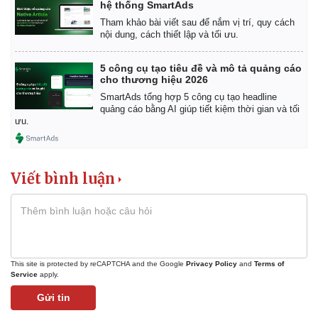
Vụ án
Vũ khí
hệ thống SmartAds
Tin nóng
Việt Nam
Tham khảo bài viết sau để nắm vị trí, quy cách
Tư vấn luật
Phân tích
nội dung, cách thiết lập và tối ưu.
5 công cụ tạo tiêu đề và mô tả quảng cáo
cho thương hiệu 2026
SmartAds tổng hợp 5 công cụ tạo headline
quảng cáo bằng AI giúp tiết kiệm thời gian và tối
ưu.
Viết bình luận
This site is protected by reCAPTCHA and the Google
Privacy Policy
and
Terms of
Service
apply.
Gửi tin