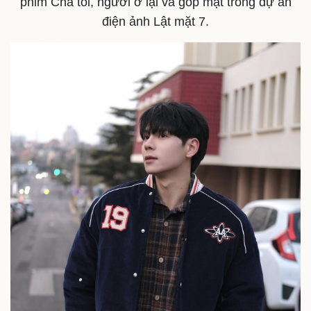
phim Cha tôi, người ở lại và góp mặt trong dự án
điện ảnh Lật mặt 7.
Văn hóa
Giải trí
Sân khấu - Điện ảnh
Nghệ sĩ
Văn học
Thời trang