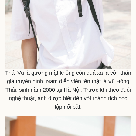
Thái Vũ là gương mặt không còn quá xa lạ với khán
giả truyền hình. Nam diễn viên tên thật là Vũ Hồng
Thái, sinh năm 2000 tại Hà Nội. Trước khi theo đuổi
Kinh tế
Thị trường
nghệ thuật, anh được biết đến với thành tích học
Bất động sản
Giá vàng
tập nổi bật.
Khởi nghiệp
Tiêu dùng
Tỷ giá
Chứng khoán
Giá cà phê