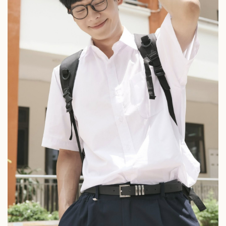
Pháp luật
Quân sự - Quốc phòng
Vụ án
Vũ khí
Tin nóng
Việt Nam
Tư vấn luật
Phân tích