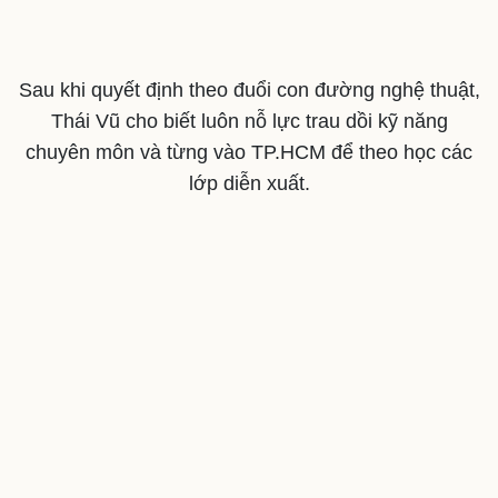
Sau khi quyết định theo đuổi con đường nghệ thuật,
Thái Vũ cho biết luôn nỗ lực trau dồi kỹ năng
chuyên môn và từng vào TP.HCM để theo học các
lớp diễn xuất.
Du lịch
Podcast
Tư vấn
Câu chuyện thời sự
Săn Tour
Đọc truyện đêm khuya
check-in
Cửa sổ tình yêu
Kể chuyện cho bé
Hạt giống tâm hồn