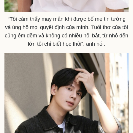
Sức khỏe
Đời sống
“Tôi cảm thấy may mắn khi được bố mẹ tin tưởng
Dinh dưỡng - món ngon
Nhà đẹp
Cây thuốc
Blog
và ủng hộ mọi quyết định của mình. Tuổi thơ của tôi
Sản phụ khoa
Tình yêu - Gia đình
cũng êm đềm và không có nhiều nổi bật, từ nhỏ đến
Nhi khoa
lớn tôi chỉ biết học thôi”, anh nói.
Nam khoa
Làm đẹp - giảm cân
Phòng mạch online
Ăn sạch sống khỏe