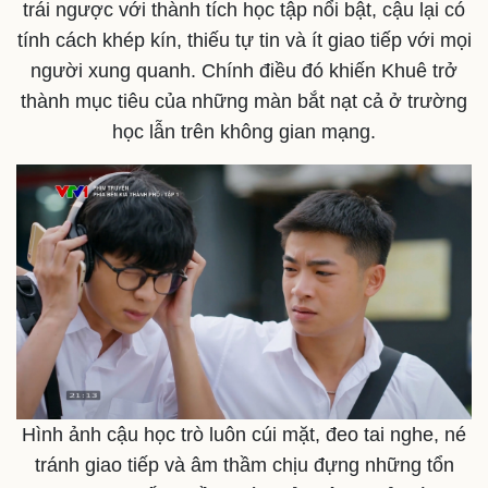
trái ngược với thành tích học tập nổi bật, cậu lại có
tính cách khép kín, thiếu tự tin và ít giao tiếp với mọi
Thế giới
Multimedia
người xung quanh. Chính điều đó khiến Khuê trở
Quan sát
Video
thành mục tiêu của những màn bắt nạt cả ở trường
Cuộc sống đó đây
Ảnh
học lẫn trên không gian mạng.
Hồ sơ
E-Magazine
Infographic
Hình ảnh cậu học trò luôn cúi mặt, đeo tai nghe, né
tránh giao tiếp và âm thầm chịu đựng những tổn