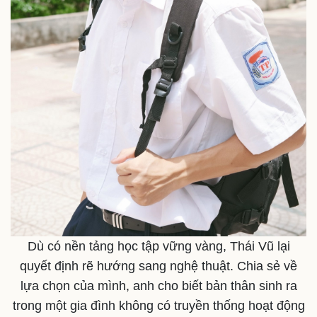
Dù có nền tảng học tập vững vàng, Thái Vũ lại
quyết định rẽ hướng sang nghệ thuật. Chia sẻ về
Thể thao
Ô tô - Xe máy
lựa chọn của mình, anh cho biết bản thân sinh ra
Bóng đá
Ô tô
trong một gia đình không có truyền thống hoạt động
Lịch thi đấu bóng đá
Xe máy