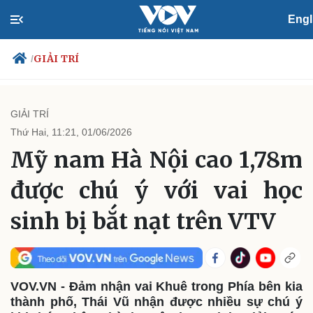
Engl
GIẢI TRÍ
/
GIẢI TRÍ
Thứ Hai, 11:21, 01/06/2026
Chính trị
Xã hội
Mỹ nam Hà Nội cao 1,78m
Đảng
Tin 24h
Tổ chức nhân sự
Dự báo thời tiết
được chú ý với vai học
Quốc hội
Giáo dục
Nhận diện sự thật
Dấu ấn VOV
sinh bị bắt nạt trên VTV
Việc làm
Biển đảo
VOV.VN - Đảm nhận vai Khuê trong Phía bên kia
thành phố, Thái Vũ nhận được nhiều sự chú ý