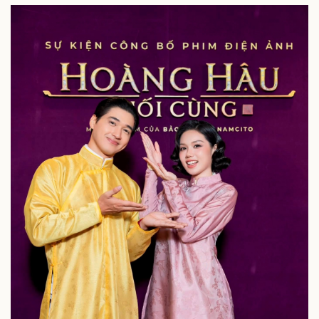
Kinh tế
Thị trường
Bất động sản
Giá vàng
Khởi nghiệp
Tiêu dùng
Tỷ giá
Chứng khoán
Giá cà phê