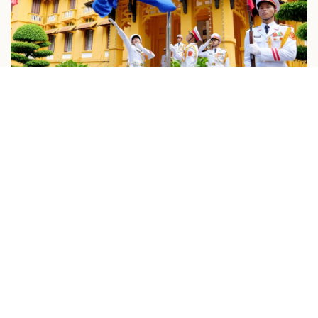
CHÍNH TRỊ
Toàn cảnh Lễ Thượng cờ kỷ niệm 59 năm Ngày
thành lập ASEAN