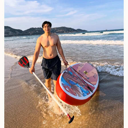
Pháp luật
Quân sự - Quốc phòng
Vụ án
Vũ khí
Tin nóng
Việt Nam
Tư vấn luật
Phân tích