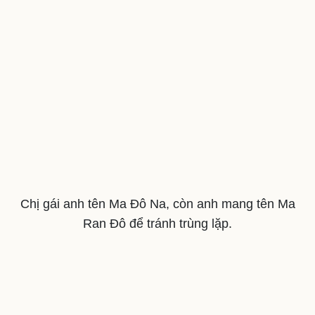
Du lịch
Podcast
Tư vấn
Câu chuyện thời sự
Săn Tour
Đọc truyện đêm khuya
check-in
Cửa sổ tình yêu
Kể chuyện cho bé
Hạt giống tâm hồn
Chị gái anh tên Ma Đô Na, còn anh mang tên Ma
Ran Đô để tránh trùng lặp.