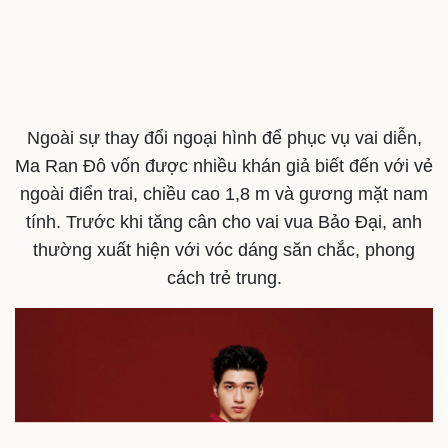
Ngoài sự thay đổi ngoại hình để phục vụ vai diễn,
Ma Ran Đô vốn được nhiều khán giả biết đến với vẻ
ngoài điển trai, chiều cao 1,8 m và gương mặt nam
tính. Trước khi tăng cân cho vai vua Bảo Đại, anh
thường xuất hiện với vóc dáng săn chắc, phong
cách trẻ trung.
Văn hóa
Giải trí
Sân khấu - Điện ảnh
Nghệ sĩ
Văn học
Thời trang
Âm nhạc
Sao Việt
Di sản