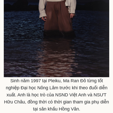
Sức khỏe
Đời sống
Dinh dưỡng - món ngon
Nhà đẹp
Cây thuốc
Blog
Sản phụ khoa
Tình yêu - Gia đình
Nhi khoa
Nam khoa
Làm đẹp - giảm cân
Phòng mạch online
Sinh năm 1997 tại Pleiku, Ma Ran Đô từng tốt
Ăn sạch sống khỏe
nghiệp Đại học Nông Lâm trước khi theo đuổi diễn
xuất. Anh là học trò của NSND Việt Anh và NSƯT
Hữu Châu, đồng thời có thời gian tham gia phụ diễn
tại sân khấu Hồng Vân.