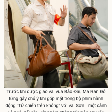
Thể thao
Ô tô - Xe máy
Bóng đá
Ô tô
Trước khi được giao vai vua Bảo Đại, Ma Ran Đô
Lịch thi đấu bóng đá
Xe máy
từng gây chú ý khi góp mặt trong bộ phim hành
Thế giới thể thao
Tư vấn
eSports
động "Tử chiến trên không" với vai Sơn - một cảnh
Hậu trường