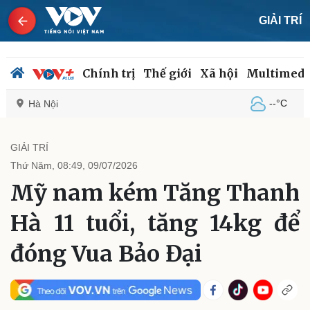
GIẢI TRÍ
Chính trị
Thế giới
Xã hội
Multimedi
--°C
Hà Nội
GIẢI TRÍ
Thứ Năm, 08:49, 09/07/2026
Chính trị
Xã hội
Mỹ nam kém Tăng Thanh
Đảng
Tin 24h
Tổ chức nhân sự
Dự báo thời tiết
Hà 11 tuổi, tăng 14kg để
Quốc hội
Giáo dục
Nhận diện sự thật
Dấu ấn VOV
đóng Vua Bảo Đại
Việc làm
Biển đảo