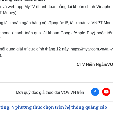
V và web app MyTV (thanh toán bằng tài khoản chính Vinaphone
PT Money).
g tài khoản ngân hàng nội địa/quốc tế, tài khoản ví VNPT Mone
hone (thanh toán qua tài khoản Google/Apple Pay) hoặc trê
.
 dung giải trí cực đỉnh tháng 12 này: https://mytv.com.vn/tai-
).
CTV Hiền Ngân/V
Mời quý độc giả theo dõi VOV.VN trên
ting: 4 phương thức chọn trên hệ thống quảng cáo