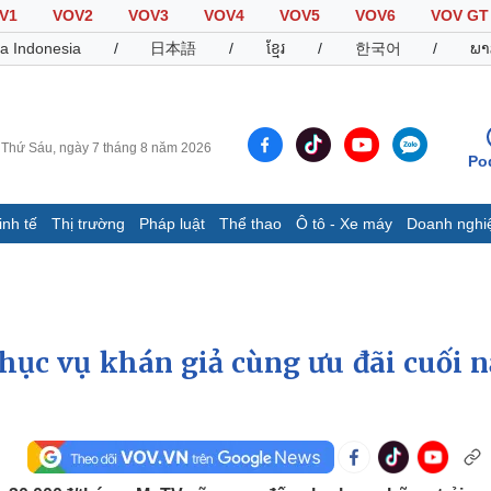
V1
VOV2
VOV3
VOV4
VOV5
VOV6
VOV GT
a Indonesia
/
日本語
/
ខ្មែរ
/
한국어
/
ພາ
Thứ Sáu, ngày 7 tháng 8 năm 2026
Po
inh tế
Thị trường
Pháp luật
Thể thao
Ô tô - Xe máy
Doanh nghi
Thế giới
Multimedia
K
Quan sát
Video
B
Cuộc sống đó đây
Ảnh
K
Hồ sơ
E-Magazine
ục vụ khán giả cùng ưu đãi cuối 
Infographic
Thể thao
Ô tô - Xe máy
D
Bóng đá
Ô tô
T