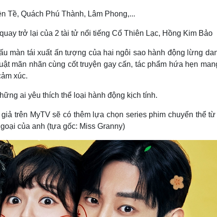
ền Tề, Quách Phú Thành, Lâm Phong,...
 quay trở lại của 2 tài tử nổi tiếng Cổ Thiên Lạc, Hồng Kim Bảo
u màn tái xuất ấn tượng của hai ngôi sao hành động lừng da
uật mãn nhãn cùng cốt truyện gay cấn, tác phẩm hứa hẹn man
 cảm xúc.
ững ai yêu thích thể loại hành động kịch tính.
 giả trên MyTV sẽ có thêm lựa chọn series phim chuyển thể từ
goại của anh (tựa gốc: Miss Granny)