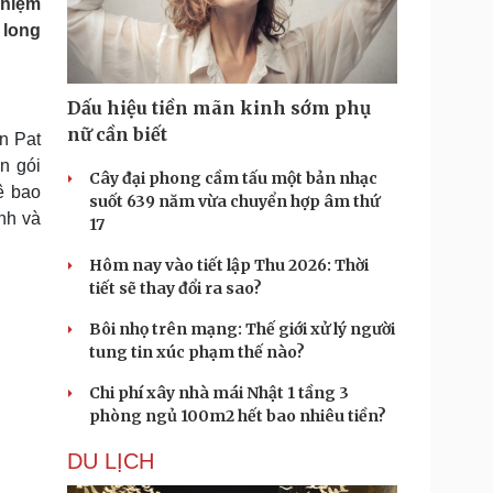
ghiệm
Doanh nghiệp 24h
Tin Công nghệ
 long
Doanh nhân
Trải nghiệm
ì cộng đồng
Chuyển đổi số
Dấu hiệu tiền mãn kinh sớm phụ
u lịch
Podcast
nữ cần biết
n Pat
Tư vấn
Câu chuyện thời sự
n gói
Săn Tour
Đọc truyện đêm khuya
Cây đại phong cầm tấu một bản nhạc
ê bao
heck-in
Cửa sổ tình yêu
suốt 639 năm vừa chuyển hợp âm thứ
nh và
Kể chuyện cho bé
17
Hạt giống tâm hồn
Hôm nay vào tiết lập Thu 2026: Thời
tiết sẽ thay đổi ra sao?
Bôi nhọ trên mạng: Thế giới xử lý người
tung tin xúc phạm thế nào?
Chi phí xây nhà mái Nhật 1 tầng 3
phòng ngủ 100m2 hết bao nhiêu tiền?
DU LỊCH