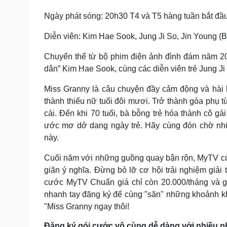
Ngày phát sóng: 20h30 T4 và T5 hàng tuần bắt đầ
Diễn viên: Kim Hae Sook, Jung Ji So, Jin Young (
Chuyển thể từ bộ phim điện ảnh đình đám năm 20
dân” Kim Hae Sook, cùng các diễn viên trẻ Jung Ji
Miss Granny là câu chuyện đầy cảm động và hài 
thành thiếu nữ tuổi đôi mươi. Trở thành góa phụ
cái. Đến khi 70 tuổi, bà bỗng trẻ hóa thành cô gá
ước mơ dở dang ngày trẻ. Hãy cùng đón chờ nhữ
này.
Cuối năm với những guồng quay bận rộn, MyTV cùn
giãn ý nghĩa. Đừng bỏ lỡ cơ hội trải nghiệm giải 
cước MyTV Chuẩn giá chỉ còn 20.000/tháng và gó
nhanh tay đăng ký để cùng "săn" những khoảnh khắc
"Miss Granny ngay thôi!
Đăng ký gói cước vô cùng dễ dàng với nhiều 