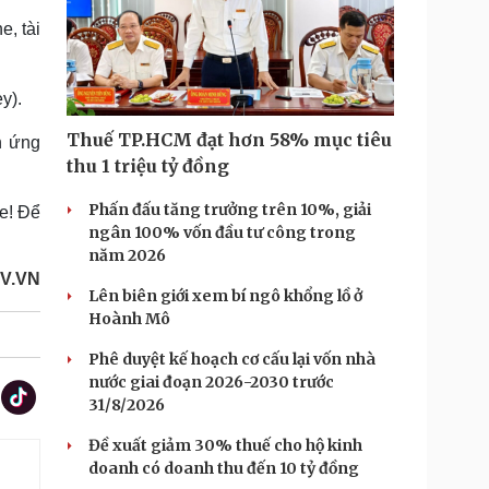
, tài
y).
Thuế TP.HCM đạt hơn 58% mục tiêu
n ứng
thu 1 triệu tỷ đồng
Phấn đấu tăng trưởng trên 10%, giải
ve! Để
ngân 100% vốn đầu tư công trong
năm 2026
OV.VN
Lên biên giới xem bí ngô khổng lồ ở
Hoành Mô
Phê duyệt kế hoạch cơ cấu lại vốn nhà
nước giai đoạn 2026-2030 trước
31/8/2026
Đề xuất giảm 30% thuế cho hộ kinh
doanh có doanh thu đến 10 tỷ đồng