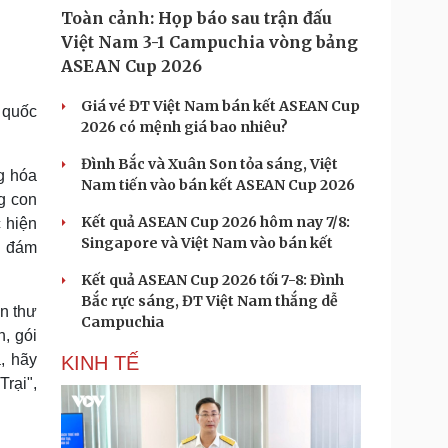
Toàn cảnh: Họp báo sau trận đấu
Việt Nam 3-1 Campuchia vòng bảng
ASEAN Cup 2026
Giá vé ĐT Việt Nam bán kết ASEAN Cup
 quốc
2026 có mệnh giá bao nhiêu?
Đình Bắc và Xuân Son tỏa sáng, Việt
g hóa
Nam tiến vào bán kết ASEAN Cup 2026
g con
Kết quả ASEAN Cup 2026 hôm nay 7/8:
c hiện
Singapore và Việt Nam vào bán kết
h đám
Kết quả ASEAN Cup 2026 tối 7-8: Đình
Bắc rực sáng, ĐT Việt Nam thắng dễ
n thư
Campuchia
n, gói
, hãy
KINH TẾ
Trại",