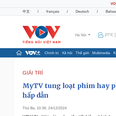
VO
中文
/
français
/
Deutsch
/
Bahas
27°C
Hà Nội
Chính trị
Xã hội
Thế giới
Multimedia
K
Chính trị
Xã hội
Đảng
Tin 24h
GIẢI TRÍ
Tổ chức nhân sự
Dự báo thời tiết
Quốc hội
Giáo dục
MyTV tung loạt phim hay ph
Nhận diện sự thật
Dấu ấn VOV
Việc làm
hấp dẫn
Biển đảo
Pháp luật
Quân sự - Quốc phòng
Thứ Ba, 10:38, 24/12/2024
Vụ án
Vũ khí