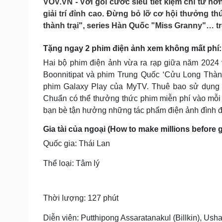
VOV.VN - Với gói cước siêu tiết kiệm chỉ từ 
Tin nóng
Việt Nam
giải trí đỉnh cao. Đừng bỏ lỡ cơ hội thưởng 
Tư vấn luật
Phân tích
thành trại", series Hàn Quốc "Miss Granny"… t
Tặng ngay 2 phim điện ảnh xem không mất phí: G
Sức khỏe
Đời sống
Hai bộ phim điện ảnh vừa ra rạp giữa năm 2024 
Dinh dưỡng - món ngon
Nhà đẹp
Boonnitipat và phim Trung Quốc ‘Cửu Long Thành
Cây thuốc
Blog
phim Galaxy Play của MyTV. Thuê bao sử dụng 
Sản phụ khoa
Tình yêu - Gia đình
Chuẩn có thể thưởng thức phim miễn phí vào mỗi 
Nhi khoa
Nam khoa
bạn bè tận hưởng những tác phẩm điện ảnh đình đá
Làm đẹp - giảm cân
Gia tài của ngoại (How to make millions before
Phòng mạch online
Ăn sạch sống khỏe
Quốc gia: Thái Lan
Cải chính
Thể loại: Tâm lý
Thời lượng: 127 phút
Diễn viên: Putthipong Assaratanakul (Billkin), U