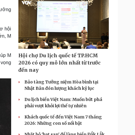
thưởng
cơ hội
ớn, M
Hội chợ Du lịch quốc tế TP.HCM
iúp M
2026 có quy mô lớn nhất từ trước
 vọng
đến nay
Bảo tàng Tưởng niệm Hòa bình tại
Nhật Bản đón lượng khách kỷ lục
Du lịch biển Việt Nam: Muốn bứt phá
phải vượt khỏi lợi thế tự nhiên
Khách quốc tế đến Việt Nam 7 tháng
2026: Những con số nổi bật
Nhặt bỏ 'hạt sạn' để làng biển Đắk Lắk