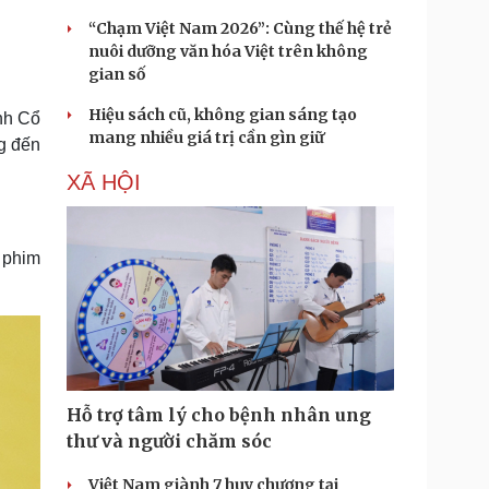
“Chạm Việt Nam 2026”: Cùng thế hệ trẻ
nuôi dưỡng văn hóa Việt trên không
gian số
Hiệu sách cũ, không gian sáng tạo
nh Cổ
mang nhiều giá trị cần gìn giữ
g đến
XÃ HỘI
 phim
Hỗ trợ tâm lý cho bệnh nhân ung
thư và người chăm sóc
Việt Nam giành 7 huy chương tại