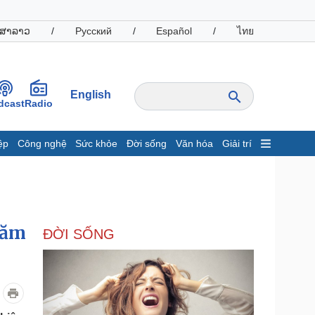
ສາລາວ
/
Русский
/
Español
/
ไทย
English
dcast
Radio
ệp
Công nghệ
Sức khỏe
Đời sống
Văn hóa
Giải trí
inh tế
Thị trường
ất động sản
Giá vàng
hởi nghiệp
Tiêu dùng
Tỷ giá
năm
ĐỜI SỐNG
Chứng khoán
Giá cà phê
oanh nghiệp
Công nghệ
hông tin doanh nghiệp
Sành điệu