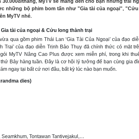
hơn 30.000đ/tháng, MyTV sẽ mang đến cho bạn những trải n
Lịch thi đấu bóng đá
Xe máy
thức những bộ phim bom tấn như "Gia tài của ngoại", "Cửu
Thế giới thể thao
Tư vấn
rên MyTV nhé.
eSports
V
Hậu trường
ia tài của ngoại & Cửu long thành trại
Văn hóa
Giải trí
D
vừa qua gồm phim Thái Lan ‘Gia Tài Của Ngoại’ của đạo diễ
Sân khấu - Điện ảnh
Nghệ sĩ
 Trại’ của đạo diễn Trịnh Bảo Thụy đã chính thức có mặt trê
Văn học
Thời trang
gói MyTV Nâng Cao Plus được xem miễn phí, trong khi thu
Âm nhạc
Sao Việt
c
thứ Bảy hàng tuần. Đây là cơ hội lý tưởng để bạn cùng gia đì
Di sản
m ngay tại bất cứ nơi đâu, bất kỳ lúc nào bạn muốn.
 grandma dies)
sha Seamkhum, Tontawan Tantivejakul,…