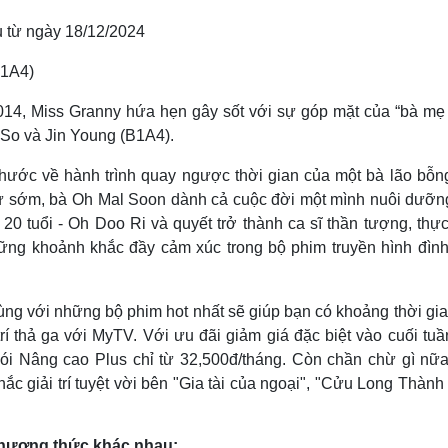
u từ ngày 18/12/2024
B1A4)
14, Miss Granny hứa hẹn gây sốt với sự góp mặt của “bà mẹ
 So và Jin Young (B1A4).
hước về hành trình quay ngược thời gian của một bà lão bỗn
 từ sớm, bà Oh Mal Soon dành cả cuộc đời một mình nuôi dưỡn
i 20 tuổi - Oh Doo Ri và quyết trở thành ca sĩ thần tượng, thự
ng khoảnh khắc đầy cảm xúc trong bộ phim truyền hình đìn
g với những bộ phim hot nhất sẽ giúp bạn có khoảng thời gia
trí thả ga với MyTV. Với ưu đãi giảm giá đặc biệt vào cuối tuầ
i Nâng cao Plus chỉ từ 32,500đ/tháng. Còn chần chừ gì nữa
 giải trí tuyệt vời bên "Gia tài của ngoại", "Cửu Long Thành 
phương thức khác nhau: