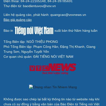
Điện thoại: 84-24-22105148, 84-24-39785691
Thư điện tử: baodientuvov@vov.vn
Liên hệ quảng cáo, phát hành: quangcao@vovnews.vn
Báo giá quảng cáo
Báo in
xuất bản thứ Năm hàng tuần
Tổng Biên tập: NGÔ THIỆU PHONG
Phó Tổng Biên tập: Phạm Công Hân, Đặng Thị Khanh, Giang
Trung Sơn, Nguyễn Tuyết Yến
Cơ quan chủ quản: ĐÀI TIẾNG NÓI VIỆT NAM
Không được sao chép lại bất kỳ thông tin nào từ website này khi
chưa có sự đồng ý bằng văn bản của Báo Điện tử Tiếng nói Việt