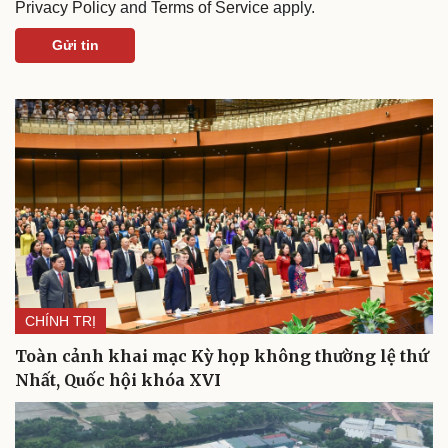
Privacy Policy
and
Terms of Service
apply.
Gửi tin
Văn hóa
Giải trí
Sân khấu - Điện ảnh
Nghệ sĩ
Văn học
Thời trang
Âm nhạc
Sao Việt
Di sản
CHÍNH TRỊ
Toàn cảnh khai mạc Kỳ họp không thường lệ thứ
Nhất, Quốc hội khóa XVI