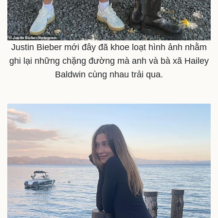
Thế giới
Multimedia
Justin Bieber mới đây đã khoe loạt hình ảnh nhằm
Quan sát
Video
ghi lại những chặng đường mà anh và bà xã Hailey
Cuộc sống đó đây
Ảnh
Hồ sơ
E-Magazine
Baldwin cùng nhau trải qua.
Infographic