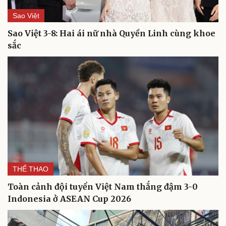
Săn Tour
Đọc truyện đêm khuya
Sao Việt
check-in
Cửa sổ tình yêu
Kể chuyện cho bé
Sao Việt 3-8: Hai ái nữ nhà Quyền Linh cùng khoe
Hạt giống tâm hồn
sắc
THỂ THAO
Toàn cảnh đội tuyển Việt Nam thắng đậm 3-0
Indonesia ở ASEAN Cup 2026