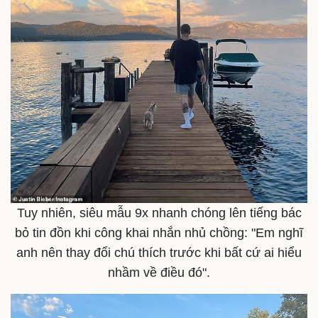
Tuy nhiên, siêu mẫu 9x nhanh chóng lên tiếng bác
bỏ tin đồn khi công khai nhắn nhủ chồng: "Em nghĩ
anh nên thay đổi chú thích trước khi bất cứ ai hiểu
Doanh nghiệp
Công nghệ
nhầm về điều đó".
Thông tin doanh nghiệp
Sành điệu
Doanh nghiệp 24h
Tin Công nghệ
Doanh nhân
Trải nghiệm