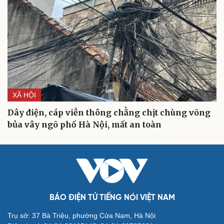
XÃ HỘI
Dây điện, cáp viễn thông chằng chịt chùng võng
bủa vây ngõ phố Hà Nội, mất an toàn
Cải chính
BÁO ĐIỆN TỬ TIẾNG NÓI VIỆT NAM
Trụ sở: 37 Bà Triệu, phường Cửa Nam, Hà Nội