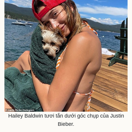
Pháp luật
Quân sự - Quốc phòng
Vụ án
Vũ khí
Tin nóng
Việt Nam
Tư vấn luật
Phân tích
Hailey Baldwin tươi tắn dưới góc chụp của Justin
Bieber.