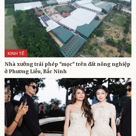
KINH TẾ
Nhà xưởng trái phép "mọc" trên đất nông nghiệp
ở Phương Liễu, Bắc Ninh
Du lịch
Podcast
Tư vấn
Câu chuyện thời sự