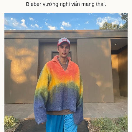
Bieber vướng nghi vấn mang thai.
Sức khỏe
Đời sống
Dinh dưỡng - món ngon
Nhà đẹp
Cây thuốc
Blog
Sản phụ khoa
Tình yêu - Gia đình
Nhi khoa
Nam khoa
Làm đẹp - giảm cân
Phòng mạch online
Ăn sạch sống khỏe