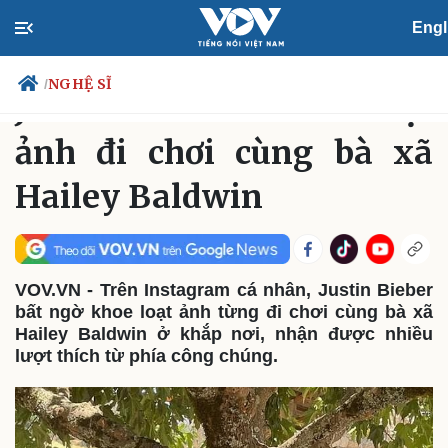
Engl
GIẢI TRÍ
NGHỆ SĨ
Thứ Tư, 17:19, 04/08/2021
NGHỆ SĨ
/
Justin Bieber khoe loạt
ảnh đi chơi cùng bà xã
Hailey Baldwin
Chính trị
Xã hội
Đảng
Tin 24h
Tổ chức nhân sự
Dự báo thời tiết
Quốc hội
Giáo dục
Nhận diện sự thật
Dấu ấn VOV
VOV.VN - Trên Instagram cá nhân, Justin Bieber
Việc làm
bất ngờ khoe loạt ảnh từng đi chơi cùng bà xã
Biển đảo
Hailey Baldwin ở khắp nơi, nhận được nhiều
lượt thích từ phía công chúng.