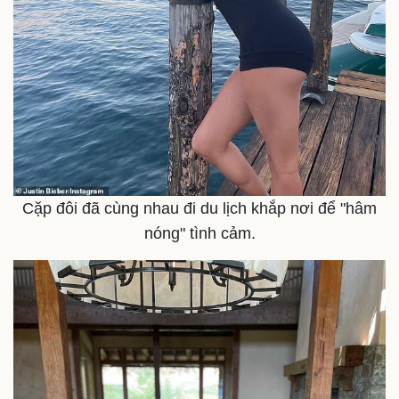
Cặp đôi đã cùng nhau đi du lịch khắp nơi để "hâm
nóng" tình cảm.
Kinh tế
Thị trường
Bất động sản
Giá vàng
Khởi nghiệp
Tiêu dùng
Tỷ giá