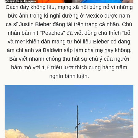
Cách đây không lâu, mạng xã hội bùng nổ vì những
bức ảnh trong kì nghỉ dưỡng ở Mexico được nam
Thể thao
Ô tô - Xe máy
ca sĩ Justin Bieber đăng tải trên trang cá nhân. Chủ
Bóng đá
Ô tô
Lịch thi đấu bóng đá
Xe máy
nhân bản hit "Peaches" đã viết dòng chú thích "bố
Thế giới thể thao
Tư vấn
và mẹ" khiến dân mạng tự hỏi liệu Bieber có đang
eSports
ám chỉ anh và Baldwin sắp làm cha mẹ hay không.
Hậu trường
Bài viết nhanh chóng thu hút sự chú ý của người
hâm mộ với 1,6 triệu lượt thích cùng hàng trăm
nghìn bình luận.