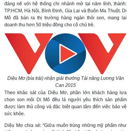
đáng nể với hệ thống chi nhánh mở tại năm tỉnh, thành:
TP.HCM, Hà Nội, Bình Định, Gia Lai và Buôn Ma Thuột. Di
Mô đã bán ra thị trường hàng ngàn thỏi son, mang lại
doanh thu hơn 50 triệu đồng cho cô chủ trẻ.
Kinh tế
Thị trường
Bất động sản
Giá vàng
Khởi nghiệp
Tiêu dùng
Tỷ giá
Diệu Mơ (bìa trái) nhận giải thưởng Tài năng Lương Văn
Chứng khoán
Can 2015
Giá cà phê
Theo khảo sát của Diệu Mơ, phần lớn khách hàng lựa
chọn son môi Di Mô đều là người yêu thích sản phẩm
được làm thủ công và đặc biệt quan tâm đến việc bảo vệ
sức khỏe.
Diệu Mơ chia sẻ: “Giữa muôn trùng những mỹ phẩm như