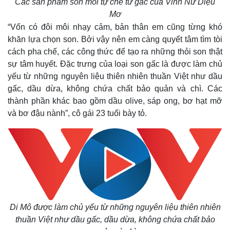
Các sản phẩm son môi tự chế từ gấc của Vinh Nữ Diệu
Quan sát
Video
Mơ
Cuộc sống đó đây
Ảnh
“Vốn có đôi môi nhạy cảm, bản thân em cũng từng khó
Hồ sơ
E-Magazine
khăn lựa chọn son. Bởi vậy nên em càng quyết tâm tìm tòi
Infographic
cách pha chế, các công thức để tạo ra những thỏi son thật
sự tâm huyết. Đặc trưng của loại son gấc là được làm chủ
yếu từ những nguyên liệu thiên nhiên thuần Việt như dầu
gấc, dầu dừa, không chứa chất bảo quản và chì. Các
thành phần khác bao gồm dầu olive, sáp ong, bơ hạt mỡ
và bơ đậu nành”, cô gái 23 tuổi bày tỏ.
Di Mô được làm chủ yếu từ những nguyên liệu thiên nhiên
thuần Việt như dầu gấc, dầu dừa, không chứa chất bảo