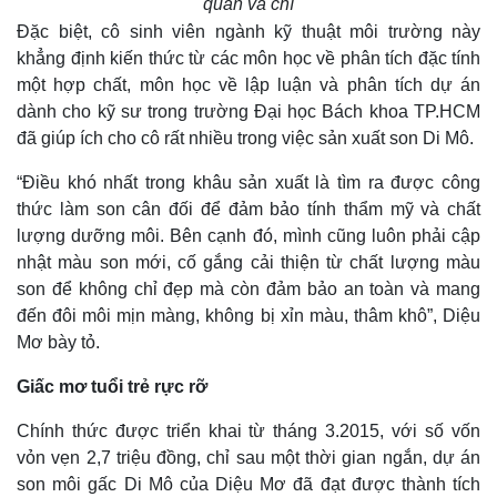
quản và chì
Đặc biệt, cô sinh viên ngành kỹ thuật môi trường này
khẳng định kiến thức từ các môn học về phân tích đặc tính
một hợp chất, môn học về lập luận và phân tích dự án
dành cho kỹ sư trong trường Đại học Bách khoa TP.HCM
đã giúp ích cho cô rất nhiều trong việc sản xuất son Di Mô.
“Điều khó nhất trong khâu sản xuất là tìm ra được công
thức làm son cân đối để đảm bảo tính thẩm mỹ và chất
lượng dưỡng môi. Bên cạnh đó, mình cũng luôn phải cập
nhật màu son mới, cố gắng cải thiện từ chất lượng màu
son để không chỉ đẹp mà còn đảm bảo an toàn và mang
đến đôi môi mịn màng, không bị xỉn màu, thâm khô”, Diệu
Mơ bày tỏ.
Giấc mơ tuổi trẻ rực rỡ
Chính thức được triển khai từ tháng 3.2015, với số vốn
vỏn vẹn 2,7 triệu đồng, chỉ sau một thời gian ngắn, dự án
son môi gấc Di Mô của Diệu Mơ đã đạt được thành tích