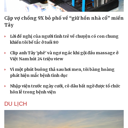
Cặp vợ chồng 9X bỏ phố về “giữ hồn nhà cổ” miền
Tây
Lời đề nghị của người tình trẻ về chuyện có con chung
khiến tôi bế tắc ở tuổi 80
Clip anh Tây 'phê' và ngơ ngác khi gội đầu massage ở
Việt Nam hút 24 triệu view
Vì một phút buông thả sau hơi men, tôi bàng hoàng
phát hiện mắc bệnh tình dục
Nhập viện trước ngày cưới, cô dâu bất ngờ được tổ chức
hôn lễ trong bệnh viện
DU LỊCH
Cải chính