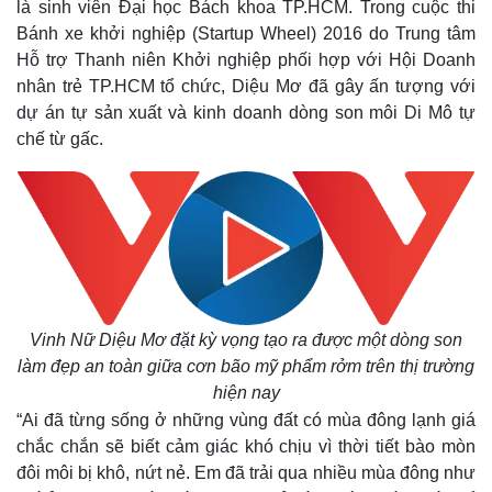
là sinh viên Đại học Bách khoa TP.HCM. Trong cuộc thi
Bánh xe khởi nghiệp (Startup Wheel) 2016 do Trung tâm
Hỗ trợ Thanh niên Khởi nghiệp phối hợp với Hội Doanh
nhân trẻ TP.HCM tổ chức, Diệu Mơ đã gây ấn tượng với
dự án tự sản xuất và kinh doanh dòng son môi Di Mô tự
chế từ gấc.
Vinh Nữ Diệu Mơ đặt kỳ vọng tạo ra được một dòng son
làm đẹp an toàn giữa cơn bão mỹ phẩm rởm trên thị trường
hiện nay
“Ai đã từng sống ở những vùng đất có mùa đông lạnh giá
chắc chắn sẽ biết cảm giác khó chịu vì thời tiết bào mòn
đôi môi bị khô, nứt nẻ. Em đã trải qua nhiều mùa đông như