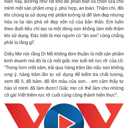
hiện nay, dường như rất khó để phân biệt và chọn lựa cho
mình một sản phẩm ưng ý, phù hợp, an toàn. Thậm chí, đôi
khi chúng ta sử dụng mỹ phẩm tưởng là để làm đẹp nhưng
hóa ra lại tàn phá vẻ đẹp vốn có của bản thân. Em luôn
theo đuổi tiêu chí tạo ra một dòng son không làm môi thâm
khi sử dụng. Đặc biệt là mọi người có “ăn son” cũng chẳng
phải lo lắng gì”.
Diệu Mơ nói rằng Di Mô không đơn thuần là một sản phẩm
kinh doanh mà đó là cả một giấc mơ tuổi trẻ rực rỡ của cô:
“Trong hơn một năm, trải qua hàng trăm lần nấu son không
ưng ý, hàng trăm lần tự sử dụng để kiểm tra chất lượng,
xem độ lì, độ bám, độ lên màu của son… em cảm thấy tự
hào vì mình đã làm được! Giấc mơ có thể làm cho những
cô gái Việt thêm rực rỡ cuối cùng cũng thành hiện thực”.