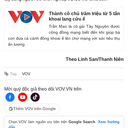
Tin nóng
Việt Nam
Tư vấn luật
Phân tích
Thành cô chủ trăm triệu từ 5 tấn
khoai lang cứu ế
Trần Mao là cô gái Tây Nguyên được
cộng đồng mạng biết đến khi giúp bà
con đưa cả cánh đồng khoai ế lên chợ mạng với sức tiêu thụ
ấn tượng.
Theo Linh San/Thanh Niên
Tag:
VOV
Mời quý độc giả theo dõi VOV.VN trên
Thêm VOV trên Google
Chọn VOV làm nguồn ưu tiên trên
Google Search
.
Xem hướng
dẫn.