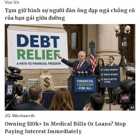
Sức khỏe
Đời sống
Dinh dưỡng - món ngon
Nhà đẹp
Cây thuốc
Blog
Sản phụ khoa
Tình yêu - Gia đình
Nhi khoa
Nam khoa
Làm đẹp - giảm cân
Phòng mạch online
Ăn sạch sống khỏe