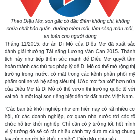
Theo Diệu Mơ, son gấc có đặc điểm không chì, không
chứa chất bảo quản, dưỡng mềm môi, làm sáng màu môi,
an toàn cho người dùng
Tháng 11/2015, dự án Di Mô của Diệu Mơ đã xuất sắc
dành giải thưởng Tài năng Lương Văn Can 2015. Thành
tích này như tiếp thêm sức mạnh để Diệu Mơ quyết tâm
hoàn thành các thủ tục pháp lý để Di Mô có thể mở rộng thị
trường trong nước, có mặt trong các kênh phân phối mỹ
phẩm online và hệ sống siêu thị. Ước mơ “xa xôi” hơn nữa
của Diệu Mơ là Di Mô có thể vươn thị trường quốc tế với
vai trò là một loại son riêng biệt đến từ đất nước Việt Nam.
“Các bạn trẻ khởi nghiệp như em hiện nay có rất nhiều cơ
hội, từ các doanh nghiệp, cơ quan nhà nước tới các tổ
chức hỗ trợ khởi nghiệp. Chỉ cần có ý tưởng tốt, hết mình
Pháp luật
Quân sự - Quốc phòng
vì ý tưởng đó sẽ có rất nhiều cánh tay đưa ra cùng chung
Vụ án
Vũ khí
tay cùng người trẻ khởi nghiệp”, Diệu Mơ chia sẻ./.