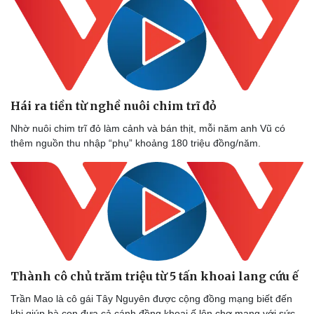
Văn học
Thời trang
Âm nhạc
Sao Việt
Di sản
Hái ra tiền từ nghề nuôi chim trĩ đỏ
Nhờ nuôi chim trĩ đỏ làm cảnh và bán thịt, mỗi năm anh Vũ có
thêm nguồn thu nhập “phụ” khoảng 180 triệu đồng/năm.
Thành cô chủ trăm triệu từ 5 tấn khoai lang cứu ế
Trần Mao là cô gái Tây Nguyên được cộng đồng mạng biết đến
khi giúp bà con đưa cả cánh đồng khoai ế lên chợ mạng với sức