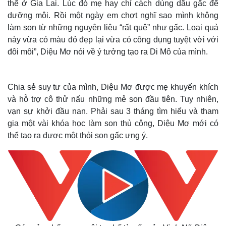
thế ở Gia Lai. Lúc đó mẹ hay chỉ cách dùng dầu gấc để
dưỡng môi. Rồi một ngày em chợt nghĩ sao mình không
làm son từ những nguyên liệu “rất quê” như gấc. Loại quả
này vừa có màu đỏ đẹp lại vừa có công dụng tuyệt vời với
đôi môi”, Diệu Mơ nói về ý tưởng tạo ra Di Mô của mình.
Chia sẻ suy tư của mình, Diệu Mơ được mẹ khuyến khích
và hỗ trợ cô thử nấu những mẻ son đầu tiên. Tuy nhiên,
vạn sự khởi đầu nan. Phải sau 3 tháng tìm hiểu và tham
gia một vài khóa học làm son thủ công, Diệu Mơ mới có
thể tạo ra được một thỏi son gấc ưng ý.
Thế giới
Multimedia