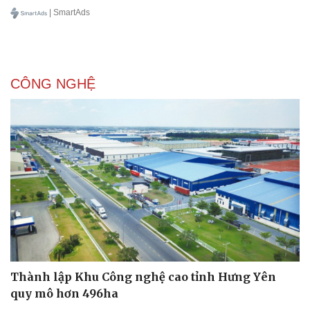
| SmartAds
CÔNG NGHỆ
Du lịch
Podcast
Tư vấn
Câu chuyện thời sự
Săn Tour
Đọc truyện đêm khuya
check-in
Cửa sổ tình yêu
Kể chuyện cho bé
Hạt giống tâm hồn
Thành lập Khu Công nghệ cao tỉnh Hưng Yên
quy mô hơn 496ha