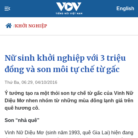
English
KHỞI NGHIỆP
/
Nữ sinh khởi nghiệp với 3 triệu
Chính trị
Xã hội
Đảng
Tin 24h
đồng và son môi tự chế từ gấc
Tổ chức nhân sự
Dự báo thời tiết
Quốc hội
Giáo dục
Thứ Ba, 06:29, 04/10/2016
Nhận diện sự thật
Dấu ấn VOV
Việc làm
Ý tưởng tạo ra một thỏi son tự chế từ gấc của Vinh Nữ
Biển đảo
Diệu Mơ nhen nhóm từ những mùa đông lạnh giá trên
quê hương cô.
Son “nhà quê”
Vinh Nữ Diệu Mơ (sinh năm 1993, quê Gia Lai) hiện đang