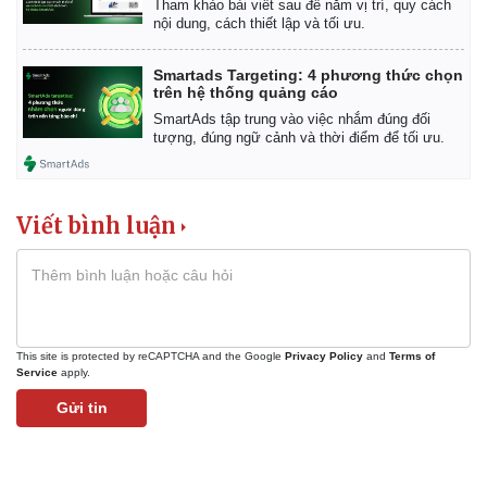
Tham khảo bài viết sau để nắm vị trí, quy cách
nội dung, cách thiết lập và tối ưu.
Smartads Targeting: 4 phương thức chọn
trên hệ thống quảng cáo
SmartAds tập trung vào việc nhắm đúng đối
tượng, đúng ngữ cảnh và thời điểm để tối ưu.
Thể thao
Ô tô - Xe máy
Bóng đá
Ô tô
Lịch thi đấu bóng đá
Xe máy
Viết bình luận
Thế giới thể thao
Tư vấn
eSports
Hậu trường
This site is protected by reCAPTCHA and the Google
Privacy Policy
and
Terms of
Service
apply.
Gửi tin