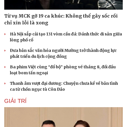
Từ vụ MCK gỡ 19 ca khúc: Không thể gây sốc rồi
chỉ xin lỗi là xong
Du lịch
Podcast
Tư vấn
Câu chuyện thời sự
Hà Nội sắp cải tạo 131 vòm cầu đá: Đánh thức di sản giữa
Săn Tour
Đọc truyện đêm khuya
lòng phố cổ
check-in
Cửa sổ tình yêu
Kể chuyện cho bé
Đưa bản sắc văn hóa người Mường trở thành động lực
Hạt giống tâm hồn
phát triển du lịch cộng đồng
Ba phim Việt cùng “đổ bộ” phòng vé tháng 8, đối đầu
loạt bom tấn ngoại
Thanh âm vượt đại dương: Chuyện chưa kể về bản tình
ca từ chốn ngục tù Côn Đảo
GIẢI TRÍ