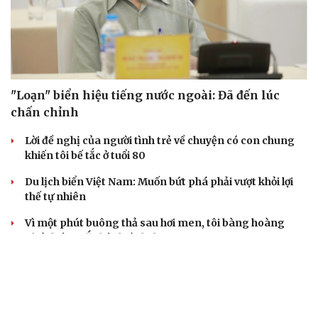
"Loạn" biển hiệu tiếng nước ngoài: Đã đến lúc
chấn chỉnh
Lời đề nghị của người tình trẻ về chuyện có con chung
khiến tôi bế tắc ở tuổi 80
Du lịch biển Việt Nam: Muốn bứt phá phải vượt khỏi lợi
thế tự nhiên
Vì một phút buông thả sau hơi men, tôi bàng hoàng
phát hiện mắc bệnh tình dục
Ranh giới mong manh giữa hài hước và phản cảm
BẤT ĐỘNG SẢN