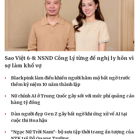
Sao Việt 6-8: NSND Công Lý từng đề nghị ly hôn vì
sợ làm khổ vợ
Blackpink làm điều khiến người hâm mộ bất ngờ trước
thềm kỷ niệm 10 năm thành lập
Nữ chính AI ở Trung Quốc gây sốt với mức phí quảng cáo
hàng tỷ đồng
Dàn người đẹp Gen Z gây bất ngờ khi ứng xử về AI tại
cuộc thi Hoa hậu
“Ngọc Nữ Trời Nam”- bộ sưu tập thời trang ấn tượng của
NTK trẻ Đỗ Quang Trường