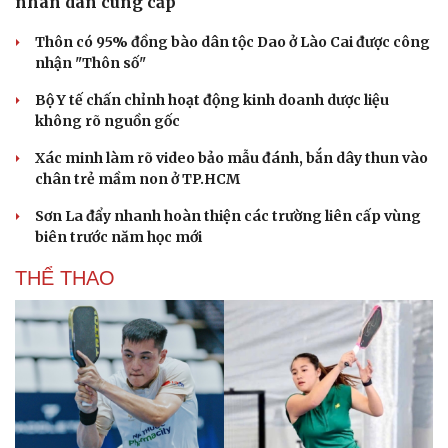
nhân dân cung cấp
Thôn có 95% đồng bào dân tộc Dao ở Lào Cai được công
nhận "Thôn số"
Bộ Y tế chấn chỉnh hoạt động kinh doanh dược liệu
không rõ nguồn gốc
Xác minh làm rõ video bảo mẫu đánh, bắn dây thun vào
chân trẻ mầm non ở TP.HCM
Sơn La đẩy nhanh hoàn thiện các trường liên cấp vùng
biên trước năm học mới
THỂ THAO