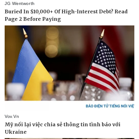
Vụ án
Vũ khí
Tin nóng
Việt Nam
Tư vấn luật
Phân tích