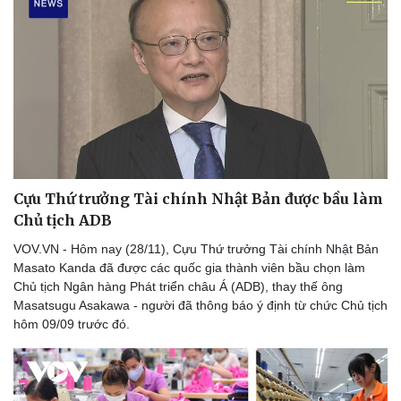
Cựu Thứ trưởng Tài chính Nhật Bản được bầu làm
Chủ tịch ADB
VOV.VN - Hôm nay (28/11), Cựu Thứ trưởng Tài chính Nhật Bản
Masato Kanda đã được các quốc gia thành viên bầu chọn làm
Chủ tịch Ngân hàng Phát triển châu Á (ADB), thay thế ông
Thể thao
Ô tô - Xe máy
Masatsugu Asakawa - người đã thông báo ý định từ chức Chủ tịch
Bóng đá
Ô tô
hôm 09/09 trước đó.
Lịch thi đấu bóng đá
Xe máy
Thế giới thể thao
Tư vấn
eSports
Hậu trường