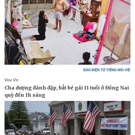
Kinh tế
Thị trường
Bất động sản
Giá vàng
Khởi nghiệp
Tiêu dùng
Tỷ giá
Chứng khoán
Giá cà phê