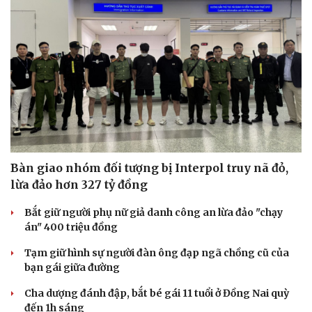
Văn hóa
Giải trí
Sân khấu - Điện ảnh
Nghệ sĩ
Văn học
Thời trang
Âm nhạc
Sao Việt
Bàn giao nhóm đối tượng bị Interpol truy nã đỏ,
Di sản
lừa đảo hơn 327 tỷ đồng
Bắt giữ người phụ nữ giả danh công an lừa đảo "chạy
án" 400 triệu đồng
Tạm giữ hình sự người đàn ông đạp ngã chồng cũ của
bạn gái giữa đường
Cha dượng đánh đập, bắt bé gái 11 tuổi ở Đồng Nai quỳ
đến 1h sáng