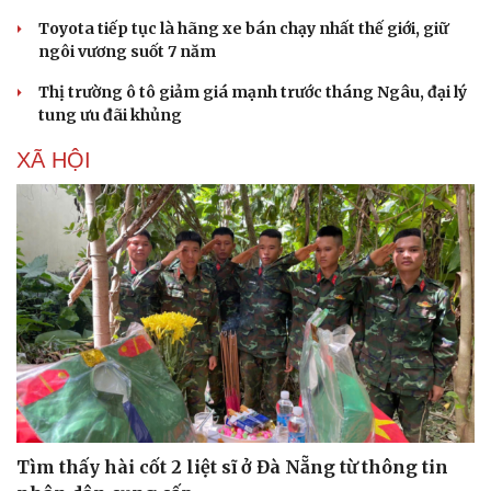
Toyota tiếp tục là hãng xe bán chạy nhất thế giới, giữ
ngôi vương suốt 7 năm
Thị trường ô tô giảm giá mạnh trước tháng Ngâu, đại lý
tung ưu đãi khủng
XÃ HỘI
Sức khỏe
Đời sống
Dinh dưỡng - món ngon
Nhà đẹp
Cây thuốc
Blog
Sản phụ khoa
Tình yêu - Gia đình
Nhi khoa
Nam khoa
Làm đẹp - giảm cân
Phòng mạch online
Ăn sạch sống khỏe
Tìm thấy hài cốt 2 liệt sĩ ở Đà Nẵng từ thông tin