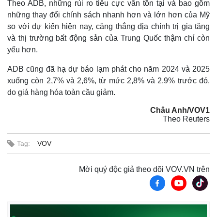
Theo ADB, những rủi ro tiêu cực vẫn tồn tại và bao gồm
những thay đổi chính sách nhanh hơn và lớn hơn của Mỹ
so với dự kiến ​​hiện nay, căng thẳng địa chính trị gia tăng
và thị trường bất động sản của Trung Quốc thậm chí còn
yếu hơn.
ADB cũng đã hạ dự báo lạm phát cho năm 2024 và 2025
Thế giới
Multimedia
xuống còn 2,7% và 2,6%, từ mức 2,8% và 2,9% trước đó,
Quan sát
Video
Cuộc sống đó đây
Ảnh
do giá hàng hóa toàn cầu giảm.
Hồ sơ
E-Magazine
Châu Anh/VOV1
Infographic
Theo Reuters
Tag:
VOV
Mời quý độc giả theo dõi VOV.VN trên