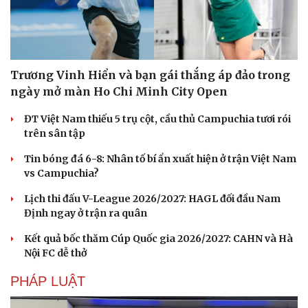
Trương Vinh Hiển và bạn gái thắng áp đảo trong
ngày mở màn Ho Chi Minh City Open
ĐT Việt Nam thiếu 5 trụ cột, cầu thủ Campuchia tươi rói
trên sân tập
Tin bóng đá 6-8: Nhân tố bí ẩn xuất hiện ở trận Việt Nam
vs Campuchia?
Lịch thi đấu V-League 2026/2027: HAGL đối đầu Nam
Định ngay ở trận ra quân
Kết quả bốc thăm Cúp Quốc gia 2026/2027: CAHN và Hà
Nội FC dễ thở
PHÁP LUẬT