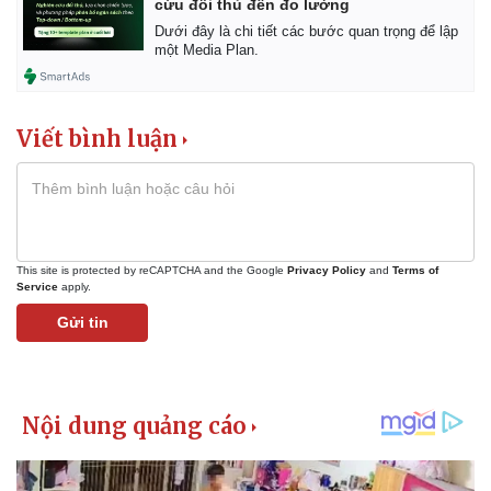
cứu đối thủ đến đo lường
Dưới đây là chi tiết các bước quan trọng để lập
một Media Plan.
Viết bình luận
This site is protected by reCAPTCHA and the Google
Privacy Policy
and
Terms of
Service
apply.
Gửi tin