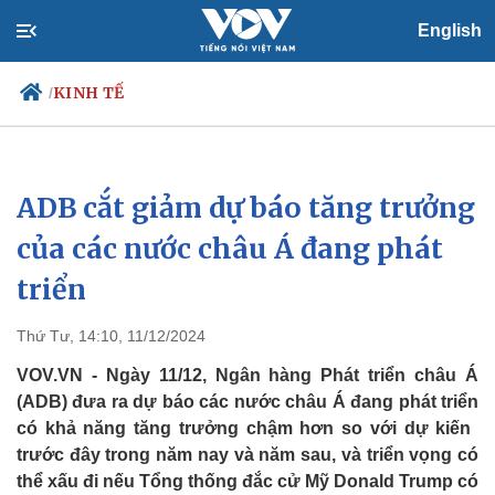
English
KINH TẾ
/
ADB cắt giảm dự báo tăng trưởng
Chính trị
Xã hội
Đảng
Tin 24h
của các nước châu Á đang phát
Tổ chức nhân sự
Dự báo thời tiết
triển
Quốc hội
Giáo dục
Nhận diện sự thật
Dấu ấn VOV
Việc làm
Thứ Tư, 14:10, 11/12/2024
Biển đảo
VOV.VN - Ngày 11/12, Ngân hàng Phát triển châu Á
(ADB) đưa ra dự báo các nước châu Á đang phát triển
có khả năng tăng trưởng chậm hơn so với dự kiến ​​
trước đây trong năm nay và năm sau, và triển vọng có
thể xấu đi nếu Tổng thống đắc cử Mỹ Donald Trump có