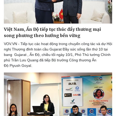
Doanh nghiệp
Công nghệ
Việt Nam, Ấn Độ tiếp tục thúc đẩy thương mại
Thông tin doanh nghiệp
Sành điệu
song phương theo hướng bền vững
Doanh nghiệp 24h
Tin Công nghệ
Doanh nhân
Trải nghiệm
VOV.VN - Tiếp tục các hoạt động trong chuyến công tác và dự Hội
Vì cộng đồng
Chuyển đổi số
nghị Thượng đỉnh toàn cầu Gujarat Đầy sức sống lần thứ 10 tại
bang Gujarat , Ấn Độ, chiều tối ngày 10/1, Phó Thủ tướng Chính
phủ Trần Lưu Quang đã tiếp Bộ trưởng Công thương Ấn
Độ Piyush Goyal.