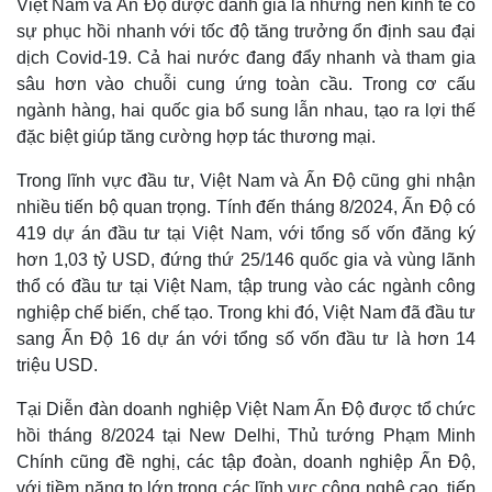
Việt Nam và Ấn Độ được đánh giá là những nền kinh tế có
Giá cà phê
sự phục hồi nhanh với tốc độ tăng trưởng ổn định sau đại
dịch Covid-19. Cả hai nước đang đẩy nhanh và tham gia
sâu hơn vào chuỗi cung ứng toàn cầu. Trong cơ cấu
ngành hàng, hai quốc gia bổ sung lẫn nhau, tạo ra lợi thế
đặc biệt giúp tăng cường hợp tác thương mại.
Trong lĩnh vực đầu tư, Việt Nam và Ấn Độ cũng ghi nhận
nhiều tiến bộ quan trọng. Tính đến tháng 8/2024, Ấn Độ có
419 dự án đầu tư tại Việt Nam, với tổng số vốn đăng ký
hơn 1,03 tỷ USD, đứng thứ 25/146 quốc gia và vùng lãnh
thổ có đầu tư tại Việt Nam, tập trung vào các ngành công
nghiệp chế biến, chế tạo. Trong khi đó, Việt Nam đã đầu tư
sang Ấn Độ 16 dự án với tổng số vốn đầu tư là hơn 14
triệu USD.
Tại Diễn đàn doanh nghiệp Việt Nam Ấn Độ được tổ chức
hồi tháng 8/2024 tại New Delhi, Thủ tướng Phạm Minh
Chính cũng đề nghị, các tập đoàn, doanh nghiệp Ấn Độ,
với tiềm năng to lớn trong các lĩnh vực công nghệ cao, tiếp