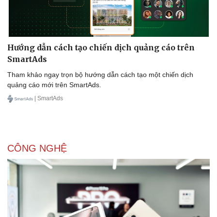
Hướng dẫn cách tạo chiến dịch quảng cáo trên
SmartAds
Sức khỏe
Đời sống
Tham khảo ngay trọn bộ hướng dẫn cách tạo một chiến dịch
quảng cáo mới trên SmartAds.
Dinh dưỡng - món ngon
Nhà đẹp
Cây thuốc
Blog
| SmartAds
Sản phụ khoa
Tình yêu - Gia đình
Nhi khoa
Nam khoa
Làm đẹp - giảm cân
CÔNG NGHỆ
Phòng mạch online
Ăn sạch sống khỏe