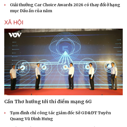
Giải thưởng Car Choice Awards 2026 có thay đổi ở hạng
mục Dấu ấn của năm
XÃ HỘI
Văn hóa
Giải trí
Sân khấu - Điện ảnh
Nghệ sĩ
Văn học
Thời trang
Cần Thơ hướng tới thí điểm mạng 6G
Âm nhạc
Sao Việt
Di sản
Tạm đình chỉ công tác giám đốc Sở GD&ĐT Tuyên
Quang Vũ Đình Hưng