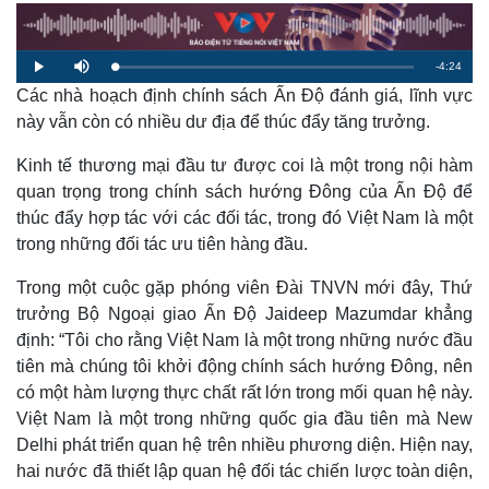
R
-
4:24
L
P
M
o
l
u
a
Các nhà hoạch định chính sách Ấn Độ đánh giá, lĩnh vực
a
t
e
d
y
e
e
này vẫn còn có nhiều dư địa để thúc đẩy tăng trưởng.
d
m
:
1
.
Kinh tế thương mại đầu tư được coi là một trong nội hàm
a
5
5
quan trọng trong chính sách hướng Đông của Ấn Độ để
%
i
thúc đẩy hợp tác với các đối tác, trong đó Việt Nam là một
n
trong những đối tác ưu tiên hàng đầu.
i
Trong một cuộc gặp phóng viên Đài TNVN mới đây, Thứ
n
trưởng Bộ Ngoại giao Ấn Độ Jaideep Mazumdar khẳng
g
định: “Tôi cho rằng Việt Nam là một trong những nước đầu
T
tiên mà chúng tôi khởi động chính sách hướng Đông, nên
có một hàm lượng thực chất rất lớn trong mối quan hệ này.
i
Việt Nam là một trong những quốc gia đầu tiên mà New
m
Delhi phát triển quan hệ trên nhiều phương diện. Hiện nay,
e
hai nước đã thiết lập quan hệ đối tác chiến lược toàn diện,