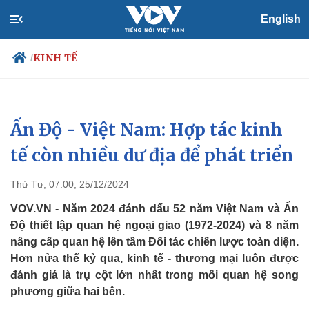
English
KINH TẾ
/
Ấn Độ - Việt Nam: Hợp tác kinh
Chính trị
Xã hội
Đảng
Tin 24h
tế còn nhiều dư địa để phát triển
Tổ chức nhân sự
Dự báo thời tiết
Quốc hội
Giáo dục
Thứ Tư, 07:00, 25/12/2024
Nhận diện sự thật
Dấu ấn VOV
Việc làm
VOV.VN - Năm 2024 đánh dấu 52 năm Việt Nam và Ấn
Biển đảo
Độ thiết lập quan hệ ngoại giao (1972-2024) và 8 năm
nâng cấp quan hệ lên tầm Đối tác chiến lược toàn diện.
Hơn nửa thế kỷ qua, kinh tế - thương mại luôn được
đánh giá là trụ cột lớn nhất trong mối quan hệ song
phương giữa hai bên.