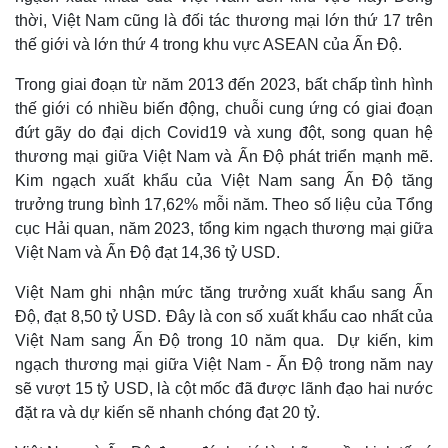
thời, Việt Nam cũng là đối tác thương mại lớn thứ 17 trên
thế giới và lớn thứ 4 trong khu vực ASEAN của Ấn Độ.
Trong giai đoạn từ năm 2013 đến 2023, bất chấp tình hình
thế giới có nhiều biến động, chuỗi cung ứng có giai đoạn
đứt gãy do đại dịch Covid19 và xung đột, song quan hệ
thương mại giữa Việt Nam và Ấn Độ phát triển mạnh mẽ.
Kim ngạch xuất khẩu của Việt Nam sang Ấn Độ tăng
trưởng trung bình 17,62% mỗi năm. Theo số liệu của Tổng
cục Hải quan, năm 2023, tổng kim ngạch thương mại giữa
Việt Nam và Ấn Độ đạt 14,36 tỷ USD.
Việt Nam ghi nhận mức tăng trưởng xuất khẩu sang Ấn
Độ, đạt 8,50 tỷ USD. Đây là con số xuất khẩu cao nhất của
Việt Nam sang Ấn Độ trong 10 năm qua. Dự kiến, kim
Kinh tế
Thị trường
ngạch thương mại giữa Việt Nam - Ấn Độ trong năm nay
Bất động sản
Giá vàng
sẽ vượt 15 tỷ USD, là cột mốc đã được lãnh đạo hai nước
Khởi nghiệp
Tiêu dùng
đặt ra và dự kiến sẽ nhanh chóng đạt 20 tỷ.
Tỷ giá
Chứng khoán