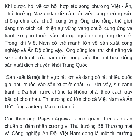
Khi được hỏi về cơ hội hợp tác song phương Việt - Ấn,
Thứ trưởng Mazumdar đề cập tới việc tăng cường sức
chống chịu của chuỗi cung ứng. Ông cho rằng, thế giới
đang tìm cách cải thiện sự vững vàng chuỗi cung ứng và
tránh sự phụ thuộc vào những nguồn cung ứng đơn lẻ.
Trong khi Việt Nam có thế mạnh lớn về sản xuất công
nghiệp và Ấn Độ cũng vậy. Ông cũng loại trừ khả năng về
sự cạnh tranh của hai nước trong việc thu hút hoạt động
sản xuất dịch chuyển khỏi Trung Quốc.
“Sản xuất là một lĩnh vực rất lớn và đang có rất nhiều quốc
gia phụ thuộc vào sản xuất ở châu Á. Bởi vậy, sự cạnh
Thế giới
Multimedia
tranh giữa hai nước chúng ta không phải theo cách gây
Quan sát
Video
bất lợi cho nhau. Thị trường đủ lớn cho cả Việt Nam và Ấn
Cuộc sống đó đây
Ảnh
Độ” - ông Jaideep Mazumdar nói.
Hồ sơ
E-Magazine
Infographic
Còn theo ông Rajesh Agrawal - một quan chức cấp cao
chuẩn bị đảm nhận cương vị Thứ trưởng Bộ Thương mại
và Công nghiệp Ấn Độ, Việt Nam đang là một thị trường