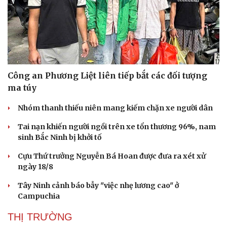
Công an Phương Liệt liên tiếp bắt các đối tượng
ma túy
Nhóm thanh thiếu niên mang kiếm chặn xe người dân
Tai nạn khiến người ngồi trên xe tổn thương 96%, nam
sinh Bắc Ninh bị khởi tố
Cựu Thứ trưởng Nguyễn Bá Hoan được đưa ra xét xử
ngày 18/8
Du lịch
Podcast
Tây Ninh cảnh báo bẫy "việc nhẹ lương cao" ở
Tư vấn
Câu chuyện thời sự
Campuchia
Săn Tour
Đọc truyện đêm khuya
check-in
Cửa sổ tình yêu
THỊ TRƯỜNG
Kể chuyện cho bé