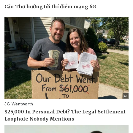
Thể thao
Ô tô - Xe máy
Bóng đá
Ô tô
Lịch thi đấu bóng đá
Xe máy
Thế giới thể thao
Tư vấn
eSports
Hậu trường