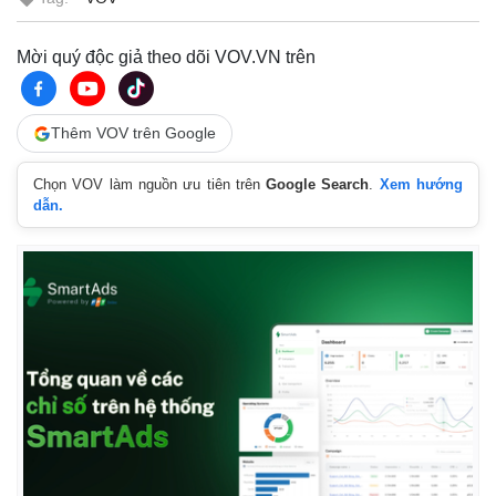
Mời quý độc giả theo dõi VOV.VN trên
Thêm VOV trên Google
Chọn VOV làm nguồn ưu tiên trên
Google Search
.
Xem hướng
dẫn.
Kinh tế
Thị trường
Bất động sản
Giá vàng
Khởi nghiệp
Tiêu dùng
Tỷ giá
Chứng khoán
Giá cà phê