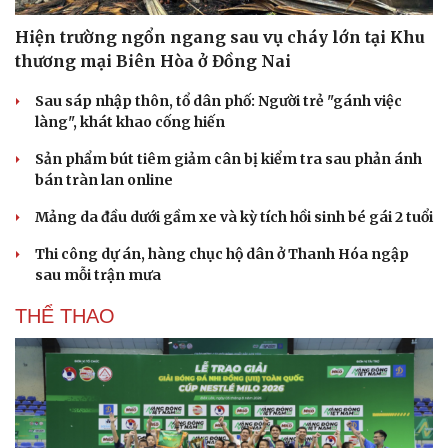
Hiện trường ngổn ngang sau vụ cháy lớn tại Khu
thương mại Biên Hòa ở Đồng Nai
Sau sáp nhập thôn, tổ dân phố: Người trẻ "gánh việc
làng", khát khao cống hiến
Sản phẩm bút tiêm giảm cân bị kiểm tra sau phản ánh
bán tràn lan online
Mảng da đầu dưới gầm xe và kỳ tích hồi sinh bé gái 2 tuổi
Thi công dự án, hàng chục hộ dân ở Thanh Hóa ngập
sau mỗi trận mưa
THỂ THAO