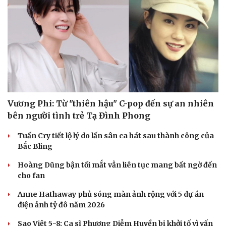
Vương Phi: Từ "thiên hậu" C-pop đến sự an nhiên
bên người tình trẻ Tạ Đình Phong
Tuấn Cry tiết lộ lý do lấn sân ca hát sau thành công của
Bắc Bling
Hoàng Dũng bận tối mắt vẫn liên tục mang bất ngờ đến
cho fan
Anne Hathaway phủ sóng màn ảnh rộng với 5 dự án
điện ảnh tỷ đô năm 2026
Sao Việt 5-8: Ca sĩ Phương Diễm Huyền bị khởi tố vì vấn