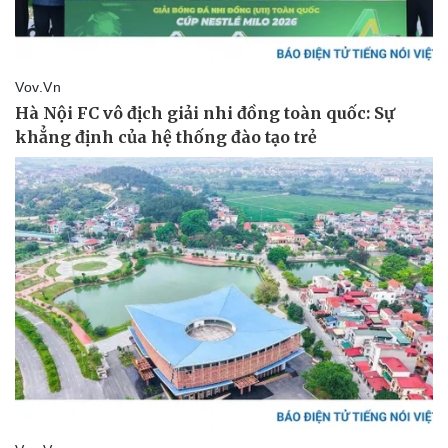
Pháp luật
Quân sự - Quốc phòng
Vụ án
Vũ khí
Tin nóng
Việt Nam
Tư vấn luật
Phân tích