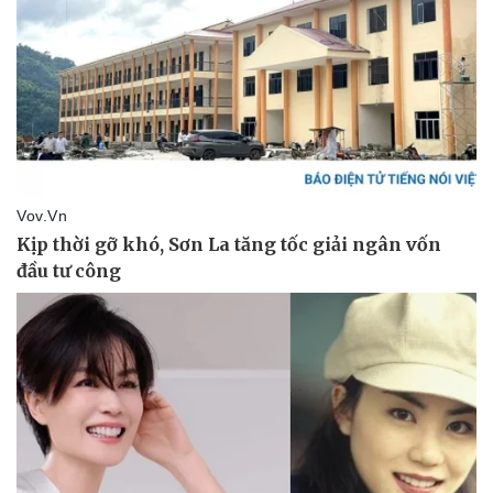
Thể thao
Ô tô - Xe máy
Bóng đá
Ô tô
Lịch thi đấu bóng đá
Xe máy
Thế giới thể thao
Tư vấn
eSports
Hậu trường