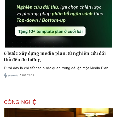
6 bước xây dựng media plan: từ nghiên cứu đối
thủ đến đo lường
Doanh nghiệp
Công nghệ
Dưới đây là chi tiết các bước quan trọng để lập một Media Plan.
Thông tin doanh nghiệp
Sành điệu
| SmartAds
Doanh nghiệp 24h
Tin Công nghệ
Doanh nhân
Trải nghiệm
Vì cộng đồng
Chuyển đổi số
CÔNG NGHỆ