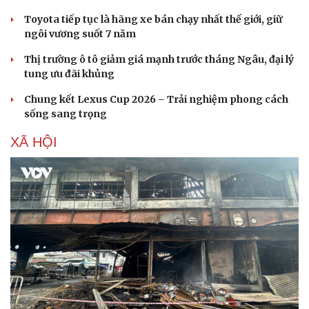
Toyota tiếp tục là hãng xe bán chạy nhất thế giới, giữ
ngôi vương suốt 7 năm
Thị trường ô tô giảm giá mạnh trước tháng Ngâu, đại lý
tung ưu đãi khủng
Chung kết Lexus Cup 2026 – Trải nghiệm phong cách
sống sang trọng
XÃ HỘI
Sức khỏe
Đời sống
Dinh dưỡng - món ngon
Nhà đẹp
Cây thuốc
Blog
Sản phụ khoa
Tình yêu - Gia đình
Nhi khoa
Nam khoa
Làm đẹp - giảm cân
Phòng mạch online
Ăn sạch sống khỏe