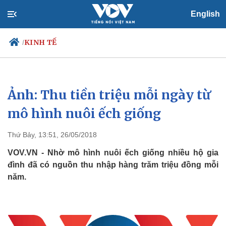
English
KINH TẾ
/
Ảnh: Thu tiền triệu mỗi ngày từ
Chính trị
Xã hội
Đảng
Tin 24h
mô hình nuôi ếch giống
Tổ chức nhân sự
Dự báo thời tiết
Quốc hội
Giáo dục
Thứ Bảy, 13:51, 26/05/2018
Nhận diện sự thật
Dấu ấn VOV
Việc làm
VOV.VN - Nhờ mô hình nuôi ếch giống nhiều hộ gia
Biển đảo
đình đã có nguồn thu nhập hàng trăm triệu đồng mỗi
năm.