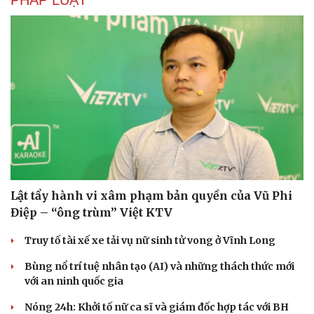
Lật tẩy hành vi xâm phạm bản quyền của Vũ Phi
Điệp – “ông trùm” Việt KTV
Văn hóa
Giải trí
Truy tố tài xế xe tải vụ nữ sinh tử vong ở Vĩnh Long
Sân khấu - Điện ảnh
Nghệ sĩ
Văn học
Thời trang
Bùng nổ trí tuệ nhân tạo (AI) và những thách thức mới
Âm nhạc
Sao Việt
với an ninh quốc gia
Di sản
Nóng 24h: Khởi tố nữ ca sĩ và giám đốc hợp tác với BH