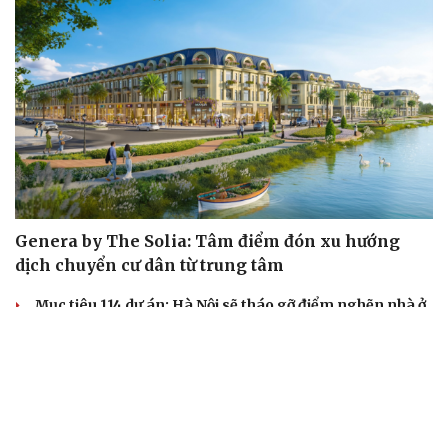
Genera by The Solia: Tâm điểm đón xu hướng
dịch chuyển cư dân từ trung tâm
Mục tiêu 114 dự án: Hà Nội sẽ tháo gỡ điểm nghẽn nhà ở
xã hội ra sao?
TP.HCM rà soát 16 khu đất xây dựng nhà lưu trú công
nhân
Nhà ở cho thuê: Lối mở để bình ổn thị trường và mở rộng
cơ hội an cư