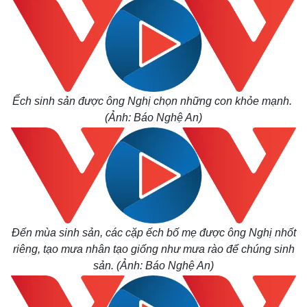
Ếch sinh sản được ông Nghị chọn những con khỏe mạnh.
(Ảnh: Báo Nghệ An)
Thế giới
Multimedia
Quan sát
Video
Cuộc sống đó đây
Ảnh
Hồ sơ
E-Magazine
Infographic
Đến mùa sinh sản, các cặp ếch bố mẹ được ông Nghị nhốt
riêng, tạo mưa nhân tạo giống như mưa rào để chúng sinh
sản.
(Ảnh: Báo Nghệ An)