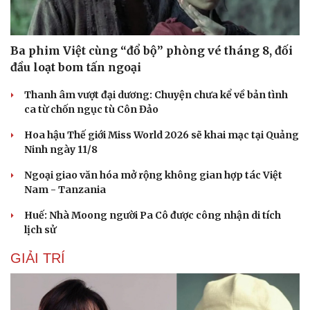
Ba phim Việt cùng “đổ bộ” phòng vé tháng 8, đối
đầu loạt bom tấn ngoại
Thanh âm vượt đại dương: Chuyện chưa kể về bản tình
ca từ chốn ngục tù Côn Đảo
Hoa hậu Thế giới Miss World 2026 sẽ khai mạc tại Quảng
Ninh ngày 11/8
Ngoại giao văn hóa mở rộng không gian hợp tác Việt
Nam - Tanzania
Huế: Nhà Moong người Pa Cô được công nhận di tích
Du lịch
Podcast
lịch sử
Tư vấn
Câu chuyện thời sự
GIẢI TRÍ
Săn Tour
Đọc truyện đêm khuya
check-in
Cửa sổ tình yêu
Kể chuyện cho bé
Hạt giống tâm hồn