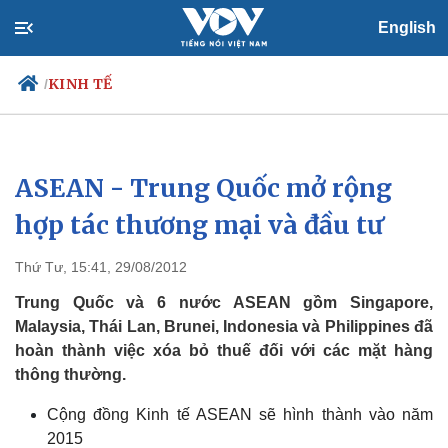
English
KINH TẾ
/
ASEAN - Trung Quốc mở rộng
Chính trị
Xã hội
Đảng
Tin 24h
hợp tác thương mại và đầu tư
Tổ chức nhân sự
Dự báo thời tiết
Quốc hội
Giáo dục
Thứ Tư, 15:41, 29/08/2012
Nhận diện sự thật
Dấu ấn VOV
Việc làm
Trung Quốc và 6 nước ASEAN gồm Singapore,
Biển đảo
Malaysia, Thái Lan, Brunei, Indonesia và Philippines đã
hoàn thành việc xóa bỏ thuế đối với các mặt hàng
thông thường.
Cộng đồng Kinh tế ASEAN sẽ hình thành vào năm
2015