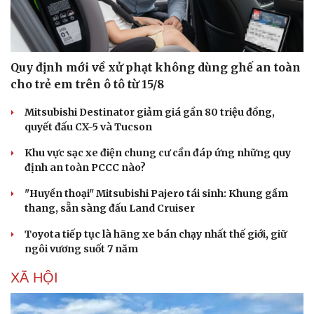
Quy định mới về xử phạt không dùng ghế an toàn
cho trẻ em trên ô tô từ 15/8
Mitsubishi Destinator giảm giá gần 80 triệu đồng,
quyết đấu CX-5 và Tucson
Khu vực sạc xe điện chung cư cần đáp ứng những quy
định an toàn PCCC nào?
"Huyền thoại" Mitsubishi Pajero tái sinh: Khung gầm
Thể thao
Ô tô - Xe máy
thang, sẵn sàng đấu Land Cruiser
Bóng đá
Ô tô
Lịch thi đấu bóng đá
Xe máy
Toyota tiếp tục là hãng xe bán chạy nhất thế giới, giữ
Thế giới thể thao
Tư vấn
ngôi vương suốt 7 năm
eSports
Hậu trường
XÃ HỘI