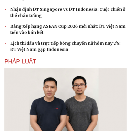
Nhận định ĐT Singapore vs ĐT Indonesia: Cuộc chiến ở
thế chân tường
Doanh nghiệp
Công nghệ
Bảng xếp hạng ASEAN Cup 2026 mới nhất: ĐT Việt Nam
tiến vào bán kết
Thông tin doanh nghiệp
Sành điệu
Doanh nghiệp 24h
Tin Công nghệ
Lịch thi đấu và trực tiếp bóng chuyền nữ hôm nay 7/8:
Doanh nhân
Trải nghiệm
ĐT Việt Nam gặp Indonesia
Vì cộng đồng
Chuyển đổi số
PHÁP LUẬT