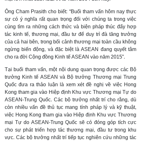
Thế giới
Multimedia
Ông Cham Prasith cho biết: “Buổi tham vấn hôm nay thực
Quan sát
Video
sự có ý nghĩa rất quan trọng đối với chúng ta trong việc
Cuộc sống đó đây
Ảnh
cùng tìm ra những cách thức và biện pháp thúc đẩy hợp
Hồ sơ
E-Magazine
Infographic
tác kinh tế, thương mại, đầu tư để duy trì đà tăng trưởng
của cả hai bên, trong bối cảnh thương mại toàn cầu không
ngừng biến động, và đặc biệt là ASEAN đang quyết tâm
cho ra đời Cộng đồng Kinh tế ASEAN vào năm 2015”.
Tại buổi tham vấn, một nội dung quan trọng được các Bộ
trưởng Kinh tế ASEAN và Bộ trưởng Thương mại Trung
Quốc đưa ra thảo luận là xem xét đề nghị về việc Hong
Kong tham gia vào Hiệp định Khu vực Thương mại Tự do
ASEAN-Trung Quốc. Các bộ trưởng nhất trí cho rằng, dù
còn nhiều vấn đề thủ tục mang tính pháp lý và kỹ thuật,
việc Hong Kong tham gia vào Hiệp định Khu vực Thương
mại Tự do ASEAN-Trung Quốc sẽ có đóng góp tích cực
cho sự phát triển hợp tác thương mại, đầu tư trong khu
vực. Các bộ trưởng nhất trí tiếp tục nghiên cứu những tác