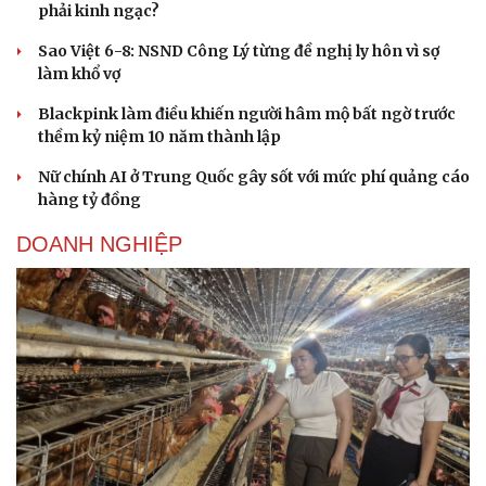
phải kinh ngạc?
Sao Việt 6-8: NSND Công Lý từng đề nghị ly hôn vì sợ
làm khổ vợ
Blackpink làm điều khiến người hâm mộ bất ngờ trước
thềm kỷ niệm 10 năm thành lập
Nữ chính AI ở Trung Quốc gây sốt với mức phí quảng cáo
hàng tỷ đồng
Văn hóa
Giải trí
Sân khấu - Điện ảnh
Nghệ sĩ
DOANH NGHIỆP
Văn học
Thời trang
Âm nhạc
Sao Việt
Di sản