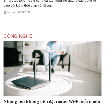
SmartAds tổng hợp 5 công cụ tạo headline quảng cáo bằng AI
giúp tiết kiệm thời gian và tối ưu.
| SmartAds
Pháp luật
Quân sự - Quốc phòng
Vụ án
Vũ khí
Tin nóng
Việt Nam
Tư vấn luật
Phân tích
CÔNG NGHỆ
Những nơi không nên đặt router Wi-Fi nếu muốn