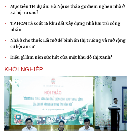
Mục tiêu 114 dự án: Hà Nội sẽ tháo gỡ điểm nghẽn nhà ở
xã hội ra sao?
TP.HCM rà soát 16 khu đất xây dựng nhà lưu trú công
nhân
Nhà ở cho thuê: Lối mở để bình ổn thị trường và mở rộng
cơ hội an cư
Điều gì làm nên sức hút của một khu đô thị xanh?
KHỞI NGHIỆP
Cải chính