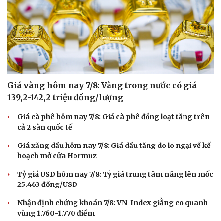
Giá vàng hôm nay 7/8: Vàng trong nước có giá
139,2-142,2 triệu đồng/lượng
Giá cà phê hôm nay 7/8: Giá cà phê đồng loạt tăng trên
cả 2 sàn quốc tế
Giá xăng dầu hôm nay 7/8: Giá dầu tăng do lo ngại về kế
hoạch mở cửa Hormuz
Sức khỏe
Đời sống
Dinh dưỡng - món ngon
Nhà đẹp
Tỷ giá USD hôm nay 7/8: Tỷ giá trung tâm nâng lên mốc
Cây thuốc
Blog
25.463 đồng/USD
Sản phụ khoa
Tình yêu - Gia đình
Nhi khoa
Nhận định chứng khoán 7/8: VN-Index giằng co quanh
Nam khoa
vùng 1.760-1.770 điểm