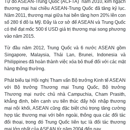
Tự do ASEAN-Trung Quốc (ACFTA) năm 2010, kim ngạch
thương mại hai chiều ASEAN-Trung Quốc đã tăng kỷ lục.
Năm 2011, thương mại giữa hai bên tăng hơn 20% lên con
số 280 tỉ đô la Mỹ. Đây là cơ sở để ASEAN và Trung Quốc
có thể đạt mốc 500 tỉ USD giá trị thương mại song phương
vào năm 2015.
Từ đầu năm 2012, Trung Quốc và 6 nước ASEAN gồm
Singapore, Malaysia, Thái Lan, Brunei, Indonesia và
Philippines đã hoàn thành việc xóa bỏ thuế đối với các mặt
hàng thông thường.
Phát biểu tại Hội nghị Tham vấn Bộ trưởng Kinh tế ASEAN
với Bộ trưởng Thương mại Trung Quốc, Bộ trưởng
Thương mại nước chủ nhà Campuchia, Cham Prasith,
khẳng định, bên cạnh ưu tiên thúc đẩy hội nhập thương
mại nội khối, ASEAN cũng đặc biệt chú trọng tăng cường
hợp tác thương mại với bên ngoài, thông qua các đối tác
đối thoại, trong đó Trung Quốc liên tục là đối tác thương
mại lớn nhất của ASEAN từ năm 2004 đến nay.