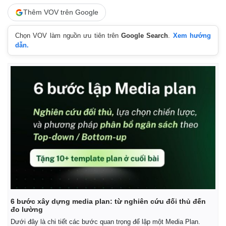
Thêm VOV trên Google
Chọn VOV làm nguồn ưu tiên trên
Google Search
.
Xem hướng
dẫn.
Kinh tế
Thị trường
Bất động sản
Giá vàng
Khởi nghiệp
Tiêu dùng
Tỷ giá
Chứng khoán
Giá cà phê
6 bước xây dựng media plan: từ nghiên cứu đối thủ đến
đo lường
Dưới đây là chi tiết các bước quan trọng để lập một Media Plan.