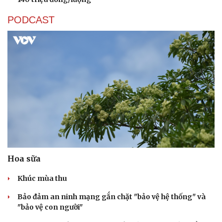
Tư vấn
Câu chuyện thời sự
Săn Tour
Đọc truyện đêm khuya
PODCAST
check-in
Cửa sổ tình yêu
Kể chuyện cho bé
Hạt giống tâm hồn
Hoa sữa
Khúc mùa thu
Bảo đảm an ninh mạng gắn chặt "bảo vệ hệ thống" và
"bảo vệ con người"