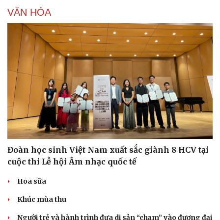
Làm đẹp - giảm cân
VĂN HÓA
Phòng mạch online
Ăn sạch sống khỏe
Đoàn học sinh Việt Nam xuất sắc giành 8 HCV tại
cuộc thi Lễ hội Âm nhạc quốc tế
Hoa sữa
Khúc mùa thu
Người trẻ và hành trình đưa di sản “chạm” vào đương đại