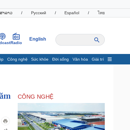
ສາລາວ
/
Русский
/
Español
/
ไทย
English
dcast
Radio
ệp
Công nghệ
Sức khỏe
Đời sống
Văn hóa
Giải trí
inh tế
Thị trường
ất động sản
Giá vàng
hởi nghiệp
Tiêu dùng
Tỷ giá
năm
CÔNG NGHỆ
Chứng khoán
Giá cà phê
oanh nghiệp
Công nghệ
hông tin doanh nghiệp
Sành điệu