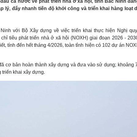
ầu cả nước về phát triển nhà ở xã hội, tỉnh Bắc Ninh đan
Lịch thi đấu bóng đá
Xe máy
 lý, đẩy nhanh tiến độ khởi công và triển khai hàng loạt 
Thế giới thể thao
Tư vấn
eSports
V
Hậu trường
 Ninh với Bộ Xây dựng về việc triển khai thực hiện Nghị quy
Văn hóa
Giải trí
D
hỉ tiêu phát triển nhà ở xã hội (NOXH) giai đoạn 2026 - 2030
Sân khấu - Điện ảnh
Nghệ sĩ
iết, tính đến hết tháng 4/2026, toàn tỉnh hiện có 102 dự án NO
Văn học
Thời trang
Âm nhạc
Sao Việt
c
Di sản
 đã cơ bản hoàn thành xây dựng và đưa vào sử dụng; khoảng 
triển khai xây dựng.