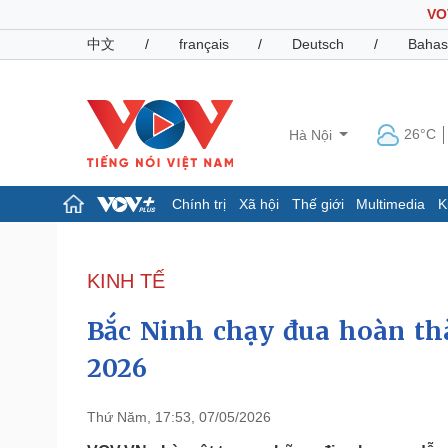
VO
中文
/
français
/
Deutsch
/
Bahas
26°C
Hà Nội
Chính trị
Xã hội
Thế giới
Multimedia
K
Chính trị
Xã hội
Đảng
Tin 24h
KINH TẾ
Tổ chức nhân sự
Dự báo thời tiết
Quốc hội
Giáo dục
Bắc Ninh chạy đua hoàn th
Nhận diện sự thật
Dấu ấn VOV
Việc làm
2026
Biển đảo
Pháp luật
Quân sự - Quốc phòng
Thứ Năm, 17:53, 07/05/2026
Vụ án
Vũ khí