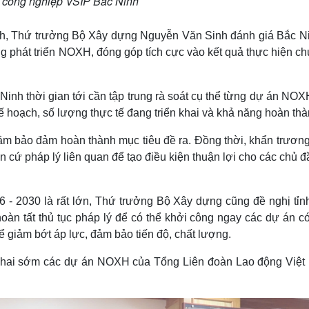
u công nghiệp VSIP Bắc Ninh
inh, Thứ trưởng Bộ Xây dựng Nguyễn Văn Sinh đánh giá Bắc Ni
g phát triển NOXH, đóng góp tích cực vào kết quả thực hiện c
inh thời gian tới cần tập trung rà soát cụ thể từng dự án NOX
 hoạch, số lượng thực tế đang triển khai và khả năng hoàn thà
ằm bảo đảm hoàn thành mục tiêu đề ra. Đồng thời, khẩn trương
 cứ pháp lý liên quan để tạo điều kiện thuận lợi cho các chủ đ
6 - 2030 là rất lớn, Thứ trưởng Bộ Xây dựng cũng đề nghị tỉn
hoàn tất thủ tục pháp lý để có thể khởi công ngay các dự án 
ể giảm bớt áp lực, đảm bảo tiến độ, chất lượng.
iển khai sớm các dự án NOXH của Tổng Liên đoàn Lao động Việt