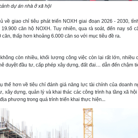
cảnh dự án nhà ở xã hội
về giao chỉ tiêu phát triển NOXH giai đoạn 2026 - 2030, tỉn
 19.900 căn hộ NOXH. Tuy nhiên, qua rà soát, đến nay số c
căn, thấp hơn khoảng 6.000 căn so với mục tiêu đề ra.
không còn nhiều, khối lượng công việc còn lại rất lớn, nhiều 
hê duyệt đầu tư, cấp phép xây dựng, đất đai… dẫn đến chậm ti
thể hơn về tiêu chí đánh giá năng lực tài chính của doanh n
 xây dựng, quản lý và khai thác các công trình hạ tầng xã hội
a phương trong quá trình triển khai thực hiện...