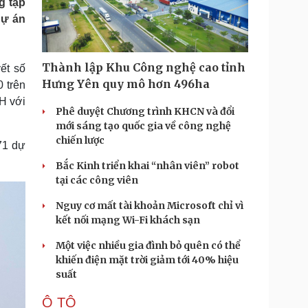
g tập
Doanh nghiệp 24h
Tin Công nghệ
dự án
Doanh nhân
Trải nghiệm
ì cộng đồng
Chuyển đổi số
Thành lập Khu Công nghệ cao tỉnh
ết số
u lịch
Podcast
Hưng Yên quy mô hơn 496ha
 trên
Tư vấn
Câu chuyện thời sự
XH với
Săn Tour
Đọc truyện đêm khuya
Phê duyệt Chương trình KHCN và đổi
heck-in
Cửa sổ tình yêu
mới sáng tạo quốc gia về công nghệ
Kể chuyện cho bé
chiến lược
71 dự
Hạt giống tâm hồn
Bắc Kinh triển khai “nhân viên” robot
tại các công viên
Nguy cơ mất tài khoản Microsoft chỉ vì
kết nối mạng Wi-Fi khách sạn
Một việc nhiều gia đình bỏ quên có thể
khiến điện mặt trời giảm tới 40% hiệu
suất
Ô TÔ