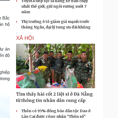
Toyota tiếp tục là hãng xe bán chạy
nhất thế giới, giữ ngôi vương suốt 7
năm
h Bắc
Thị trường ô tô giảm giá mạnh trước
ăn hộ
tháng Ngâu, đại lý tung ưu đãi khủng
XÃ HỘI
dự án
ến độ
ghiệp
 trong
Tìm thấy hài cốt 2 liệt sĩ ở Đà Nẵng
từ thông tin nhân dân cung cấp
Thôn có 95% đồng bào dân tộc Dao ở
Lào Cai được công nhận "Thôn số"