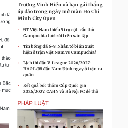
Trương Vinh Hiển và bạn gái thắng
áp đảo trong ngày mở màn Ho Chi
nh là
Minh City Open
hương
ĐT Việt Nam thiếu 5 trụ cột, cầu thủ
Campuchia tươi rói trên sân tập
H, đối
Tin bóng đá 6-8: Nhân tố bí ẩn xuất
nh.
hiện ở trận Việt Nam vs Campuchia?
 tháo
Lịch thi đấu V-League 2026/2027:
ầu tư,
HAGL đối đầu Nam Định ngay ở trận ra
quân
h Bắc
Kết quả bốc thăm Cúp Quốc gia
có mục
2026/2027: CAHN và Hà Nội FC dễ thở
PHÁP LUẬT
 Nam,