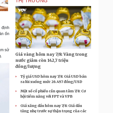
THỊ TRƯỜNG
 định
ần ổn
đảm sử
Giá vàng hôm nay 7/8: Vàng trong
.
nước giảm còn 142,7 triệu
đồng/lượng
Tỷ giá USD hôm nay 7/8: Giá USD bán
ra lùi xuống mức 26.497 đồng/USD
Một số cổ phiếu cần quan tâm 7/8: Cơ
hội tiềm năng với FPT và VPB
Giá xăng dầu hôm nay 7/8: Giá dầu
tăng nhẹ trước sự thận trọng của các