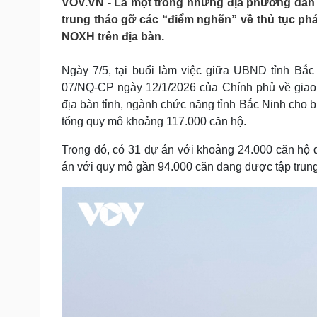
VOV.VN - Là một trong những địa phương dẫn đ
Tin nóng
Việt Nam
trung tháo gỡ các “điểm nghẽn” về thủ tục pháp
Tư vấn luật
Phân tích
NOXH trên địa bàn.
Ngày 7/5, tại buổi làm việc giữa UBND tỉnh Bắc
Sức khỏe
Đời sống
07/NQ-CP ngày 12/1/2026 của Chính phủ về giao c
Dinh dưỡng - món ngon
Nhà đẹp
địa bàn tỉnh, ngành chức năng tỉnh Bắc Ninh cho b
Cây thuốc
Blog
tổng quy mô khoảng 117.000 căn hộ.
Sản phụ khoa
Tình yêu - Gia đình
Nhi khoa
Trong đó, có 31 dự án với khoảng 24.000 căn hộ
Nam khoa
án với quy mô gần 94.000 căn đang được tập trung 
Làm đẹp - giảm cân
Phòng mạch online
Ăn sạch sống khỏe
Cải chính