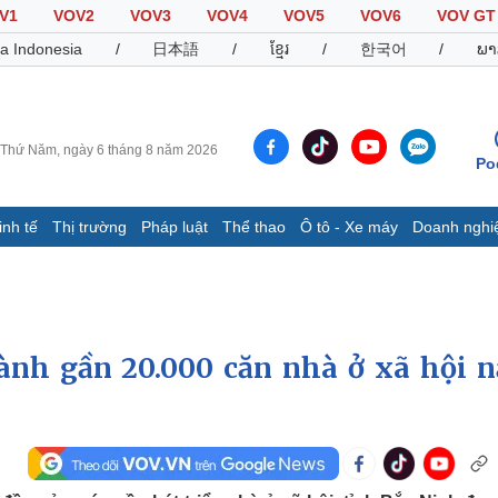
V1
VOV2
VOV3
VOV4
VOV5
VOV6
VOV GT
a Indonesia
/
日本語
/
ខ្មែរ
/
한국어
/
ພາ
Thứ Năm, ngày 6 tháng 8 năm 2026
Po
inh tế
Thị trường
Pháp luật
Thể thao
Ô tô - Xe máy
Doanh nghi
Thế giới
Multimedia
K
Quan sát
Video
B
Cuộc sống đó đây
Ảnh
K
Hồ sơ
E-Magazine
ành gần 20.000 căn nhà ở xã hội 
Infographic
Thể thao
Ô tô - Xe máy
D
Bóng đá
Ô tô
T