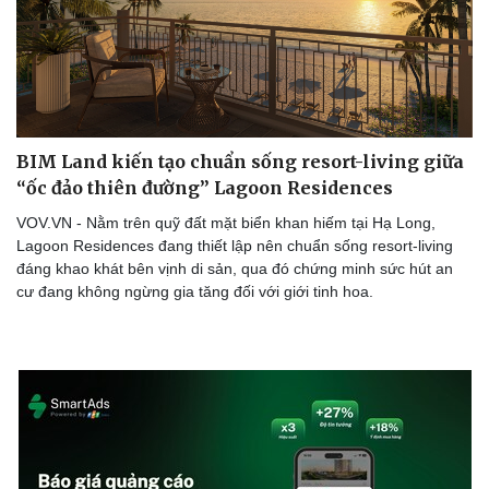
BIM Land kiến tạo chuẩn sống resort-living giữa
Sức khỏe
Đời sống
“ốc đảo thiên đường” Lagoon Residences
Dinh dưỡng - món ngon
Nhà đẹp
Cây thuốc
Blog
VOV.VN - Nằm trên quỹ đất mặt biển khan hiếm tại Hạ Long,
Sản phụ khoa
Tình yêu - Gia đình
Lagoon Residences đang thiết lập nên chuẩn sống resort-living
Nhi khoa
đáng khao khát bên vịnh di sản, qua đó chứng minh sức hút an
Nam khoa
cư đang không ngừng gia tăng đối với giới tinh hoa.
Làm đẹp - giảm cân
Phòng mạch online
Ăn sạch sống khỏe