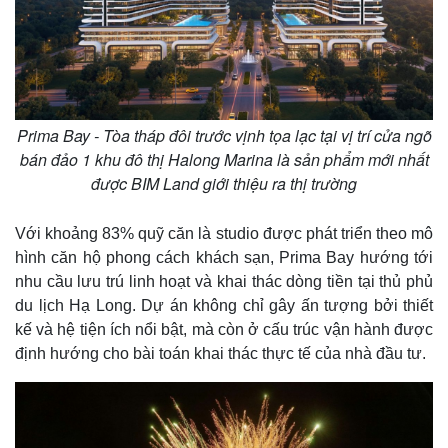
Prima Bay - Tòa tháp đôi trước vịnh tọa lạc tại vị trí cửa ngõ
bán đảo 1 khu đô thị Halong Marina là sản phẩm mới nhất
được BIM Land giới thiệu ra thị trường
Với khoảng 83% quỹ căn là studio được phát triển theo mô
hình căn hộ phong cách khách sạn, Prima Bay hướng tới
nhu cầu lưu trú linh hoạt và khai thác dòng tiền tại thủ phủ
du lịch Hạ Long. Dự án không chỉ gây ấn tượng bởi thiết
kế và hệ tiện ích nổi bật, mà còn ở cấu trúc vận hành được
Kinh tế
Thị trường
định hướng cho bài toán khai thác thực tế của nhà đầu tư.
Bất động sản
Giá vàng
Khởi nghiệp
Tiêu dùng
Tỷ giá
Chứng khoán