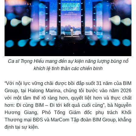
Ca sĩ Trọng Hiếu mang đến sự kiện năng lượng bùng nổ
khích lệ tinh thần các chiến binh
“Với nội lực vững chãi được bồi đắp suốt 31 năm của BIM
Thế giới
Multimedia
Group, tại Halong Marina, chúng tôi bước vào năm 2026
Quan sát
Video
với một tâm thế rõ ràng hơn, quyết liệt hơn và thực chất
Cuộc sống đó đây
Ảnh
hơn: Đi cùng BIM – Đi tới kết quả cuối cùng”, bà Nguyễn
Hồ sơ
E-Magazine
Hương Giang, Phó Tổng Giám đốc phụ trách Khối
Infographic
Thương mại BĐS và MarCom Tập đoàn BIM Group, khẳng
định tại sự kiện.