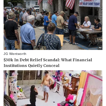
Thể thao
Ô tô - Xe máy
Bóng đá
Ô tô
Lịch thi đấu bóng đá
Xe máy
Thế giới thể thao
Tư vấn
eSports
Hậu trường