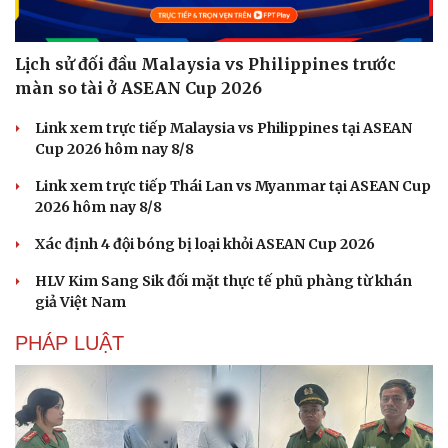
Lịch sử đối đầu Malaysia vs Philippines trước
màn so tài ở ASEAN Cup 2026
Link xem trực tiếp Malaysia vs Philippines tại ASEAN
Cup 2026 hôm nay 8/8
Link xem trực tiếp Thái Lan vs Myanmar tại ASEAN Cup
2026 hôm nay 8/8
Xác định 4 đội bóng bị loại khỏi ASEAN Cup 2026
HLV Kim Sang Sik đối mặt thực tế phũ phàng từ khán
giả Việt Nam
PHÁP LUẬT
Du lịch
Podcast
Tư vấn
Câu chuyện thời sự
Săn Tour
Đọc truyện đêm khuya
check-in
Cửa sổ tình yêu
Kể chuyện cho bé