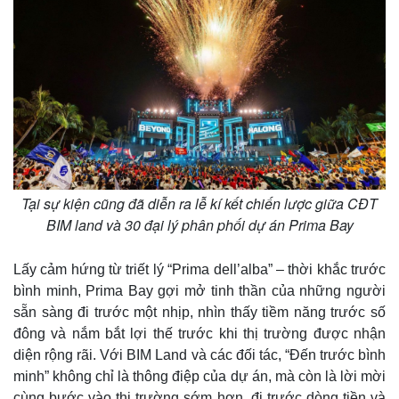
Giá cà phê
Tại sự kiện cũng đã diễn ra lễ kí kết chiến lược giữa CĐT
BIM land và 30 đại lý phân phối dự án Prima Bay
Lấy cảm hứng từ triết lý “Prima dell’alba” – thời khắc trước
bình minh, Prima Bay gợi mở tinh thần của những người
sẵn sàng đi trước một nhịp, nhìn thấy tiềm năng trước số
đông và nắm bắt lợi thế trước khi thị trường được nhận
diện rộng rãi. Với BIM Land và các đối tác, “Đến trước bình
minh” không chỉ là thông điệp của dự án, mà còn là lời mời
cùng bước vào thị trường sớm hơn, đi trước dòng tiền và