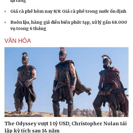
lại tăng
Giá cà phê hôm nay 8/8: Giá cà phê trong nước ổn định
Buôn lậu, hàng giả diễn biến phức tạp, xử lý gần 68.000
vụ trong 6 tháng
VĂN HÓA
The Odyssey vượt 1 tỷ USD, Christopher Nolan tái
Cải chính
lập kỳ tích sau 14 năm