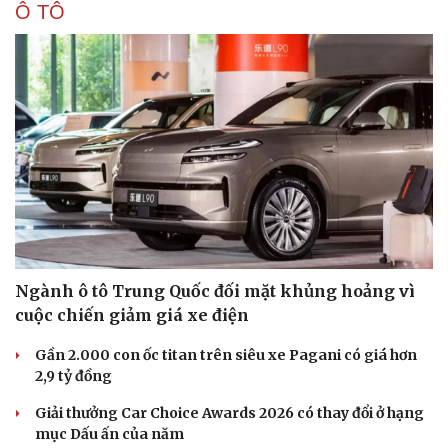
Ô TÔ
Ngành ô tô Trung Quốc đối mặt khủng hoảng vì
Văn hóa
Giải trí
cuộc chiến giảm giá xe điện
Sân khấu - Điện ảnh
Nghệ sĩ
Văn học
Thời trang
Gần 2.000 con ốc titan trên siêu xe Pagani có giá hơn
Âm nhạc
Sao Việt
2,9 tỷ đồng
Di sản
Giải thưởng Car Choice Awards 2026 có thay đổi ở hạng
mục Dấu ấn của năm