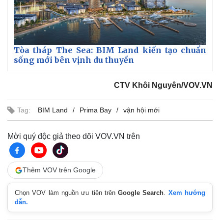
Tòa tháp The Sea: BIM Land kiến tạo chuẩn
sống mới bên vịnh du thuyền
CTV Khôi Nguyên/VOV.VN
Tag:
BIM Land
Prima Bay
vận hội mới
Mời quý độc giả theo dõi VOV.VN trên
Thêm VOV trên Google
Chọn VOV làm nguồn ưu tiên trên
Google Search
.
Xem hướng
dẫn.
Pháp luật
Quân sự - Quốc phòng