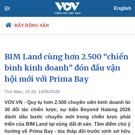
English
BẤT ĐỘNG SẢN
/
BIM Land cùng hơn 2.500 “chiến
Chính trị
Xã hội
Đảng
Tin 24h
binh kinh doanh” đón đầu vận
Tổ chức nhân sự
Dự báo thời tiết
hội mới với Prima Bay
Quốc hội
Giáo dục
Nhận diện sự thật
Dấu ấn VOV
Việc làm
Thứ Năm, 10:24, 14/05/2026
Biển đảo
VOV.VN - Quy tụ hơn 2.500 chuyên viên kinh doanh từ
30 đối tác chiến lược, sự kiện Beyond Halong 2026
đánh dấu bước chuyển mới trong chiến lược phát
triển của BIM Land tại vùng đất di sản. Tâm điểm chú ý
hướng về Prima Bay - tòa tháp đôi trước vịnh sở hữu