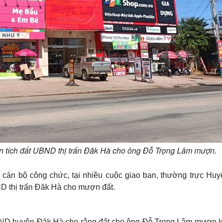
n tích đất UBND thị trấn Đăk Hà cho ông Đỗ Trọng Lâm mượn.
cán bộ công chức, tại nhiều cuộc giao ban, thường trực Huy
D thị trấn Đăk Hà cho mượn đất.
UBND huyện Đăk Hà cho rằng đất cho ông Đỗ Trọng Lâm mượn 