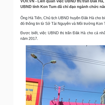
VOV.VN - Liên quan việc UBND thị trấn Đăk Hà
Tin nóng
Việt Nam
UBND tỉnh Kon Tum đã chỉ đạo ngành chức năng
Tư vấn luật
Phân tích
Ông Hà Tiến, Chủ tịch UBND huyện Đăk Hà cho biết
đó thông tin từ Sở Tài Nguyên và Môi trường Kon T
Sức khỏe
Đời sống
Dinh dưỡng - món ngon
Nhà đẹp
Được biết, việc UBND thị trấn Đăk Hà cho cá nh
Cây thuốc
Blog
năm 2017.
Sản phụ khoa
Tình yêu - Gia đình
Nhi khoa
Nam khoa
Làm đẹp - giảm cân
Phòng mạch online
Ăn sạch sống khỏe
Cải chính