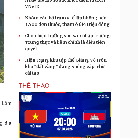
ngày tạo lập sổ sức khỏe điện tử trên
VNeID
Nhóm cán bộ trạm y tế lập khống hơn
3.500 đơn thuốc, tham ô 614 triệu đồng
Chọn hiệu trưởng sau sáp nhập trường:
Trung thực và liêm chính là điều tiên
quyết
Hiện trạng khu tập thể Giảng Võ trên
khu "đất vàng" đang xuống cấp, chờ
cải tạo
THỂ THAO
g Lâm
g địa