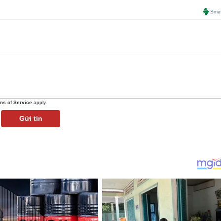
ms of Service
apply.
Gửi tin