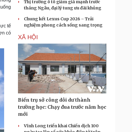
Thị trường ô tô giảm giá mạnh trước
 xuống
tháng Ngâu, đại lý tung ưu đãi khủng
Chung kết Lexus Cup 2026 – Trải
nghiệm phong cách sống sang trọng
hực tế
ợn có
XÃ HỘI
Biến trụ sở công dôi dư thành
trường học: Chạy đua trước năm học
mới
Vĩnh Long triển khai Chiến dịch 100