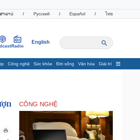
ສາລາວ
/
Русский
/
Español
/
ไทย
English
dcast
Radio
ệp
Công nghệ
Sức khỏe
Đời sống
Văn hóa
Giải trí
inh tế
Thị trường
ất động sản
Giá vàng
hởi nghiệp
Tiêu dùng
Tỷ giá
ượn
CÔNG NGHỆ
Chứng khoán
Giá cà phê
oanh nghiệp
Công nghệ
hông tin doanh nghiệp
Sành điệu