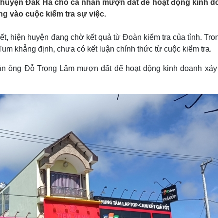
, huyện Đăk Hà cho cá nhân mượn đất để hoạt động kinh d
Lịch thi đấu bóng đá
Xe máy
 vào cuộc kiểm tra sự việc.
Thế giới thể thao
Tư vấn
eSports
V
Hậu trường
, hiện huyện đang chờ kết quả từ Đoàn kiểm tra của tỉnh. Tron
um khẳng định, chưa có kết luận chính thức từ cuộc kiểm tra.
Văn hóa
Giải trí
D
Sân khấu - Điện ảnh
Nghệ sĩ
ân ông Đỗ Trọng Lâm mượn đất để hoạt động kinh doanh xảy 
Văn học
Thời trang
Âm nhạc
Sao Việt
c
Di sản