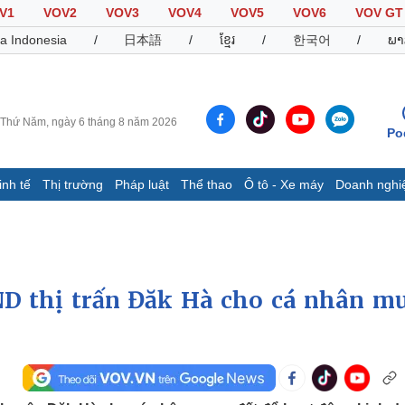
V1
VOV2
VOV3
VOV4
VOV5
VOV6
VOV GT
a Indonesia
/
日本語
/
ខ្មែរ
/
한국어
/
ພາ
Thứ Năm, ngày 6 tháng 8 năm 2026
Po
inh tế
Thị trường
Pháp luật
Thể thao
Ô tô - Xe máy
Doanh nghi
Thế giới
Multimedia
K
Quan sát
Video
B
Cuộc sống đó đây
Ảnh
K
Hồ sơ
E-Magazine
D thị trấn Đăk Hà cho cá nhân m
Infographic
Thể thao
Ô tô - Xe máy
D
Bóng đá
Ô tô
T