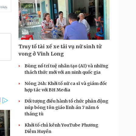
Truy tố tài xế xe tải vụ nữ sinh tử
vong ở Vĩnh Long
Bùng nổ trí tuệ nhân tạo (AI) và những
thách thức mới với an ninh quốc gia
Nóng 24h: Khởi tố nữ ca sĩ và giám đốc
hợp tác với BH Media
Đối tượng điều hành tổ chức phản động
núp bóng tôn giáo lĩnh án 7 năm 6
tháng tù
Khởi tố chủ kênh YouTube Phương
Diễm Huyền