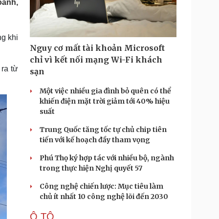
oanh,
Doanh nghiệp 24h
Tin Công nghệ
Doanh nhân
Trải nghiệm
ì cộng đồng
Chuyển đổi số
g khi
Nguy cơ mất tài khoản Microsoft
u lịch
Podcast
chỉ vì kết nối mạng Wi-Fi khách
Tư vấn
Câu chuyện thời sự
ra từ
sạn
Săn Tour
Đọc truyện đêm khuya
heck-in
Cửa sổ tình yêu
Một việc nhiều gia đình bỏ quên có thể
Kể chuyện cho bé
khiến điện mặt trời giảm tới 40% hiệu
Hạt giống tâm hồn
suất
Trung Quốc tăng tốc tự chủ chip tiên
tiến với kế hoạch đầy tham vọng
Phú Thọ ký hợp tác với nhiều bộ, ngành
trong thực hiện Nghị quyết 57
Công nghệ chiến lược: Mục tiêu làm
chủ ít nhất 10 công nghệ lõi đến 2030
Ô TÔ