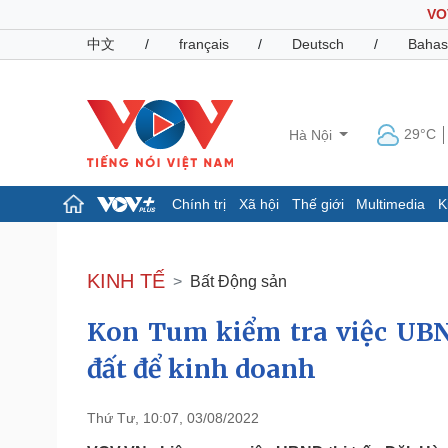
VO
中文
/
français
/
Deutsch
/
Bahas
29°C
Hà Nội
Chính trị
Xã hội
Thế giới
Multimedia
K
Chính trị
Xã hội
Đảng
Tin 24h
KINH TẾ
Bất Động sản
Tổ chức nhân sự
Dự báo thời tiết
Quốc hội
Giáo dục
Kon Tum kiểm tra việc UBN
Nhận diện sự thật
Dấu ấn VOV
Việc làm
đất để kinh doanh
Biển đảo
Pháp luật
Quân sự - Quốc phòng
Thứ Tư, 10:07, 03/08/2022
Vụ án
Vũ khí