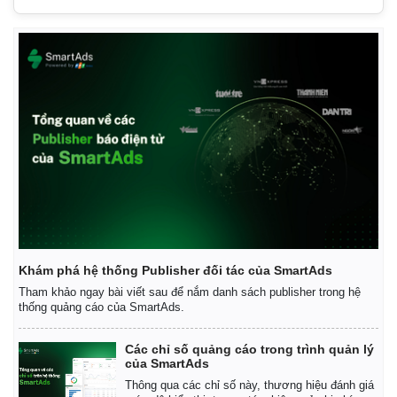
Kinh tế
Thị trường
Bất động sản
Giá vàng
Khởi nghiệp
Tiêu dùng
Tỷ giá
Chứng khoán
Giá cà phê
Khám phá hệ thống Publisher đối tác của SmartAds
Tham khảo ngay bài viết sau để nắm danh sách publisher trong hệ
thống quảng cáo của SmartAds.
Các chỉ số quảng cáo trong trình quản lý
của SmartAds
Thông qua các chỉ số này, thương hiệu đánh giá