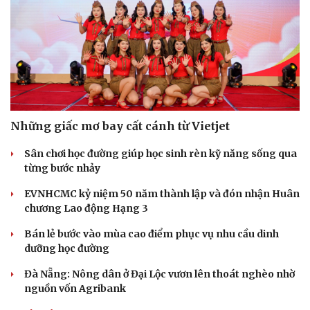
Những giấc mơ bay cất cánh từ Vietjet
Cải chính
Sân chơi học đường giúp học sinh rèn kỹ năng sống qua
từng bước nhảy
EVNHCMC kỷ niệm 50 năm thành lập và đón nhận Huân
chương Lao động Hạng 3
Bán lẻ bước vào mùa cao điểm phục vụ nhu cầu dinh
dưỡng học đường
Đà Nẵng: Nông dân ở Đại Lộc vươn lên thoát nghèo nhờ
nguồn vốn Agribank