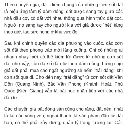
Theo chuyên gia, đặc điểm chung của những cơn sốt đất
là hiệu ứng tâm lý đám đông, đất được sang tay giữa các
nhà đầu cơ, cò đất với nhau thông qua hình thức đặt cọc.
Người nọ sang tay cho người kia với giá được "hét" tăng
theo giờ, tạo sức nóng ở khu vực đó.
Sau khi chính quyền các địa phương vào cuộc, các cơn
sốt đất theo phong trào mới lắng xuống. Chỉ có những ai
nhanh nhạy mới có thể kiếm lời được từ những cơn sốt
đất như vậy, còn đa số đầu tư theo đám đông, hứng chịu
giá đất phải mua cao ngất ngưởng sẽ nếm "trái đắng" khi
cơn sốt qua đi. Cho đến nay, “trái đắng” từ cơn sốt đất Vân
Đồn (Quảng Ninh), Bắc Vân Phong (Khánh Hoà), Phú
Quốc (Kiên Giang) vẫn là bài học nhãn tiền với các nhà
đầu tư.
Các chuyên gia bất động sản cũng cho rằng, đất nền, nhất
là tại các vùng ven, ngoại thành, là sản phẩm đầu tư dài
hạn, có thể phải xây dựng, quản lý trong tương lai. Các