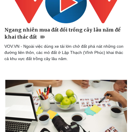
Ngang nhiên mua đất đồi trồng cây lâu năm để
khai thác đất
VOV.VN - Ngoài việc dùng xe tải lớn chở đất phá nát những con
Doanh nghiệp
Công nghệ
đường liên thôn, các mỏ đất ở Lập Thạch (Vĩnh Phúc) khai thác
Thông tin doanh nghiệp
Sành điệu
cả khu vực đất trồng cây lâu năm.
Doanh nghiệp 24h
Tin Công nghệ
Doanh nhân
Trải nghiệm
Vì cộng đồng
Chuyển đổi số