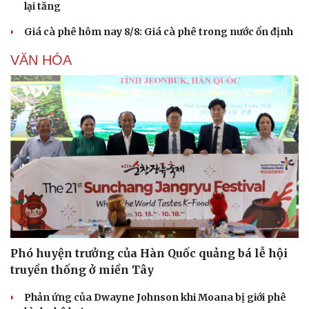
lại tăng
Giá cà phê hôm nay 8/8: Giá cà phê trong nước ổn định
VĂN HÓA
Du lịch
Podcast
Tư vấn
Câu chuyện thời sự
Săn Tour
Đọc truyện đêm khuya
check-in
Cửa sổ tình yêu
Kể chuyện cho bé
Hạt giống tâm hồn
Phó huyện trưởng của Hàn Quốc quảng bá lễ hội
truyền thống ở miền Tây
Phản ứng của Dwayne Johnson khi Moana bị giới phê