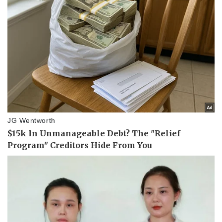
Pháp luật
Quân sự - Quốc phòng
Vụ án
Vũ khí
Tin nóng
Việt Nam
Tư vấn luật
Phân tích