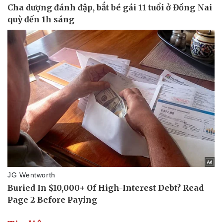
Thể thao
Ô tô - Xe máy
Bóng đá
Ô tô
Lịch thi đấu bóng đá
Xe máy
Thế giới thể thao
Tư vấn
eSports
Hậu trường