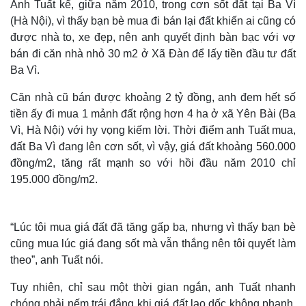
Anh Tuất kể, giữa năm 2010, trong cơn sốt đất tại Ba Vì
(Hà Nội), vì thấy bạn bè mua đi bán lại đất khiến ai cũng có
được nhà to, xe đẹp, nên anh quyết định bàn bạc với vợ
bán đi căn nhà nhỏ 30 m2 ở Xã Đàn để lấy tiền đầu tư đất
Ba Vì.
Căn nhà cũ bán được khoảng 2 tỷ đồng, anh đem hết số
tiền ấy đi mua 1 mảnh đất rộng hơn 4 ha ở xã Yên Bài (Ba
Vì, Hà Nội) với hy vọng kiếm lời. Thời điểm anh Tuất mua,
đất Ba Vì đang lên cơn sốt, vì vậy, giá đất khoảng 560.000
đồng/m2, tăng rất mạnh so với hồi đầu năm 2010 chỉ
195.000 đồng/m2.
“Lúc tôi mua giá đất đã tăng gấp ba, nhưng vì thấy bạn bè
cũng mua lúc giá đang sốt mà vẫn thắng nên tôi quyết làm
theo”, anh Tuất nói.
Tuy nhiên, chỉ sau một thời gian ngắn, anh Tuất nhanh
chóng phải nếm trái đắng khi giá đất lao dốc không phanh,