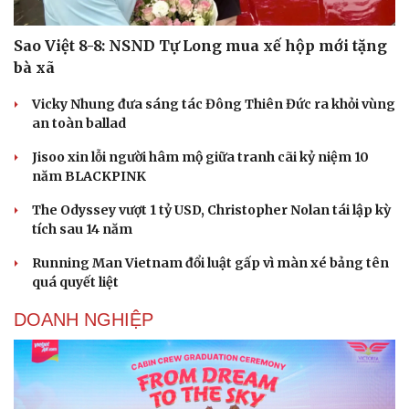
Sao Việt 8-8: NSND Tự Long mua xế hộp mới tặng
bà xã
Vicky Nhung đưa sáng tác Đông Thiên Đức ra khỏi vùng
an toàn ballad
Jisoo xin lỗi người hâm mộ giữa tranh cãi kỷ niệm 10
năm BLACKPINK
The Odyssey vượt 1 tỷ USD, Christopher Nolan tái lập kỳ
tích sau 14 năm
Running Man Vietnam đổi luật gấp vì màn xé bảng tên
quá quyết liệt
DOANH NGHIỆP