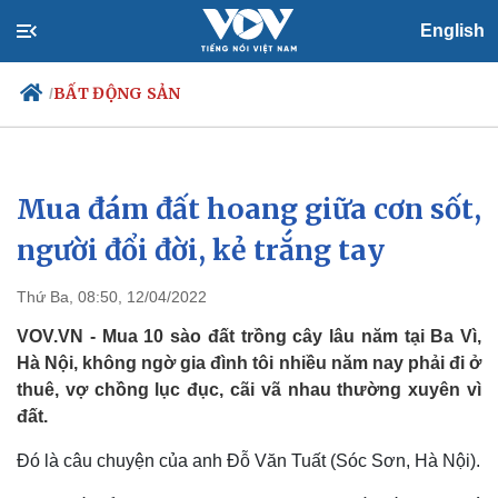
English
BẤT ĐỘNG SẢN
/
Mua đám đất hoang giữa cơn sốt,
Chính trị
Xã hội
Đảng
Tin 24h
người đổi đời, kẻ trắng tay
Tổ chức nhân sự
Dự báo thời tiết
Quốc hội
Giáo dục
Thứ Ba, 08:50, 12/04/2022
Nhận diện sự thật
Dấu ấn VOV
Việc làm
VOV.VN - Mua 10 sào đất trồng cây lâu năm tại Ba Vì,
Biển đảo
Hà Nội, không ngờ gia đình tôi nhiều năm nay phải đi ở
thuê, vợ chồng lục đục, cãi vã nhau thường xuyên vì
đất.
Đó là câu chuyện của anh Đỗ Văn Tuất (Sóc Sơn, Hà Nội).