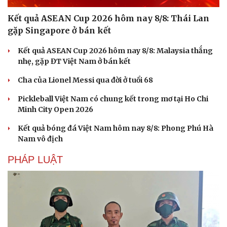
Kết quả ASEAN Cup 2026 hôm nay 8/8: Thái Lan
gặp Singapore ở bán kết
Kết quả ASEAN Cup 2026 hôm nay 8/8: Malaysia thắng
nhẹ, gặp ĐT Việt Nam ở bán kết
Cha của Lionel Messi qua đời ở tuổi 68
Pickleball Việt Nam có chung kết trong mơ tại Ho Chi
Văn hóa
Giải trí
Minh City Open 2026
Sân khấu - Điện ảnh
Nghệ sĩ
Văn học
Thời trang
Kết quả bóng đá Việt Nam hôm nay 8/8: Phong Phú Hà
Âm nhạc
Sao Việt
Nam vô địch
Di sản
PHÁP LUẬT