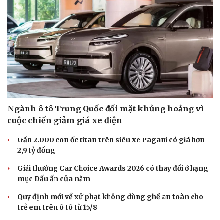
Sức khỏe
Đời sống
Dinh dưỡng - món ngon
Nhà đẹp
Cây thuốc
Blog
Sản phụ khoa
Tình yêu - Gia đình
Ngành ô tô Trung Quốc đối mặt khủng hoảng vì
Nhi khoa
cuộc chiến giảm giá xe điện
Nam khoa
Làm đẹp - giảm cân
Gần 2.000 con ốc titan trên siêu xe Pagani có giá hơn
Phòng mạch online
2,9 tỷ đồng
Ăn sạch sống khỏe
Giải thưởng Car Choice Awards 2026 có thay đổi ở hạng
mục Dấu ấn của năm
Quy định mới về xử phạt không dùng ghế an toàn cho
trẻ em trên ô tô từ 15/8