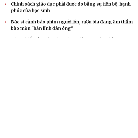
Chính sách giáo dục phải được đo bằng sự tiến bộ, hạnh
phúc của học sinh
Bác sĩ cảnh báo phim người lớn, rượu bia đang âm thầm
bào mòn "bản lĩnh đàn ông"
Cái giá đắt của việc tiêm silicon làm to "cậu nhỏ"
Dấu hiệu tiền mãn kinh sớm phụ nữ cần biết
BẤT ĐỘNG SẢN