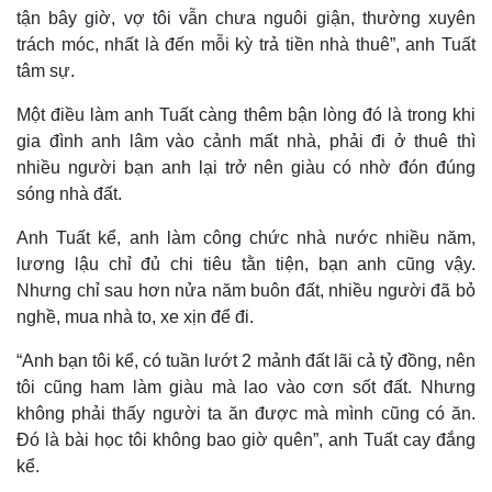
tận bây giờ, vợ tôi vẫn chưa nguôi giận, thường xuyên
trách móc, nhất là đến mỗi kỳ trả tiền nhà thuê”, anh Tuất
tâm sự.
Một điều làm anh Tuất càng thêm bận lòng đó là trong khi
gia đình anh lâm vào cảnh mất nhà, phải đi ở thuê thì
nhiều người bạn anh lại trở nên giàu có nhờ đón đúng
sóng nhà đất.
Thế giới
Multimedia
Anh Tuất kể, anh làm công chức nhà nước nhiều năm,
Quan sát
Video
lương lậu chỉ đủ chi tiêu tằn tiện, bạn anh cũng vậy.
Cuộc sống đó đây
Ảnh
Nhưng chỉ sau hơn nửa năm buôn đất, nhiều người đã bỏ
Hồ sơ
E-Magazine
nghề, mua nhà to, xe xịn để đi.
Infographic
“Anh bạn tôi kể, có tuần lướt 2 mảnh đất lãi cả tỷ đồng, nên
tôi cũng ham làm giàu mà lao vào cơn sốt đất. Nhưng
không phải thấy người ta ăn được mà mình cũng có ăn.
Đó là bài học tôi không bao giờ quên”, anh Tuất cay đắng
kể.