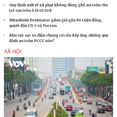
Quy định mới về xử phạt không dùng ghế an toàn cho
Sức khỏe
Đời sống
trẻ em trên ô tô từ 15/8
Dinh dưỡng - món ngon
Nhà đẹp
Cây thuốc
Blog
Mitsubishi Destinator giảm giá gần 80 triệu đồng,
Sản phụ khoa
Tình yêu - Gia đình
quyết đấu CX-5 và Tucson
Nhi khoa
Nam khoa
Khu vực sạc xe điện chung cư cần đáp ứng những quy
Làm đẹp - giảm cân
định an toàn PCCC nào?
Phòng mạch online
XÃ HỘI
Ăn sạch sống khỏe