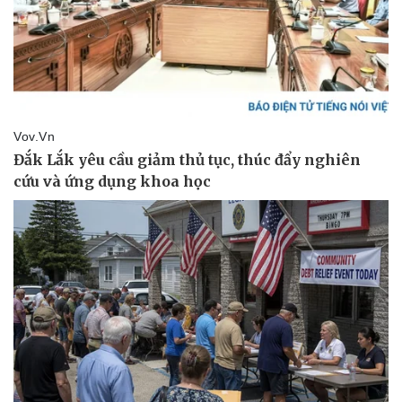
Pháp luật
Quân sự - Quốc phòng
Vụ án
Vũ khí
Tin nóng
Việt Nam
Tư vấn luật
Phân tích