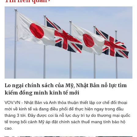
Thể thao
Ô tô - Xe máy
Bóng đá
Ô tô
Lịch thi đấu bóng đá
Xe máy
Thế giới thể thao
Tư vấn
eSports
Hậu trường
Lo ngại chính sách của Mỹ, Nhật Bản nỗ lực tìm
kiếm đồng minh kinh tế mới
VOV.VN - Nhật Bản và Anh thỏa thuận thiết lập cơ chế đối thoại
mới về kinh tế và đang điều phối để thực hiện ngay trong đầu
tháng 3 tới. Đây được coi là nỗ lực duy trì tự do thương mại quốc
tế trong bối cảnh Mỹ áp đặt chính sách thuế mang tính bảo hộ
cao.