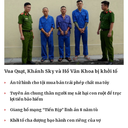
Văn hóa
Giải trí
Sân khấu - Điện ảnh
Nghệ sĩ
Văn học
Thời trang
Âm nhạc
Sao Việt
Di sản
Vua Quạt, Khánh Sky và Hồ Văn Khoa bị khởi tố
Án tử hình cho tội mua bán trái phép chất ma túy
Tuyên án chung thân người mẹ sát hại con ruột để trục
lợi tiền bảo hiểm
Giang hồ mạng “Tiến Bịp” lĩnh án 8 năm tù
Khởi tố cha dượng bạo hành con riêng của vợ