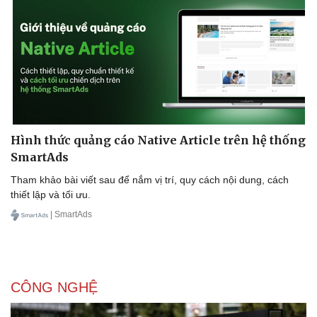
Doanh nghiệp
Công nghệ
Thông tin doanh nghiệp
Sành điệu
Doanh nghiệp 24h
Tin Công nghệ
Doanh nhân
Trải nghiệm
Vì cộng đồng
Chuyển đổi số
Hình thức quảng cáo Native Article trên hệ thống
SmartAds
Tham khảo bài viết sau để nắm vị trí, quy cách nội dung, cách
thiết lập và tối ưu.
| SmartAds
CÔNG NGHỆ