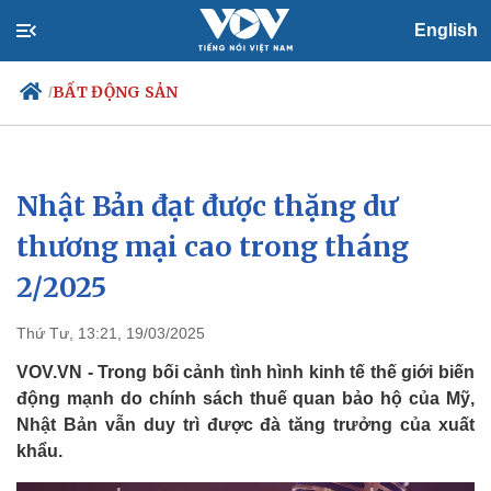
English
BẤT ĐỘNG SẢN
/
Nhật Bản đạt được thặng dư
Chính trị
Xã hội
Đảng
Tin 24h
thương mại cao trong tháng
Tổ chức nhân sự
Dự báo thời tiết
2/2025
Quốc hội
Giáo dục
Nhận diện sự thật
Dấu ấn VOV
Việc làm
Thứ Tư, 13:21, 19/03/2025
Biển đảo
VOV.VN - Trong bối cảnh tình hình kinh tế thế giới biến
động mạnh do chính sách thuế quan bảo hộ của Mỹ,
Nhật Bản vẫn duy trì được đà tăng trưởng của xuất
khẩu.