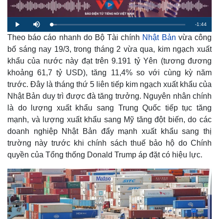
R
-
1:44
L
P
M
o
l
u
a
Theo báo cáo nhanh do Bộ Tài chính
Nhật Bản
vừa công
a
t
e
d
y
e
e
bố sáng nay 19/3, trong tháng 2 vừa qua, kim ngạch xuất
d
m
:
khẩu của nước này đạt trên 9.191 tỷ Yên (tương đương
3
.
a
9
khoảng 61,7 tỷ USD), tăng 11,4% so với cùng kỳ năm
2
%
trước. Đây là tháng thứ 5 liên tiếp kim ngạch xuất khẩu của
i
Nhật Bản duy trì được đà tăng trưởng. Nguyên nhân chính
n
là do lượng xuất khẩu sang Trung Quốc tiếp tục tăng
i
mạnh, và lượng xuất khẩu sang Mỹ tăng đột biến, do các
n
doanh nghiệp Nhật Bản đẩy mạnh xuất khẩu sang thị
trường này trước khi chính sách thuế bảo hộ do Chính
g
quyền của Tổng thống Donald Trump áp đặt có hiệu lực.
T
i
m
e