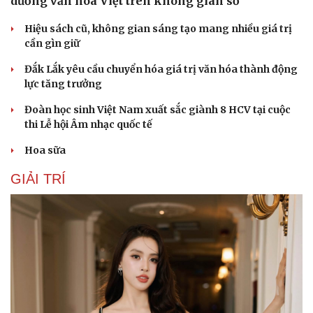
dưỡng văn hóa Việt trên không gian số
Du lịch
Podcast
Hiệu sách cũ, không gian sáng tạo mang nhiều giá trị
Tư vấn
Câu chuyện thời sự
cần gìn giữ
Săn Tour
Đọc truyện đêm khuya
check-in
Cửa sổ tình yêu
Đắk Lắk yêu cầu chuyển hóa giá trị văn hóa thành động
Kể chuyện cho bé
lực tăng trưởng
Hạt giống tâm hồn
Đoàn học sinh Việt Nam xuất sắc giành 8 HCV tại cuộc
thi Lễ hội Âm nhạc quốc tế
Hoa sữa
GIẢI TRÍ