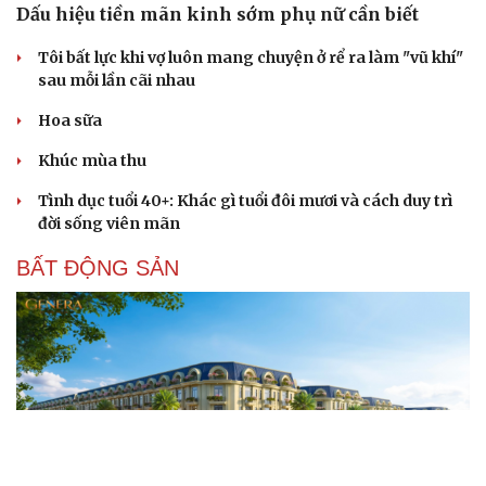
Dấu hiệu tiền mãn kinh sớm phụ nữ cần biết
Tôi bất lực khi vợ luôn mang chuyện ở rể ra làm "vũ khí"
sau mỗi lần cãi nhau
Hoa sữa
Khúc mùa thu
Tình dục tuổi 40+: Khác gì tuổi đôi mươi và cách duy trì
đời sống viên mãn
BẤT ĐỘNG SẢN