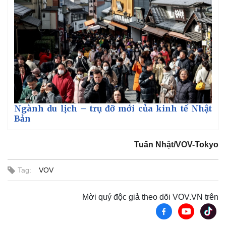
Ngành du lịch – trụ đỡ mới của kinh tế Nhật
Bản
Tuấn Nhật/VOV-Tokyo
Tag:
VOV
Mời quý độc giả theo dõi VOV.VN trên