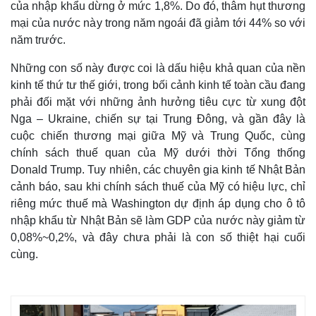
của nhập khẩu dừng ở mức 1,8%. Do đó, thâm hụt thương
mại của nước này trong năm ngoái đã giảm tới 44% so với
năm trước.
Những con số này được coi là dấu hiệu khả quan của nền
kinh tế thứ tư thế giới, trong bối cảnh kinh tế toàn cầu đang
phải đối mặt với những ảnh hưởng tiêu cực từ xung đột
Nga – Ukraine, chiến sự tại Trung Đông, và gần đây là
cuộc chiến thương mại giữa Mỹ và Trung Quốc, cùng
Thế giới
Multimedia
chính sách thuế quan của Mỹ dưới thời Tổng thống
Quan sát
Video
Cuộc sống đó đây
Ảnh
Donald Trump. Tuy nhiên, các chuyên gia kinh tế Nhật Bản
Hồ sơ
E-Magazine
cảnh báo, sau khi chính sách thuế của Mỹ có hiệu lực, chỉ
Infographic
riêng mức thuế mà Washington dự định áp dụng cho ô tô
nhập khẩu từ Nhật Bản sẽ làm GDP của nước này giảm từ
0,08%~0,2%, và đây chưa phải là con số thiệt hại cuối
cùng.