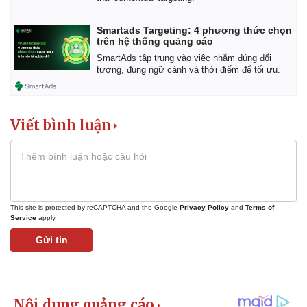
Smartads Targeting: 4 phương thức chọn
trên hệ thống quảng cáo
SmartAds tập trung vào việc nhắm đúng đối
tượng, đúng ngữ cảnh và thời điểm để tối ưu.
Kinh tế
Thị trường
Viết bình luận
Bất động sản
Giá vàng
Khởi nghiệp
Tiêu dùng
Tỷ giá
Chứng khoán
Giá cà phê
This site is protected by reCAPTCHA and the Google
Privacy Policy
and
Terms of
Service
apply.
Gửi tin