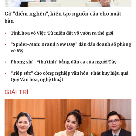
Gỡ "điểm nghẽn", kiến tạo nguồn cầu cho xuất
bản
Tinh hoa võ Việt: Từ miền đất võ vươn ra thế giới
“Spider-Man: Brand New Day” dẫn đầu doanh số phòng
vé Mỹ
Phong slư - “thư tình” bằng dân ca của người Tày
“Tiếp sức” cho công nghiệp văn hóa: Phát huy hiệu quả
Quỹ Văn hóa, nghệ thuật
GIẢI TRÍ
Du lịch
Podcast
Tư vấn
Câu chuyện thời sự
Săn Tour
Đọc truyện đêm khuya
check-in
Cửa sổ tình yêu
Kể chuyện cho bé
Hạt giống tâm hồn