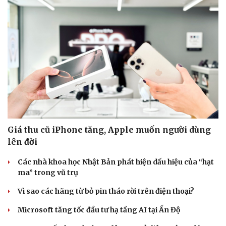
Doanh nghiệp 24h
Tin Công nghệ
Doanh nhân
Trải nghiệm
Vì cộng đồng
Chuyển đổi số
Giá thu cũ iPhone tăng, Apple muốn người dùng
lên đời
Các nhà khoa học Nhật Bản phát hiện dấu hiệu của “hạt
ma” trong vũ trụ
Vì sao các hãng từ bỏ pin tháo rời trên điện thoại?
Microsoft tăng tốc đầu tư hạ tầng AI tại Ấn Độ