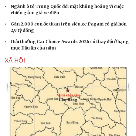
Ngành ô tô Trung Quốc đối mặt khủng hoảng vì cuộc
chiến giảm giá xe điện
Gần 2.000 con ốc titan trên siêu xe Pagani có giá hơn
2,9 tỷ đồng
Giải thưởng Car Choice Awards 2026 có thay đổi ở hạng
mục Dấu ấn của năm
XÃ HỘI
Sức khỏe
Đời sống
Dinh dưỡng - món ngon
Nhà đẹp
Cây thuốc
Blog
Sản phụ khoa
Tình yêu - Gia đình
Nhi khoa