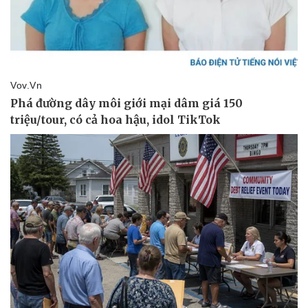
Pháp luật
Quân sự - Quốc phòng
Vụ án
Vũ khí
Tin nóng
Việt Nam
Tư vấn luật
Phân tích