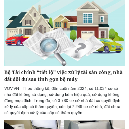
Thể thao
Ô tô - Xe máy
Bóng đá
Ô tô
Lịch thi đấu bóng đá
Xe máy
Thế giới thể thao
Tư vấn
eSports
Hậu trường
Bộ Tài chính “tiết lộ” việc xử lý tài sản công, nhà
đất dôi dư sau tinh gọn bộ máy
VOV.VN - Theo thống kê, đến cuối năm 2024, có 11.034 cơ sở
nhà đất không sử dụng, sử dụng kém hiệu quả, sử dụng không
đúng mục đích. Trong đó, có 3.780 cơ sở nhà đất có quyết định
xử lý của cấp có thẩm quyền, còn lại 7.249 cơ sở nhà, đất chưa
có quyết định xử lý của cấp có thẩm quyền.