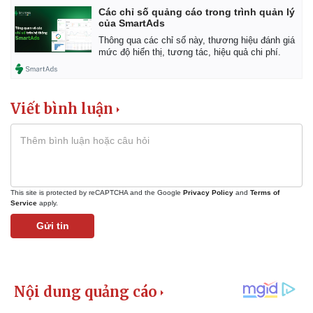
Các chỉ số quảng cáo trong trình quản lý
của SmartAds
Thông qua các chỉ số này, thương hiệu đánh giá
mức độ hiển thị, tương tác, hiệu quả chi phí.
Kinh tế
Thị trường
Bất động sản
Giá vàng
Viết bình luận
Khởi nghiệp
Tiêu dùng
Tỷ giá
Chứng khoán
Giá cà phê
This site is protected by reCAPTCHA and the Google
Privacy Policy
and
Terms of
Service
apply.
Gửi tin