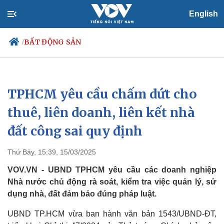
English
BẤT ĐỘNG SẢN
/
TPHCM yêu cầu chấm dứt cho
Chính trị
Xã hội
Đảng
Tin 24h
thuê, liên doanh, liên kết nhà
Tổ chức nhân sự
Dự báo thời tiết
đất công sai quy định
Quốc hội
Giáo dục
Nhận diện sự thật
Dấu ấn VOV
Việc làm
Thứ Bảy, 15:39, 15/03/2025
Biển đảo
VOV.VN - UBND TPHCM yêu cầu các doanh nghiệp
Nhà nước chủ động rà soát, kiểm tra việc quản lý, sử
dụng nhà, đất đảm bảo đúng pháp luật.
UBND TP.HCM vừa ban hành văn bản 1543/UBND-ĐT,