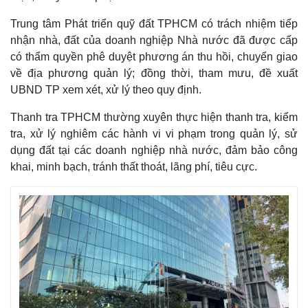
Trung tâm Phát triển quỹ đất TPHCM có trách nhiệm tiếp
nhận nhà, đất của doanh nghiệp Nhà nước đã được cấp
có thẩm quyền phê duyệt phương án thu hồi, chuyển giao
về địa phương quản lý; đồng thời, tham mưu, đề xuất
UBND TP xem xét, xử lý theo quy định.
Thanh tra TPHCM thường xuyên thực hiện thanh tra, kiểm
Thế giới
Multimedia
tra, xử lý nghiêm các hành vi vi phạm trong quản lý, sử
Quan sát
Video
dụng đất tại các doanh nghiệp nhà nước, đảm bảo công
Cuộc sống đó đây
Ảnh
Hồ sơ
E-Magazine
khai, minh bạch, tránh thất thoát, lãng phí, tiêu cực.
Infographic