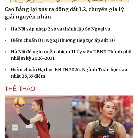
Nam khoa
Cao Bằng lại xảy ra động đất 3.2, chuyên gia lý
Làm đẹp - giảm cân
giải nguyên nhân
Phòng mạch online
Ăn sạch sống khỏe
Hà Nội sáp nhập 2 sở và thành lập Sở Ngoại vụ
Điểm chuẩn ĐH Ngoại thương tiếp tục áp sát 30
Hà Nội đề nghị miễn nhiệm 11 Ủy viên UBND Thành phố
nhiệm kỳ 2026-2031
Điểm chuẩn Đại học KHTN 2026: Ngành Toán học cao
nhất 26,35 điểm
THỂ THAO