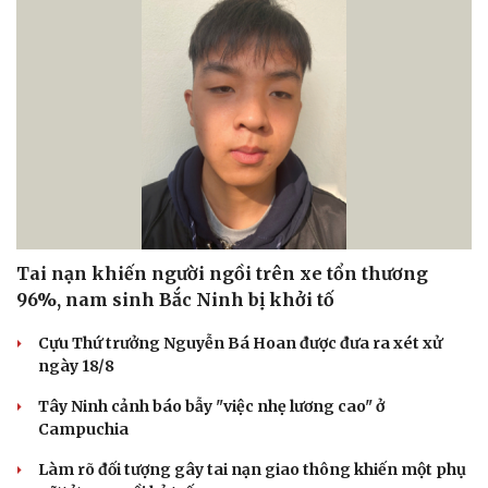
Tai nạn khiến người ngồi trên xe tổn thương
96%, nam sinh Bắc Ninh bị khởi tố
Cựu Thứ trưởng Nguyễn Bá Hoan được đưa ra xét xử
ngày 18/8
Tây Ninh cảnh báo bẫy "việc nhẹ lương cao" ở
Văn hóa
Giải trí
Campuchia
Sân khấu - Điện ảnh
Nghệ sĩ
Làm rõ đối tượng gây tai nạn giao thông khiến một phụ
Văn học
Thời trang