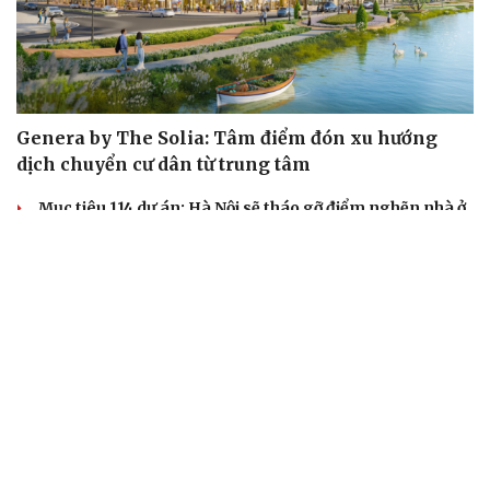
Genera by The Solia: Tâm điểm đón xu hướng
dịch chuyển cư dân từ trung tâm
Mục tiêu 114 dự án: Hà Nội sẽ tháo gỡ điểm nghẽn nhà ở
xã hội ra sao?
TP.HCM rà soát 16 khu đất xây dựng nhà lưu trú công
nhân
Nhà ở cho thuê: Lối mở để bình ổn thị trường và mở rộng
cơ hội an cư
Điều gì làm nên sức hút của một khu đô thị xanh?
KHỞI NGHIỆP