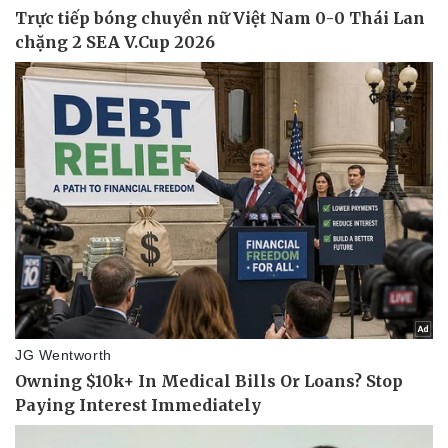
Pháp luật
Quân sự - Quốc phòng
Vụ án
Vũ khí
Tin nóng
Việt Nam