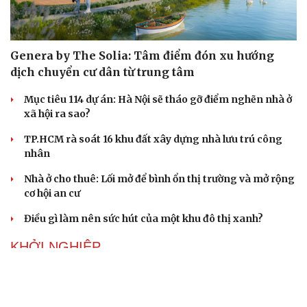
Genera by The Solia: Tâm điểm đón xu hướng
dịch chuyển cư dân từ trung tâm
Mục tiêu 114 dự án: Hà Nội sẽ tháo gỡ điểm nghẽn nhà ở
xã hội ra sao?
TP.HCM rà soát 16 khu đất xây dựng nhà lưu trú công
nhân
Nhà ở cho thuê: Lối mở để bình ổn thị trường và mở rộng
cơ hội an cư
Điều gì làm nên sức hút của một khu đô thị xanh?
KHỞI NGHIỆP