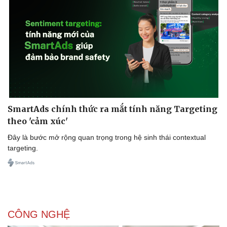
Doanh nghiệp
Công nghệ
Thông tin doanh nghiệp
Sành điệu
Doanh nghiệp 24h
Tin Công nghệ
Doanh nhân
Trải nghiệm
Vì cộng đồng
Chuyển đổi số
SmartAds chính thức ra mắt tính năng Targeting
theo 'cảm xúc'
Đây là bước mở rộng quan trọng trong hệ sinh thái contextual
targeting.
CÔNG NGHỆ