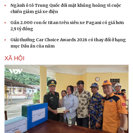
Ngành ô tô Trung Quốc đối mặt khủng hoảng vì cuộc
chiến giảm giá xe điện
Gần 2.000 con ốc titan trên siêu xe Pagani có giá hơn
2,9 tỷ đồng
Sức khỏe
Đời sống
Dinh dưỡng - món ngon
Nhà đẹp
Giải thưởng Car Choice Awards 2026 có thay đổi ở hạng
Cây thuốc
Blog
mục Dấu ấn của năm
Sản phụ khoa
Tình yêu - Gia đình
Nhi khoa
XÃ HỘI
Nam khoa
Làm đẹp - giảm cân
Phòng mạch online
Ăn sạch sống khỏe