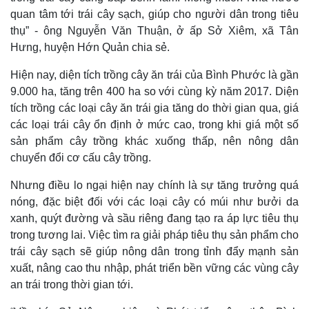
quan tâm tới trái cây sạch, giúp cho người dân trong tiêu
thụ” - ông Nguyễn Văn Thuận, ở ấp Sở Xiêm, xã Tân
Hưng, huyện Hớn Quản chia sẻ.
Hiện nay, diện tích trồng cây ăn trái của Bình Phước là gần
9.000 ha, tăng trên 400 ha so với cùng kỳ năm 2017. Diện
tích trồng các loại cây ăn trái gia tăng do thời gian qua, giá
các loại trái cây ổn định ở mức
cao, trong khi giá một số
sản phẩm cây trồng khác xuống thấp, nên nông dân
chuyển đổi cơ cấu cây trồng.
Nhưng điều lo ngại hiện nay chính là sự tăng trưởng quá
Thế giới
Multimedia
nóng, đặc biệt đối với các loại cây có múi như bưởi da
Quan sát
Video
xanh, quýt đường và sầu riêng đang tạo ra áp lực tiêu thụ
Cuộc sống đó đây
Ảnh
trong tương lai. Việc tìm ra giải pháp tiêu thụ sản phẩm cho
Hồ sơ
E-Magazine
trái cây sạch sẽ giúp nông dân trong tỉnh đẩy mạnh sản
Infographic
xuất, nâng cao thu nhập, phát triển bền vững các vùng cây
an trái trong thời gian tới.