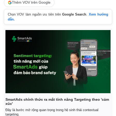
Thêm VOV trên Google
Chọn VOV làm nguồn ưu tiên trên
Google Search
.
Xem hướng
dẫn.
Kinh tế
Thị trường
Bất động sản
Giá vàng
Khởi nghiệp
Tiêu dùng
SmartAds chính thức ra mắt tính năng Targeting theo 'cảm
Tỷ giá
xúc'
Chứng khoán
Đây là bước mở rộng quan trọng trong hệ sinh thái contextual
Giá cà phê
targeting.