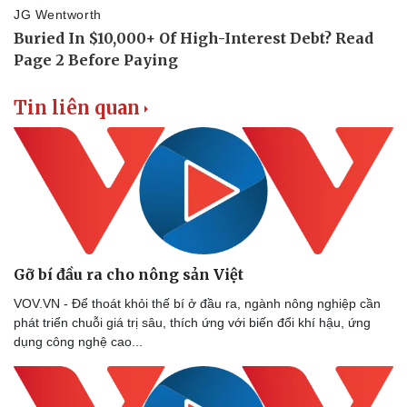
Bóng đá
Ô tô
Lịch thi đấu bóng đá
Xe máy
Thế giới thể thao
Tư vấn
eSports
Hậu trường
Tin liên quan
Gỡ bí đầu ra cho nông sản Việt
VOV.VN - Để thoát khỏi thế bí ở đầu ra, ngành nông nghiệp cần
phát triển chuỗi giá trị sâu, thích ứng với biến đổi khí hậu, ứng
dụng công nghệ cao...