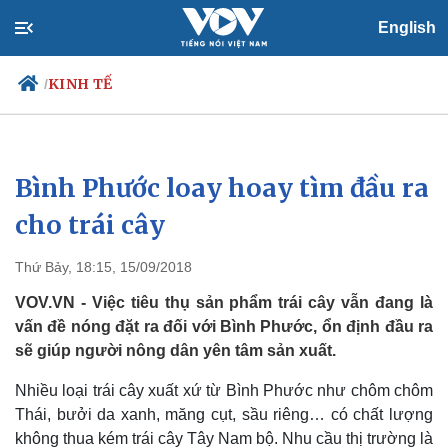
English
KINH TẾ
/
Bình Phước loay hoay tìm đầu ra
Chính trị
Xã hội
Đảng
Tin 24h
cho trái cây
Tổ chức nhân sự
Dự báo thời tiết
Quốc hội
Giáo dục
Thứ Bảy, 18:15, 15/09/2018
Nhận diện sự thật
Dấu ấn VOV
Việc làm
VOV.VN - Việc tiêu thụ sản phẩm trái cây vẫn đang là
Biển đảo
vấn đề nóng đặt ra đối với Bình Phước, ổn định đầu ra
sẽ giúp người nông dân yên tâm sản xuất.
Nhiều loại trái cây xuất xứ từ Bình Phước như chôm chôm
Thái, bưởi da xanh, măng cụt, sầu riêng… có chất lượng
không thua kém trái cây Tây Nam bộ. Nhu cầu thị trường là