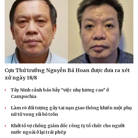
Cựu Thứ trưởng Nguyễn Bá Hoan được đưa ra xét
Văn hóa
Giải trí
xử ngày 18/8
Sân khấu - Điện ảnh
Nghệ sĩ
Văn học
Thời trang
Tây Ninh cảnh báo bẫy "việc nhẹ lương cao" ở
Âm nhạc
Sao Việt
Campuchia
Di sản
Làm rõ đối tượng gây tai nạn giao thông khiến một phụ
nữ tử vong rồi bỏ trốn
Khởi tố vợ chồng giám đốc công ty tổ chức cho người
nước ngoài ở lại trái phép