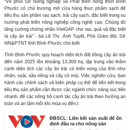
“Về phía Sở Nông nghiệp và Phát triển nông thôn Bình
Phước có chủ trương mở cửa hàng thực phẩm sạch để
tiêu thụ sản phẩm rau sạch, trái cây sạch, đặc biệt trong xu
hướng phát triển nông nghiệp công nghệ cao. Chúng tôi
tăng cường chứng nhận VietGAP cho rau, quả và đặc biệt
là cây ăn trái” - bà Lê Thị Ánh Tuyết, Phó Giám đốc Sở
NN&PTNT tỉnh Bình Phước cho biết
Tỉnh Bình Phước quy hoạch diện tích đất trồng cây ăn trái
đến năm 2025 lên khoảng 13.300 ha, tập trung vào thâm
canh diện tích các cây ăn trái có triển vọng của tỉnh như
nhãn, xoài, sầu riêng và cây có múi. Việc nghiên cứu, ban
hành các chính sách và biện pháp cụ thể để liên kết trong
tiêu thụ sản phẩm cần được các ngành chức năng xúc tiến
nhanh, để các nông hộ canh tác cây ăn trái theo hướng an
toàn và an tâm mỗi khi mùa vụ đến./.
ĐBSCL: Liên kết sản xuất để ổn
định đầu ra cho nông sản