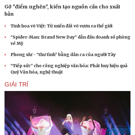
Gỡ "điểm nghẽn", kiến tạo nguồn cầu cho xuất
bản
Tinh hoa võ Việt: Từ miền đất võ vươn ra thế giới
“Spider-Man: Brand New Day” dẫn đầu doanh số phòng
vé Mỹ
Phong slư - “thư tình” bằng dân ca của người Tày
“Tiếp sức” cho công nghiệp văn hóa: Phát huy hiệu quả
Quỹ Văn hóa, nghệ thuật
GIẢI TRÍ
Du lịch
Podcast
Tư vấn
Câu chuyện thời sự
Săn Tour
Đọc truyện đêm khuya
check-in
Cửa sổ tình yêu
Kể chuyện cho bé
Hạt giống tâm hồn