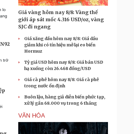
 lo
Giá vàng hôm nay 8/8: Vàng thế
rạng
giới áp sát mốc 4.316 USD/oz, vàng
SJC đi ngang
Giá xăng dầu hôm nay 8/8: Giá dầu
ON92
giảm khi có tín hiệu mở lại eo biển
Hormuz
n trở
Tỷ giá USD hôm nay 8/8: Giá bán USD
hạ xuống còn 26.468 đồng/USD
Giá cà phê hôm nay 8/8: Giá cà phê
trong nước ổn định
ệp
Buôn lậu, hàng giả diễn biến phức tạp,
xử lý gần 68.000 vụ trong 6 tháng
ới
VĂN HÓA
áng