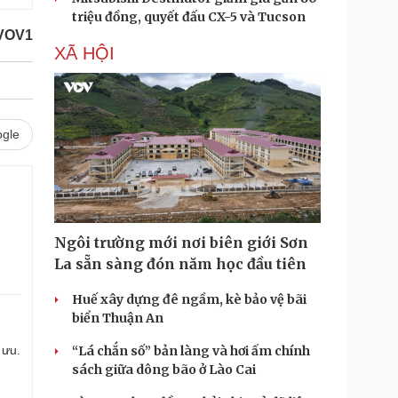
triệu đồng, quyết đấu CX-5 và Tucson
VOV1
XÃ HỘI
gle
Ngôi trường mới nơi biên giới Sơn
La sẵn sàng đón năm học đầu tiên
Huế xây dựng đê ngầm, kè bảo vệ bãi
biển Thuận An
 ưu.
“Lá chắn số” bản làng và hơi ấm chính
sách giữa dông bão ở Lào Cai