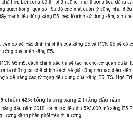
 phù hợp bởi công bố thị phần cũng như tỉ trọng tiêu dùng cá
g quan trọng, qua số liệu đó các nhà quản lý cũng như điều
đẩy mạnh tiêu dùng xăng E5 theo lộ trình sử dụng xăng sinh họ
g,
trên cơ sở xác định thị phần của xăng E5 và RON 95 sẽ có c
hướng phát triển xăng E5.
 RON 95 một cách chính xác thì sẽ tạo ra cho cơ quan quản l
ưa ra những cơ chế chính sách về giá cũng như tạo điều kiện 
hợp để nâng cao tỷ trọng tiêu dùng của xăng E5, TS. Ngô Trí
E5 chiếm 42% tổng lượng xăng 2 tháng đầu năm
 tháng đầu năm 2018, cả nước tiêu thụ 593.000 m3 xăng E5
 lượng xăng phân phối trên thị trường.