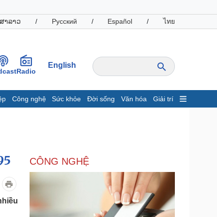
ສາລາວ
/
Русский
/
Español
/
ไทย
English
dcast
Radio
ệp
Công nghệ
Sức khỏe
Đời sống
Văn hóa
Giải trí
inh tế
Thị trường
ất động sản
Giá vàng
hởi nghiệp
Tiêu dùng
Tỷ giá
95
CÔNG NGHỆ
Chứng khoán
Giá cà phê
oanh nghiệp
Công nghệ
nhiều
hông tin doanh nghiệp
Sành điệu