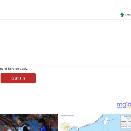
ms of Service
apply.
Gửi tin