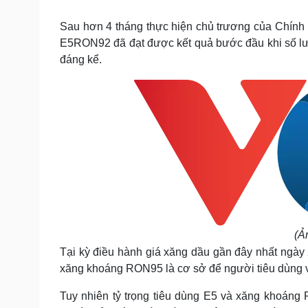
Tin nóng
Việt Nam
Tư vấn luật
Phân tích
Sau hơn 4 tháng thực hiện chủ trương của Chính
E5RON92 đã đạt được kết quả bước đầu khi số lượ
đáng kể.
Sức khỏe
Đời sống
Dinh dưỡng - món ngon
Nhà đẹp
Cây thuốc
Blog
Sản phụ khoa
Tình yêu - Gia đình
Nhi khoa
Nam khoa
Làm đẹp - giảm cân
Phòng mạch online
Ăn sạch sống khỏe
Cải chính
(Ả
Tại kỳ điều hành giá xăng dầu gần đây nhất ngà
xăng khoáng RON95 là cơ sở để người tiêu dùng và
Tuy nhiên tỷ trọng tiêu dùng E5 và xăng khoáng