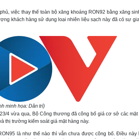
Lịch thi đấu bóng đá
Xe máy
Thế giới thể thao
Tư vấn
 phủ, việc thay thế toàn bộ xăng khoáng RON92 bằng xăng sin
eSports
V
ng khách hàng sử dụng loại nhiên liệu sạch này đã có sự gia
Hậu trường
Văn hóa
Giải trí
D
Sân khấu - Điện ảnh
Nghệ sĩ
Văn học
Thời trang
Âm nhạc
Sao Việt
c
Di sản
nh minh họa: Dân trí)
y 23/4 vừa qua, Bộ Công thương đã công bố giá cơ sở các mặt
 thị trường kiểm soát giá mặt hàng này.
 RON95 là như thế nào thì vẫn chưa được công bố. Điều này 