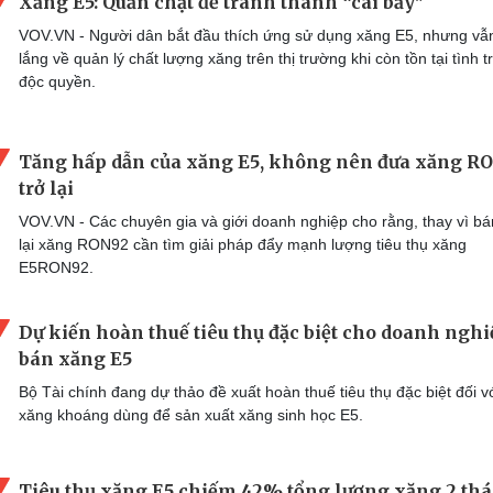
Xăng E5: Quản chặt để tránh thành “cái bẫy"
VOV.VN - Người dân bắt đầu thích ứng sử dụng xăng E5, nhưng vẫn
lắng về quản lý chất lượng xăng trên thị trường khi còn tồn tại tình t
độc quyền.
Tăng hấp dẫn của xăng E5, không nên đưa xăng R
trở lại
VOV.VN - Các chuyên gia và giới doanh nghiệp cho rằng, thay vì bá
lại xăng RON92 cần tìm giải pháp đẩy mạnh lượng tiêu thụ xăng
E5RON92.
Dự kiến hoàn thuế tiêu thụ đặc biệt cho doanh nghi
bán xăng E5
Bộ Tài chính đang dự thảo đề xuất hoàn thuế tiêu thụ đặc biệt đối v
xăng khoáng dùng để sản xuất xăng sinh học E5.
Tiêu thụ xăng E5 chiếm 42% tổng lượng xăng 2 th