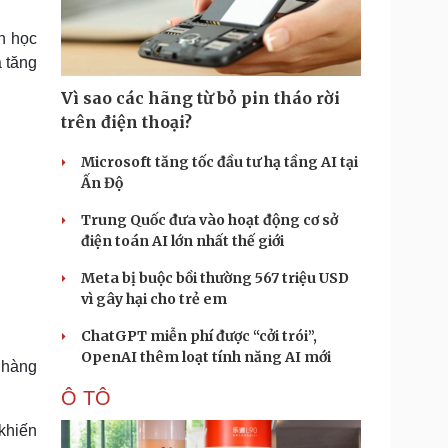
Doanh nghiệp 24h
Tin Công nghệ
Doanh nhân
Trải nghiệm
h học
ì cộng đồng
Chuyển đổi số
 tăng
Vì sao các hãng từ bỏ pin tháo rời
u lịch
Podcast
trên điện thoại?
Tư vấn
Câu chuyện thời sự
Săn Tour
Đọc truyện đêm khuya
Microsoft tăng tốc đầu tư hạ tầng AI tại
heck-in
Cửa sổ tình yêu
Ấn Độ
Kể chuyện cho bé
Trung Quốc đưa vào hoạt động cơ sở
Hạt giống tâm hồn
điện toán AI lớn nhất thế giới
Meta bị buộc bồi thường 567 triệu USD
vì gây hại cho trẻ em
ChatGPT miễn phí được “cởi trói”,
OpenAI thêm loạt tính năng AI mới
 hàng
Ô TÔ
khiến