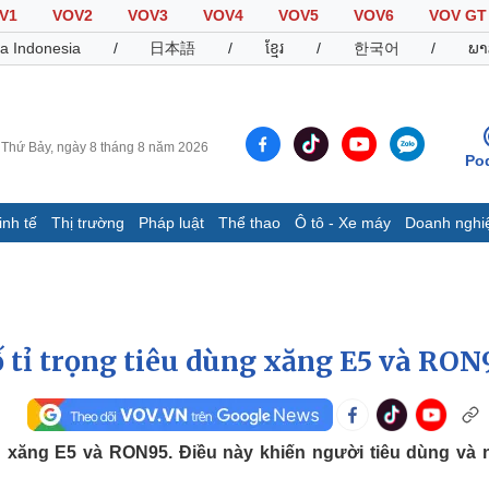
V1
VOV2
VOV3
VOV4
VOV5
VOV6
VOV GT
a Indonesia
/
日本語
/
ខ្មែរ
/
한국어
/
ພາ
Thứ Bảy, ngày 8 tháng 8 năm 2026
Po
inh tế
Thị trường
Pháp luật
Thể thao
Ô tô - Xe máy
Doanh nghi
Thế giới
Multimedia
K
Quan sát
Video
B
Cuộc sống đó đây
Ảnh
K
Hồ sơ
E-Magazine
 tỉ trọng tiêu dùng xăng E5 và RON
Infographic
Thể thao
Ô tô - Xe máy
D
g xăng E5 và RON95. Điều này khiến người tiêu dùng và 
Bóng đá
Ô tô
T