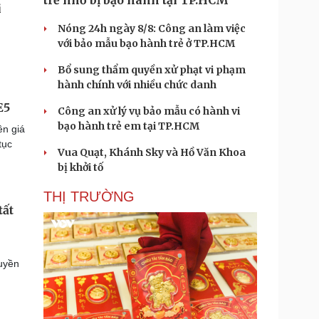
trẻ nhỏ bị bạo hành tại TP.HCM
Nóng 24h ngày 8/8: Công an làm việc
với bảo mẫu bạo hành trẻ ở TP.HCM
Bổ sung thẩm quyền xử phạt vi phạm
hành chính với nhiều chức danh
E5
Công an xử lý vụ bảo mẫu có hành vi
bạo hành trẻ em tại TP.HCM
ền giá
tục
Vua Quạt, Khánh Sky và Hồ Văn Khoa
bị khởi tố
THỊ TRƯỜNG
tất
uyền