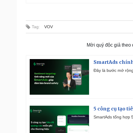
Tag:
VOV
Mời quý độc giả theo
SmartAds chính 
Đây là bước mở rộng 
5 công cụ tạo t
SmartAds tổng hợp 5 