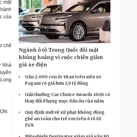
c mặt
 hành
c của
ơ chế
Ngành ô tô Trung Quốc đối mặt
khủng hoảng vì cuộc chiến giảm
giá xe điện
ý Nhà
tuyên
Gần 2.000 con ốc titan trên siêu xe
 Long
Pagani có giá hơn 2,9 tỷ đồng
Giải thưởng Car Choice Awards 2026 có
thay đổi ở hạng mục Dấu ấn của năm
 RON
Quy định mới về xử phạt không dùng
ghế an toàn cho trẻ em trên ô tô từ
15/8
Mitsubishi Destinator giảm giá gần 80