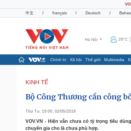
VO
中文
/
français
/
Deutsch
/
Bahas
28°C
Hà Nội
Chính trị
Xã hội
Thế giới
Multimedia
K
Chính trị
Xã hội
Đảng
Tin 24h
KINH TẾ
Tổ chức nhân sự
Dự báo thời tiết
Quốc hội
Giáo dục
Bộ Công Thương cần công bố
Nhận diện sự thật
Dấu ấn VOV
Việc làm
Biển đảo
Thứ Tư, 19:00, 02/05/2018
Pháp luật
Quân sự - Quốc phòng
VOV.VN - Hiện vẫn chưa có tỷ trọng tiêu dùn
chuyên gia cho là chưa phù hợp.
Vụ án
Vũ khí