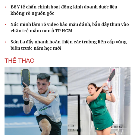
Tìm thấy hài cốt 2 liệt sĩ ở Đà Nẵng từ thông tin
nhân dân cung cấp
Thôn có 95% đồng bào dân tộc Dao ở Lào Cai được công
nhận "Thôn số"
Bộ Y tế chấn chỉnh hoạt động kinh doanh dược liệu
không rõ nguồn gốc
Xác minh làm rõ video bảo mẫu đánh, bắn dây thun vào
chân trẻ mầm non ở TP.HCM
Sơn La đẩy nhanh hoàn thiện các trường liên cấp vùng
biên trước năm học mới
THỂ THAO