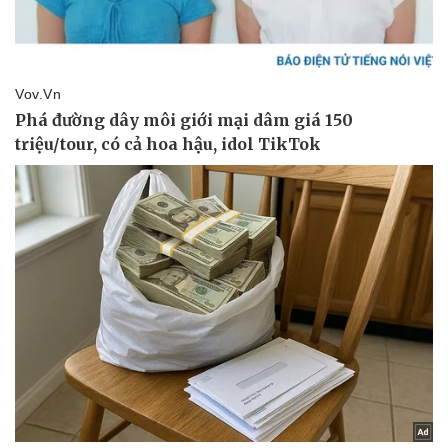
Pháp luật
Quân sự - Quốc phòng
Vụ án
Vũ khí
Tin nóng
Việt Nam
Tư vấn luật
Phân tích