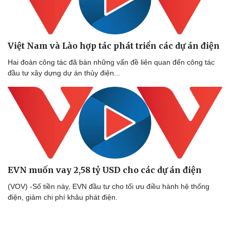
Việt Nam và Lào hợp tác phát triển các dự án điện
Hai đoàn công tác đã bàn những vấn đề liên quan đến công tác
đầu tư xây dựng dự án thủy điện...
EVN muốn vay 2,58 tỷ USD cho các dự án điện
(VOV) -Số tiền này, EVN đầu tư cho tối ưu điều hành hệ thống
Doanh nghiệp
Công nghệ
điện, giảm chi phí khâu phát điện.
Thông tin doanh nghiệp
Sành điệu
Doanh nghiệp 24h
Tin Công nghệ
Doanh nhân
Trải nghiệm