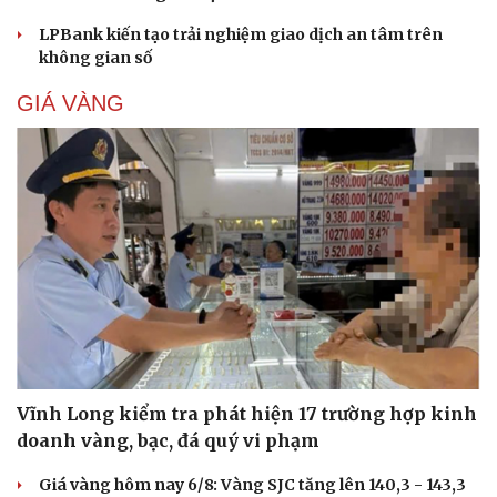
Từng đi tìm "đôi chân" cho mình, nữ giám đốc mở
ra cơ hội cho người khuyết tật
Người phụ nữ khiếm khuyết gần 20 năm đồng hành
cùng hơn 720 người khuyết tật
Cải chính
Giải nỗi đau quá tải ứng dụng với nền tảng hội tụ mới
của Viettel
Techcom Life và cách tiếp cận mới cho bài toán bảo vệ
sức khỏe của người Việt
LPBank kiến tạo trải nghiệm giao dịch an tâm trên
không gian số
GIÁ VÀNG