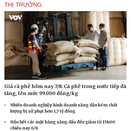
Bắt giữ người phụ nữ giả danh công an lừa đảo "chạy
án" 400 triệu đồng
Tạm giữ hình sự người đàn ông đạp ngã chồng cũ của
bạn gái giữa đường
Cha dượng đánh đập, bắt bé gái 11 tuổi ở Đồng Nai quỳ
đến 1h sáng
Khám xét khẩn cấp nhà Bùi Xuân Huấn (Huấn Hoa
Hồng)
THỊ TRƯỜNG