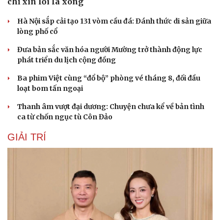
Du lịch
Podcast
Tư vấn
Câu chuyện thời sự
Săn Tour
Đọc truyện đêm khuya
check-in
Cửa sổ tình yêu
Kể chuyện cho bé
Hạt giống tâm hồn
Từ vụ MCK gỡ 19 ca khúc: Không thể gây sốc rồi
chỉ xin lỗi là xong
Hà Nội sắp cải tạo 131 vòm cầu đá: Đánh thức di sản giữa
lòng phố cổ
Đưa bản sắc văn hóa người Mường trở thành động lực
phát triển du lịch cộng đồng
Ba phim Việt cùng “đổ bộ” phòng vé tháng 8, đối đầu
loạt bom tấn ngoại
Thanh âm vượt đại dương: Chuyện chưa kể về bản tình