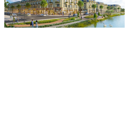
Vì một phút buông thả sau hơi men, tôi bàng hoàng
phát hiện mắc bệnh tình dục
Ranh giới mong manh giữa hài hước và phản cảm
BẤT ĐỘNG SẢN
Genera by The Solia: Tâm điểm đón xu hướng
dịch chuyển cư dân từ trung tâm