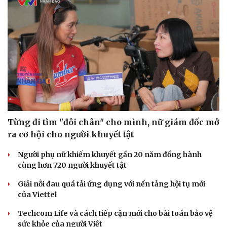
Nữ chính AI ở Trung Quốc gây sốt với mức phí quảng cáo
hàng tỷ đồng
Dàn người đẹp Gen Z gây bất ngờ khi ứng xử về AI tại
cuộc thi Hoa hậu
“Ngọc Nữ Trời Nam”- bộ sưu tập thời trang ấn tượng của
NTK trẻ Đỗ Quang Trường
DOANH NGHIỆP