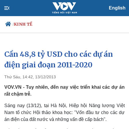
English
KINH TẾ
/
Cần 48,8 tỷ USD cho các dự án
Chính trị
Xã hội
Đảng
Tin 24h
điện giai đoạn 2011-2020
Tổ chức nhân sự
Dự báo thời tiết
Quốc hội
Giáo dục
Thứ Sáu, 14:42, 13/12/2013
Nhận diện sự thật
Dấu ấn VOV
Việc làm
VOV.VN - Tuy nhiên, đến nay việc triển khai các dự án
Biển đảo
rất chậm trễ.
Sáng nay (13/12), tại Hà Nội, Hiệp hội Năng lượng Việt
Nam tổ chức Hội thảo khoa học: "Vốn đầu tư cho các dự
án điện của đất nước và những vấn đề cấp bách".