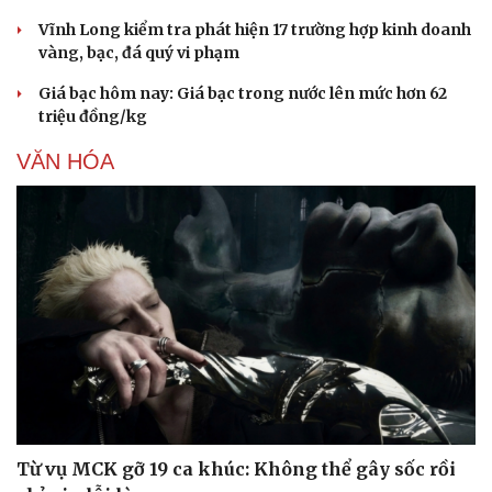
Giá cà phê hôm nay 7/8: Cà phê trong nước tiếp đà
tăng, lên mức 99.000 đồng/kg
Nhiều doanh nghiệp kinh doanh xăng dầu kém chất
lượng bị xử phạt hơn 1,7 tỷ đồng
Hầu hết các mặt hàng xăng dầu đều giảm từ 15h00
chiều nay 6/8
Vĩnh Long kiểm tra phát hiện 17 trường hợp kinh doanh
vàng, bạc, đá quý vi phạm
Giá bạc hôm nay: Giá bạc trong nước lên mức hơn 62
triệu đồng/kg
VĂN HÓA