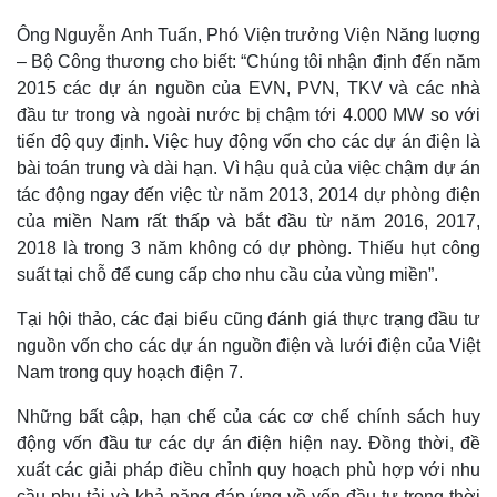
Ông Nguyễn Anh Tuấn, Phó Viện trưởng Viện Năng luợng
– Bộ Công thương cho biết: “Chúng tôi nhận định đến năm
2015 các dự án nguồn của EVN, PVN, TKV và các nhà
đầu tư trong và ngoài nước bị chậm tới 4.000 MW so với
tiến độ quy định. Việc huy động vốn cho các dự án điện là
bài toán trung và dài hạn. Vì hậu quả của việc chậm dự án
tác động ngay đến việc từ năm 2013, 2014 dự phòng điện
của miền Nam rất thấp và bắt đầu từ năm 2016, 2017,
2018 là trong 3 năm không có dự phòng. Thiếu hụt công
suất tại chỗ để cung cấp cho nhu cầu của vùng miền”.
Thế giới
Multimedia
Quan sát
Video
Tại hội thảo, các đại biểu cũng đánh giá thực trạng đầu tư
Cuộc sống đó đây
Ảnh
nguồn vốn cho các dự án nguồn điện và lưới điện của Việt
Hồ sơ
E-Magazine
Nam trong quy hoạch điện 7.
Infographic
Những bất cập, hạn chế của các cơ chế chính sách huy
động vốn đầu tư các dự án điện hiện nay. Đồng thời, đề
xuất các giải pháp điều chỉnh quy hoạch phù hợp với nhu
cầu phụ tải và khả năng đáp ứng về vốn đầu tư trong thời