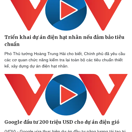
Triển khai dự án điện hạt nhân nếu đảm bảo tiêu
chuẩn
Phó Thủ tướng Hoàng Trung Hải cho biết, Chính phủ đã yêu cầu
các cơ quan chức năng kiểm tra lại toàn bộ các tiêu chuẩn thiết
kế, xây dựng dự án điện hạt nhân.
Thể thao
Ô tô - Xe máy
Bóng đá
Ô tô
Lịch thi đấu bóng đá
Xe máy
Thế giới thể thao
Tư vấn
Google đầu tư 200 triệu USD cho dự án điện gió
eSports
Hậu trường
(VOV) - Google vừa thực hiện dự án đầu tư năng lượng tái tạo trị