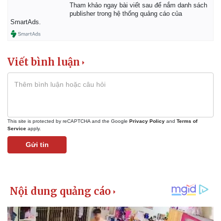
Tham khảo ngay bài viết sau để nắm danh sách
publisher trong hệ thống quảng cáo của
SmartAds.
Viết bình luận
This site is protected by reCAPTCHA and the Google
Privacy Policy
and
Terms of
Service
apply.
Kinh tế
Thị trường
Gửi tin
Bất động sản
Giá vàng
Khởi nghiệp
Tiêu dùng
Tỷ giá
Chứng khoán
Giá cà phê