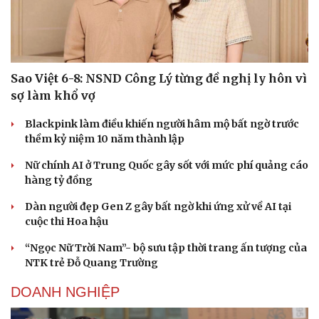
ca từ chốn ngục tù Côn Đảo
GIẢI TRÍ
Sao Việt 6-8: NSND Công Lý từng đề nghị ly hôn vì
sợ làm khổ vợ
Blackpink làm điều khiến người hâm mộ bất ngờ trước
thềm kỷ niệm 10 năm thành lập