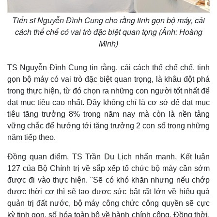
Tin nóng
Việt Nam
Tư vấn luật
Phân tích
Tiến sĩ Nguyễn Đình Cung cho rằng tinh gọn bộ máy, cải
cách thể chế có vai trò đặc biệt quan tọng (Ảnh: Hoàng
Minh)
TS Nguyễn Đình Cung tin rằng, cải cách thể chế chế, tinh
gọn bộ máy có vai trò đặc biệt quan trọng, là khâu đột phá
trong thực hiện, từ đó chọn ra những con người tốt nhất để
đạt mục tiêu cao nhất. Đây không chỉ là cơ sở để đạt mục
tiêu tăng trưởng 8% trong năm nay mà còn là nền tảng
vững chắc để hướng tới tăng trưởng 2 con số trong những
năm tiếp theo.
Đồng quan điểm, TS Trần Du Lịch nhấn mạnh, Kết luận
127 của Bộ Chính trị về sắp xếp tổ chức bộ máy cần sớm
được đi vào thực hiện. "Sẽ có khó khăn nhưng nếu chớp
được thời cơ thì sẽ tạo được sức bật rất lớn về hiệu quả
quản trị đất nước, bộ máy công chức công quyền sẽ cực
kỳ tinh gọn, số hóa toàn bộ về hành chính công. Đồng thời,