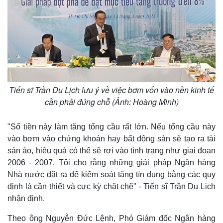
Tiến sĩ Trần Du Lịch lưu ý về việc bơm vốn vào nền kinh tế
cần phải đúng chỗ (Ảnh: Hoàng Minh)
"Số tiền này làm tăng tổng cầu rất lớn. Nếu tổng cầu này
vào bơm vào chứng khoán hay bất động sản sẽ tạo ra tài
Thế giới
Multimedia
sản ảo, hiệu quả có thể sẽ rơi vào tình trạng như giai đoạn
Quan sát
Video
2006 - 2007. Tôi cho rằng những giải pháp Ngân hàng
Cuộc sống đó đây
Ảnh
Nhà nước đặt ra để kiểm soát tăng tín dụng bằng các quy
Hồ sơ
E-Magazine
Infographic
định là cần thiết và cực kỳ chặt chẽ" - Tiến sĩ Trần Du Lịch
nhận định.
Theo ông Nguyễn Đức Lệnh, Phó Giám đốc Ngân hàng