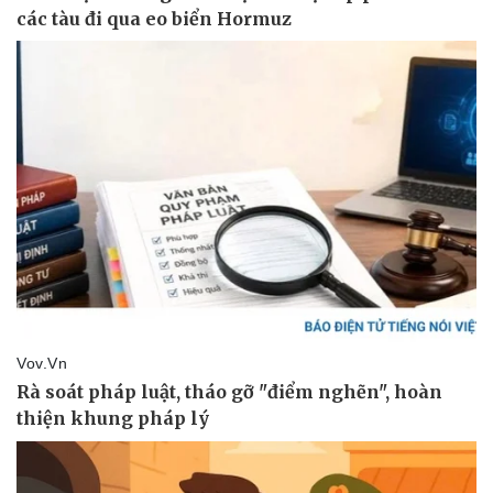
Du lịch
Podcast
Tư vấn
Câu chuyện thời sự
Săn Tour
Đọc truyện đêm khuya
check-in
Cửa sổ tình yêu
Kể chuyện cho bé
Hạt giống tâm hồn