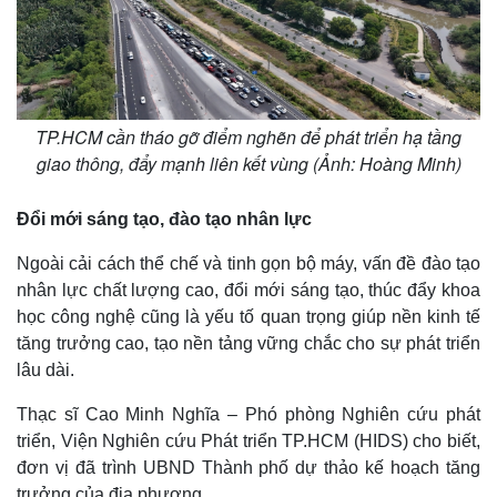
Bóng đá
Ô tô
Lịch thi đấu bóng đá
Xe máy
Thế giới thể thao
Tư vấn
eSports
Hậu trường
TP.HCM cần tháo gỡ điểm nghẽn để phát triển hạ tầng
giao thông, đẩy mạnh liên kết vùng (Ảnh: Hoàng Minh)
Đổi mới sáng tạo, đào tạo nhân lực
Ngoài cải cách thể chế và tinh gọn bộ máy, vấn đề đào tạo
nhân lực chất lượng cao, đổi mới sáng tạo, thúc đẩy khoa
học công nghệ cũng là yếu tố quan trọng giúp nền kinh tế
tăng trưởng cao, tạo nền tảng vững chắc cho sự phát triển
lâu dài.
Thạc sĩ Cao Minh Nghĩa – Phó phòng Nghiên cứu phát
triển, Viện Nghiên cứu Phát triển TP.HCM (HIDS) cho biết,
đơn vị đã trình UBND Thành phố dự thảo kế hoạch tăng
trưởng của địa phương.