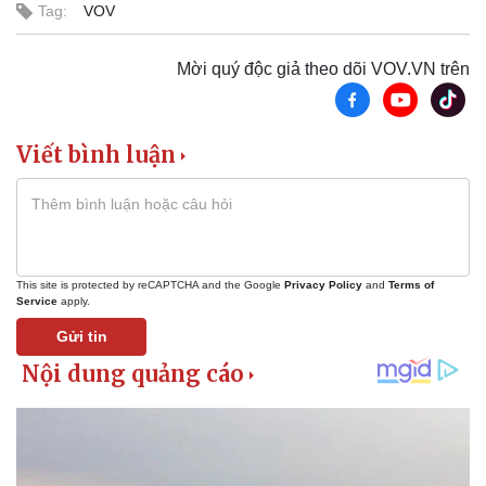
Tag:
VOV
Mời quý độc giả theo dõi VOV.VN trên
Sức khỏe
Đời sống
Viết bình luận
Dinh dưỡng - món ngon
Nhà đẹp
Cây thuốc
Blog
Sản phụ khoa
Tình yêu - Gia đình
Nhi khoa
Nam khoa
Làm đẹp - giảm cân
This site is protected by reCAPTCHA and the Google
Privacy Policy
and
Terms of
Phòng mạch online
Service
apply.
Ăn sạch sống khỏe
Gửi tin