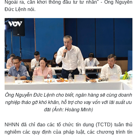
Ngoài ra, cần khơi thông đầu tư tư nhân" - Ông Nguyễn
Đức Lệnh nói.
Ông Nguyễn Đức Lệnh cho biết, ngân hàng sẽ cùng doanh
nghiệp tháo gỡ khó khăn, hỗ trợ cho vay vốn với lãi suất ưu
Kinh tế
Thị trường
đãi (Ảnh: Hoàng Minh)
Bất động sản
Giá vàng
Khởi nghiệp
Tiêu dùng
Tỷ giá
NHNN đã chỉ đạo các tổ chức tín dụng (TCTD) tuân thủ
Chứng khoán
nghiêm các quy định của pháp luật, các chương trình tín
Giá cà phê