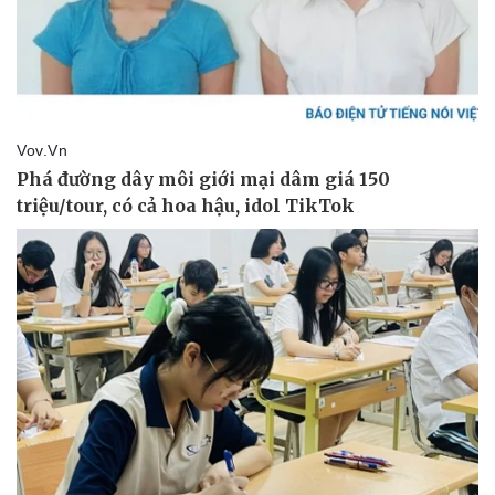
Văn hóa
Giải trí
Sân khấu - Điện ảnh
Nghệ sĩ
Văn học
Thời trang
Âm nhạc
Sao Việt
Di sản