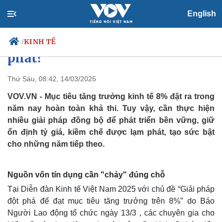
English
Cần làm gì để đạt tăng trưởng
8% mà vẫn khống chế được lạm
KINH TẾ
/
phát?
Thứ Sáu, 08:42, 14/03/2025
Chính trị
Xã hội
VOV.VN - Mục tiêu tăng trưởng kinh tế 8% đặt ra trong
Đảng
Tin 24h
năm nay hoàn toàn khả thi. Tuy vậy, cần thực hiện
Tổ chức nhân sự
Dự báo thời tiết
nhiều giải pháp đồng bộ để phát triển bền vững, giữ
Quốc hội
Giáo dục
ổn định tỷ giá, kiềm chế được lạm phát, tạo sức bật
Nhận diện sự thật
Dấu ấn VOV
cho những năm tiếp theo.
Việc làm
Biển đảo
Nguồn vốn tín dụng cần "chảy" đúng chỗ
Tại Diễn đàn Kinh tế Việt Nam 2025 với chủ đề “Giải pháp
đột phá để đạt mục tiêu tăng trưởng trên 8%” do Báo
Người Lao động tổ chức ngày 13/3 , các chuyên gia cho