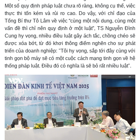
Một số quy định pháp luật chưa rõ ràng, không cụ thể, việc
thực thi tốn kém và rủi ro cao. Do vậy, với chỉ đạo của
Tổng Bí thư Tô Lâm về việc “cùng một nội dung, cùng một
vấn đề thì chỉ nên quy định ở một luật”, TS Nguyễn Đình
Cung hy vọng, nhiều điều luật gây ách tắc, chồng chéo sẽ
được xóa bớt, từ đó khơi thông điểm nghẽn cho sự phát
triển của doanh nghiệp: "Tôi hy vọng, sắp tới đây cùng với
tinh gọn bộ máy sẽ có một cuộc cách mạng tinh gọn về hệ
thống pháp luật. Điều đó có nghĩa là sẽ bỏ rất nhiều luật".
Pháp luật
Quân sự - Quốc phòng
Vụ án
Vũ khí