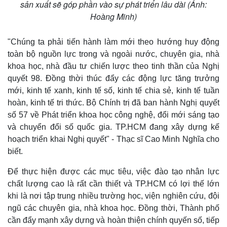
sản xuất sẽ góp phần vào sự phát triển lâu dài (Ảnh:
Hoàng Minh)
Doanh nghiệp
Công nghệ
"Chúng ta phải tiến hành làm mới theo hướng huy động
Thông tin doanh nghiệp
Sành điệu
toàn bộ nguồn lực trong và ngoài nước, chuyên gia, nhà
Doanh nghiệp 24h
Tin Công nghệ
khoa học, nhà đầu tư chiến lược theo tinh thần của Nghị
Doanh nhân
Trải nghiệm
quyết 98. Đồng thời thúc đẩy các động lực tăng trưởng
Vì cộng đồng
Chuyển đổi số
mới, kinh tế xanh, kinh tế số, kinh tế chia sẻ, kinh tế tuần
hoàn, kinh tế tri thức. Bộ Chính trị đã ban hành Nghị quyết
số 57 về Phát triển khoa học công nghệ, đổi mới sáng tạo
và chuyển đổi số quốc gia. TP.HCM đang xây dựng kế
hoạch triển khai Nghị quyết" - Thạc sĩ Cao Minh Nghĩa cho
biết.
Để thực hiện được các mục tiêu, việc đào tạo nhân lực
chất lượng cao là rất cần thiết và TP.HCM có lợi thế lớn
khi là nơi tập trung nhiều trường học, viện nghiên cứu, đội
ngũ các chuyên gia, nhà khoa học. Đồng thời, Thành phố
cần đẩy mạnh xây dựng và hoàn thiện chính quyến số, tiếp