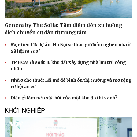
Genera by The Solia: Tâm điểm đón xu hướng
dịch chuyển cư dân từ trung tâm
Mục tiêu 114 dự án: Hà Nội sẽ tháo gỡ điểm nghẽn nhà ở
xã hội ra sao?
TP.HCM rà soát 16 khu đất xây dựng nhà lưu trú công
nhân
Nhà ở cho thuê: Lối mở để bình ổn thị trường và mở rộng
cơ hội an cư
Điều gì làm nên sức hút của một khu đô thị xanh?
KHỞI NGHIỆP