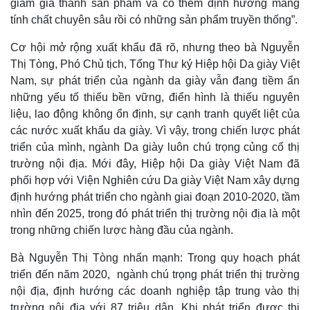
giảm giá thành sản phẩm và có thêm định hướng mang
Thế giới
Multimedia
tính chất chuyên sâu rồi có những sản phẩm truyền thống”.
Quan sát
Video
Cuộc sống đó đây
Ảnh
Cơ hội mở rộng xuất khẩu đã rõ, nhưng theo bà Nguyễn
Hồ sơ
E-Magazine
Thị Tòng, Phó Chủ tịch, Tổng Thư ký Hiệp hội Da giày Việt
Infographic
Nam, sự phát triển của ngành da giày vẫn đang tiềm ẩn
những yếu tố thiếu bền vững, điển hình là thiếu nguyên
liệu, lao động không ổn định, sự cạnh tranh quyết liệt của
các nước xuất khẩu da giày. Vì vậy, trong chiến lược phát
triển của mình, ngành Da giày luôn chú trọng củng cố thị
trường nội địa. Mới đây, Hiệp hội Da giày Việt Nam đã
phối hợp với Viện Nghiên cứu Da giày Việt Nam xây dựng
định hướng phát triển cho ngành giai đoạn 2010-2020, tầm
nhìn đến 2025, trong đó phát triển thị trường nội địa là một
trong những chiến lược hàng đầu của ngành.
Bà Nguyễn Thị Tòng nhấn mạnh: Trong quy hoạch phát
triển đến năm 2020, ngành chú trọng phát triển thị trường
nội địa, định hướng các doanh nghiệp tập trung vào thị
trường nội địa với 87 triệu dân. Khi phát triển được thị