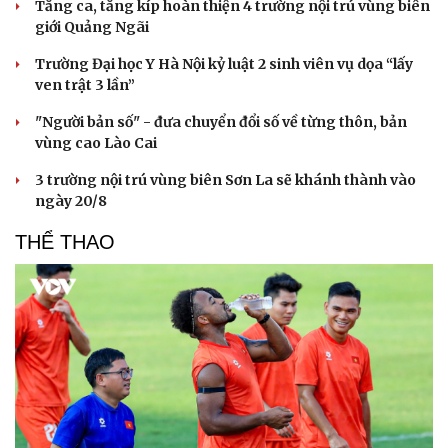
Tăng ca, tăng kíp hoàn thiện 4 trường nội trú vùng biên
giới Quảng Ngãi
Doanh nghiệp
Công nghệ
Trường Đại học Y Hà Nội kỷ luật 2 sinh viên vụ dọa “lấy
Thông tin doanh nghiệp
Sành điệu
ven trật 3 lần”
Doanh nghiệp 24h
Tin Công nghệ
Doanh nhân
Trải nghiệm
"Người bản số" - đưa chuyển đổi số về từng thôn, bản
Vì cộng đồng
Chuyển đổi số
vùng cao Lào Cai
3 trường nội trú vùng biên Sơn La sẽ khánh thành vào
ngày 20/8
THỂ THAO