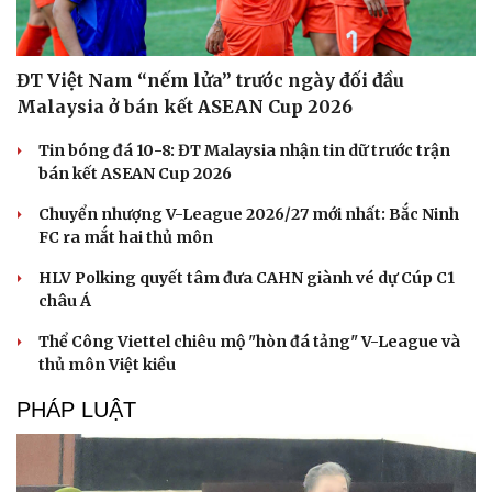
ĐT Việt Nam “nếm lửa” trước ngày đối đầu
Malaysia ở bán kết ASEAN Cup 2026
Tin bóng đá 10-8: ĐT Malaysia nhận tin dữ trước trận
bán kết ASEAN Cup 2026
Chuyển nhượng V-League 2026/27 mới nhất: Bắc Ninh
FC ra mắt hai thủ môn
HLV Polking quyết tâm đưa CAHN giành vé dự Cúp C1
châu Á
Thể Công Viettel chiêu mộ "hòn đá tảng" V-League và
thủ môn Việt kiều
PHÁP LUẬT