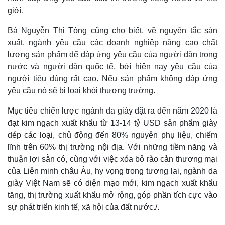
giới.
Bà Nguyễn Thị Tòng cũng cho biết, về nguyên tắc sản
xuất, ngành yêu cầu các doanh nghiệp nâng cao chất
lượng sản phẩm để đáp ứng yêu cầu của người dân trong
nước và người dân quốc tế, bởi hiện nay yêu cầu của
người tiêu dùng rất cao. Nếu sản phẩm không đáp ứng
yêu cầu nó sẽ bị loại khỏi thương trường.
Mục tiêu chiến lược ngành da giày đặt ra đến năm 2020 là
Kinh tế
Thị trường
đạt kim ngạch xuất khẩu từ 13-14 tỷ USD sản phẩm giày
Bất động sản
Giá vàng
dép các loại, chủ động đến 80% nguyên phụ liệu, chiếm
Khởi nghiệp
Tiêu dùng
lĩnh trên 60% thị trường nội địa. Với những tiềm năng và
Tỷ giá
thuận lợi sẵn có, cùng với việc xóa bỏ rào cản thương mại
Chứng khoán
của Liên minh châu Âu, hy vọng trong tương lai, ngành da
Giá cà phê
giày Việt Nam sẽ có diện mạo mới, kim ngạch xuất khẩu
tăng, thị trường xuất khẩu mở rộng, góp phần tích cực vào
sự phát triển kinh tế, xã hội của đất nước./.