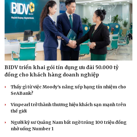
BIDV triển khai gói tín dụng ưu đãi 50.000 tỷ
đồng cho khách hàng doanh nghiệp
Thấy gì từ việc Moody's nâng xếp hạng tín nhiệm cho
SeABank?
Vinpearl trở thành thương hiệu khách sạn mạnh trên
Du lịch
Podcast
thế giới
Tư vấn
Câu chuyện thời sự
Người kỹ sư Quảng Nam bất ngờ trúng 100 triệu đồng
Săn Tour
Đọc truyện đêm khuya
nhờ uống Number 1
check-in
Cửa sổ tình yêu