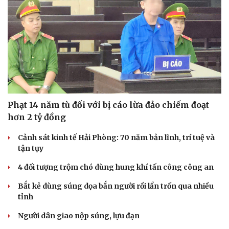
Phạt 14 năm tù đối với bị cáo lừa đảo chiếm đoạt
hơn 2 tỷ đồng
Cảnh sát kinh tế Hải Phòng: 70 năm bản lĩnh, trí tuệ và
Sức khỏe
Đời sống
tận tụy
Dinh dưỡng - món ngon
Nhà đẹp
Cây thuốc
Blog
4 đối tượng trộm chó dùng hung khí tấn công công an
Sản phụ khoa
Tình yêu - Gia đình
Nhi khoa
Bắt kẻ dùng súng dọa bắn người rồi lẩn trốn qua nhiều
Nam khoa
tỉnh
Làm đẹp - giảm cân
Người dân giao nộp súng, lựu đạn
Phòng mạch online
Ăn sạch sống khỏe