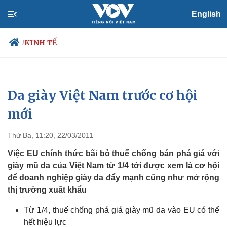
English
KINH TẾ
/
Da giày Việt Nam trước cơ hội
Chính trị
Xã hội
Đảng
Tin 24h
mới
Tổ chức nhân sự
Dự báo thời tiết
Quốc hội
Giáo dục
Thứ Ba, 11:20, 22/03/2011
Nhận diện sự thật
Dấu ấn VOV
Việc làm
Việc EU chính thức bãi bỏ thuế chống bán phá giá với
Biển đảo
giày mũ da của Việt Nam từ 1/4 tới được xem là cơ hội
để doanh nghiệp giày da đẩy mạnh cũng như mở rộng
thị trường xuất khẩu
Từ 1/4, thuế chống phá giá giày mũ da vào EU có thể
hết hiệu lực