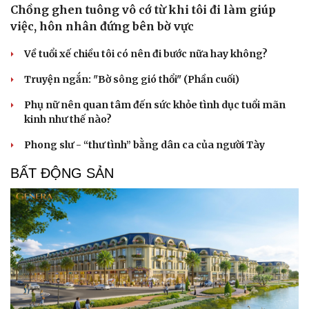
Chồng ghen tuông vô cớ từ khi tôi đi làm giúp
việc, hôn nhân đứng bên bờ vực
Về tuổi xế chiều tôi có nên đi bước nữa hay không?
Truyện ngắn: "Bờ sông gió thổi" (Phần cuối)
Phụ nữ nên quan tâm đến sức khỏe tình dục tuổi mãn
Cải chính
kinh như thế nào?
Phong slư - “thư tình” bằng dân ca của người Tày
BẤT ĐỘNG SẢN