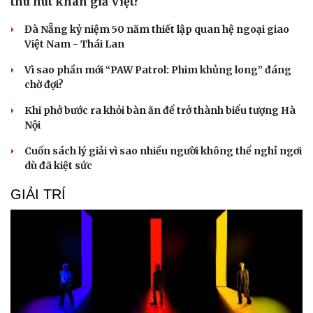
thu hút khán giả Việt?
Đà Nẵng kỷ niệm 50 năm thiết lập quan hệ ngoại giao
Việt Nam - Thái Lan
Vì sao phần mới “PAW Patrol: Phim khủng long” đáng
chờ đợi?
Văn hóa
Giải trí
Khi phở bước ra khỏi bàn ăn để trở thành biểu tượng Hà
Sân khấu - Điện ảnh
Nghệ sĩ
Nội
Văn học
Thời trang
Âm nhạc
Sao Việt
Cuốn sách lý giải vì sao nhiều người không thể nghỉ ngơi
Di sản
dù đã kiệt sức
GIẢI TRÍ