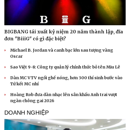
BIGBANG tái xuất kỷ niệm 20 năm thành lập, đĩa
đơn "BiiiG" có gì đặc biệt?
Michael B. Jordan và canh bạc lớn sau tượng vàng
Oscar
Sao Việt 9-8: Công ty quản lý chính thức bỏ tên Miu Lê
Dàn MC VTV ngồi ghế nóng, hơn 300 thí sinh bước vào
Tứ kết MC nhí
Hoàng Rob đưa dàn nhạc lên sân khấu Anh trai vượt
ngàn chông gai 2026
DOANH NGHIỆP