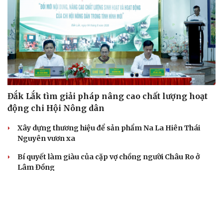
Đắk Lắk tìm giải pháp nâng cao chất lượng hoạt
động chi Hội Nông dân
Xây dựng thương hiệu để sản phẩm Na La Hiên Thái
Nguyên vươn xa
Bí quyết làm giàu của cặp vợ chồng người Châu Ro ở
Lâm Đồng
Hiệp hội Khởi nghiệp quốc gia tổ chức Diễn đàn Khởi
nghiệp tại Đà Nẵng
“Biến” gáo dừa thành sản phẩm xuất khẩu có giá trị