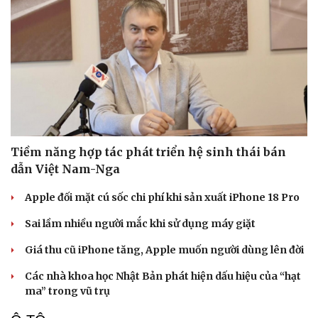
Tiềm năng hợp tác phát triển hệ sinh thái bán
dẫn Việt Nam-Nga
Thể thao
Ô tô - Xe máy
Bóng đá
Ô tô
Apple đối mặt cú sốc chi phí khi sản xuất iPhone 18 Pro
Lịch thi đấu bóng đá
Xe máy
Thế giới thể thao
Tư vấn
Sai lầm nhiều người mắc khi sử dụng máy giặt
eSports
Giá thu cũ iPhone tăng, Apple muốn người dùng lên đời
Hậu trường
Các nhà khoa học Nhật Bản phát hiện dấu hiệu của “hạt
ma” trong vũ trụ