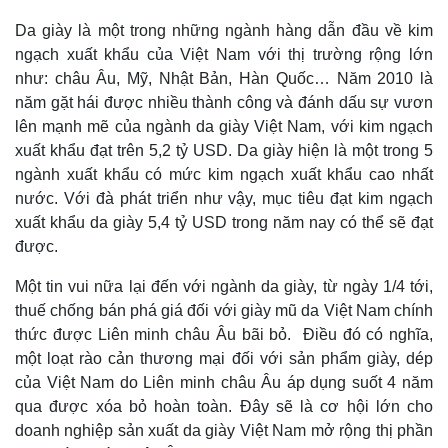
Da giày là một trong những ngành hàng dẫn đầu về kim
ngạch xuất khẩu của Việt Nam với thị trường rộng lớn
như: châu Âu, Mỹ, Nhật Bản, Hàn Quốc… Năm 2010 là
năm gặt hái được nhiều thành công và đánh dấu sự vươn
lên mạnh mẽ của ngành da giày Việt Nam, với kim ngạch
xuất khẩu đạt trên 5,2 tỷ USD. Da giày hiện là một trong 5
ngành xuất khẩu có mức kim ngạch xuất khẩu cao nhất
nước. Với đà phát triển như vậy, mục tiêu đạt kim ngạch
xuất khẩu da giày 5,4 tỷ USD trong năm nay có thể sẽ đạt
được.
Một tin vui nữa lại đến với ngành da giày, từ ngày 1/4 tới,
thuế chống bán phá giá đối với giày mũ da Việt Nam chính
thức được Liên minh châu Âu bãi bỏ. Điều đó có nghĩa,
một loạt rào cản thương mại đối với sản phẩm giày, dép
của Việt Nam do Liên minh châu Âu áp dụng suốt 4 năm
qua được xóa bỏ hoàn toàn. Đây sẽ là cơ hội lớn cho
doanh nghiệp sản xuất da giày Việt Nam mở rộng thị phần