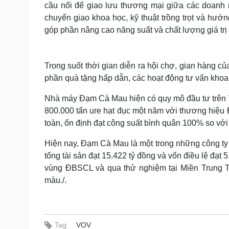
cầu nối để giao lưu thương mại giữa các doanh 
chuyển giao khoa học, kỹ thuật trồng trọt và hư
góp phần nâng cao năng suất và chất lượng giá trị
Trong suốt thời gian diễn ra hội chợ, gian hàng c
phần quà tặng hấp dẫn, các hoạt động tư vấn khoa
Nhà máy Đạm Cà Mau hiện có quy mô đầu tư trên 70
800.000 tấn ure hạt đục một năm với thương hiệ
toàn, ổn định đạt công suất bình quân 100% so với th
Hiện nay, Đạm Cà Mau là một trong những công ty
tổng tài sản đạt 15.422 tỷ đồng và vốn điều lệ đạ
vùng ĐBSCL và qua thử nghiệm tại Miền Trung T
màu./.
Tag:
VOV