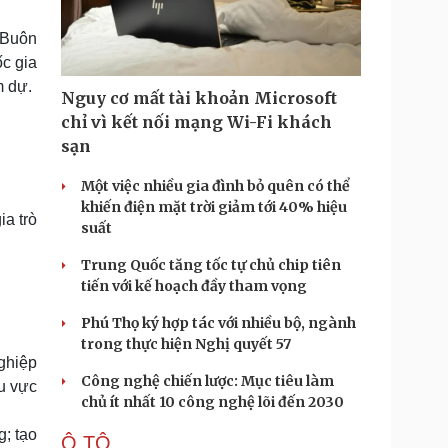
Doanh nghiệp 24h
Tin Công nghệ
Doanh nhân
Trải nghiệm
 Buôn
ì cộng đồng
Chuyển đổi số
c gia
m dự.
Nguy cơ mất tài khoản Microsoft
u lịch
Podcast
chỉ vì kết nối mạng Wi-Fi khách
Tư vấn
Câu chuyện thời sự
sạn
Săn Tour
Đọc truyện đêm khuya
heck-in
Cửa sổ tình yêu
Một việc nhiều gia đình bỏ quên có thể
Kể chuyện cho bé
khiến điện mặt trời giảm tới 40% hiệu
Hạt giống tâm hồn
a trò
suất
Trung Quốc tăng tốc tự chủ chip tiên
tiến với kế hoạch đầy tham vọng
Phú Thọ ký hợp tác với nhiều bộ, ngành
trong thực hiện Nghị quyết 57
ghiệp
Công nghệ chiến lược: Mục tiêu làm
u vực
chủ ít nhất 10 công nghệ lõi đến 2030
g; tạo
Ô TÔ