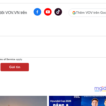
 dõi VOV.VN trên
Thêm VOV trên Goo
ms of Service
apply.
Gửi tin