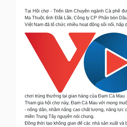
Tin nóng
Việt Nam
Tư vấn luật
Phân tích
Tại Hội chợ - Triển lãm Chuyên ngành Cà phê đư
Ma Thuột, tỉnh Đắk Lắk, Công ty CP Phân bón Dầ
Việt Nam đã tổ chức nhiều hoạt động sôi nổi, hấp
Sức khỏe
Đời sống
Dinh dưỡng - món ngon
Nhà đẹp
Cây thuốc
Blog
Sản phụ khoa
Tình yêu - Gia đình
Nhi khoa
Nam khoa
Làm đẹp - giảm cân
Phòng mạch online
Ăn sạch sống khỏe
Cải chính
chơi trúng thưởng tại gian hàng của Đạm Cà Mau
Tham gia hội chợ này, Đạm Cà Mau với mong muốn 
- nông dân, nhằm nâng cao chất lượng, năng lực c
miền Trung Tây nguyên nói chung.
Đồng thời tạo không gian để các nhà sản xuất và b