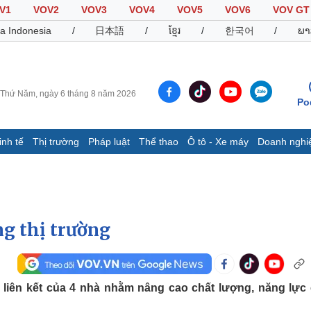
V1
VOV2
VOV3
VOV4
VOV5
VOV6
VOV GT
a Indonesia
/
日本語
/
ខ្មែរ
/
한국어
/
ພາ
Thứ Năm, ngày 6 tháng 8 năm 2026
Po
inh tế
Thị trường
Pháp luật
Thể thao
Ô tô - Xe máy
Doanh nghi
Thế giới
Multimedia
K
Quan sát
Video
B
Cuộc sống đó đây
Ảnh
K
Hồ sơ
E-Magazine
g thị trường
Infographic
Thể thao
Ô tô - Xe máy
D
iên kết của 4 nhà nhằm nâng cao chất lượng, năng lực
Bóng đá
Ô tô
T