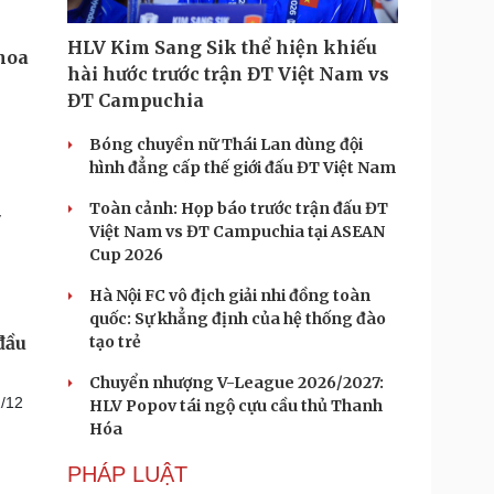
HLV Kim Sang Sik thể hiện khiếu
hài hước trước trận ĐT Việt Nam vs
ĐT Campuchia
Bóng chuyền nữ Thái Lan dùng đội
hình đẳng cấp thế giới đấu ĐT Việt Nam
Toàn cảnh: Họp báo trước trận đấu ĐT
ỷ
Việt Nam vs ĐT Campuchia tại ASEAN
Cup 2026
Hà Nội FC vô địch giải nhi đồng toàn
quốc: Sự khẳng định của hệ thống đào
tạo trẻ
đầu
Chuyển nhượng V-League 2026/2027:
/12
HLV Popov tái ngộ cựu cầu thủ Thanh
Hóa
PHÁP LUẬT