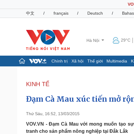
VO
中文
/
français
/
Deutsch
/
Bahas
29°C
Hà Nội
Chính trị
Xã hội
Thế giới
Multimedia
K
Chính trị
Xã hội
Đảng
Tin 24h
KINH TẾ
Tổ chức nhân sự
Dự báo thời tiết
Quốc hội
Giáo dục
Đạm Cà Mau xúc tiến mở rộn
Nhận diện sự thật
Dấu ấn VOV
Việc làm
Biển đảo
Thứ Sáu, 16:52, 13/03/2015
Pháp luật
Quân sự - Quốc phòng
VOV.VN - Đạm Cà Mau với mong muốn tạo sự l
tranh cho sản phẩm nông nghiệp tại Đắk Lắk
Vụ án
Vũ khí