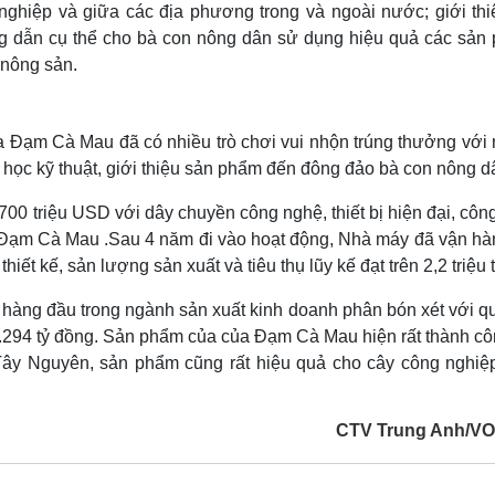
nghiệp và giữa các địa phương trong và ngoài nước; giới thi
ớng dẫn cụ thể cho bà con nông dân sử dụng hiệu quả các sản
 nông sản.
ủa Đạm Cà Mau đã có nhiều trò chơi vui nhộn trúng thưởng với
 học kỹ thuật, giới thiệu sản phẩm đến đông đảo bà con nông d
0 triệu USD với dây chuyền công nghệ, thiết bị hiện đại, công
u Đạm Cà Mau .Sau 4 năm đi vào hoạt động, Nhà máy đã vận hà
iết kế, sản lượng sản xuất và tiêu thụ lũy kế đạt trên 2,2 triệu 
 hàng đầu trong ngành sản xuất kinh doanh phân bón xét với q
t 5.294 tỷ đồng. Sản phẩm của của Đạm Cà Mau hiện rất thành cô
ây Nguyên, sản phẩm cũng rất hiệu quả cho cây công nghiệp
CTV Trung Anh/V