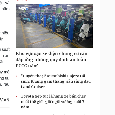
ệu và
 phẩm
 nhiều
ân.
 suất
Khu vực sạc xe điện chung cư cần
nh an
đáp ứng những quy định an toàn
tấn.
PCCC nào?
uy mô
"Huyền thoại" Mitsubishi Pajero tái
ng tại
sinh: Khung gầm thang, sẵn sàng đấu
, rau
Land Cruiser
Toyota tiếp tục là hãng xe bán chạy
OV.VN
nhất thế giới, giữ ngôi vương suốt 7
năm