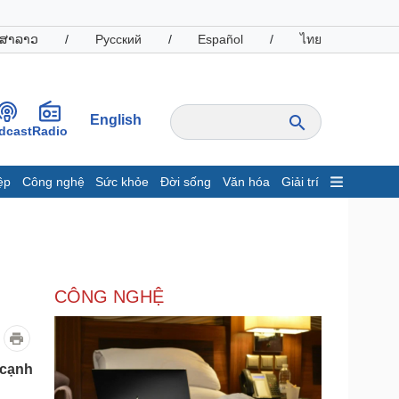
ສາລາວ
/
Русский
/
Español
/
ไทย
English
dcast
Radio
ệp
Công nghệ
Sức khỏe
Đời sống
Văn hóa
Giải trí
inh tế
Thị trường
ất động sản
Giá vàng
hởi nghiệp
Tiêu dùng
Tỷ giá
CÔNG NGHỆ
Chứng khoán
Giá cà phê
oanh nghiệp
Công nghệ
 cạnh
hông tin doanh nghiệp
Sành điệu