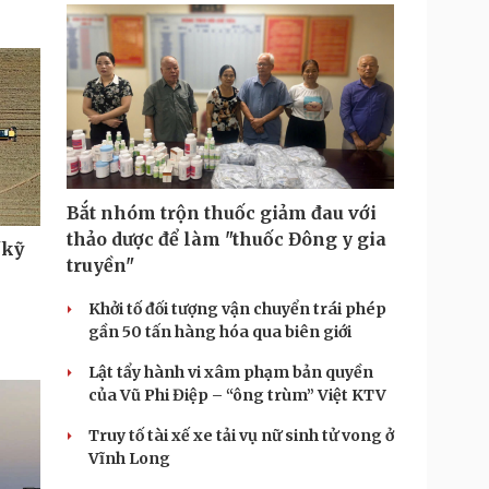
Bắt nhóm trộn thuốc giảm đau với
thảo dược để làm "thuốc Đông y gia
"kỹ
truyền"
Khởi tố đối tượng vận chuyển trái phép
gần 50 tấn hàng hóa qua biên giới
Lật tẩy hành vi xâm phạm bản quyền
của Vũ Phi Điệp – “ông trùm” Việt KTV
Truy tố tài xế xe tải vụ nữ sinh tử vong ở
Vĩnh Long