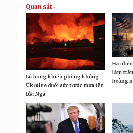
Quan sát
Hai điể
làm trầ
Lỗ hổng khiến phòng không
hoảng n
Ukraine đuối sức trước mưa tên
lửa Nga