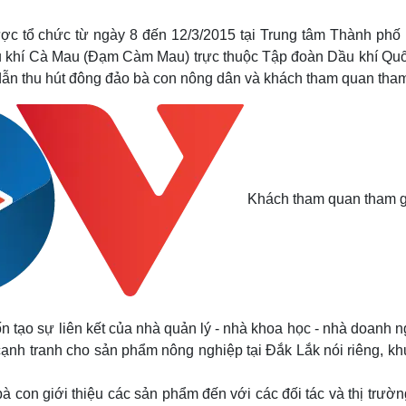
Lịch thi đấu bóng đá
Xe máy
Thế giới thể thao
Tư vấn
ợc tổ chức từ ngày 8 đến 12/3/2015 tại Trung tâm Thành phố
eSports
V
u khí Cà Mau (Đạm Càm Mau) trực thuộc Tập đoàn Dầu khí Quố
Hậu trường
 dẫn thu hút đông đảo bà con nông dân và khách tham quan tha
Văn hóa
Giải trí
D
Sân khấu - Điện ảnh
Nghệ sĩ
Văn học
Thời trang
Âm nhạc
Sao Việt
c
Di sản
Khách tham quan tham gi
tạo sự liên kết của nhà quản lý - nhà khoa học - nhà doanh n
ạnh tranh cho sản phẩm nông nghiệp tại Đắk Lắk nói riêng, kh
à con giới thiệu các sản phẩm đến với các đối tác và thị trườn