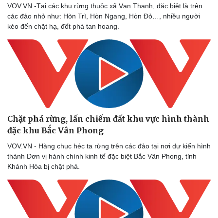
VOV.VN -Tại các khu rừng thuộc xã Vạn Thạnh, đặc biệt là trên
các đảo nhỏ như: Hòn Trì, Hòn Ngang, Hòn Đỏ…, nhiều người
Sức khỏe
Đời sống
kéo đến chặt hạ, đốt phá tan hoang.
Dinh dưỡng - món ngon
Nhà đẹp
Cây thuốc
Blog
Sản phụ khoa
Tình yêu - Gia đình
Nhi khoa
Nam khoa
Làm đẹp - giảm cân
Phòng mạch online
Ăn sạch sống khỏe
Chặt phá rừng, lấn chiếm đất khu vực hình thành
đặc khu Bắc Vân Phong
VOV.VN - Hàng chục héc ta rừng trên các đảo tại nơi dự kiến hình
thành Đơn vị hành chính kinh tế đặc biệt Bắc Vân Phong, tỉnh
Khánh Hòa bị chặt phá.