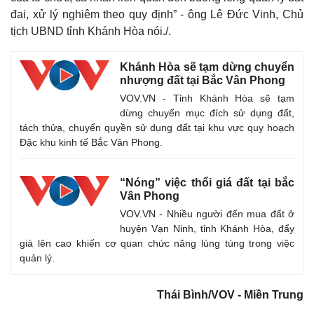
đai, xử lý nghiêm theo quy định” - ông Lê Đức Vinh, Chủ
tịch UBND tỉnh Khánh Hòa nói./.
Khánh Hòa sẽ tạm dừng chuyển
nhượng đất tại Bắc Vân Phong
VOV.VN - Tỉnh Khánh Hòa sẽ tạm
dừng chuyển mục đích sử dụng đất,
tách thửa, chuyển quyền sử dụng đất tại khu vực quy hoạch
Đặc khu kinh tế Bắc Vân Phong.
“Nóng” việc thổi giá đất tại bắc
Vân Phong
VOV.VN - Nhiều người đến mua đất ở
Kinh tế
Thị trường
huyện Vạn Ninh, tỉnh Khánh Hòa, đẩy
Bất động sản
Giá vàng
giá lên cao khiến cơ quan chức năng lúng túng trong việc
Khởi nghiệp
Tiêu dùng
quản lý.
Tỷ giá
Chứng khoán
Giá cà phê
Thái Bình/VOV - Miền Trung