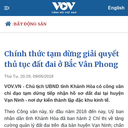
English
BẤT ĐỘNG SẢN
/
Chính thức tạm dừng giải quyết
Chính trị
Xã hội
Đảng
Tin 24h
thủ tục đất đai ở Bắc Vân Phong
Tổ chức nhân sự
Dự báo thời tiết
Quốc hội
Giáo dục
Thứ Tư, 20:29, 09/05/2018
Nhận diện sự thật
Dấu ấn VOV
Việc làm
VOV.VN - Chủ tịch UBND tỉnh Khánh Hòa có công văn
Biển đảo
chỉ đạo tạm dừng tiếp nhận hồ sơ đất đai tại huyện
Vạn Ninh - nơi dự kiến thành lập đặc khu kinh tế.
Theo Công văn này, từ đầu năm 2018 đến nay, Uỷ ban
nhân dân tỉnh Khánh Hòa đã ban hành 2 Chỉ thị về tăng
cường quản lý đất đai trên địa bàn huyện Vạn Ninh; chấn