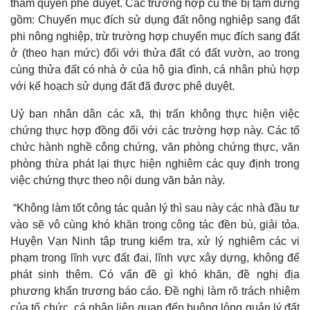
thẩm quyền phê duyệt. Các trường hợp cụ thể bị tạm dừng
gồm: Chuyển mục đích sử dụng đất nông nghiệp sang đất
phi nông nghiệp, trừ trường hợp chuyển mục đích sang đất
ở (theo hạn mức) đối với thửa đất có đất vườn, ao trong
cùng thửa đất có nhà ở của hộ gia đình, cá nhân phù hợp
với kế hoạch sử dụng đất đã được phê duyệt.
Uỷ ban nhân dân các xã, thị trấn không thực hiện việc
chứng thực hợp đồng đối với các trường hợp này. Các tổ
chức hành nghề công chứng, văn phòng chứng thực, văn
phòng thừa phát lại thực hiện nghiêm các quy định trong
việc chứng thực theo nội dung văn bản này.
“Không làm tốt công tác quản lý thì sau này các nhà đầu tư
vào sẽ vô cùng khó khăn trong công tác đền bù, giải tỏa.
Huyện Vạn Ninh tập trung kiểm tra, xử lý nghiêm các vi
phạm trong lĩnh vực đất đai, lĩnh vực xây dựng, không để
phát sinh thêm. Có vấn đề gì khó khăn, đề nghị địa
phương khẩn trương báo cáo. Đề nghị làm rõ trách nhiệm
của tổ chức, cá nhân liên quan đến buông lỏng quản lý đất