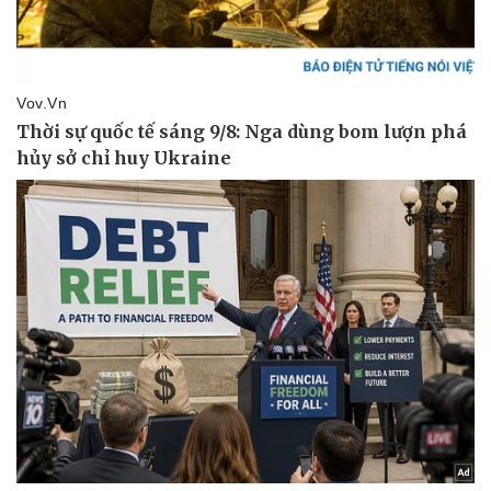
Thể thao
Ô tô - Xe máy
Bóng đá
Ô tô
Lịch thi đấu bóng đá
Xe máy