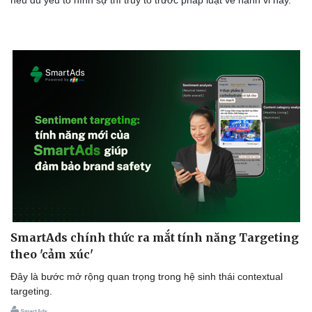
nếu đủ yếu tố hình sự thì truy tố trước pháp luật về hành vi này.
Văn hóa
Giải trí
Sân khấu - Điện ảnh
Nghệ sĩ
Văn học
Thời trang
Âm nhạc
Sao Việt
Di sản
SmartAds chính thức ra mắt tính năng Targeting
theo 'cảm xúc'
Đây là bước mở rộng quan trọng trong hệ sinh thái contextual
targeting.