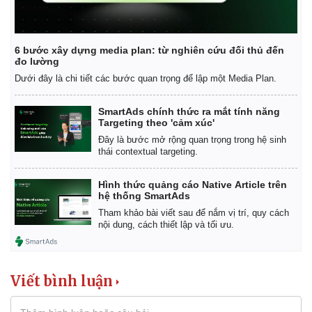
6 bước xây dựng media plan: từ nghiên cứu đối thủ đến
đo lường
Dưới đây là chi tiết các bước quan trọng để lập một Media Plan.
SmartAds chính thức ra mắt tính năng
Targeting theo 'cảm xúc'
Đây là bước mở rộng quan trọng trong hệ sinh
thái contextual targeting.
Hình thức quảng cáo Native Article trên
hệ thống SmartAds
Tham khảo bài viết sau để nắm vị trí, quy cách
nội dung, cách thiết lập và tối ưu.
Pháp luật
Quân sự - Quốc phòng
Vụ án
Vũ khí
Viết bình luận
Tin nóng
Việt Nam
Tư vấn luật
Phân tích