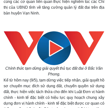
cùng các cơ quan liên quan thực hiện nghiêm túc các Chỉ
thị của UBND tỉnh về tăng cường quản lý đất đai trên địa
bàn huyện Vạn Ninh.
Thế giới
Multimedia
Chính thức tạm dừng giải quyết thủ tục đất đai ở Bắc Vân
Quan sát
Video
Phong.
Cuộc sống đó đây
Ảnh
Kể từ hôm nay (9/5), tạm dừng việc tiếp nhận, giải quyết hồ
Hồ sơ
E-Magazine
sơ chuyển mục đích sử dụng đất, chuyển quyền sử dụng
Infographic
đất, thực hiện việc tách thửa cho đến khi Luật Đơn vị hành
chính - kinh tế đặc biệt có hiệu lực quy hoạch chung xây
dựng đơn vị hành chính - kinh tế đặc biệt được cơ quan có