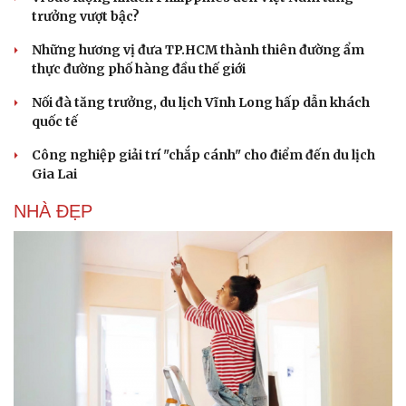
trưởng vượt bậc?
Những hương vị đưa TP.HCM thành thiên đường ẩm
thực đường phố hàng đầu thế giới
Nối đà tăng trưởng, du lịch Vĩnh Long hấp dẫn khách
quốc tế
Công nghiệp giải trí "chắp cánh" cho điểm đến du lịch
Gia Lai
Du lịch
Podcast
Tư vấn
Câu chuyện thời sự
NHÀ ĐẸP
Săn Tour
Đọc truyện đêm khuya
check-in
Cửa sổ tình yêu
Kể chuyện cho bé
Hạt giống tâm hồn