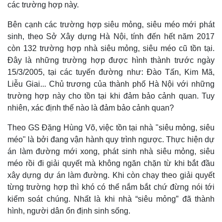
các trường hợp này.
Kinh tế
Thị trường
Bất động sản
Giá vàng
Bên cạnh các trường hợp siêu mỏng, siêu méo mới phát
Khởi nghiệp
Tiêu dùng
sinh, theo Sở Xây dựng Hà Nội, tính đến hết năm 2017
Tỷ giá
còn 132 trường hợp nhà siêu mỏng, siêu méo cũ tồn tại.
Chứng khoán
Đây là những trường hợp được hình thành trước ngày
Giá cà phê
15/3/2005, tại các tuyến đường như: Đào Tấn, Kim Mã,
Liễu Giai... Chủ trương của thành phố Hà Nội với những
trường hợp này cho tồn tại khi đảm bảo cảnh quan. Tuy
nhiên, xác định thế nào là đảm bảo cảnh quan?
Theo GS Đặng Hùng Võ, việc tồn tại nhà "siêu mỏng, siêu
méo" là bởi đang vận hành quy trình ngược. Thực hiện dự
án làm đường mới xong, phát sinh nhà siêu mỏng, siêu
méo rồi đi giải quyết mà không ngăn chặn từ khi bắt đầu
xây dựng dự án làm đường. Khi còn chạy theo giải quyết
từng trường hợp thì khó có thể nắm bắt chứ đừng nói tới
kiểm soát chúng. Nhất là khi nhà “siêu mỏng” đã thành
hình, người dân ổn định sinh sống.