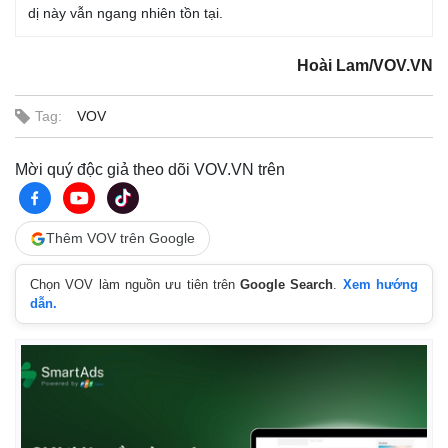
dị này vẫn ngang nhiên tồn tại.
Hoài Lam/VOV.VN
Tag:
VOV
Pháp luật
Quân sự - Quốc phòng
Mời quý độc giả theo dõi VOV.VN trên
Vụ án
Vũ khí
Tin nóng
Việt Nam
Tư vấn luật
Phân tích
Thêm VOV trên Google
Chọn VOV làm nguồn ưu tiên trên
Google Search
.
Xem hướng
dẫn.