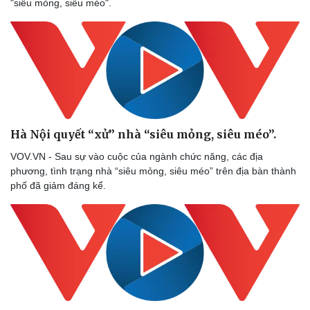
"siêu mỏng, siêu méo".
Hà Nội quyết “xử” nhà “siêu mỏng, siêu méo”.
VOV.VN - Sau sự vào cuộc của ngành chức năng, các địa
Văn hóa
Giải trí
phương, tình trạng nhà “siêu mỏng, siêu méo” trên địa bàn thành
Sân khấu - Điện ảnh
Nghệ sĩ
phố đã giảm đáng kể.
Văn học
Thời trang
Âm nhạc
Sao Việt
Di sản