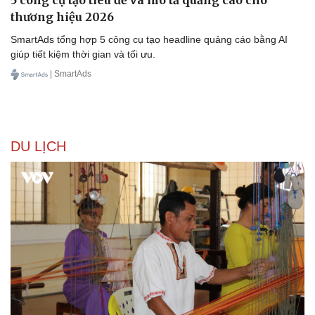
5 công cụ tạo tiêu đề và mô tả quảng cáo cho
thương hiệu 2026
SmartAds tổng hợp 5 công cụ tạo headline quảng cáo bằng AI
giúp tiết kiệm thời gian và tối ưu.
| SmartAds
DU LỊCH
Du lịch
Podcast
Tư vấn
Câu chuyện thời sự
Săn Tour
Đọc truyện đêm khuya
check-in
Cửa sổ tình yêu
Kể chuyện cho bé