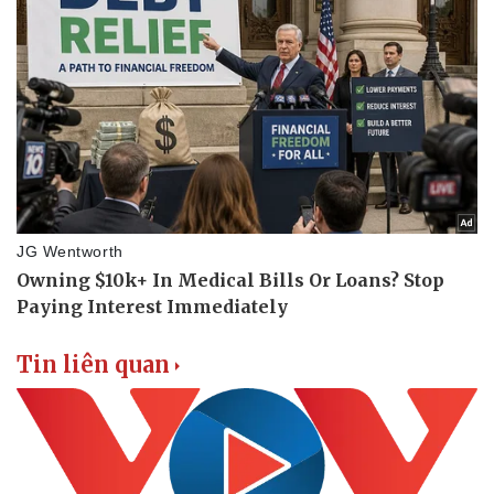
Sức khỏe
Đời sống
Dinh dưỡng - món ngon
Nhà đẹp
Cây thuốc
Blog
Sản phụ khoa
Tình yêu - Gia đình
Nhi khoa
Nam khoa
Làm đẹp - giảm cân
Phòng mạch online
Ăn sạch sống khỏe
Tin liên quan