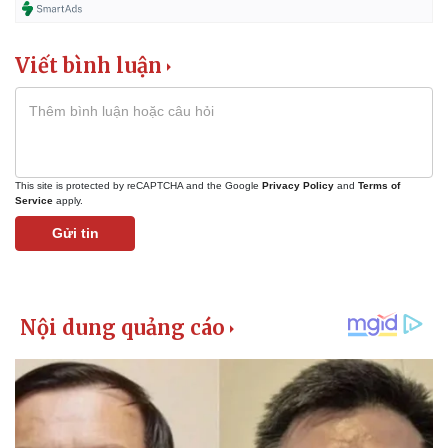
Viết bình luận
This site is protected by reCAPTCHA and the Google
Privacy Policy
and
Terms of
Service
apply.
Gửi tin
Thể thao
Ô tô - Xe máy
Bóng đá
Ô tô
Lịch thi đấu bóng đá
Xe máy
Thế giới thể thao
Tư vấn
eSports
Hậu trường