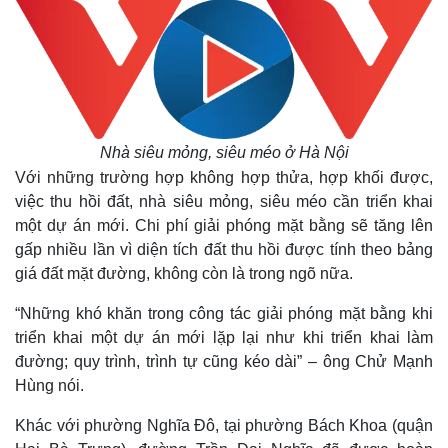
Nhà siêu mỏng, siêu méo ở Hà Nội
Với những trường hợp không hợp thửa, hợp khối được,
việc thu hồi đất, nhà siêu mỏng, siêu méo cần triển khai
một dự án mới. Chi phí giải phóng mặt bằng sẽ tăng lên
gấp nhiều lần vì diện tích đất thu hồi được tính theo bảng
giá đất mặt đường, không còn là trong ngõ nữa.
“Những khó khăn trong công tác giải phóng mặt bằng khi
triển khai một dự án mới lặp lại như khi triển khai làm
Thế giới
Multimedia
đường; quy trình, trình tự cũng kéo dài” – ông Chử Mạnh
Quan sát
Video
Hùng nói.
Cuộc sống đó đây
Ảnh
Hồ sơ
E-Magazine
Khác với phường Nghĩa Đô, tại phường Bách Khoa (quận
Infographic