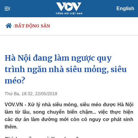
English
BẤT ĐỘNG SẢN
/
Hà Nội đang làm ngược quy
Chính trị
Xã hội
Đảng
Tin 24h
trình ngăn nhà siêu mỏng, siêu
Tổ chức nhân sự
Dự báo thời tiết
méo?
Quốc hội
Giáo dục
Nhận diện sự thật
Dấu ấn VOV
Việc làm
Thứ Ba, 18:32, 22/05/2018
Biển đảo
VOV.VN - Xử lý nhà siêu mỏng, siêu méo được Hà Nội
làm từ lâu, song chuyển biến chậm... việc thực hiện
các dự án làm đường mới còn có nguy cơ phát sinh
thêm.