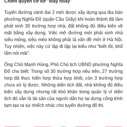
Chính quyền cơ sở “loay hoay”
Tuyến đường vành đai 2 mới được xây dựng qua địa bàn
phường Nghĩa Đô (quận Cầu Giấy) khi hoàn thành đã làm
phát sinh 30 trường hợp nhà, đất không đủ điều kiện về
mặt bằng xây dựng. Việc mở đường mới phát sinh nhà
siêu mỏng, siêu méo không phải là vấn đề mới ở Hà Nội.
Tuy nhiên, việc này cứ lặp đi lặp lại kiểu như “biết rồi, khổ
lắm nói mãi”.
Ông Chử Mạnh Hùng, Phó Chủ tịch UBND phường Nghĩa
Đô cho biết: Trong số 30 trường hợp nêu trên, 27 trường
hợp đã thực hiện hợp thửa hợp khối, còn 3 trường hợp
chưa xử lý được. Những diện tích đất, nhà không đủ điều
kiện xây dựng nhưng rất khó khăn trong quản lý vì diện
tích đó vẫn là tài sản của người dân họ lại dựng công trình
tạm tạo ra sự nhếch nhác cho tuyến đường đô thị.