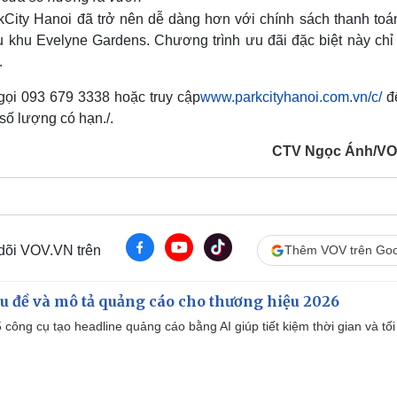
rkCity Hanoi đã trở nên dễ dàng hơn với chính sách thanh toá
u khu Evelyne Gardens. Chương trình ưu đãi đặc biệt này chỉ
.
 gọi 093 679 3338 hoặc truy cập
www.parkcityhanoi.com.vn/c/
để
số lượng có hạn./.
CTV Ngọc Ánh/VO
 dõi VOV.VN trên
Thêm VOV trên Goo
iêu đề và mô tả quảng cáo cho thương hiệu 2026
công cụ tạo headline quảng cáo bằng AI giúp tiết kiệm thời gian và tối