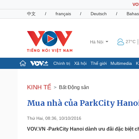
VO
中文
/
français
/
Deutsch
/
Bahas
27°C
Hà Nội
Chính trị
Xã hội
Thế giới
Multimedia
K
Chính trị
Xã hội
Đảng
Tin 24h
KINH TẾ
Bất Động sản
Tổ chức nhân sự
Dự báo thời tiết
Quốc hội
Giáo dục
Mua nhà của ParkCity Hanoi 
Nhận diện sự thật
Dấu ấn VOV
Việc làm
Biển đảo
Thứ Hai, 08:36, 10/10/2016
Pháp luật
Quân sự - Quốc phòng
VOV.VN -ParkCity Hanoi dành ưu đãi đặc biệt c
Vụ án
Vũ khí