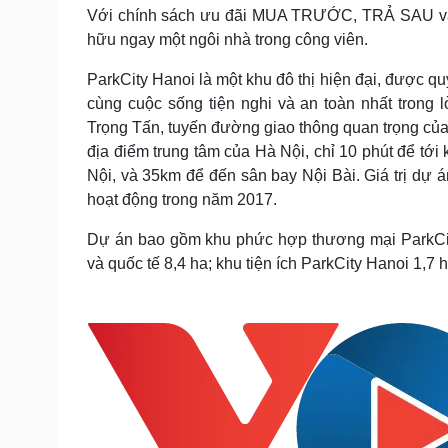
Tin nóng
Việt Nam
Với chính sách ưu đãi MUA TRƯỚC, TRẢ SAU và ch
Tư vấn luật
Phân tích
hữu ngay một ngôi nhà trong công viên.
ParkCity Hanoi là một khu đô thị hiện đại, được q
cùng cuộc sống tiện nghi và an toàn nhất trong 
Sức khỏe
Đời sống
Trọng Tấn, tuyến đường giao thông quan trọng củ
Dinh dưỡng - món ngon
Nhà đẹp
địa điểm trung tâm của Hà Nội, chỉ 10 phút để tới
Cây thuốc
Blog
Nội, và 35km để đến sân bay Nội Bài. Giá trị dự á
Sản phụ khoa
Tình yêu - Gia đình
Nhi khoa
hoạt động trong năm 2017.
Nam khoa
Dự án bao gồm khu phức hợp thương mại ParkCity
Làm đẹp - giảm cân
Phòng mạch online
và quốc tế 8,4 ha; khu tiện ích ParkCity Hanoi 1,7
Ăn sạch sống khỏe
Cải chính