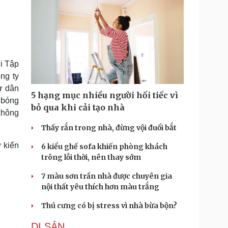
ởi Tập
ng ty
ư dân
5 hạng mục nhiều người hối tiếc vì
 bóng
bỏ qua khi cải tạo nhà
 không
Thấy rắn trong nhà, đừng vội đuổi bắt
 kiến
6 kiểu ghế sofa khiến phòng khách
trông lỗi thời, nên thay sớm
7 màu sơn trần nhà được chuyên gia
nội thất yêu thích hơn màu trắng
Thú cưng có bị stress vì nhà bừa bộn?
DI SẢN