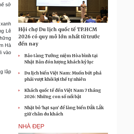
Doanh nghiệp 24h
Tin Công nghệ
hể sở
Doanh nhân
Trải nghiệm
ì cộng đồng
Chuyển đổi số
u xanh
Hội chợ Du lịch quốc tế TP.HCM
ng Lê
u lịch
Podcast
2026 có quy mô lớn nhất từ trước
những
Tư vấn
Câu chuyện thời sự
đến nay
tâm Hà
Săn Tour
Đọc truyện đêm khuya
đi vào
heck-in
Cửa sổ tình yêu
Bảo tàng Tưởng niệm Hòa bình tại
Kể chuyện cho bé
Nhật Bản đón lượng khách kỷ lục
Hạt giống tâm hồn
g lập
Du lịch biển Việt Nam: Muốn bứt phá
phải vượt khỏi lợi thế tự nhiên
Khách quốc tế đến Việt Nam 7 tháng
2026: Những con số nổi bật
Nhặt bỏ 'hạt sạn' để làng biển Đắk Lắk
giữ chân du khách
NHÀ ĐẸP