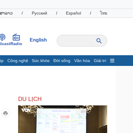
ສາລາວ
/
Русский
/
Español
/
ไทย
English
dcast
Radio
ệp
Công nghệ
Sức khỏe
Đời sống
Văn hóa
Giải trí
inh tế
Thị trường
ất động sản
Giá vàng
hởi nghiệp
Tiêu dùng
Tỷ giá
DU LỊCH
Chứng khoán
Giá cà phê
oanh nghiệp
Công nghệ
hông tin doanh nghiệp
Sành điệu