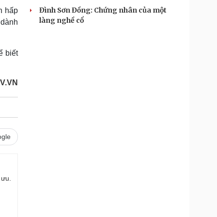
Đình Sơn Đồng: Chứng nhân của một
n hấp
làng nghề cổ
 dành
 biết
V.VN
gle
 ưu.