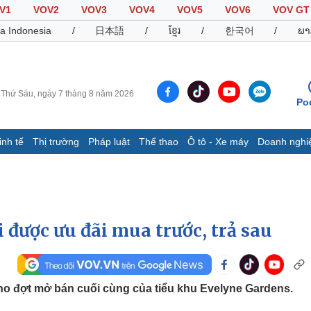
V1
VOV2
VOV3
VOV4
VOV5
VOV6
VOV GT
a Indonesia
/
日本語
/
ខ្មែរ
/
한국어
/
ພາ
Thứ Sáu, ngày 7 tháng 8 năm 2026
Po
inh tế
Thị trường
Pháp luật
Thể thao
Ô tô - Xe máy
Doanh nghi
Thế giới
Multimedia
K
Quan sát
Video
B
Cuộc sống đó đây
Ảnh
K
Hồ sơ
E-Magazine
được ưu đãi mua trước, trả sau
Infographic
Thể thao
Ô tô - Xe máy
D
ho đợt mở bán cuối cùng của tiểu khu Evelyne Gardens.
Bóng đá
Ô tô
T