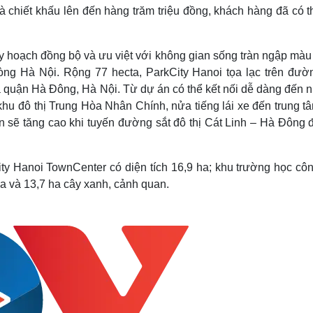
Lịch thi đấu bóng đá
Xe máy
iết khấu lên đến hàng trăm triệu đồng, khách hàng đã có t
Thế giới thể thao
Tư vấn
eSports
V
Hậu trường
uy hoạch đồng bộ và ưu việt với không gian sống tràn ngập mà
lòng Hà Nội. Rộng 77 hecta, ParkCity Hanoi tọa lạc trên đườ
Văn hóa
Giải trí
D
a quận Hà Đông, Hà Nội. Từ dự án có thể kết nối dễ dàng đến 
Sân khấu - Điện ảnh
Nghệ sĩ
 khu đô thị Trung Hòa Nhân Chính, nửa tiếng lái xe đến trung 
Văn học
Thời trang
n sẽ tăng cao khi tuyến đường sắt đô thị Cát Linh – Hà Đông 
Âm nhạc
Sao Việt
c
Di sản
 Hanoi TownCenter có diện tích 16,9 ha; khu trường học côn
 ha và 13,7 ha cây xanh, cảnh quan.