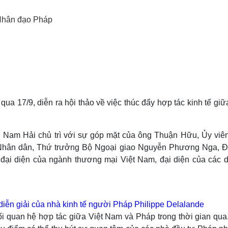
Lịch thi đấu bóng đá
Xe máy
Thế giới thể thao
Tư vấn
 Nhân đạo Pháp
eSports
V
Hậu trường
Văn hóa
Giải trí
D
Sân khấu - Điện ảnh
Nghệ sĩ
Văn học
Thời trang
Âm nhạc
Sao Việt
c
Di sản
a 17/9, diễn ra hội thảo về việc thúc đẩy hợp tác kinh tế giữ
Nam Hải chủ trì với sự góp mặt của ông Thuận Hữu, Ủy viê
 Nhân dân, Thứ trưởng Bộ Ngoại giao Nguyễn Phương Nga, Đ
đại diện của ngành thương mại Việt Nam, đại diện của các 
 diễn giải của nhà kinh tế người Pháp Philippe Delalande
i quan hệ hợp tác giữa Việt Nam và Pháp trong thời gian qua