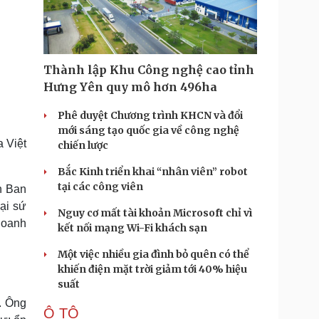
Doanh nghiệp 24h
Tin Công nghệ
Doanh nhân
Trải nghiệm
ì cộng đồng
Chuyển đổi số
Thành lập Khu Công nghệ cao tỉnh
u lịch
Podcast
Hưng Yên quy mô hơn 496ha
Tư vấn
Câu chuyện thời sự
Săn Tour
Đọc truyện đêm khuya
Phê duyệt Chương trình KHCN và đổi
heck-in
Cửa sổ tình yêu
mới sáng tạo quốc gia về công nghệ
Kể chuyện cho bé
a Việt
chiến lược
Hạt giống tâm hồn
Bắc Kinh triển khai “nhân viên” robot
tại các công viên
n Ban
ại sứ
Nguy cơ mất tài khoản Microsoft chỉ vì
doanh
kết nối mạng Wi-Fi khách sạn
Một việc nhiều gia đình bỏ quên có thể
khiến điện mặt trời giảm tới 40% hiệu
suất
. Ông
Ô TÔ