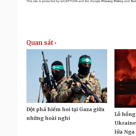
This site is protected by reCAPTCHA and the Google
Privacy Policy
and
Ter
Quan sát
Đột phá hiếm hoi tại Gaza giữa
Lỗ hổng
những hoài nghi
Ukraine 
lửa Nga