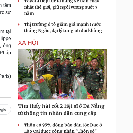
Toyota tiếp tục là hãng xe bán chạy
n tầm
nhất thế giới, giữ ngôi vương suốt 7
ực sự
năm
Thị trường ô tô giảm giá mạnh trước
tháng Ngâu, đại lý tung ưu đãi khủng
m tại
lippe
XÃ HỘI
, ông
 Pháp
Paris)
Tìm thấy hài cốt 2 liệt sĩ ở Đà Nẵng
gle
từ thông tin nhân dân cung cấp
Thôn có 95% đồng bào dân tộc Dao ở
Lào Cai được công nhận "Thôn số"