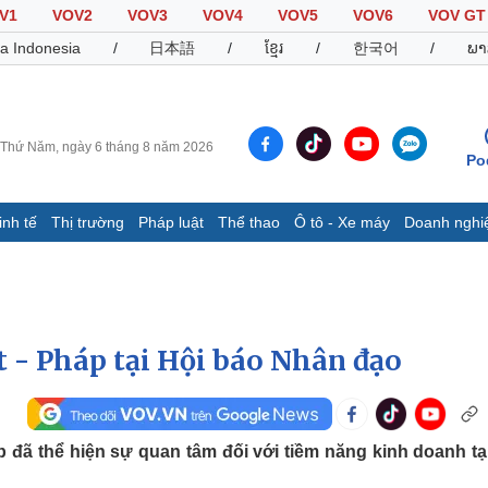
V1
VOV2
VOV3
VOV4
VOV5
VOV6
VOV GT
a Indonesia
/
日本語
/
ខ្មែរ
/
한국어
/
ພາ
Thứ Năm, ngày 6 tháng 8 năm 2026
Po
inh tế
Thị trường
Pháp luật
Thể thao
Ô tô - Xe máy
Doanh nghi
Thế giới
Multimedia
K
Quan sát
Video
B
Cuộc sống đó đây
Ảnh
K
Hồ sơ
E-Magazine
t - Pháp tại Hội báo Nhân đạo
Infographic
Thể thao
Ô tô - Xe máy
D
đã thể hiện sự quan tâm đối với tiềm năng kinh doanh tại
Bóng đá
Ô tô
T