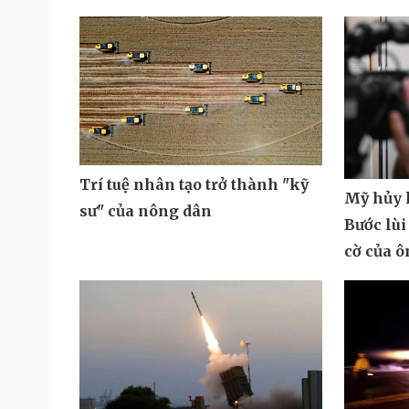
Trí tuệ nhân tạo trở thành "kỹ
Mỹ hủy k
sư" của nông dân
Bước lùi
cờ của 