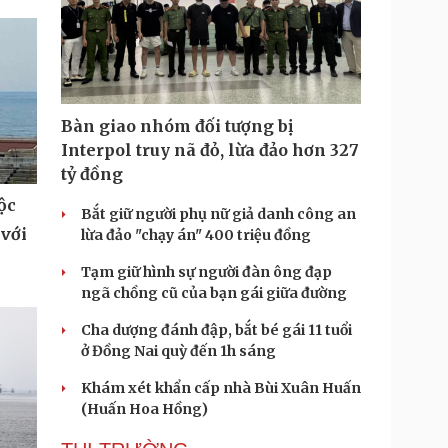
Bàn giao nhóm đối tượng bị
Interpol truy nã đỏ, lừa đảo hơn 327
tỷ đồng
ộc
Bắt giữ người phụ nữ giả danh công an
 với
lừa đảo "chạy án" 400 triệu đồng
Tạm giữ hình sự người đàn ông đạp
ngã chồng cũ của bạn gái giữa đường
Cha dượng đánh đập, bắt bé gái 11 tuổi
ở Đồng Nai quỳ đến 1h sáng
Khám xét khẩn cấp nhà Bùi Xuân Huấn
(Huấn Hoa Hồng)