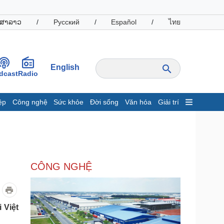
ສາລາວ
/
Русский
/
Español
/
ไทย
English
dcast
Radio
ệp
Công nghệ
Sức khỏe
Đời sống
Văn hóa
Giải trí
inh tế
Thị trường
ất động sản
Giá vàng
hởi nghiệp
Tiêu dùng
Tỷ giá
CÔNG NGHỆ
Chứng khoán
Giá cà phê
oanh nghiệp
Công nghệ
 Việt
hông tin doanh nghiệp
Sành điệu