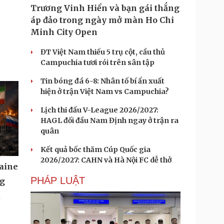
Trương Vinh Hiển và bạn gái thắng
áp đảo trong ngày mở màn Ho Chi
Minh City Open
ĐT Việt Nam thiếu 5 trụ cột, cầu thủ
Campuchia tươi rói trên sân tập
Tin bóng đá 6-8: Nhân tố bí ẩn xuất
hiện ở trận Việt Nam vs Campuchia?
Lịch thi đấu V-League 2026/2027:
HAGL đối đầu Nam Định ngay ở trận ra
quân
Kết quả bốc thăm Cúp Quốc gia
2026/2027: CAHN và Hà Nội FC dễ thở
aine
PHÁP LUẬT
ng
u