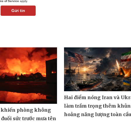
ms of Service
apply.
Gửi tin
Hai điểm nóng Iran và Ukr
làm trầm trọng thêm khủ
 khiến phòng không
hoảng năng lượng toàn cầ
đuối sức trước mưa tên