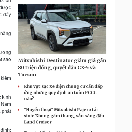
ư: ổn
g được
c đẩy
 năng
hương
t sao
Mitsubishi Destinator giảm giá gần
80 triệu đồng, quyết đấu CX-5 và
Tucson
 kiềm
Khu vực sạc xe điện chung cư cần đáp
ứng những quy định an toàn PCCC
c kinh
nào?
t Nam
"Huyền thoại" Mitsubishi Pajero tái
 phát
sinh: Khung gầm thang, sẵn sàng đấu
Land Cruiser
định: