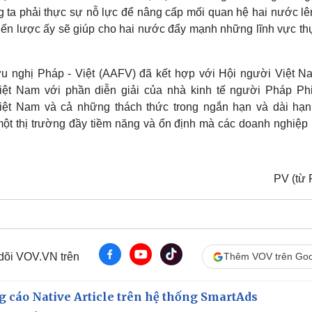
ng ta phải thực sự nỗ lực để nâng cấp mối quan hệ hai nước lê
chiến lược ấy sẽ giúp cho hai nước đẩy mạnh những lĩnh vực th
 nghị Pháp - Việt (AAFV) đã kết hợp với Hội người Việt Na
iệt Nam với phần diễn giải của nhà kinh tế người Pháp Phi
 Việt Nam và cả những thách thức trong ngắn hạn và dài hạn
một thị trường đầy tiềm năng và ổn định mà các doanh nghiệp
PV (từ 
 dõi VOV.VN trên
Thêm VOV trên Goo
 cáo Native Article trên hệ thống SmartAds