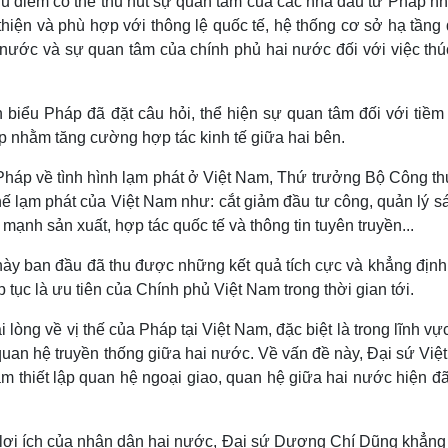
 điểm có thể thu hút sự quan tâm của các nhà đầu tư Pháp nh
 thiện và phù hợp với thông lệ quốc tế, hệ thống cơ sở hạ tần
i nước và sự quan tâm của chính phủ hai nước đối với việc thú
 biểu Pháp đã đặt câu hỏi, thể hiện sự quan tâm đối với tiềm
 nhằm tăng cường hợp tác kinh tế giữa hai bên.
ỹ Pháp về tình hình lạm phát ở Việt Nam, Thứ trưởng Bộ Công t
 lạm phát của Việt Nam như: cắt giảm đầu tư công, quản lý sá
mạnh sản xuất, hợp tác quốc tế và thông tin tuyên truyền...
y ban đầu đã thu được những kết quả tích cực và khẳng định
tục là ưu tiên của Chính phủ Việt Nam trong thời gian tới.
lòng về vị thế của Pháp tại Việt Nam, đặc biệt là trong lĩnh vự
uan hệ truyền thống giữa hai nước. Về vấn đề này, Đại sứ Việ
 thiết lập quan hệ ngoại giao, quan hệ giữa hai nước hiện đã
lợi ích của nhân dân hai nước, Đại sứ Dương Chí Dũng khẳng 