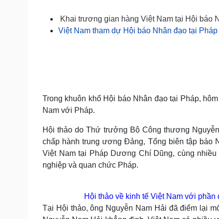
Tin nóng
Việt Nam
Tư vấn luật
Phân tích
Khai trương gian hàng Việt Nam tại Hội báo
Việt Nam tham dự Hội báo Nhân đạo tại Pháp
Sức khỏe
Đời sống
Dinh dưỡng - món ngon
Nhà đẹp
Cây thuốc
Blog
Sản phụ khoa
Tình yêu - Gia đình
Nhi khoa
Trong khuôn khổ Hội báo Nhân đạo tại Pháp, hôm qu
Nam khoa
Nam với Pháp.
Làm đẹp - giảm cân
Phòng mạch online
Hội thảo do Thứ trưởng Bộ Công thương Nguyễn 
Ăn sạch sống khỏe
chấp hành trung ương Đảng, Tổng biên tập báo
Việt Nam tại Pháp Dương Chí Dũng, cùng nhiều 
Cải chính
nghiệp và quan chức Pháp.
Hội thảo về kinh tế Việt Nam với phần
Tại Hội thảo, ông Nguyễn Nam Hải đã điểm lại mố