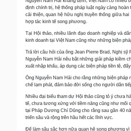
Nguyễn Nam Hải khẳng định, Việt Nam có nhiều ưu
định chính trị, hệ thống pháp luật ngày càng hoàn
cải thiện, quan hệ hữu nghị truyền thống giữa ha
hợp tác kinh tế song phương.
Tại Hội thảo, nhiều lãnh đạo doanh nghiệp và dân
kinh doanh tại Việt Nam cũng như những biện pháp
Trả lời câu hỏi của ông Jean Pierre Brad, Nghị s
Nguyễn Nam Hải nêu bật những giải pháp kiềm chế
xuất nhập khẩu, áp dụng các biện pháp tiền tệ, đẩy 
Ông Nguyễn Nam Hải cho rằng những biện pháp nà
chế lạm phát, đảm bảo đời sống cho người dân tiếp 
Nhiều đại biểu tham dự Hội thảo cũng tỏ ý chưa hài 
tế, chưa tương xứng với tiềm năng cũng như mối q
tại Pháp Dương Chí Dũng cho rằng sau gần 40 năm
triển sâu và rộng trên hầu hết các lĩnh vực.
Để làm sâu sắc hơn nữa quan hệ song phương vì 