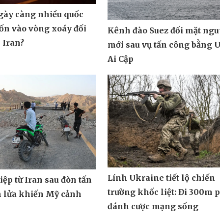
ngày càng nhiều quốc
uốn vào vòng xoáy đối
Kênh đào Suez đối mặt ngu
 Iran?
mới sau vụ tấn công bằng 
Ai Cập
Lính Ukraine tiết lộ chiến
ệp từ Iran sau đòn tấn
trường khốc liệt: Đi 300m 
n lửa khiến Mỹ cảnh
đánh cược mạng sống