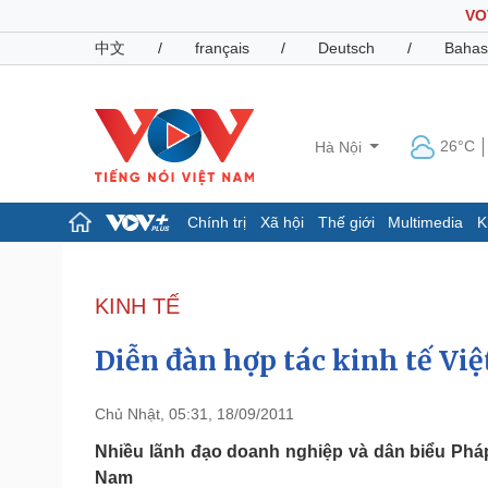
VO
中文
/
français
/
Deutsch
/
Bahas
26°C
Hà Nội
Chính trị
Xã hội
Thế giới
Multimedia
K
Chính trị
Xã hội
Đảng
Tin 24h
KINH TẾ
Tổ chức nhân sự
Dự báo thời tiết
Quốc hội
Giáo dục
Diễn đàn hợp tác kinh tế Việ
Nhận diện sự thật
Dấu ấn VOV
Việc làm
Biển đảo
Chủ Nhật, 05:31, 18/09/2011
Pháp luật
Quân sự - Quốc phòng
Nhiều lãnh đạo doanh nghiệp và dân biểu Pháp 
Nam
Vụ án
Vũ khí